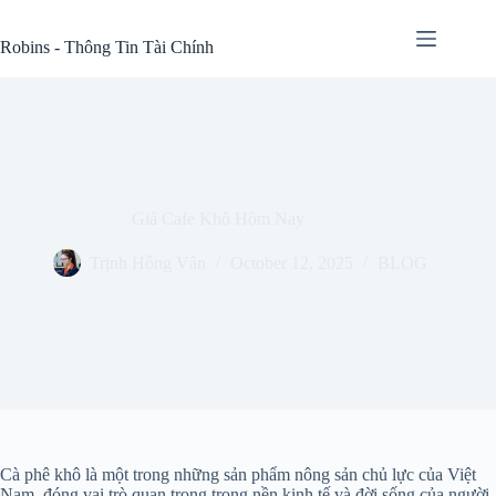
Skip
to
Robins - Thông Tin Tài Chính
content
Giá Cafe Khô Hôm Nay
Trịnh Hồng Vân
October 12, 2025
BLOG
Cà phê khô là một trong những sản phẩm nông sản chủ lực của Việt
Nam, đóng vai trò quan trọng trong nền kinh tế và đời sống của người