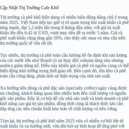
Cập Nhật Thị Trường Cafe Khô
Thị trường cà phê khô hiện đang có nhiều biến động đáng chú ý trong
năm 2025. Việt Nam tiếp tục giữ vị trí quan trọng khi xuất khẩu cà phê
tăng mạnh, đạt 1,2 triệu tấn trong 8 tháng đầu năm, với giá trị xuất
khẩu lên đến 6,42 tỷ USD, vượt mục tiêu đề ra trước 5 năm. Giá cà
phê xuất khẩu cũng tăng gần 50%, cho thấy sức mua và nhu cầu trên
thị trường quốc tế vẫn rất tốt.
Tuy nhiên, thị trường cà phê toàn cầu không hề ổn định khi sản lượng
của các nước lớn như Brazil có sự thay đổi: robusta tăng nhẹ nhưng
arabica giảm đáng kể. Điều này khiến giá cà phê và nguồn cung có thể
biến động khó lường trong thời gian tới. Bên cạnh đó, tồn kho cà phê
toàn cầu cũng tăng, phản ánh sự thận trọng của nhà sản xuất.
Xu hướng tiêu dùng cà phê đặc sản (specialty coffee) ngày càng được
ưa chuộng, khách hàng quan tâm nhiều hơn đến chất lượng và nguồn
gốc sản phẩm. Đây là cơ hội để các nhà sản xuất và kinh doanh cà phê
khô nâng cao giá trị sản phẩm, đồng thời cũng là thách thức khi cần
đáp ứng các tiêu chuẩn khắt khe hơn về chất lượng và bền vững.
Tóm lại, thị trường cà phê khô năm 2025 vừa có nhiều cơ hội lớn từ
xuất khẩu và xu hướng mới, vừa đòi hỏi sự linh hoạt để ứng phó với