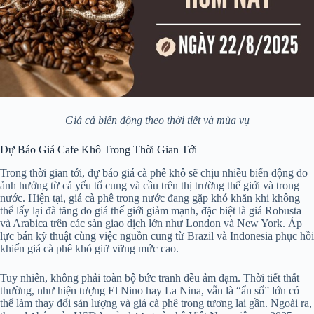
Giá cả biến động theo thời tiết và mùa vụ
Dự Báo Giá Cafe Khô Trong Thời Gian Tới
Trong thời gian tới, dự báo giá cà phê khô sẽ chịu nhiều biến động do
ảnh hưởng từ cả yếu tố cung và cầu trên thị trường thế giới và trong
nước. Hiện tại, giá cà phê trong nước đang gặp khó khăn khi không
thể lấy lại đà tăng do giá thế giới giảm mạnh, đặc biệt là giá Robusta
và Arabica trên các sàn giao dịch lớn như London và New York. Áp
lực bán kỹ thuật cùng việc nguồn cung từ Brazil và Indonesia phục hồi
khiến giá cà phê khó giữ vững mức cao.
Tuy nhiên, không phải toàn bộ bức tranh đều ảm đạm. Thời tiết thất
thường, như hiện tượng El Nino hay La Nina, vẫn là “ẩn số” lớn có
thể làm thay đổi sản lượng và giá cà phê trong tương lai gần. Ngoài ra,