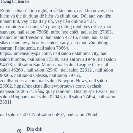
Thông tin liên hệ
Robins chia sẻ kinh nghiệm về tài chính, các khoản vay, bảo
hiểm và thẻ tín dụng dễ hiểu và chính xác. Đối tác:
vay tiền
nhanh f88
,
vay icloud uy tín
,
vay tiền online 24 24
,
maxmotors missouri
,
văn phòng thông minh yes office
,
dior
sauvage
,
nail salon 75068
,
nước hoa chiết
,
nail salon 27893
,
manicure murfreesboro
,
hair salon 47715
,
nabei
,
nail salon
silas deane hwy
,
beauty center
,
sany
,
cho thuê văn phòng
startup
,
Peluquería
,
nail salon 78664
,
https://lumebeautyspa.com/
,
nail salon oklahoma city
,
nail
nail salon 33948
salon humble
,
nail salon 77388
,
,
nail salon
94578
,
nail salon San Marcos
,
nail salon League City
nail
salon 46268
,
nail salon 32940
,
nail salon 22312
,
nail salon
90605
,
nail salon Odessa
,
nail salon 79765
,
znailbarodessa.com
,
nail salon Newport News
,
nail salon
23602
,
https://magicnailllcnewportnews.com/
,
eyelash
extensions 06514
,
vòng quay random
,
Beauty spa Evans
,
nail
salon Hingham
,
nail salon 02043
,
nail salon 77494
,
nail salon
33311
nail salon 75071
Nail salon 65807
,
nail salon 78664
Địa chỉ: