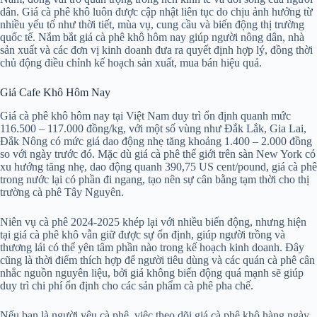
dân. Giá cà phê khô luôn được cập nhật liên tục do chịu ảnh hưởng từ
nhiều yếu tố như thời tiết, mùa vụ, cung cầu và biến động thị trường
quốc tế. Nắm bắt giá cà phê khô hôm nay giúp người nông dân, nhà
sản xuất và các đơn vị kinh doanh đưa ra quyết định hợp lý, đồng thời
chủ động điều chỉnh kế hoạch sản xuất, mua bán hiệu quả.
Giá Cafe Khô Hôm Nay
Giá cà phê khô hôm nay tại Việt Nam duy trì ổn định quanh mức
116.500 – 117.000 đồng/kg, với một số vùng như Đắk Lắk, Gia Lai,
Đắk Nông có mức giá dao động nhẹ tăng khoảng 1.400 – 2.000 đồng
so với ngày trước đó. Mặc dù giá cà phê thế giới trên sàn New York có
xu hướng tăng nhẹ, dao động quanh 390,75 US cent/pound, giá cà phê
trong nước lại có phần đi ngang, tạo nên sự cân bằng tạm thời cho thị
trường cà phê Tây Nguyên.
Niên vụ cà phê 2024-2025 khép lại với nhiều biến động, nhưng hiện
tại giá cà phê khô vẫn giữ được sự ổn định, giúp người trồng và
thương lái có thể yên tâm phần nào trong kế hoạch kinh doanh. Đây
cũng là thời điểm thích hợp để người tiêu dùng và các quán cà phê cân
nhắc nguồn nguyên liệu, bởi giá không biến động quá mạnh sẽ giúp
duy trì chi phí ổn định cho các sản phẩm cà phê pha chế.
Nếu bạn là người yêu cà phê, việc theo dõi giá cà phê khô hàng ngày