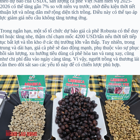
theo dự báo của USDA, sản lượng cà phê Việt Nam niên vụ 2025-
2026 có thể tăng gần 7% so với niên vụ trước, nhờ điều kiện thời tiết
thuận lợi và nông dân mở rộng diện tích trồng. Điều này có thể tạo áp
lực giảm giá nếu cầu không tăng tương ứng.
Trong ngắn hạn, một số tổ chức dự báo giá cà phê Robusta có thể duy
trì hoặc tăng nhẹ, thậm chí chạm mốc 4200 USD/tấn nếu thời tiết tiếp
tục bất lợi và tồn kho ở các thị trường lớn vẫn thấp. Tuy nhiên, trong
trung và dài hạn, giá cà phê sẽ dao động mạnh, phụ thuộc vào sự phục
hồi sản lượng, xu hướng tiêu dùng cà phê hòa tan và rang xay, cũng
như chi phí đầu vào ngày càng tăng. Vì vậy, người trồng và thương lái
cần theo dõi sát sao các yếu tố này để có chiến lược phù hợp.