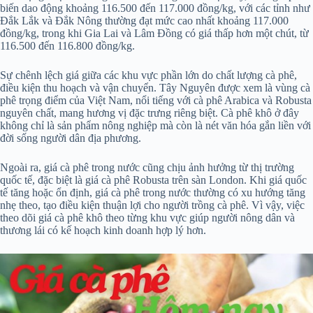
biến dao động khoảng 116.500 đến 117.000 đồng/kg, với các tỉnh như
Đắk Lắk và Đắk Nông thường đạt mức cao nhất khoảng 117.000
đồng/kg, trong khi Gia Lai và Lâm Đồng có giá thấp hơn một chút, từ
116.500 đến 116.800 đồng/kg.
Sự chênh lệch giá giữa các khu vực phần lớn do chất lượng cà phê,
điều kiện thu hoạch và vận chuyển. Tây Nguyên được xem là vùng cà
phê trọng điểm của Việt Nam, nổi tiếng với cà phê Arabica và Robusta
nguyên chất, mang hương vị đặc trưng riêng biệt. Cà phê khô ở đây
không chỉ là sản phẩm nông nghiệp mà còn là nét văn hóa gắn liền với
đời sống người dân địa phương.
Ngoài ra, giá cà phê trong nước cũng chịu ảnh hưởng từ thị trường
quốc tế, đặc biệt là giá cà phê Robusta trên sàn London. Khi giá quốc
tế tăng hoặc ổn định, giá cà phê trong nước thường có xu hướng tăng
nhẹ theo, tạo điều kiện thuận lợi cho người trồng cà phê. Vì vậy, việc
theo dõi giá cà phê khô theo từng khu vực giúp người nông dân và
thương lái có kế hoạch kinh doanh hợp lý hơn.