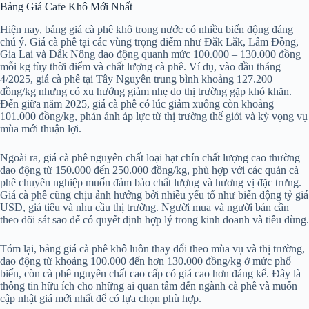
Bảng Giá Cafe Khô Mới Nhất
Hiện nay, bảng giá cà phê khô trong nước có nhiều biến động đáng
chú ý. Giá cà phê tại các vùng trọng điểm như Đắk Lắk, Lâm Đồng,
Gia Lai và Đắk Nông dao động quanh mức 100.000 – 130.000 đồng
mỗi kg tùy thời điểm và chất lượng cà phê. Ví dụ, vào đầu tháng
4/2025, giá cà phê tại Tây Nguyên trung bình khoảng 127.200
đồng/kg nhưng có xu hướng giảm nhẹ do thị trường gặp khó khăn.
Đến giữa năm 2025, giá cà phê có lúc giảm xuống còn khoảng
101.000 đồng/kg, phản ánh áp lực từ thị trường thế giới và kỳ vọng vụ
mùa mới thuận lợi.
Ngoài ra, giá cà phê nguyên chất loại hạt chín chất lượng cao thường
dao động từ 150.000 đến 250.000 đồng/kg, phù hợp với các quán cà
phê chuyên nghiệp muốn đảm bảo chất lượng và hương vị đặc trưng.
Giá cà phê cũng chịu ảnh hưởng bởi nhiều yếu tố như biến động tỷ giá
USD, giá tiêu và nhu cầu thị trường. Người mua và người bán cần
theo dõi sát sao để có quyết định hợp lý trong kinh doanh và tiêu dùng.
Tóm lại, bảng giá cà phê khô luôn thay đổi theo mùa vụ và thị trường,
dao động từ khoảng 100.000 đến hơn 130.000 đồng/kg ở mức phổ
biến, còn cà phê nguyên chất cao cấp có giá cao hơn đáng kể. Đây là
thông tin hữu ích cho những ai quan tâm đến ngành cà phê và muốn
cập nhật giá mới nhất để có lựa chọn phù hợp.