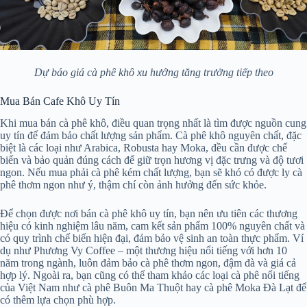
Dự báo giá cà phê khô xu hướng tăng trưởng tiếp theo
Mua Bán Cafe Khô Uy Tín
Khi mua bán cà phê khô, điều quan trọng nhất là tìm được nguồn cung
uy tín để đảm bảo chất lượng sản phẩm. Cà phê khô nguyên chất, đặc
biệt là các loại như Arabica, Robusta hay Moka, đều cần được chế
biến và bảo quản đúng cách để giữ trọn hương vị đặc trưng và độ tươi
ngon. Nếu mua phải cà phê kém chất lượng, bạn sẽ khó có được ly cà
phê thơm ngon như ý, thậm chí còn ảnh hưởng đến sức khỏe.
Để chọn được nơi bán cà phê khô uy tín, bạn nên ưu tiên các thương
hiệu có kinh nghiệm lâu năm, cam kết sản phẩm 100% nguyên chất và
có quy trình chế biến hiện đại, đảm bảo vệ sinh an toàn thực phẩm. Ví
dụ như Phương Vy Coffee – một thương hiệu nổi tiếng với hơn 10
năm trong ngành, luôn đảm bảo cà phê thơm ngon, đậm đà và giá cả
hợp lý. Ngoài ra, bạn cũng có thể tham khảo các loại cà phê nổi tiếng
của Việt Nam như cà phê Buôn Ma Thuột hay cà phê Moka Đà Lạt để
có thêm lựa chọn phù hợp.