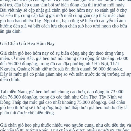
nội trợ, đầu bếp quan tâm bởi sự biến động của thị trường mỗi ngày.
Bài viết này sẽ cập nhật giá chân giò heo hôm nay, so sánh giá ở chợ
và siêu thị, cung cấp bảng giá mới nhất cùng giải đáp thắc mắc chân
giò heo bao nhiêu 1kg. Ngoài ra, bạn cũng sẽ hiểu rõ các yếu tố ảnh
hưởng đến giá và biết cách lựa chọn chân giò heo tươi ngon cho bữa
ăn gia đình.
Giá Chân Giò Heo Hôm Nay
Giá chân giò heo hôm nay có sự biến động nhẹ tùy theo từng vùng
miền. Ở miền Bắc, giá heo hơi nói chung dao động từ khoảng 54.000
đến 56.000 đồng/kg, trong đó các địa phương như Hà Nội, Thái
Nguyên, Quảng Ninh giữ mức giá ổn định quanh 56.000 đồng/kg.
Đây là mức giá có phần giảm nhẹ so với tuần trước do thị trường có sự
điều chỉnh.
Tại miền Nam, giá heo hơi nói chung cao hơn, dao động từ 73.000
đến 76.000 đồng/kg, trong đó các tỉnh như Cần Thơ, Tây Ninh và
Đồng Tháp đạt mức giá cao nhất khoảng 75.000 đồng/kg. Giá chân
giò heo thường sẽ tương ứng hoặc hơi thấp hơn giá heo hơi do đây là
phần thịt được chế biến riêng.
Giá chân giò heo phụ thuộc nhiều vào nguồn cung, nhu cầu tiêu thụ và
các yếu tố thị trường khác. Thịt chân giò được nhiều người ưa chuộng