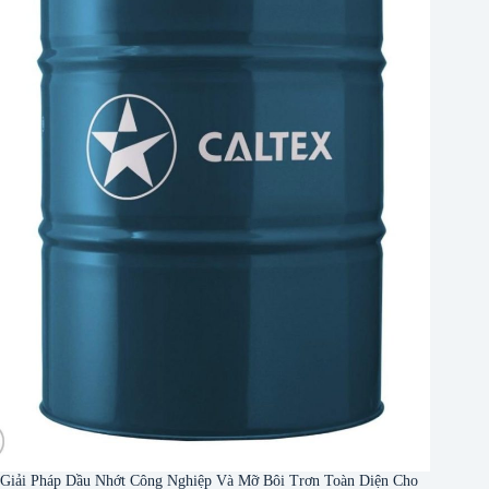
Giải Pháp Dầu Nhớt Công Nghiệp Và Mỡ Bôi Trơn Toàn Diện Cho