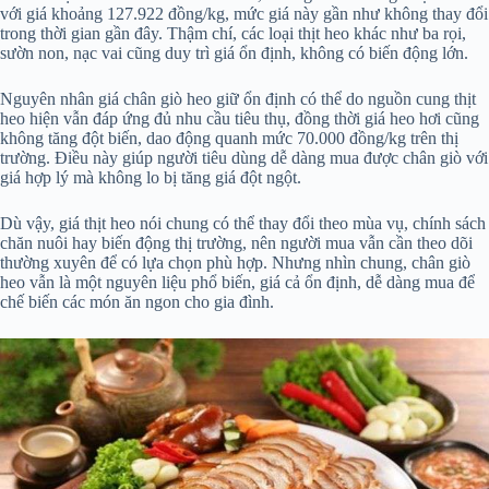
với giá khoảng 127.922 đồng/kg, mức giá này gần như không thay đổi
trong thời gian gần đây. Thậm chí, các loại thịt heo khác như ba rọi,
sườn non, nạc vai cũng duy trì giá ổn định, không có biến động lớn.
Nguyên nhân giá chân giò heo giữ ổn định có thể do nguồn cung thịt
heo hiện vẫn đáp ứng đủ nhu cầu tiêu thụ, đồng thời giá heo hơi cũng
không tăng đột biến, dao động quanh mức 70.000 đồng/kg trên thị
trường. Điều này giúp người tiêu dùng dễ dàng mua được chân giò với
giá hợp lý mà không lo bị tăng giá đột ngột.
Dù vậy, giá thịt heo nói chung có thể thay đổi theo mùa vụ, chính sách
chăn nuôi hay biến động thị trường, nên người mua vẫn cần theo dõi
thường xuyên để có lựa chọn phù hợp. Nhưng nhìn chung, chân giò
heo vẫn là một nguyên liệu phổ biến, giá cả ổn định, dễ dàng mua để
chế biến các món ăn ngon cho gia đình.