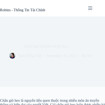
Skip
to
Robins - Thông Tin Tài Chính
content
Giá Chân Giò Heo Hôm Nay
Trịnh Hồng Vân
September 30, 2025
BLOG
Chân giò heo là nguyên liệu quen thuộc trong nhiều món ăn truyền
thống và hiện đại của người Việt. Giá chân giò heo luôn được nhiều bà