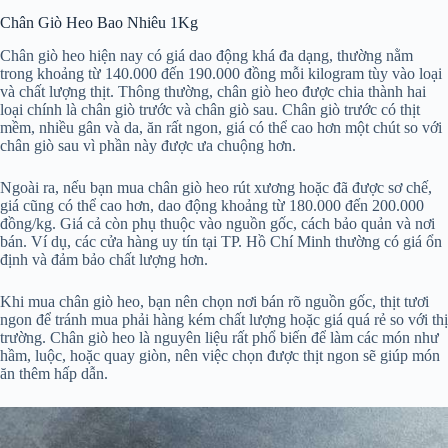
Chân Giò Heo Bao Nhiêu 1Kg
Chân giò heo hiện nay có giá dao động khá đa dạng, thường nằm
trong khoảng từ 140.000 đến 190.000 đồng mỗi kilogram tùy vào loại
và chất lượng thịt. Thông thường, chân giò heo được chia thành hai
loại chính là chân giò trước và chân giò sau. Chân giò trước có thịt
mềm, nhiều gân và da, ăn rất ngon, giá có thể cao hơn một chút so với
chân giò sau vì phần này được ưa chuộng hơn.
Ngoài ra, nếu bạn mua chân giò heo rút xương hoặc đã được sơ chế,
giá cũng có thể cao hơn, dao động khoảng từ 180.000 đến 200.000
đồng/kg. Giá cả còn phụ thuộc vào nguồn gốc, cách bảo quản và nơi
bán. Ví dụ, các cửa hàng uy tín tại TP. Hồ Chí Minh thường có giá ổn
định và đảm bảo chất lượng hơn.
Khi mua chân giò heo, bạn nên chọn nơi bán rõ nguồn gốc, thịt tươi
ngon để tránh mua phải hàng kém chất lượng hoặc giá quá rẻ so với thị
trường. Chân giò heo là nguyên liệu rất phổ biến để làm các món như
hầm, luộc, hoặc quay giòn, nên việc chọn được thịt ngon sẽ giúp món
ăn thêm hấp dẫn.