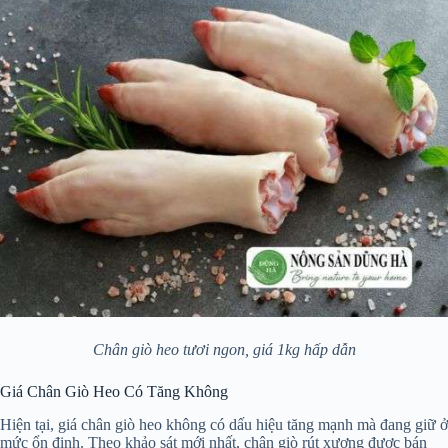
Chân giò heo tươi ngon, giá 1kg hấp dẫn
Giá Chân Giò Heo Có Tăng Không
Hiện tại, giá chân giò heo không có dấu hiệu tăng mạnh mà đang giữ ở
mức ổn định. Theo khảo sát mới nhất, chân giò rút xương được bán