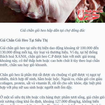
Giá chân giò heo hấp dẫn tại chợ đông đúc
Giá Chân Giò Heo Tại Siêu Thị
Giá chân giò heo tại siêu thị hiện dao động khoảng từ 100.000 đến
130.000 đồng mỗi kg, tùy loại và thương hiệu. Ví dụ, tại hệ thống
Bách hoá XANH, chân giò heo C.P được bán với mức giá trong
khoảng này, có thể thấp hơn hoặc cao hơn chút ít tùy theo loại chân
trước, chân sau hay giò khoanh.
Chân giò heo là phần thịt rất được ưa chuộng vì giữ được vị ngọt tự
nhiên, thích hợp để ninh, hầm hoặc luộc. Ngoài ra, chân giò còn giàu
collagen, protein, sắt và vitamin B, rất tốt cho sức khỏe, đặc biệt phù
hợp với phụ nữ sau sinh hoặc người mới ốm dậy.
Ở một số siêu thị lớn hoặc cửa hàng thực phẩm tươi sống, giá chân giò
rút xương cũng khá ổn định, khoảng 127.000 đồng/kg, không biến