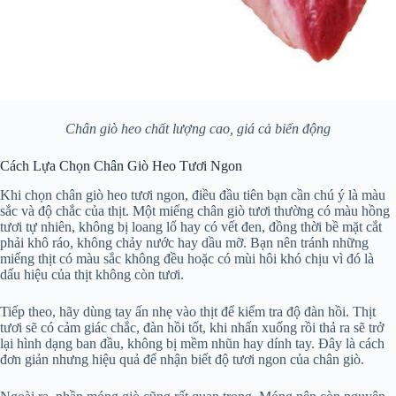
Chân giò heo chất lượng cao, giá cả biến động
Cách Lựa Chọn Chân Giò Heo Tươi Ngon
Khi chọn chân giò heo tươi ngon, điều đầu tiên bạn cần chú ý là màu
sắc và độ chắc của thịt. Một miếng chân giò tươi thường có màu hồng
tươi tự nhiên, không bị loang lổ hay có vết đen, đồng thời bề mặt cắt
phải khô ráo, không chảy nước hay dầu mỡ. Bạn nên tránh những
miếng thịt có màu sắc không đều hoặc có mùi hôi khó chịu vì đó là
dấu hiệu của thịt không còn tươi.
Tiếp theo, hãy dùng tay ấn nhẹ vào thịt để kiểm tra độ đàn hồi. Thịt
tươi sẽ có cảm giác chắc, đàn hồi tốt, khi nhấn xuống rồi thả ra sẽ trở
lại hình dạng ban đầu, không bị mềm nhũn hay dính tay. Đây là cách
đơn giản nhưng hiệu quả để nhận biết độ tươi ngon của chân giò.