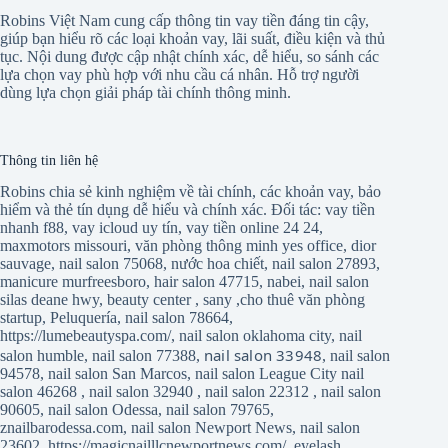
Robins Việt Nam cung cấp thông tin vay tiền đáng tin cậy,
giúp bạn hiểu rõ các loại khoản vay, lãi suất, điều kiện và thủ
tục. Nội dung được cập nhật chính xác, dễ hiểu, so sánh các
lựa chọn vay phù hợp với nhu cầu cá nhân. Hỗ trợ người
dùng lựa chọn giải pháp tài chính thông minh.
Thông tin liên hệ
Robins chia sẻ kinh nghiệm về tài chính, các khoản vay, bảo
hiểm và thẻ tín dụng dễ hiểu và chính xác. Đối tác:
vay tiền
nhanh f88
,
vay icloud uy tín
,
vay tiền online 24 24
,
maxmotors missouri
,
văn phòng thông minh yes office
,
dior
sauvage
,
nail salon 75068
,
nước hoa chiết
,
nail salon 27893
,
manicure murfreesboro
,
hair salon 47715
,
nabei
,
nail salon
silas deane hwy
,
beauty center
,
sany
,
cho thuê văn phòng
startup
,
Peluquería
,
nail salon 78664
,
https://lumebeautyspa.com/
,
nail salon oklahoma city
,
nail
nail salon 33948
salon humble
,
nail salon 77388
,
,
nail salon
94578
,
nail salon San Marcos
,
nail salon League City
nail
salon 46268
,
nail salon 32940
,
nail salon 22312
,
nail salon
90605
,
nail salon Odessa
,
nail salon 79765
,
znailbarodessa.com
,
nail salon Newport News
,
nail salon
23602
,
https://magicnailllcnewportnews.com/
,
eyelash