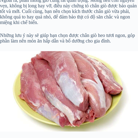
Ngoài ra, phần móng giò cũng rất quan trọng. Móng nên còn nguyên
vẹn, không bị long hay vỡ, điều này chứng tỏ chân giò được bảo quản
tốt và mới. Cuối cùng, bạn nên chọn kích thước chân giò vừa phải,
không quá to hay quá nhỏ, để đảm bảo thịt có độ săn chắc và ngon
miệng khi chế biến.
Những lưu ý này sẽ giúp bạn chọn được chân giò heo tươi ngon, góp
phần làm nên món ăn hấp dẫn và bổ dưỡng cho gia đình.