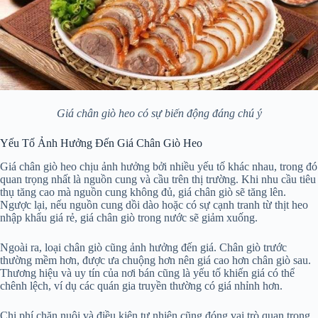
Giá chân giò heo có sự biến động đáng chú ý
Yếu Tố Ảnh Hưởng Đến Giá Chân Giò Heo
Giá chân giò heo chịu ảnh hưởng bởi nhiều yếu tố khác nhau, trong đó
quan trọng nhất là nguồn cung và cầu trên thị trường. Khi nhu cầu tiêu
thụ tăng cao mà nguồn cung không đủ, giá chân giò sẽ tăng lên.
Ngược lại, nếu nguồn cung dồi dào hoặc có sự cạnh tranh từ thịt heo
nhập khẩu giá rẻ, giá chân giò trong nước sẽ giảm xuống.
Ngoài ra, loại chân giò cũng ảnh hưởng đến giá. Chân giò trước
thường mềm hơn, được ưa chuộng hơn nên giá cao hơn chân giò sau.
Thương hiệu và uy tín của nơi bán cũng là yếu tố khiến giá có thể
chênh lệch, ví dụ các quán gia truyền thường có giá nhỉnh hơn.
Chi phí chăn nuôi và điều kiện tự nhiên cũng đóng vai trò quan trọng.