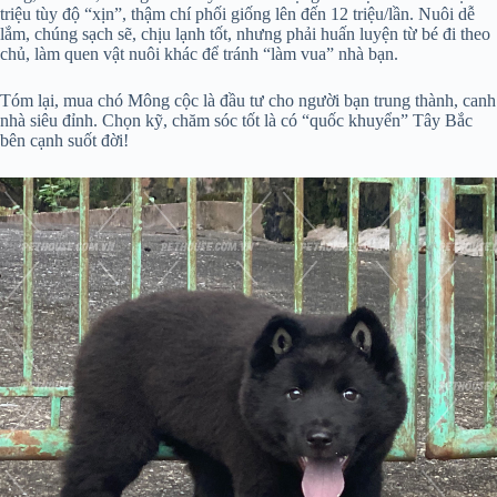
triệu tùy độ “xịn”, thậm chí phối giống lên đến 12 triệu/lần. Nuôi dễ
lắm, chúng sạch sẽ, chịu lạnh tốt, nhưng phải huấn luyện từ bé đi theo
chủ, làm quen vật nuôi khác để tránh “làm vua” nhà bạn.
Tóm lại, mua chó Mông cộc là đầu tư cho người bạn trung thành, canh
nhà siêu đỉnh. Chọn kỹ, chăm sóc tốt là có “quốc khuyển” Tây Bắc
bên cạnh suốt đời!