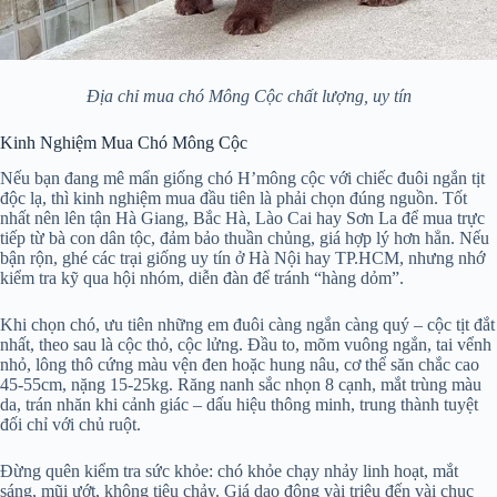
Địa chỉ mua chó Mông Cộc chất lượng, uy tín
Kinh Nghiệm Mua Chó Mông Cộc
Nếu bạn đang mê mẩn giống chó H’mông cộc với chiếc đuôi ngắn tịt
độc lạ, thì kinh nghiệm mua đầu tiên là phải chọn đúng nguồn. Tốt
nhất nên lên tận Hà Giang, Bắc Hà, Lào Cai hay Sơn La để mua trực
tiếp từ bà con dân tộc, đảm bảo thuần chủng, giá hợp lý hơn hẳn. Nếu
bận rộn, ghé các trại giống uy tín ở Hà Nội hay TP.HCM, nhưng nhớ
kiểm tra kỹ qua hội nhóm, diễn đàn để tránh “hàng dỏm”.
Khi chọn chó, ưu tiên những em đuôi càng ngắn càng quý – cộc tịt đắt
nhất, theo sau là cộc thỏ, cộc lửng. Đầu to, mõm vuông ngắn, tai vểnh
nhỏ, lông thô cứng màu vện đen hoặc hung nâu, cơ thể săn chắc cao
45-55cm, nặng 15-25kg. Răng nanh sắc nhọn 8 cạnh, mắt trùng màu
da, trán nhăn khi cảnh giác – dấu hiệu thông minh, trung thành tuyệt
đối chỉ với chủ ruột.
Đừng quên kiểm tra sức khỏe: chó khỏe chạy nhảy linh hoạt, mắt
sáng, mũi ướt, không tiêu chảy. Giá dao động vài triệu đến vài chục