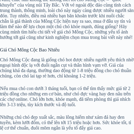
khuyển” của vùng núi Tây Bắc. Với vẻ ngoài độc đáo cùng tính cách
trung thành, thông minh, loài chó này ngày càng được nhiều người săn
đón. Tuy nhiên, điều mà nhiều bạn băn khoăn trước khi nuôi chắc
chắn là giá thành của Mông Cộc hiện nay ra sao, mua ở đâu uy tín và
làm thế nào để lựa chọn một chú chó khỏe mạnh, đúng giống? Hãy
cùng mình tìm hiểu chi tiết về giá chó Mông Cộc, những yếu tố ảnh
hưởng tới giá cũng như kinh nghiệm chọn mua trong bài viết này nhé!
Giá Chó Mông Cộc Bao Nhiêu
Chó Mông Cộc đang là giống chó hot được nhiều người yêu thích nhờ
ngoại hình độc lạ với đuôi ngắn cụt và thân hình vạm vỡ. Giá của
chúng khá đa dạng, thường dao động từ 1-8 triệu đồng cho chó thuần
chủng, còn chó lai tạp rẻ hơn, chỉ khoảng 1-2 triệu.
Nếu mua chó con dưới 3 tháng tuổi, bạn có thể tìm thấy mức giá từ 2
triệu đồng cho những em cơ bản, như chó đực vàng hay đen nâu trên
các chợ online. Chó lớn hơn, khỏe mạnh, đã tiêm phòng thì giá nhích
lên 3-13 triệu, tùy kích thước và độ tuổi.
Những chú chó đẹp xuất sắc, màu lông hiếm như xám đá hay đen
tuyền, kèm lưỡi đốm, có thể lên tới 15 triệu hoặc hơn. Sức khỏe tốt, tỉ
lệ cơ thể chuẩn, đuôi mõm ngắn là yếu tố đẩy giá cao.