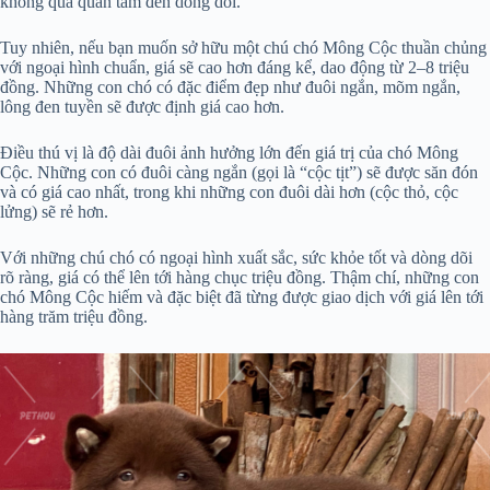
không quá quan tâm đến dòng dõi.
Tuy nhiên, nếu bạn muốn sở hữu một chú chó Mông Cộc thuần chủng
với ngoại hình chuẩn, giá sẽ cao hơn đáng kể, dao động từ 2–8 triệu
đồng. Những con chó có đặc điểm đẹp như đuôi ngắn, mõm ngắn,
lông đen tuyền sẽ được định giá cao hơn.
Điều thú vị là độ dài đuôi ảnh hưởng lớn đến giá trị của chó Mông
Cộc. Những con có đuôi càng ngắn (gọi là “cộc tịt”) sẽ được săn đón
và có giá cao nhất, trong khi những con đuôi dài hơn (cộc thỏ, cộc
lửng) sẽ rẻ hơn.
Với những chú chó có ngoại hình xuất sắc, sức khỏe tốt và dòng dõi
rõ ràng, giá có thể lên tới hàng chục triệu đồng. Thậm chí, những con
chó Mông Cộc hiếm và đặc biệt đã từng được giao dịch với giá lên tới
hàng trăm triệu đồng.