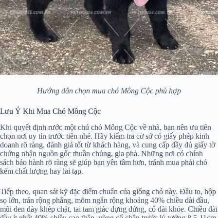
Hướng dẫn chọn mua chó Mông Cộc phù hợp
Lưu Ý Khi Mua Chó Mông Cộc
Khi quyết định rước một chú chó Mông Cộc về nhà, bạn nên ưu tiên
chọn nơi uy tín trước tiên nhé. Hãy kiểm tra cơ sở có giấy phép kinh
doanh rõ ràng, đánh giá tốt từ khách hàng, và cung cấp đầy đủ giấy tờ
chứng nhận nguồn gốc thuần chủng, gia phả. Những nơi có chính
sách bảo hành rõ ràng sẽ giúp bạn yên tâm hơn, tránh mua phải chó
kém chất lượng hay lai tạp.
Tiếp theo, quan sát kỹ đặc điểm chuẩn của giống chó này. Đầu to, hộp
sọ lớn, trán rộng phẳng, mõm ngắn rộng khoảng 40% chiều dài đầu,
mũi đen dày khép chặt, tai tam giác dựng đứng, cổ dài khỏe. Chiều dài
đầu ít nhất 40% chiều cao thân, vòng cổ chân trước lý tưởng 8,5-11cm.