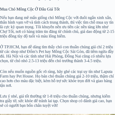
Mua Chó Mông Cộc Ở Đâu Giá Tốt
Nếu bạn đang mê mẩn giống chó Mông Cộc với đuôi ngắn xinh xắn,
thân hình vạm vỡ và tính cách trung thành, thì việc tìm chỗ mua uy tín
là cực kỳ quan trọng. Tôi khuyên nên ưu tiên các nền tảng lớn như
Chợ Tốt, nơi có hàng trăm tin đăng từ chính chủ, giá dao động từ 2-15
triệu đồng tùy độ tuổi và màu lông hiếm.
Ở TP.HCM, bạn dễ dàng tìm thấy chó con thuần chủng giá chỉ 2 triệu
từ các shop như Đốm’s Pet hay Mông Cộc Sài Gòn, đã tiêm ngừa đầy
đủ. Hà Nội và các tỉnh như Hải Phòng, Đồng Nai cũng có nhiều lựa
chọn, từ chó nhỏ 2.5-13 triệu đến chó trưởng thành 3-4.5 triệu.
Còn nếu muốn nguồn gốc rõ ràng, hãy ghé các trại uy tín như Laputa
Farm hay Pet House. Họ bán chó thuần chủng giá 2-10 triệu, thậm chí
cao hơn cho màu đặc biệt, kèm hỗ trợ sức khỏe trọn đời và giao hàng
tận nơi.
Lưu ý nhé, giá tốt thường từ 1-8 triệu cho thuần chủng, nhưng kiểm
tra giấy tờ, sức khỏe để tránh lai tạp. Chọn shop có đánh giá cao, bạn
sẽ có người bạn bốn chân tuyệt vời!