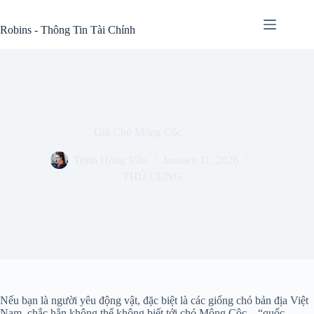
Skip
to
Robins - Thông Tin Tài Chính
content
Giá Chó Mông Cộc
Trịnh Hồng Vân
January 11, 2026
THÚ CƯNG
Nếu bạn là người yêu động vật, đặc biệt là các giống chó bản địa Việt
Nam, chắc hẳn không thể không biết tới chó Mông Cộc – “quốc