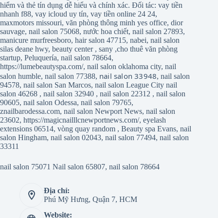
hiểm và thẻ tín dụng dễ hiểu và chính xác. Đối tác:
vay tiền
nhanh f88
,
vay icloud uy tín
,
vay tiền online 24 24
,
maxmotors missouri
,
văn phòng thông minh yes office
,
dior
sauvage
,
nail salon 75068
,
nước hoa chiết
,
nail salon 27893
,
manicure murfreesboro
,
hair salon 47715
,
nabei
,
nail salon
silas deane hwy
,
beauty center
,
sany
,
cho thuê văn phòng
startup
,
Peluquería
,
nail salon 78664
,
https://lumebeautyspa.com/
,
nail salon oklahoma city
,
nail
nail salon 33948
salon humble
,
nail salon 77388
,
,
nail salon
94578
,
nail salon San Marcos
,
nail salon League City
nail
salon 46268
,
nail salon 32940
,
nail salon 22312
,
nail salon
90605
,
nail salon Odessa
,
nail salon 79765
,
znailbarodessa.com
,
nail salon Newport News
,
nail salon
23602
,
https://magicnailllcnewportnews.com/
,
eyelash
extensions 06514
,
vòng quay random
,
Beauty spa Evans
,
nail
salon Hingham
,
nail salon 02043
,
nail salon 77494
,
nail salon
33311
nail salon 75071
Nail salon 65807
,
nail salon 78664
Địa chỉ:
Phú Mỹ Hưng, Quận 7, HCM
Website: