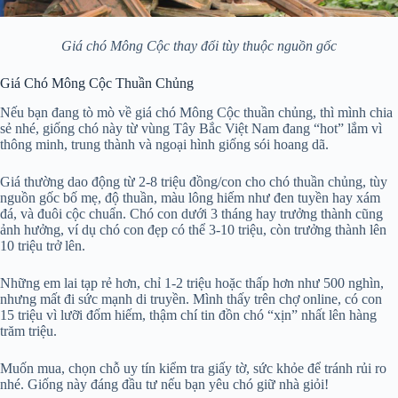
Giá chó Mông Cộc thay đổi tùy thuộc nguồn gốc
Giá Chó Mông Cộc Thuần Chủng
Nếu bạn đang tò mò về giá chó Mông Cộc thuần chủng, thì mình chia
sẻ nhé, giống chó này từ vùng Tây Bắc Việt Nam đang “hot” lắm vì
thông minh, trung thành và ngoại hình giống sói hoang dã.
Giá thường dao động từ 2-8 triệu đồng/con cho chó thuần chủng, tùy
nguồn gốc bố mẹ, độ thuần, màu lông hiếm như đen tuyền hay xám
đá, và đuôi cộc chuẩn. Chó con dưới 3 tháng hay trưởng thành cũng
ảnh hưởng, ví dụ chó con đẹp có thể 3-10 triệu, còn trưởng thành lên
10 triệu trở lên.
Những em lai tạp rẻ hơn, chỉ 1-2 triệu hoặc thấp hơn như 500 nghìn,
nhưng mất đi sức mạnh di truyền. Mình thấy trên chợ online, có con
15 triệu vì lưỡi đốm hiếm, thậm chí tin đồn chó “xịn” nhất lên hàng
trăm triệu.
Muốn mua, chọn chỗ uy tín kiểm tra giấy tờ, sức khỏe để tránh rủi ro
nhé. Giống này đáng đầu tư nếu bạn yêu chó giữ nhà giỏi!