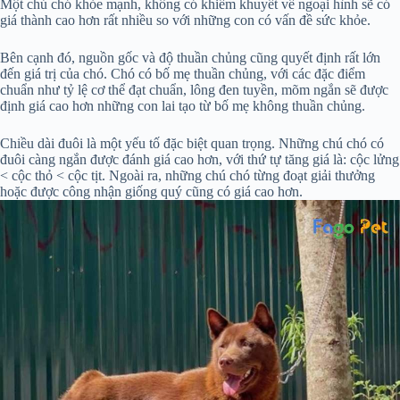
Một chú chó khỏe mạnh, không có khiếm khuyết về ngoại hình sẽ có
giá thành cao hơn rất nhiều so với những con có vấn đề sức khỏe.
Bên cạnh đó, nguồn gốc và độ thuần chủng cũng quyết định rất lớn
đến giá trị của chó. Chó có bố mẹ thuần chủng, với các đặc điểm
chuẩn như tỷ lệ cơ thể đạt chuẩn, lông đen tuyền, mõm ngắn sẽ được
định giá cao hơn những con lai tạo từ bố mẹ không thuần chủng.
Chiều dài đuôi là một yếu tố đặc biệt quan trọng. Những chú chó có
đuôi càng ngắn được đánh giá cao hơn, với thứ tự tăng giá là: cộc lửng
< cộc thỏ < cộc tịt. Ngoài ra, những chú chó từng đoạt giải thưởng
hoặc được công nhận giống quý cũng có giá cao hơn.