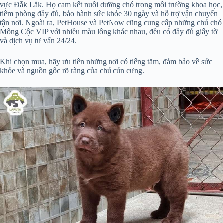
vực Đắk Lắk. Họ cam kết nuôi dưỡng chó trong môi trường khoa học,
tiêm phòng đầy đủ, bảo hành sức khỏe 30 ngày và hỗ trợ vận chuyển
tận nơi. Ngoài ra, PetHouse và PetNow cũng cung cấp những chú chó
Mông Cộc VIP với nhiều màu lông khác nhau, đều có đầy đủ giấy tờ
và dịch vụ tư vấn 24/24.
Khi chọn mua, hãy ưu tiên những nơi có tiếng tăm, đảm bảo về sức
khỏe và nguồn gốc rõ ràng của chú cún cưng.