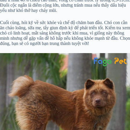
Đuôi cộc ngắn là điểm cộng lớn, nhưng tránh mua nếu thấy dấu hiệu
yếu như khó thở hay chảy mũi.
Cuối cùng, hỏi kỹ về sức khỏe và chế độ chăm ban đầu. Chó con cần
ăn cháo loãng, sữa mẹ, tẩy giun định kỳ để phát triển tốt. Kiểm tra xem
chó có linh hoạt, mắt sáng không trước khi mua, vì giống này thông
minh nhưng dễ gặp vấn đề hô hấp nếu không khỏe mạnh từ đầu. Chọn
đúng, bạn sẽ có người bạn trung thành tuyệt vời!