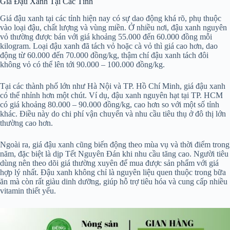
Giá Đậu Xanh Tại Các Tỉnh
Giá đậu xanh tại các tỉnh hiện nay có sự dao động khá rõ, phụ thuộc
vào loại đậu, chất lượng và vùng miền. Ở nhiều nơi, đậu xanh nguyên
vỏ thường được bán với giá khoảng 55.000 đến 60.000 đồng mỗi
kilogram. Loại đậu xanh đã tách vỏ hoặc cà vỏ thì giá cao hơn, dao
động từ 60.000 đến 70.000 đồng/kg, thậm chí đậu xanh tách đôi
không vỏ có thể lên tới 90.000 – 100.000 đồng/kg.
Tại các thành phố lớn như Hà Nội và TP. Hồ Chí Minh, giá đậu xanh
có thể nhỉnh hơn một chút. Ví dụ, đậu xanh nguyên hạt tại TP. HCM
có giá khoảng 80.000 – 90.000 đồng/kg, cao hơn so với một số tỉnh
khác. Điều này do chi phí vận chuyển và nhu cầu tiêu thụ ở đô thị lớn
thường cao hơn.
Ngoài ra, giá đậu xanh cũng biến động theo mùa vụ và thời điểm trong
năm, đặc biệt là dịp Tết Nguyên Đán khi nhu cầu tăng cao. Người tiêu
dùng nên theo dõi giá thường xuyên để mua được sản phẩm với giá
hợp lý nhất. Đậu xanh không chỉ là nguyên liệu quen thuộc trong bữa
ăn mà còn rất giàu dinh dưỡng, giúp hỗ trợ tiêu hóa và cung cấp nhiều
vitamin thiết yếu.