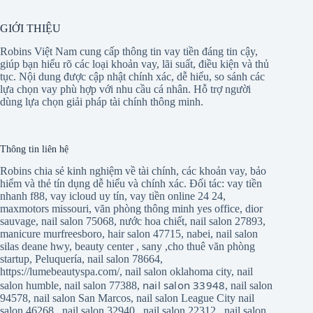
GIỚI THIỆU
Robins Việt Nam cung cấp thông tin vay tiền đáng tin cậy,
giúp bạn hiểu rõ các loại khoản vay, lãi suất, điều kiện và thủ
tục. Nội dung được cập nhật chính xác, dễ hiểu, so sánh các
lựa chọn vay phù hợp với nhu cầu cá nhân. Hỗ trợ người
dùng lựa chọn giải pháp tài chính thông minh.
Thông tin liên hệ
Robins chia sẻ kinh nghiệm về tài chính, các khoản vay, bảo
hiểm và thẻ tín dụng dễ hiểu và chính xác. Đối tác:
vay tiền
nhanh f88
,
vay icloud uy tín
,
vay tiền online 24 24
,
maxmotors missouri
,
văn phòng thông minh yes office
,
dior
sauvage
,
nail salon 75068
,
nước hoa chiết
,
nail salon 27893
,
manicure murfreesboro
,
hair salon 47715
,
nabei
,
nail salon
silas deane hwy
,
beauty center
,
sany
,
cho thuê văn phòng
startup
,
Peluquería
,
nail salon 78664
,
https://lumebeautyspa.com/
,
nail salon oklahoma city
,
nail
nail salon 33948
salon humble
,
nail salon 77388
,
,
nail salon
94578
,
nail salon San Marcos
,
nail salon League City
nail
salon 46268
,
nail salon 32940
,
nail salon 22312
,
nail salon