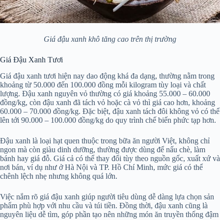
Giá đậu xanh khô tăng cao trên thị trường
Giá Đậu Xanh Tươi
Giá đậu xanh tươi hiện nay dao động khá đa dạng, thường nằm trong
khoảng từ 50.000 đến 100.000 đồng mỗi kilogram tùy loại và chất
lượng. Đậu xanh nguyên vỏ thường có giá khoảng 55.000 – 60.000
đồng/kg, còn đậu xanh đã tách vỏ hoặc cà vỏ thì giá cao hơn, khoảng
60.000 – 70.000 đồng/kg. Đặc biệt, đậu xanh tách đôi không vỏ có thể
lên tới 90.000 – 100.000 đồng/kg do quy trình chế biến phức tạp hơn.
Đậu xanh là loại hạt quen thuộc trong bữa ăn người Việt, không chỉ
ngon mà còn giàu dinh dưỡng, thường được dùng để nấu chè, làm
bánh hay giá đỗ. Giá cả có thể thay đổi tùy theo nguồn gốc, xuất xứ và
nơi bán, ví dụ như ở Hà Nội và TP. Hồ Chí Minh, mức giá có thể
chênh lệch nhẹ nhưng không quá lớn.
Việc nắm rõ giá đậu xanh giúp người tiêu dùng dễ dàng lựa chọn sản
phẩm phù hợp với nhu cầu và túi tiền. Đồng thời, đậu xanh cũng là
nguyên liệu dễ tìm, góp phần tạo nên những món ăn truyền thống đậm