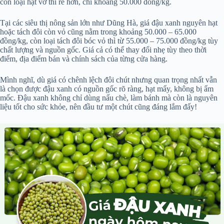
còn loại hạt vỡ thì rẻ hơn, chỉ khoảng 50.000 đồng/kg.
Tại các siêu thị nông sản lớn như Dũng Hà, giá đậu xanh nguyên hạt
hoặc tách đôi còn vỏ cũng nằm trong khoảng 50.000 – 65.000
đồng/kg, còn loại tách đôi bóc vỏ thì từ 55.000 – 75.000 đồng/kg tùy
chất lượng và nguồn gốc. Giá cả có thể thay đổi nhẹ tùy theo thời
điểm, địa điểm bán và chính sách của từng cửa hàng.
Mình nghĩ, dù giá có chênh lệch đôi chút nhưng quan trọng nhất vẫn
là chọn được đậu xanh có nguồn gốc rõ ràng, hạt mẩy, không bị ẩm
mốc. Đậu xanh không chỉ dùng nấu chè, làm bánh mà còn là nguyên
liệu tốt cho sức khỏe, nên đầu tư một chút cũng đáng lắm đấy!