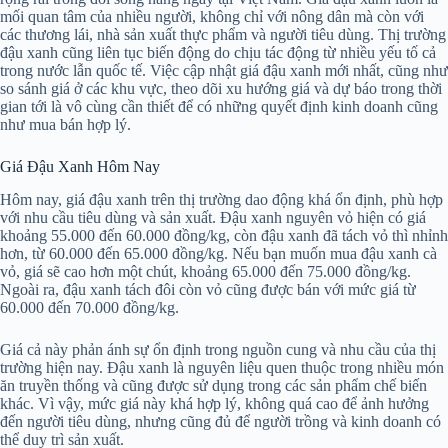
mối quan tâm của nhiều người, không chỉ với nông dân mà còn với
các thương lái, nhà sản xuất thực phẩm và người tiêu dùng. Thị trường
đậu xanh cũng liên tục biến động do chịu tác động từ nhiều yếu tố cả
trong nước lẫn quốc tế. Việc cập nhật giá đậu xanh mới nhất, cũng như
so sánh giá ở các khu vực, theo dõi xu hướng giá và dự báo trong thời
gian tới là vô cùng cần thiết để có những quyết định kinh doanh cũng
như mua bán hợp lý.
Giá Đậu Xanh Hôm Nay
Hôm nay, giá đậu xanh trên thị trường dao động khá ổn định, phù hợp
với nhu cầu tiêu dùng và sản xuất. Đậu xanh nguyên vỏ hiện có giá
khoảng 55.000 đến 60.000 đồng/kg, còn đậu xanh đã tách vỏ thì nhỉnh
hơn, từ 60.000 đến 65.000 đồng/kg. Nếu bạn muốn mua đậu xanh cà
vỏ, giá sẽ cao hơn một chút, khoảng 65.000 đến 75.000 đồng/kg.
Ngoài ra, đậu xanh tách đôi còn vỏ cũng được bán với mức giá từ
60.000 đến 70.000 đồng/kg.
Giá cả này phản ánh sự ổn định trong nguồn cung và nhu cầu của thị
trường hiện nay. Đậu xanh là nguyên liệu quen thuộc trong nhiều món
ăn truyền thống và cũng được sử dụng trong các sản phẩm chế biến
khác. Vì vậy, mức giá này khá hợp lý, không quá cao để ảnh hưởng
đến người tiêu dùng, nhưng cũng đủ để người trồng và kinh doanh có
thể duy trì sản xuất.