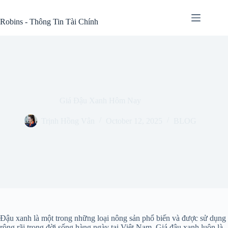
Skip
to
Robins - Thông Tin Tài Chính
content
Giá Đậu Xanh Hôm Nay
Trịnh Hồng Vân
October 12, 2025
BLOG
Đậu xanh là một trong những loại nông sản phổ biến và được sử dụng
rộng rãi trong đời sống hàng ngày tại Việt Nam. Giá đậu xanh luôn là