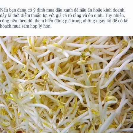
Nếu bạn đang có ý định mua đậu xanh để nấu ăn hoặc kinh doanh,
đây là thời điểm thuận lợi với giá cả rõ ràng và ổn định. Tuy nhiên,
cũng nên theo dõi thêm biến động giá trong những ngày tới để có kế
hoạch mua sắm hợp lý hơn.