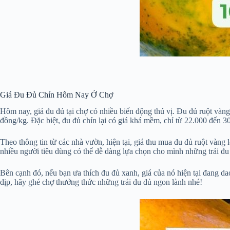
Giá Đu Đủ Chín Hôm Nay Ở Chợ
Hôm nay, giá đu đủ tại chợ có nhiều biến động thú vị. Đu đủ ruột vàn
đồng/kg. Đặc biệt, đu đủ chín lại có giá khá mềm, chỉ từ 22.000 đến 3
Theo thông tin từ các nhà vườn, hiện tại, giá thu mua đu đủ ruột vàng
nhiều người tiêu dùng có thể dễ dàng lựa chọn cho mình những trái đu
Bên cạnh đó, nếu bạn ưa thích đu đủ xanh, giá của nó hiện tại đang da
dịp, hãy ghé chợ thưởng thức những trái đu đủ ngon lành nhé!