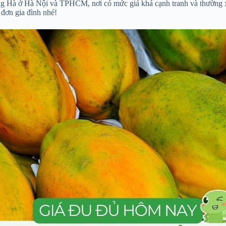
g Hà ở Hà Nội và TPHCM, nơi có mức giá khá cạnh tranh và thường x
 đơn gia đình nhé!