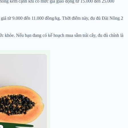
không kém cạnh khi có mức giá giao động từ 15.000 đến 25.000
có giá từ 9.000 đến 11.000 đồng/kg. Thời điểm này, đu đủ Đài Nông 2
 sức khỏe. Nếu bạn đang có kế hoạch mua sắm trái cây, đu đủ chính là