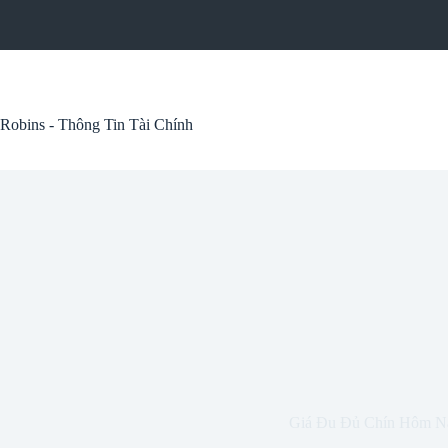
Skip
to
content
Robins - Thông Tin Tài Chính
Giá Đu Đủ Chín Hôm N