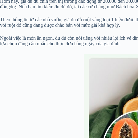
Hôm nay, giá đu đủ chín trên thị trường dao động từ 20.000 đến 30.0
đồng/kg. Nếu bạn tìm kiếm đu đủ đỏ, tại các cửa hàng như Bách hóa 
Theo thông tin từ các nhà vườn, giá đu đủ ruột vàng loại 1 hiện được 
với ruột đỏ cũng đang được chào bán với mức giá khá hợp lý.
Ngoài việc là món ăn ngon, đu đủ còn nổi tiếng với nhiều lợi ích về di
lựa chọn đáng cân nhắc cho thực đơn hàng ngày của gia đình.