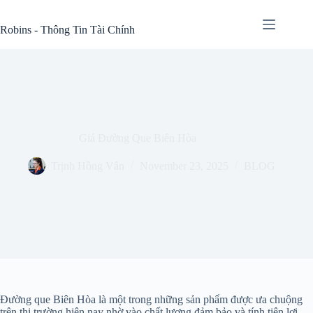
Skip
to
Robins - Thông Tin Tài Chính
content
Giá Đường Que Biên Hòa
Trịnh Hồng Vân
November 23, 2025
BLOG
Đường que Biên Hòa là một trong những sản phẩm được ưa chuộng
trên thị trường hiện nay nhờ vào chất lượng đảm bảo và tính tiện lợi