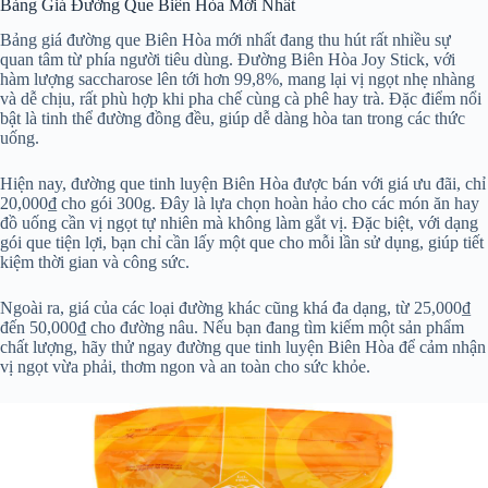
Bảng Giá Đường Que Biên Hòa Mới Nhất
Bảng giá đường que Biên Hòa mới nhất đang thu hút rất nhiều sự
quan tâm từ phía người tiêu dùng. Đường Biên Hòa Joy Stick, với
hàm lượng saccharose lên tới hơn 99,8%, mang lại vị ngọt nhẹ nhàng
và dễ chịu, rất phù hợp khi pha chế cùng cà phê hay trà. Đặc điểm nổi
bật là tinh thể đường đồng đều, giúp dễ dàng hòa tan trong các thức
uống.
Hiện nay, đường que tinh luyện Biên Hòa được bán với giá ưu đãi, chỉ
20,000₫ cho gói 300g. Đây là lựa chọn hoàn hảo cho các món ăn hay
đồ uống cần vị ngọt tự nhiên mà không làm gắt vị. Đặc biệt, với dạng
gói que tiện lợi, bạn chỉ cần lấy một que cho mỗi lần sử dụng, giúp tiết
kiệm thời gian và công sức.
Ngoài ra, giá của các loại đường khác cũng khá đa dạng, từ 25,000₫
đến 50,000₫ cho đường nâu. Nếu bạn đang tìm kiếm một sản phẩm
chất lượng, hãy thử ngay đường que tinh luyện Biên Hòa để cảm nhận
vị ngọt vừa phải, thơm ngon và an toàn cho sức khỏe.