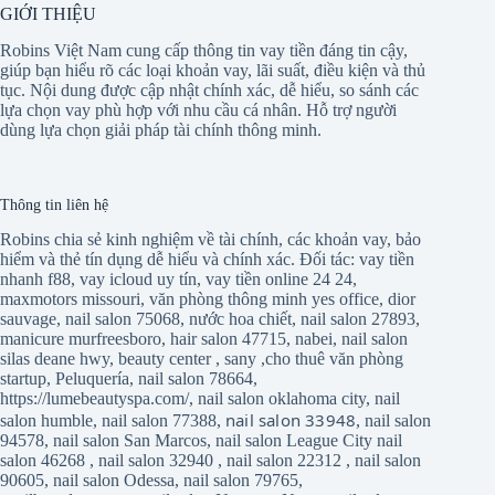
GIỚI THIỆU
Robins Việt Nam cung cấp thông tin vay tiền đáng tin cậy,
giúp bạn hiểu rõ các loại khoản vay, lãi suất, điều kiện và thủ
tục. Nội dung được cập nhật chính xác, dễ hiểu, so sánh các
lựa chọn vay phù hợp với nhu cầu cá nhân. Hỗ trợ người
dùng lựa chọn giải pháp tài chính thông minh.
Thông tin liên hệ
Robins chia sẻ kinh nghiệm về tài chính, các khoản vay, bảo
hiểm và thẻ tín dụng dễ hiểu và chính xác. Đối tác:
vay tiền
nhanh f88
,
vay icloud uy tín
,
vay tiền online 24 24
,
maxmotors missouri
,
văn phòng thông minh yes office
,
dior
sauvage
,
nail salon 75068
,
nước hoa chiết
,
nail salon 27893
,
manicure murfreesboro
,
hair salon 47715
,
nabei
,
nail salon
silas deane hwy
,
beauty center
,
sany
,
cho thuê văn phòng
startup
,
Peluquería
,
nail salon 78664
,
https://lumebeautyspa.com/
,
nail salon oklahoma city
,
nail
nail salon 33948
salon humble
,
nail salon 77388
,
,
nail salon
94578
,
nail salon San Marcos
,
nail salon League City
nail
salon 46268
,
nail salon 32940
,
nail salon 22312
,
nail salon
90605
,
nail salon Odessa
,
nail salon 79765
,