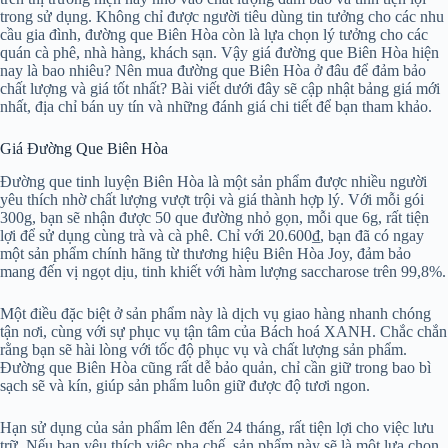
trong sử dụng. Không chỉ được người tiêu dùng tin tưởng cho các nhu
cầu gia đình, đường que Biên Hòa còn là lựa chọn lý tưởng cho các
quán cà phê, nhà hàng, khách sạn. Vậy giá đường que Biên Hòa hiện
nay là bao nhiêu? Nên mua đường que Biên Hòa ở đâu để đảm bảo
chất lượng và giá tốt nhất? Bài viết dưới đây sẽ cập nhật bảng giá mới
nhất, địa chỉ bán uy tín và những đánh giá chi tiết để bạn tham khảo.
Giá Đường Que Biên Hòa
Đường que tinh luyện Biên Hòa là một sản phẩm được nhiều người
yêu thích nhờ chất lượng vượt trội và giá thành hợp lý. Với mỗi gói
300g, bạn sẽ nhận được 50 que đường nhỏ gọn, mỗi que 6g, rất tiện
lợi để sử dụng cùng trà và cà phê. Chỉ với 20.600₫, bạn đã có ngay
một sản phẩm chính hãng từ thương hiệu Biên Hòa Joy, đảm bảo
mang đến vị ngọt dịu, tinh khiết với hàm lượng saccharose trên 99,8%.
Một điều đặc biệt ở sản phẩm này là dịch vụ giao hàng nhanh chóng
tận nơi, cùng với sự phục vụ tận tâm của Bách hoá XANH. Chắc chắn
rằng bạn sẽ hài lòng với tốc độ phục vụ và chất lượng sản phẩm.
Đường que Biên Hòa cũng rất dễ bảo quản, chỉ cần giữ trong bao bì
sạch sẽ và kín, giúp sản phẩm luôn giữ được độ tươi ngon.
Hạn sử dụng của sản phẩm lên đến 24 tháng, rất tiện lợi cho việc lưu
trữ. Nếu bạn yêu thích việc pha chế, sản phẩm này sẽ là một lựa chọn