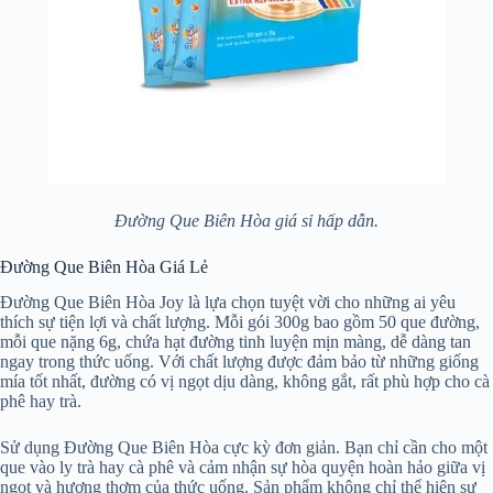
Đường Que Biên Hòa giá sỉ hấp dẫn.
Đường Que Biên Hòa Giá Lẻ
Đường Que Biên Hòa Joy là lựa chọn tuyệt vời cho những ai yêu
thích sự tiện lợi và chất lượng. Mỗi gói 300g bao gồm 50 que đường,
mỗi que nặng 6g, chứa hạt đường tinh luyện mịn màng, dễ dàng tan
ngay trong thức uống. Với chất lượng được đảm bảo từ những giống
mía tốt nhất, đường có vị ngọt dịu dàng, không gắt, rất phù hợp cho cà
phê hay trà.
Sử dụng Đường Que Biên Hòa cực kỳ đơn giản. Bạn chỉ cần cho một
que vào ly trà hay cà phê và cảm nhận sự hòa quyện hoàn hảo giữa vị
ngọt và hương thơm của thức uống. Sản phẩm không chỉ thể hiện sự