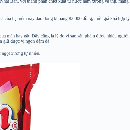
 Nhật Bản, với thành phần chiết xuất từ nước hầm xương và thịt, mang
Giá của hạt nêm này dao động khoảng 82.000 đồng, mức giá khá hợp lý
 quá mặn hay gắt. Đây cũng là lý do vì sao sản phẩm được nhiều người
n giữ được vị ngon đậm đà.
t ngọt xương tự nhiên.