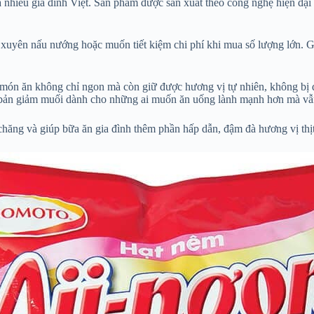
 nhiều gia đình Việt. Sản phẩm được sản xuất theo công nghệ hiện đại
 xuyên nấu nướng hoặc muốn tiết kiệm chi phí khi mua số lượng lớn. 
úp món ăn không chỉ ngon mà còn giữ được hương vị tự nhiên, không bị
n bản giảm muối dành cho những ai muốn ăn uống lành mạnh hơn mà vẫ
 chăng và giúp bữa ăn gia đình thêm phần hấp dẫn, đậm đà hương vị thị