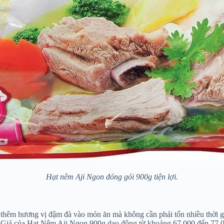
Hạt nêm Aji Ngon đóng gói 900g tiện lợi.
hêm hương vị đậm đà vào món ăn mà không cần phải tốn nhiều thời gia
. Giá của Hạt Nêm Aji Ngon 900g dao động từ khoảng 67.000 đến 77.0