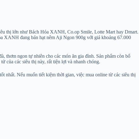
c siêu thị lớn như Bách Hóa XANH, Co.op Smile, Lotte Mart hay Dmart.
 Hóa XANH đang bán hạt nêm Aji Ngon 900g với giá khoảng 67.000
 đà, thơm ngon tự nhiên cho các món ăn gia đình. Sản phẩm còn bổ
ử của các siêu thị này, rất tiện lợi và nhanh chóng.
t nhất. Nếu muốn tiết kiệm thời gian, việc mua online từ các siêu thị