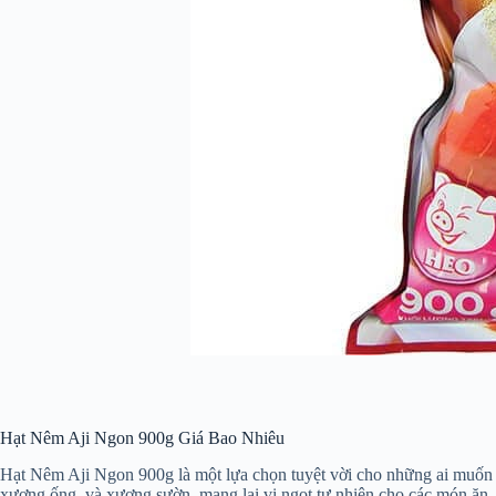
Hạt Nêm Aji Ngon 900g Giá Bao Nhiêu
Hạt Nêm Aji Ngon 900g là một lựa chọn tuyệt vời cho những ai muốn t
xương ống, và xương sườn, mang lại vị ngọt tự nhiên cho các món ăn