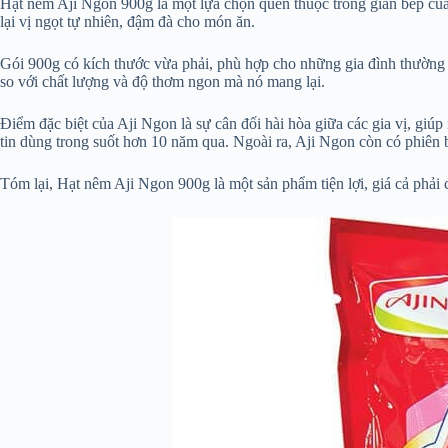
Hạt nêm Aji Ngon 900g là một lựa chọn quen thuộc trong gian bếp của
lại vị ngọt tự nhiên, đậm đà cho món ăn.
Gói 900g có kích thước vừa phải, phù hợp cho những gia đình thường
so với chất lượng và độ thơm ngon mà nó mang lại.
Điểm đặc biệt của Aji Ngon là sự cân đối hài hòa giữa các gia vị, gi
tin dùng trong suốt hơn 10 năm qua. Ngoài ra, Aji Ngon còn có phiê
Tóm lại, Hạt nêm Aji Ngon 900g là một sản phẩm tiện lợi, giá cả phải