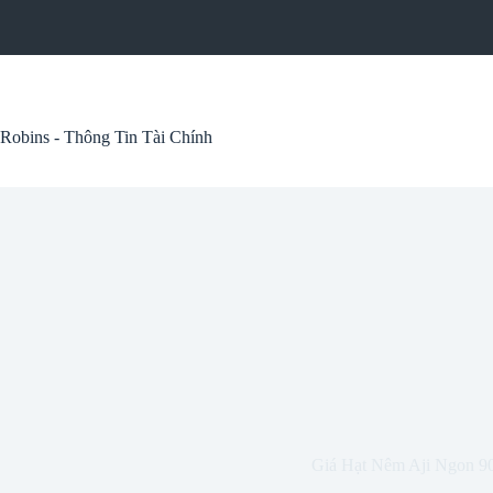
Skip
to
content
Robins - Thông Tin Tài Chính
Giá Hạt Nêm Aji Ngon 9