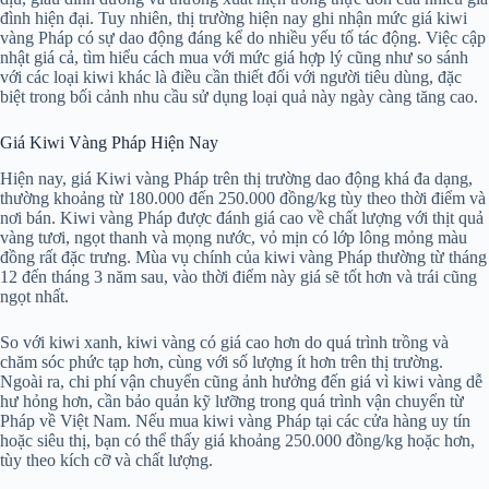
đình hiện đại. Tuy nhiên, thị trường hiện nay ghi nhận mức giá kiwi
vàng Pháp có sự dao động đáng kể do nhiều yếu tố tác động. Việc cập
nhật giá cả, tìm hiểu cách mua với mức giá hợp lý cũng như so sánh
với các loại kiwi khác là điều cần thiết đối với người tiêu dùng, đặc
biệt trong bối cảnh nhu cầu sử dụng loại quả này ngày càng tăng cao.
Giá Kiwi Vàng Pháp Hiện Nay
Hiện nay, giá Kiwi vàng Pháp trên thị trường dao động khá đa dạng,
thường khoảng từ 180.000 đến 250.000 đồng/kg tùy theo thời điểm và
nơi bán. Kiwi vàng Pháp được đánh giá cao về chất lượng với thịt quả
vàng tươi, ngọt thanh và mọng nước, vỏ mịn có lớp lông mỏng màu
đồng rất đặc trưng. Mùa vụ chính của kiwi vàng Pháp thường từ tháng
12 đến tháng 3 năm sau, vào thời điểm này giá sẽ tốt hơn và trái cũng
ngọt nhất.
So với kiwi xanh, kiwi vàng có giá cao hơn do quá trình trồng và
chăm sóc phức tạp hơn, cùng với số lượng ít hơn trên thị trường.
Ngoài ra, chi phí vận chuyển cũng ảnh hưởng đến giá vì kiwi vàng dễ
hư hỏng hơn, cần bảo quản kỹ lưỡng trong quá trình vận chuyển từ
Pháp về Việt Nam. Nếu mua kiwi vàng Pháp tại các cửa hàng uy tín
hoặc siêu thị, bạn có thể thấy giá khoảng 250.000 đồng/kg hoặc hơn,
tùy theo kích cỡ và chất lượng.