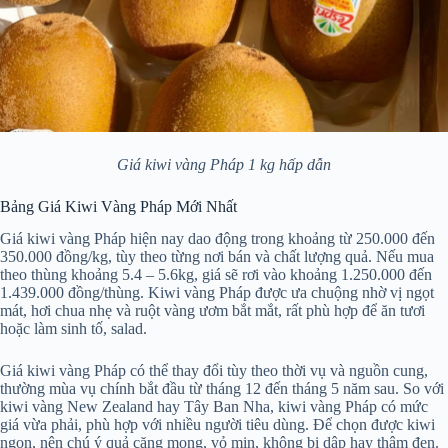
Giá kiwi vàng Pháp 1 kg hấp dẫn
Bảng Giá Kiwi Vàng Pháp Mới Nhất
Giá kiwi vàng Pháp hiện nay dao động trong khoảng từ 250.000 đến
350.000 đồng/kg, tùy theo từng nơi bán và chất lượng quả. Nếu mua
theo thùng khoảng 5.4 – 5.6kg, giá sẽ rơi vào khoảng 1.250.000 đến
1.439.000 đồng/thùng. Kiwi vàng Pháp được ưa chuộng nhờ vị ngọt
mát, hơi chua nhẹ và ruột vàng ươm bắt mắt, rất phù hợp để ăn tươi
hoặc làm sinh tố, salad.
Giá kiwi vàng Pháp có thể thay đổi tùy theo thời vụ và nguồn cung,
thường mùa vụ chính bắt đầu từ tháng 12 đến tháng 5 năm sau. So với
kiwi vàng New Zealand hay Tây Ban Nha, kiwi vàng Pháp có mức
giá vừa phải, phù hợp với nhiều người tiêu dùng. Để chọn được kiwi
ngon, nên chú ý quả căng mọng, vỏ mịn, không bị dập hay thâm đen.