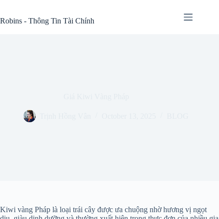
Skip
to
Robins - Thông Tin Tài Chính
content
Giá Kiwi Vàng Pháp
Trịnh Hồng Vân
October 13, 2025
BLOG
Kiwi vàng Pháp là loại trái cây được ưa chuộng nhờ hương vị ngọt
dịu, giàu dinh dưỡng và thường xuất hiện trong thực đơn của nhiều gia