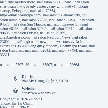
manicure murfreesboro
,
hair salon 47715
,
nabei
,
nail salon
silas deane hwy
,
beauty center
,
sany
,
cho thuê văn phòng
startup
,
Peluquería
,
nail salon 78664
,
https://lumebeautyspa.com/
,
nail salon oklahoma city
,
nail
nail salon 33948
salon humble
,
nail salon 77388
,
,
nail salon
94578
,
nail salon San Marcos
,
nail salon League City
nail
salon 46268
,
nail salon 32940
,
nail salon 22312
,
nail salon
90605
,
nail salon Odessa
,
nail salon 79765
,
znailbarodessa.com
,
nail salon Newport News
,
nail salon
23602
,
https://magicnailllcnewportnews.com/
,
eyelash
extensions 06514
,
vòng quay random
,
Beauty spa Evans
,
nail
salon Hingham
,
nail salon 02043
,
nail salon 77494
,
nail salon
33311
nail salon 75071
Nail salon 65807
,
nail salon 78664
Địa chỉ:
Phú Mỹ Hưng, Quận 7, HCM
Website:
https://www.robins.vn/
Copyright © 2026 - Robins
Thông Tin Tài Chính -
Khoản Vay - Tín Dụng