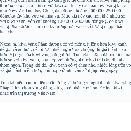
quả vàng ươm mềm mịn, tạo cảm giác dễ chịu khi ăn. Kiwi vàng Pháp
thường có giá cao hơn so với kiwi xanh hay các loại kiwi vàng khác
như New Zealand hay Chile, dao động khoảng 200.000–259.000
đồng/kg tùy khu vực và mùa vụ. Mức giá này cao hơn khá nhiều so
với kiwi xanh, vốn chỉ khoảng 130.000–200.000 đồng/kg, do kiwi
vàng Pháp được chăm sóc kỹ lưỡng hơn và có số lượng nhập khẩu
hạn chế.
Ngoài ra, kiwi vàng Pháp thường có vỏ mỏng, ít lông hơn kiwi xanh,
dễ gọt và ăn hơn, nên được nhiều người ưa chuộng dù giá thành cao
hơn. Vị ngọt của kiwi vàng cũng được đánh giá là đậm đà hơn, ít chua
hơn so với kiwi xanh, phù hợp với những ai thích vị trái cây dịu nhẹ,
thơm ngon. Trong khi đó, kiwi xanh có vị chua nhẹ, nhiều lông trên vỏ
và giá thành mềm hơn, phù hợp với nhu cầu sử dụng hàng ngày.
Tóm lại, nếu bạn ưu tiên chất lượng và hương vị ngọt thanh, kiwi vàng
Pháp là lựa chọn xứng đáng, dù giá có phần cao hơn các loại kiwi
khác trên thị trường Việt Nam.