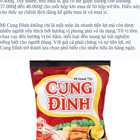
9.400₫. Tuy nhiên, nếu mua sỉ, giá có thể giảm xuống còn khoảng
37.000₫ đến 40.000₫ cho mỗi hộp khi mua từ 50 hộp trở lên. Điều này
cho thấy sự chênh lệch đáng kể giữa mua lẻ và mua sỉ.
Mì Cung Đình không chỉ là một món ăn nhanh tiện lợi mà còn được
nhiều người yêu thích bởi hương vị phong phú và đa dạng. Từ vị tôm
chua cay đến hương vị bò hầm, mỗi loại đều mang lại trải nghiệm
riêng biệt cho người dùng. Với giá cả phải chăng và sự tiện lợi, mì
Cung Đình trở thành lựa chọn phổ biến cho nhiều bữa ăn hàng ngày.