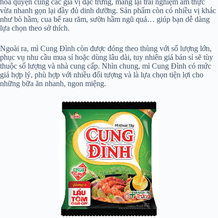
hòa quyện cùng các gia vị đặc trưng, mang lại trải nghiệm ẩm thực
vừa nhanh gọn lại đầy đủ dinh dưỡng. Sản phẩm còn có nhiều vị khác
như bò hầm, cua bể rau răm, sườn hầm ngũ quả… giúp bạn dễ dàng
lựa chọn theo sở thích.
Ngoài ra, mì Cung Đình còn được đóng theo thùng với số lượng lớn,
phục vụ nhu cầu mua sỉ hoặc dùng lâu dài, tuy nhiên giá bán sỉ sẽ tùy
thuộc số lượng và nhà cung cấp. Nhìn chung, mì Cung Đình có mức
giá hợp lý, phù hợp với nhiều đối tượng và là lựa chọn tiện lợi cho
những bữa ăn nhanh, ngon miệng.