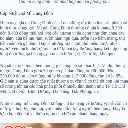
Giá mì cung đình mới nhất hấp dẫn và phong phú
Cập Nhật Giá Mì Cung Đình
Hiện nay, giá mì Cung Đình có sự dao động tùy theo loại sản phẩm và
hình thức đóng gói. Mì gói Cung Đình thường có giá khoảng 8.200
đến 8.400 đồng mỗi gói, với các hương vị đa dạng như tôm chua cay,
bò hầm, cua bể rau răm, sườn hầm ngũ quả, sườn heo hầm măng, thịt
hầm nấm và gà hầm. Đây là những lựa chọn phổ biến, được nhiều
người yêu thích nhờ sợi mì làm từ khoai tây thượng hạng kết hợp cùng
lòng đỏ trứng gà béo ngậy, tạo nên hương vị đặc trưng khó quên.
Ngoài ra, nếu mua theo thùng, giá cũng có sự khác biệt. Ví dụ, thùng
mì gói Cung Đình gồm 30 gói có giá dao động từ 200.000 đến
230.000 đồng, còn thùng mì ly khoảng 212.000 đồng cho 24 ly 65g.
Giá bán sỉ cũng được cập nhật thường xuyên và có thể tốt hơn khi mua
số lượng lớn tại các nhà phân phối ở nhiều tỉnh thành như TP Hồ Chí
Minh, Hà Nội, Bình Dương, Đà Nẵng, Hải Phòng, v.v.
Nhìn chung, mì Cung Đình không chỉ đa dạng về hương vị mà còn có
mức giá hợp lý, phù hợp với nhiều đối tượng người tiêu dùng. Đây là
lựa chọn tiện lợi và thơm ngon cho bữa ăn nhanh hàng ngày.