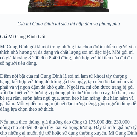
Giá mì Cung Đình tại siêu thị hấp dẫn và phong phú
Giá Mì Cung Đình Gói
Mì Cung Đình gói là một trong những lựa chọn được nhiều người yêu
thích nhờ hương vị đa dạng và chất lượng sợi mì đặc biệt. Mỗi gói mì
có giá khoảng 8.200 đến 8.400 đồng, phù hợp với túi tiền của đại đa
số người tiêu dùng.
Điểm nổi bật của mì Cung Đình là sợi mì làm từ khoai tây thượng
hạng, kết hợp với lòng đỏ trứng gà béo ngậy, tạo nên độ dai mềm vừa
phải và vị ngon đậm đà khó quên. Ngoài ra, mì còn được trang bị gói
xốt đặc biệt với 7 hương vị phong phú như tôm chua cay, bò hầm, cua
bể rau răm, sườn hầm ngũ quả, sườn heo hầm măng, thịt hầm nấm và
gà hầm. Mỗi vị đều mang một nét đặc trưng riêng, giúp người dùng dễ
dàng lựa chọn theo sở thích.
Nếu mua theo thùng, giá thường dao động từ 175.000 đến 230.000
đồng cho 24 đến 30 gói tùy loại và trọng lượng. Đây là mức giá hợp lý
cho những ai muốn dự trữ hoặc sử dụng thường xuyên. Mì Cung Đình