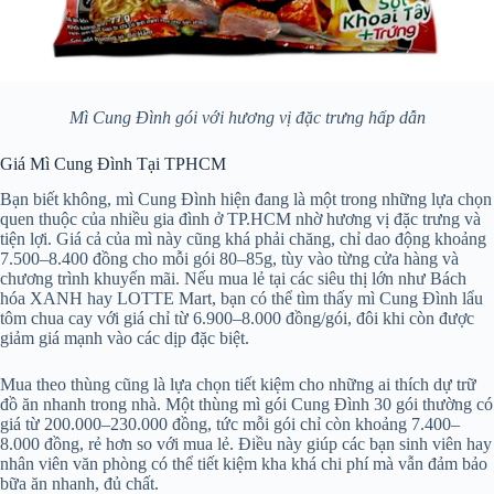
Mì Cung Đình gói với hương vị đặc trưng hấp dẫn
Giá Mì Cung Đình Tại TPHCM
Bạn biết không, mì Cung Đình hiện đang là một trong những lựa chọn
quen thuộc của nhiều gia đình ở TP.HCM nhờ hương vị đặc trưng và
tiện lợi. Giá cả của mì này cũng khá phải chăng, chỉ dao động khoảng
7.500–8.400 đồng cho mỗi gói 80–85g, tùy vào từng cửa hàng và
chương trình khuyến mãi. Nếu mua lẻ tại các siêu thị lớn như Bách
hóa XANH hay LOTTE Mart, bạn có thể tìm thấy mì Cung Đình lẩu
tôm chua cay với giá chỉ từ 6.900–8.000 đồng/gói, đôi khi còn được
giảm giá mạnh vào các dịp đặc biệt.
Mua theo thùng cũng là lựa chọn tiết kiệm cho những ai thích dự trữ
đồ ăn nhanh trong nhà. Một thùng mì gói Cung Đình 30 gói thường có
giá từ 200.000–230.000 đồng, tức mỗi gói chỉ còn khoảng 7.400–
8.000 đồng, rẻ hơn so với mua lẻ. Điều này giúp các bạn sinh viên hay
nhân viên văn phòng có thể tiết kiệm kha khá chi phí mà vẫn đảm bảo
bữa ăn nhanh, đủ chất.