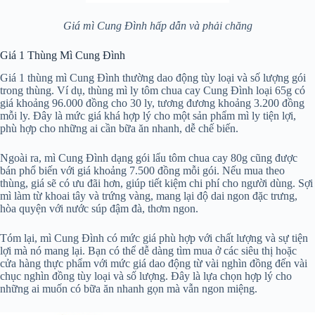
Giá mì Cung Đình hấp dẫn và phải chăng
Giá 1 Thùng Mì Cung Đình
Giá 1 thùng mì Cung Đình thường dao động tùy loại và số lượng gói
trong thùng. Ví dụ, thùng mì ly tôm chua cay Cung Đình loại 65g có
giá khoảng 96.000 đồng cho 30 ly, tương đương khoảng 3.200 đồng
mỗi ly. Đây là mức giá khá hợp lý cho một sản phẩm mì ly tiện lợi,
phù hợp cho những ai cần bữa ăn nhanh, dễ chế biến.
Ngoài ra, mì Cung Đình dạng gói lẩu tôm chua cay 80g cũng được
bán phổ biến với giá khoảng 7.500 đồng mỗi gói. Nếu mua theo
thùng, giá sẽ có ưu đãi hơn, giúp tiết kiệm chi phí cho người dùng. Sợi
mì làm từ khoai tây và trứng vàng, mang lại độ dai ngon đặc trưng,
hòa quyện với nước súp đậm đà, thơm ngon.
Tóm lại, mì Cung Đình có mức giá phù hợp với chất lượng và sự tiện
lợi mà nó mang lại. Bạn có thể dễ dàng tìm mua ở các siêu thị hoặc
cửa hàng thực phẩm với mức giá dao động từ vài nghìn đồng đến vài
chục nghìn đồng tùy loại và số lượng. Đây là lựa chọn hợp lý cho
những ai muốn có bữa ăn nhanh gọn mà vẫn ngon miệng.