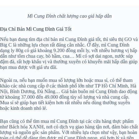
Mì Cung Đình chất lượng cao giá hấp dẫn
Địa Chỉ Bán Mì Cung Đình Giá Tốt
Nếu bạn đang tìm địa chỉ bán mì Cung Đình giá tốt, thì siêu thị GO và
Big C là những lựa chọn rất đáng cân nhắc. Ở đây, mì Cung Đình
dạng ly 80g có giá khoảng 9.200 đồng mỗi ly, với nhiều hương vị hấp
dẫn như tôm chua cay, bò hầm, cua… Mì có sợi dai ngon, nước súp
đậm đà, rất hợp khẩu vị và thường xuyên có khuyến mãi hấp dẫn giúp
bạn mua được với giá ưu đãi.
Ngoài ra, nếu bạn muốn mua số lượng lớn hoặc mua sỉ, có thể tham
khảo các nhà cung cấp ở các thành phố lớn như TP Hồ Chí Minh, Hà
Nội, Bình Dương, Đà Nẵng… Giá bán buôn mì Cung Đình dao động
từ khoảng 37.000 đến 49.000 đồng tùy số lượng và nhà cung cấp.
Mua sỉ sẽ giúp bạn tiết kiệm hơn rất nhiều nếu dùng thường xuyên
hoặc kinh doanh nhỏ lẻ.
Bạn cũng có thể tìm mua mì Cung Đình tại các cửa hàng thực phẩm
như Bách hóa XANH, nơi có dịch vụ giao hàng tận nơi, đảm bảo chất
lượng và nguồn gốc sản phẩm. Với nhiều lựa chọn như vậy, bạn hoàn
toàn có thể dễ dàng tìm được mì Cung Đình ngon, giá hợp lý và tiện