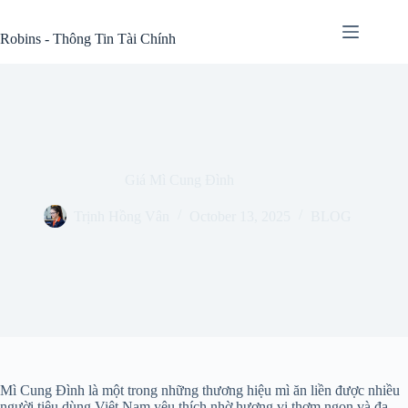
Skip
to
Robins - Thông Tin Tài Chính
content
Giá Mì Cung Đình
Trịnh Hồng Vân
October 13, 2025
BLOG
Mì Cung Đình là một trong những thương hiệu mì ăn liền được nhiều
người tiêu dùng Việt Nam yêu thích nhờ hương vị thơm ngon và đa