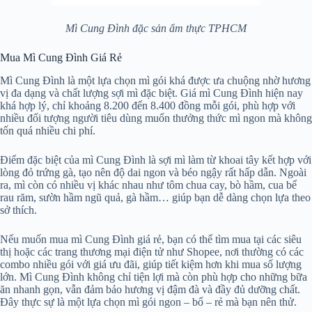
Mì Cung Đình đặc sản ẩm thực TPHCM
Mua Mì Cung Đình Giá Rẻ
Mì Cung Đình là một lựa chọn mì gói khá được ưa chuộng nhờ hương
vị đa dạng và chất lượng sợi mì đặc biệt. Giá mì Cung Đình hiện nay
khá hợp lý, chỉ khoảng 8.200 đến 8.400 đồng mỗi gói, phù hợp với
nhiều đối tượng người tiêu dùng muốn thưởng thức mì ngon mà không
tốn quá nhiều chi phí.
Điểm đặc biệt của mì Cung Đình là sợi mì làm từ khoai tây kết hợp với
lòng đỏ trứng gà, tạo nên độ dai ngon và béo ngậy rất hấp dẫn. Ngoài
ra, mì còn có nhiều vị khác nhau như tôm chua cay, bò hầm, cua bể
rau răm, sườn hầm ngũ quả, gà hầm… giúp bạn dễ dàng chọn lựa theo
sở thích.
Nếu muốn mua mì Cung Đình giá rẻ, bạn có thể tìm mua tại các siêu
thị hoặc các trang thương mại điện tử như Shopee, nơi thường có các
combo nhiều gói với giá ưu đãi, giúp tiết kiệm hơn khi mua số lượng
lớn. Mì Cung Đình không chỉ tiện lợi mà còn phù hợp cho những bữa
ăn nhanh gọn, vẫn đảm bảo hương vị đậm đà và đầy đủ dưỡng chất.
Đây thực sự là một lựa chọn mì gói ngon – bổ – rẻ mà bạn nên thử.