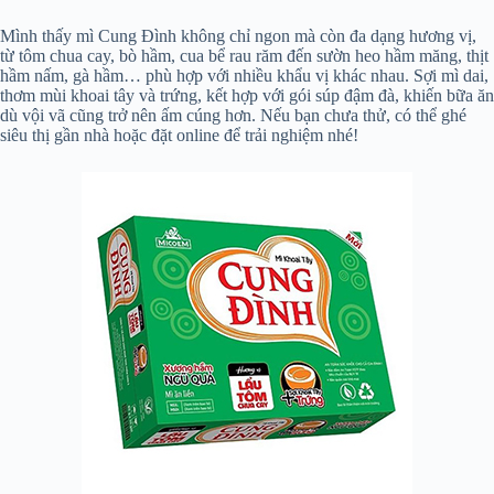
Mình thấy mì Cung Đình không chỉ ngon mà còn đa dạng hương vị,
từ tôm chua cay, bò hầm, cua bể rau răm đến sườn heo hầm măng, thịt
hầm nấm, gà hầm… phù hợp với nhiều khẩu vị khác nhau. Sợi mì dai,
thơm mùi khoai tây và trứng, kết hợp với gói súp đậm đà, khiến bữa ăn
dù vội vã cũng trở nên ấm cúng hơn. Nếu bạn chưa thử, có thể ghé
siêu thị gần nhà hoặc đặt online để trải nghiệm nhé!