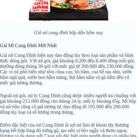
Giá mì cung đình hấp dẫn hôm nay
Giá Mì Cung Đình Mới Nhất
Giá mì Cung Đình hiện nay dao động tùy theo loại sản phẩm và hình
thức đóng gói. Với mì gói, giá khoảng 8.200 đến 8.400 đồng mỗi gói,
thường đóng thùng 30 gói với mức giá từ 200.000 đến 230.000 đồng.
Các vị mì phổ biến như tôm chua cay, bò hầm, cua bể rau răm, sườn
hầm ngũ quả, sườn heo hầm măng, thịt hầm nấm và gà hầm đều có
mức giá tương đương.
Ngoài mì gói, mì ly Cung Đình cũng được nhiều người ưa chuộng với
giá khoảng 212.000 đồng cho thùng 24 ly, mỗi ly khoảng 65g. Mì hộp
và mì trộn cũng có giá tương tự, dao động từ 195.000 đến 290.000
đồng tùy loại và số lượng trong thùng.
Điểm đặc biệt của mì Cung Đình là sợi mì làm từ khoai tây thượng
hạng kết hợp lòng đỏ trứng gà, tạo nên vị béo ngậy và thơm ngon.
Hương vị đa dạng với 7 loại xốt đặc biệt giúp người dùng có nhiều lựa