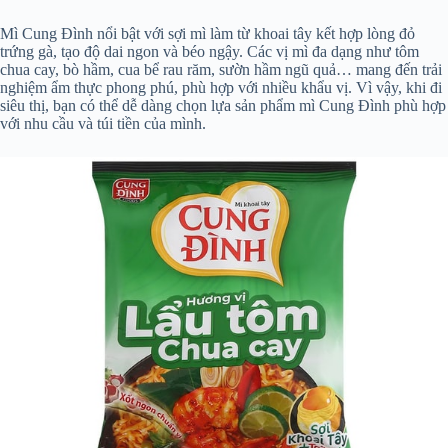
Mì Cung Đình nổi bật với sợi mì làm từ khoai tây kết hợp lòng đỏ
trứng gà, tạo độ dai ngon và béo ngậy. Các vị mì đa dạng như tôm
chua cay, bò hầm, cua bể rau răm, sườn hầm ngũ quả… mang đến trải
nghiệm ẩm thực phong phú, phù hợp với nhiều khẩu vị. Vì vậy, khi đi
siêu thị, bạn có thể dễ dàng chọn lựa sản phẩm mì Cung Đình phù hợp
với nhu cầu và túi tiền của mình.