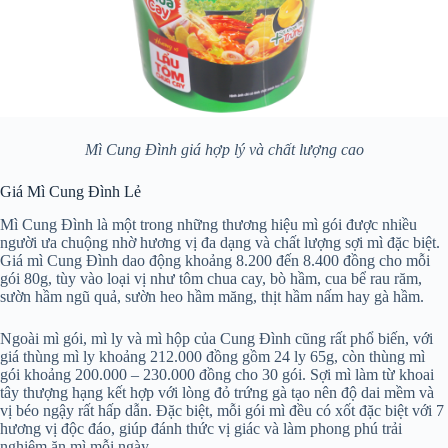
Mì Cung Đình giá hợp lý và chất lượng cao
Giá Mì Cung Đình Lẻ
Mì Cung Đình là một trong những thương hiệu mì gói được nhiều
người ưa chuộng nhờ hương vị đa dạng và chất lượng sợi mì đặc biệt.
Giá mì Cung Đình dao động khoảng 8.200 đến 8.400 đồng cho mỗi
gói 80g, tùy vào loại vị như tôm chua cay, bò hầm, cua bể rau răm,
sườn hầm ngũ quả, sườn heo hầm măng, thịt hầm nấm hay gà hầm.
Ngoài mì gói, mì ly và mì hộp của Cung Đình cũng rất phổ biến, với
giá thùng mì ly khoảng 212.000 đồng gồm 24 ly 65g, còn thùng mì
gói khoảng 200.000 – 230.000 đồng cho 30 gói. Sợi mì làm từ khoai
tây thượng hạng kết hợp với lòng đỏ trứng gà tạo nên độ dai mềm và
vị béo ngậy rất hấp dẫn. Đặc biệt, mỗi gói mì đều có xốt đặc biệt với 7
hương vị độc đáo, giúp đánh thức vị giác và làm phong phú trải
nghiệm ăn mì mỗi ngày.