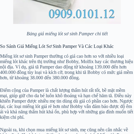
Bảng giá miếng lót sơ sinh Pamper chi tiết
So Sánh Giá Miếng Lót Sơ Sinh Pamper Và Các Loại Khác
Miếng lót sơ sinh Pamper thường có giá cao hơn so với nhiều loại
miếng lót khác trên thị trường như Bobby, Molfix hay các thương hiệu
nội địa. Ví dụ, giá tã Pamper dao động từ khoảng 139.000 đến hơn
400.000 đồng tùy loại và kích cỡ, trong khi tã Bobby có mức giá mềm
hơn, từ khoảng 38.000 đến 380.000 đồng.
Điểm cộng của Pamper là chất lượng thấm hút rất tốt, bề mặt mềm
mại, giúp giữ cho da bé luôn khô thoáng và hạn chế hăm tã. Điều này
khiến Pamper được nhiều mẹ tin dùng dù giá có phần cao hơn. Ngược
lại, các loại miếng lót giá rẻ hơn như Bobby vẫn đảm bảo được độ êm
ái và khả năng thấm hút khá ổn, phù hợp với những gia đình muốn tiết
kiệm chi phí.
Ngoài ra, khi chọn mua miếng lót sơ sinh, mẹ cũng nên cân nhắc về