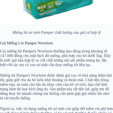
Miếng lót sơ sinh Pamper chất lượng cao giá cả hợp lý
Giá Miếng Lót Pamper Newborn
Giá miếng lót Pampers Newborn thường dao động trong khoảng từ
147.000 đồng cho một bịch 40 miếng, phù hợp cho bé dưới 5kg. Đây
là mức giá khá hợp lý so với chất lượng mà sản phẩm mang lại, đặc
biệt với các mẹ có con sơ sinh cần thay miếng lót liên tục.
Miếng lót Pampers Newborn được đánh giá cao về khả năng thấm hút
tốt, giúp giữ cho da bé luôn khô thoáng và thoải mái. Chất liệu bông
mềm mại, an toàn cho làn da nhạy cảm của trẻ sơ sinh, hạn chế tình
trạng hăm đỏ hay kích ứng da. Sản phẩm này rất tiện lợi, giúp mẹ dễ
dàng thay lót nhanh chóng mà không cần phải giặt giũ nhiều lần như
tã vải truyền thống.
Ngoài ra, việc sử dụng miếng lót sơ sinh còn giúp tiết kiệm chi phí hơn