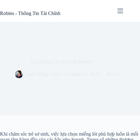
Skip
to
Robins - Thông Tin Tài Chính
content
Giá Miếng Lót Sơ Sinh Pamper
Trịnh Hồng Vân
October 13, 2025
BLOG
Khi chăm sóc trẻ sơ sinh, việc lựa chọn miếng lót phù hợp luôn là mối
quan tâm hàng đầu của các bậc phụ huynh. Trong số những thương