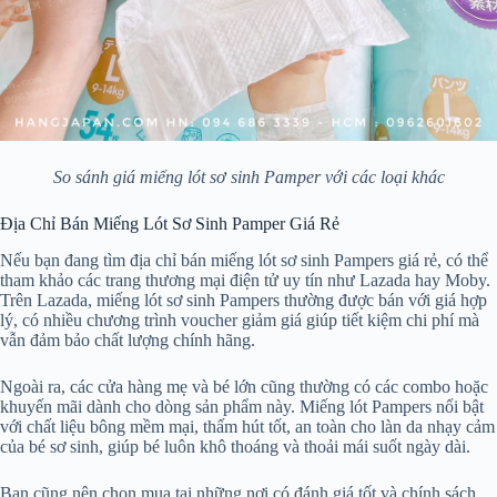
So sánh giá miếng lót sơ sinh Pamper với các loại khác
Địa Chỉ Bán Miếng Lót Sơ Sinh Pamper Giá Rẻ
Nếu bạn đang tìm địa chỉ bán miếng lót sơ sinh Pampers giá rẻ, có thể
tham khảo các trang thương mại điện tử uy tín như Lazada hay Moby.
Trên Lazada, miếng lót sơ sinh Pampers thường được bán với giá hợp
lý, có nhiều chương trình voucher giảm giá giúp tiết kiệm chi phí mà
vẫn đảm bảo chất lượng chính hãng.
Ngoài ra, các cửa hàng mẹ và bé lớn cũng thường có các combo hoặc
khuyến mãi dành cho dòng sản phẩm này. Miếng lót Pampers nổi bật
với chất liệu bông mềm mại, thấm hút tốt, an toàn cho làn da nhạy cảm
của bé sơ sinh, giúp bé luôn khô thoáng và thoải mái suốt ngày dài.
Bạn cũng nên chọn mua tại những nơi có đánh giá tốt và chính sách