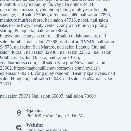
nhanh f88
,
vay icloud uy tín
,
vay tiền online 24 24
,
maxmotors missouri
,
văn phòng thông minh yes office
,
dior
sauvage
,
nail salon 75068
,
nước hoa chiết
,
nail salon 27893
,
manicure murfreesboro
,
hair salon 47715
,
nabei
,
nail salon
silas deane hwy
,
beauty center
,
sany
,
cho thuê văn phòng
startup
,
Peluquería
,
nail salon 78664
,
https://lumebeautyspa.com/
,
nail salon oklahoma city
,
nail
nail salon 33948
salon humble
,
nail salon 77388
,
,
nail salon
94578
,
nail salon San Marcos
,
nail salon League City
nail
salon 46268
,
nail salon 32940
,
nail salon 22312
,
nail salon
90605
,
nail salon Odessa
,
nail salon 79765
,
znailbarodessa.com
,
nail salon Newport News
,
nail salon
23602
,
https://magicnailllcnewportnews.com/
,
eyelash
extensions 06514
,
vòng quay random
,
Beauty spa Evans
,
nail
salon Hingham
,
nail salon 02043
,
nail salon 77494
,
nail salon
33311
nail salon 75071
Nail salon 65807
,
nail salon 78664
Địa chỉ:
Phú Mỹ Hưng, Quận 7, HCM
Website:
https://www.robins.vn/