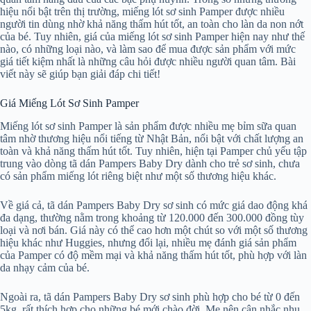
hiệu nổi bật trên thị trường, miếng lót sơ sinh Pamper được nhiều
người tin dùng nhờ khả năng thấm hút tốt, an toàn cho làn da non nớt
của bé. Tuy nhiên, giá của miếng lót sơ sinh Pamper hiện nay như thế
nào, có những loại nào, và làm sao để mua được sản phẩm với mức
giá tiết kiệm nhất là những câu hỏi được nhiều người quan tâm. Bài
viết này sẽ giúp bạn giải đáp chi tiết!
Giá Miếng Lót Sơ Sinh Pamper
Miếng lót sơ sinh Pamper là sản phẩm được nhiều mẹ bỉm sữa quan
tâm nhờ thương hiệu nổi tiếng từ Nhật Bản, nổi bật với chất lượng an
toàn và khả năng thấm hút tốt. Tuy nhiên, hiện tại Pamper chủ yếu tập
trung vào dòng tã dán Pampers Baby Dry dành cho trẻ sơ sinh, chưa
có sản phẩm miếng lót riêng biệt như một số thương hiệu khác.
Về giá cả, tã dán Pampers Baby Dry sơ sinh có mức giá dao động khá
đa dạng, thường nằm trong khoảng từ 120.000 đến 300.000 đồng tùy
loại và nơi bán. Giá này có thể cao hơn một chút so với một số thương
hiệu khác như Huggies, nhưng đổi lại, nhiều mẹ đánh giá sản phẩm
của Pamper có độ mềm mại và khả năng thấm hút tốt, phù hợp với làn
da nhạy cảm của bé.
Ngoài ra, tã dán Pampers Baby Dry sơ sinh phù hợp cho bé từ 0 đến
5kg, rất thích hợp cho những bé mới chào đời. Mẹ nên cân nhắc nhu