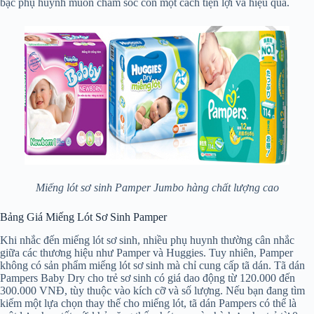
bậc phụ huynh muốn chăm sóc con một cách tiện lợi và hiệu quả.
Miếng lót sơ sinh Pamper Jumbo hàng chất lượng cao
Bảng Giá Miếng Lót Sơ Sinh Pamper
Khi nhắc đến miếng lót sơ sinh, nhiều phụ huynh thường cân nhắc
giữa các thương hiệu như Pamper và Huggies. Tuy nhiên, Pamper
không có sản phẩm miếng lót sơ sinh mà chỉ cung cấp tã dán. Tã dán
Pampers Baby Dry cho trẻ sơ sinh có giá dao động từ 120.000 đến
300.000 VNĐ, tùy thuộc vào kích cỡ và số lượng. Nếu bạn đang tìm
kiếm một lựa chọn thay thế cho miếng lót, tã dán Pampers có thể là