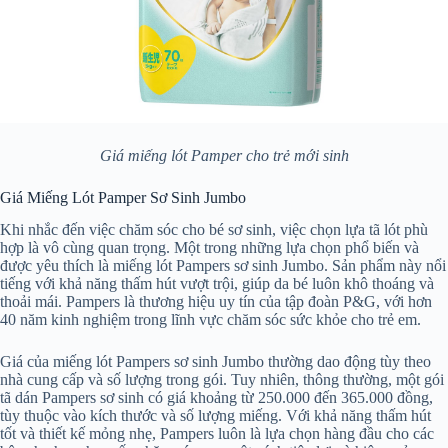
Giá miếng lót Pamper cho trẻ mới sinh
Giá Miếng Lót Pamper Sơ Sinh Jumbo
Khi nhắc đến việc chăm sóc cho bé sơ sinh, việc chọn lựa tã lót phù
hợp là vô cùng quan trọng. Một trong những lựa chọn phổ biến và
được yêu thích là miếng lót Pampers sơ sinh Jumbo. Sản phẩm này nổi
tiếng với khả năng thấm hút vượt trội, giúp da bé luôn khô thoáng và
thoải mái. Pampers là thương hiệu uy tín của tập đoàn P&G, với hơn
40 năm kinh nghiệm trong lĩnh vực chăm sóc sức khỏe cho trẻ em.
Giá của miếng lót Pampers sơ sinh Jumbo thường dao động tùy theo
nhà cung cấp và số lượng trong gói. Tuy nhiên, thông thường, một gói
tã dán Pampers sơ sinh có giá khoảng từ 250.000 đến 365.000 đồng,
tùy thuộc vào kích thước và số lượng miếng. Với khả năng thấm hút
tốt và thiết kế mỏng nhẹ, Pampers luôn là lựa chọn hàng đầu cho các