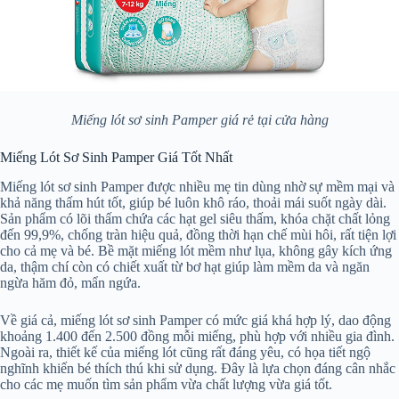
Miếng lót sơ sinh Pamper giá rẻ tại cửa hàng
Miếng Lót Sơ Sinh Pamper Giá Tốt Nhất
Miếng lót sơ sinh Pamper được nhiều mẹ tin dùng nhờ sự mềm mại và
khả năng thấm hút tốt, giúp bé luôn khô ráo, thoải mái suốt ngày dài.
Sản phẩm có lõi thấm chứa các hạt gel siêu thấm, khóa chặt chất lỏng
đến 99,9%, chống tràn hiệu quả, đồng thời hạn chế mùi hôi, rất tiện lợi
cho cả mẹ và bé. Bề mặt miếng lót mềm như lụa, không gây kích ứng
da, thậm chí còn có chiết xuất từ bơ hạt giúp làm mềm da và ngăn
ngừa hăm đỏ, mẩn ngứa.
Về giá cả, miếng lót sơ sinh Pamper có mức giá khá hợp lý, dao động
khoảng 1.400 đến 2.500 đồng mỗi miếng, phù hợp với nhiều gia đình.
Ngoài ra, thiết kế của miếng lót cũng rất đáng yêu, có họa tiết ngộ
nghĩnh khiến bé thích thú khi sử dụng. Đây là lựa chọn đáng cân nhắc
cho các mẹ muốn tìm sản phẩm vừa chất lượng vừa giá tốt.