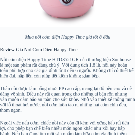
Mua nồi cơm điện Happy Time giá tốt ở đâu
Review Gia Noi Com Dien Happy Time
Nồi cơm điện Happy Time HTD8521GR của thương hiệu Sunhouse
là một sản phẩm rất đáng chú ý. Với dung tích 1,8 lít, nồi này hoàn
toàn phù hợp cho các gia đình từ 4 đến 6 người. Không chỉ có thiết kế
hiện đại, nắp liền còn giúp tiết kiệm không gian bếp.
Thân nồi được làm bằng nhựa PP cao cấp, mang lại độ bền cao và dễ
dàng vệ sinh. Điều này rất quan trọng cho những ai bận rộn nhưng
vẫn muốn đảm bảo an toàn cho sức khỏe. Nhờ vào thiết kế thông minh
với lỗ thoát hơi nước, nồi cơm luôn tạo ra những hạt cơm chín đều,
thơm ngon.
Ngoài việc nấu cơm, chiếc nồi này còn đi kèm với xửng hấp rất tiện
lợi, cho phép bạn chế biến nhiều món ngon khác như xôi hay hấp
bánh. Nếu bạn đang tìm một sản phẩm làm bữa cơm gia đình thêm