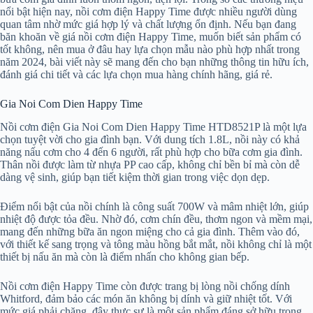
nổi bật hiện nay, nồi cơm điện Happy Time được nhiều người dùng
quan tâm nhờ mức giá hợp lý và chất lượng ổn định. Nếu bạn đang
băn khoăn về giá nồi cơm điện Happy Time, muốn biết sản phẩm có
tốt không, nên mua ở đâu hay lựa chọn mẫu nào phù hợp nhất trong
năm 2024, bài viết này sẽ mang đến cho bạn những thông tin hữu ích,
đánh giá chi tiết và các lựa chọn mua hàng chính hãng, giá rẻ.
Gia Noi Com Dien Happy Time
Nồi cơm điện Gia Noi Com Dien Happy Time HTD8521P là một lựa
chọn tuyệt vời cho gia đình bạn. Với dung tích 1.8L, nồi này có khả
năng nấu cơm cho 4 đến 6 người, rất phù hợp cho bữa cơm gia đình.
Thân nồi được làm từ nhựa PP cao cấp, không chỉ bền bỉ mà còn dễ
dàng vệ sinh, giúp bạn tiết kiệm thời gian trong việc dọn dẹp.
Điểm nổi bật của nồi chính là công suất 700W và mâm nhiệt lớn, giúp
nhiệt độ được tỏa đều. Nhờ đó, cơm chín đều, thơm ngon và mềm mại,
mang đến những bữa ăn ngon miệng cho cả gia đình. Thêm vào đó,
với thiết kế sang trọng và tông màu hồng bắt mắt, nồi không chỉ là một
thiết bị nấu ăn mà còn là điểm nhấn cho không gian bếp.
Nồi cơm điện Happy Time còn được trang bị lòng nồi chống dính
Whitford, đảm bảo các món ăn không bị dính và giữ nhiệt tốt. Với
mức giá phải chăng, đây thực sự là một sản phẩm đáng sở hữu trong