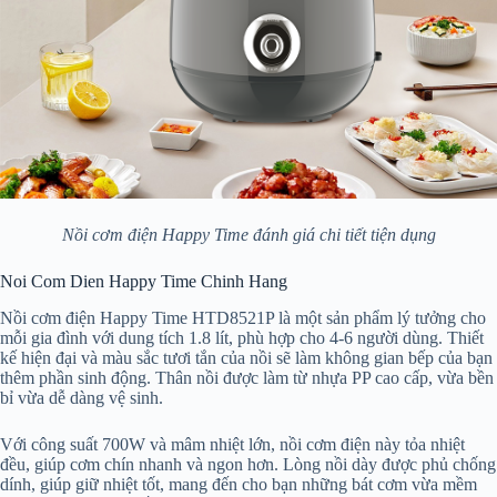
Nồi cơm điện Happy Time đánh giá chi tiết tiện dụng
Noi Com Dien Happy Time Chinh Hang
Nồi cơm điện Happy Time HTD8521P là một sản phẩm lý tưởng cho
mỗi gia đình với dung tích 1.8 lít, phù hợp cho 4-6 người dùng. Thiết
kế hiện đại và màu sắc tươi tắn của nồi sẽ làm không gian bếp của bạn
thêm phần sinh động. Thân nồi được làm từ nhựa PP cao cấp, vừa bền
bỉ vừa dễ dàng vệ sinh.
Với công suất 700W và mâm nhiệt lớn, nồi cơm điện này tỏa nhiệt
đều, giúp cơm chín nhanh và ngon hơn. Lòng nồi dày được phủ chống
dính, giúp giữ nhiệt tốt, mang đến cho bạn những bát cơm vừa mềm