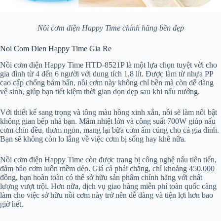
Nồi cơm điện Happy Time chính hãng bền đẹp
Noi Com Dien Happy Time Gia Re
Nồi cơm điện Happy Time HTD-8521P là một lựa chọn tuyệt vời cho
gia đình từ 4 đến 6 người với dung tích 1,8 lít. Được làm từ nhựa PP
cao cấp chống bám bẩn, nồi cơm này không chỉ bền mà còn dễ dàng
vệ sinh, giúp bạn tiết kiệm thời gian dọn dẹp sau khi nấu nướng.
Với thiết kế sang trọng và tông màu hồng xinh xắn, nồi sẽ làm nổi bật
không gian bếp nhà bạn. Mâm nhiệt lớn và công suất 700W giúp nấu
cơm chín đều, thơm ngon, mang lại bữa cơm ấm cúng cho cả gia đình.
Bạn sẽ không còn lo lắng về việc cơm bị sống hay khê nữa.
Nồi cơm điện Happy Time còn được trang bị công nghệ nấu tiên tiến,
đảm bảo cơm luôn mềm dẻo. Giá cả phải chăng, chỉ khoảng 450.000
đồng, bạn hoàn toàn có thể sở hữu sản phẩm chính hãng với chất
lượng vượt trội. Hơn nữa, dịch vụ giao hàng miễn phí toàn quốc càng
làm cho việc sở hữu nồi cơm này trở nên dễ dàng và tiện lợi hơn bao
giờ hết.