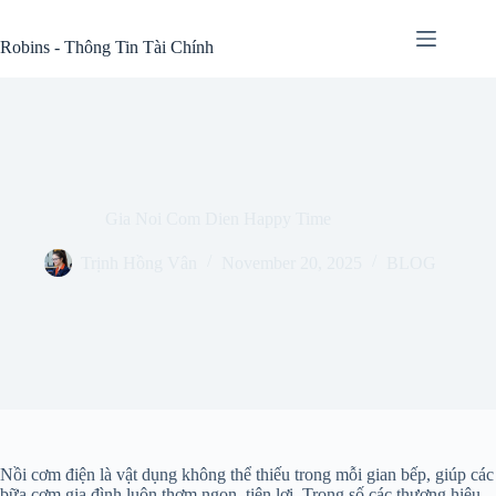
Skip
to
Robins - Thông Tin Tài Chính
content
Gia Noi Com Dien Happy Time
Trịnh Hồng Vân
November 20, 2025
BLOG
Nồi cơm điện là vật dụng không thể thiếu trong mỗi gian bếp, giúp các
bữa cơm gia đình luôn thơm ngon, tiện lợi. Trong số các thương hiệu