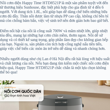
Nồi cơm điện Happy Time HTD8521P là một sản phẩm tuyệt vời đến
từ thương hiệu Sunhouse, đặc biệt phù hợp cho gia đình từ 4 đến 6
người. Với dung tích 1.8L, nồi giúp bạn dễ dàng chế biến những bữa
cơm đủ đầy. Thân nồi được làm từ nhựa PP cao cấp, không chỉ bền bỉ
mà còn chống bám bẩn, việc vệ sinh trở nên đơn giản hơn bao giờ hết.
Điểm nổi bật của nồi là công suất 700W và mâm nhiệt lớn, giúp nhiệt
tỏa đều, mang lại những hạt cơm chín mềm, thơm ngon. Nồi dễ sử
dụng và có thiết kế sang trọng, góp phần làm đẹp cho không gian bếp
của bạn. Ngoài ra, sản phẩm còn tích hợp công nghệ nấu tiên tiến,
giúp việc chế biến các món ăn trở nên dễ dàng và nhanh chóng hơn.
Nhiều người dùng như chị Lan ở Hà Nội đều rất hài lòng với hiệu suất
và chất lượng của nồi. Nếu bạn đang tìm kiếm một chiếc nồi cơm điện
hiệu quả, Happy Time HTD8521P chắc chắn là một lựa chọn không
thể bỏ qua!