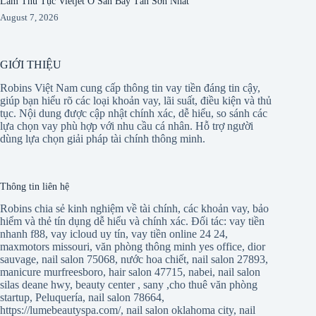
Làm Thủ Tục Vietjet Ở Sân Bay Tân Sơn Nhất
August 7, 2026
GIỚI THIỆU
Robins Việt Nam cung cấp thông tin vay tiền đáng tin cậy,
giúp bạn hiểu rõ các loại khoản vay, lãi suất, điều kiện và thủ
tục. Nội dung được cập nhật chính xác, dễ hiểu, so sánh các
lựa chọn vay phù hợp với nhu cầu cá nhân. Hỗ trợ người
dùng lựa chọn giải pháp tài chính thông minh.
Thông tin liên hệ
Robins chia sẻ kinh nghiệm về tài chính, các khoản vay, bảo
hiểm và thẻ tín dụng dễ hiểu và chính xác. Đối tác:
vay tiền
nhanh f88
,
vay icloud uy tín
,
vay tiền online 24 24
,
maxmotors missouri
,
văn phòng thông minh yes office
,
dior
sauvage
,
nail salon 75068
,
nước hoa chiết
,
nail salon 27893
,
manicure murfreesboro
,
hair salon 47715
,
nabei
,
nail salon
silas deane hwy
,
beauty center
,
sany
,
cho thuê văn phòng
startup
,
Peluquería
,
nail salon 78664
,
https://lumebeautyspa.com/
,
nail salon oklahoma city
,
nail