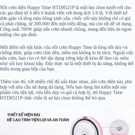
Nồi cơm điện Happy Time HTD8521P là một lựa chọn tuyệt vời cho
các gia đình từ 4 đến 6 thành viên với dung tích 1.8 lít. Với thiết kế
đơn giản và tông màu hồng xinh xắn, chiếc nồi này không chỉ có giá
cả phải chăng, từ 200.000 đến một triệu đồng, mà còn rất dễ sử dụng.
Công suất 700W giúp nấu cơm nhanh chóng, mang đến bữa ăn ngon
miệng cho gia đình.
Một điểm nổi bật khác của nồi cơm Happy Time là lòng nồi dày và
chống dính, giúp cơm chín đều, mềm mà không lo bị stick. Ngoài việc
nấu cơm, bạn còn có thể tận dụng xửng hấp đi kèm để làm các món
như xôi hay khoai hấp. Đây thực sự là một thiết bị đa năng, không thể
thiếu trong gian bếp của bạn.
Thêm vào đó, với nhiều chế độ nấu khác nhau, nồi cơm điện này phù
hợp với nhu cầu sử dụng đa dạng. Nếu bạn đang tìm kiếm một sản
phẩm vừa tiện lợi, vừa bền đẹp và giá cả hợp lý, thì Happy Time
HTD8521P chắc chắn là sự lựa chọn không thể bỏ qua.