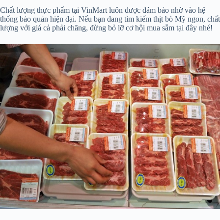
Chất lượng thực phẩm tại VinMart luôn được đảm bảo nhờ vào hệ
thống bảo quản hiện đại. Nếu bạn đang tìm kiếm thịt bò Mỹ ngon, chất
lượng với giá cả phải chăng, đừng bỏ lỡ cơ hội mua sắm tại đây nhé!