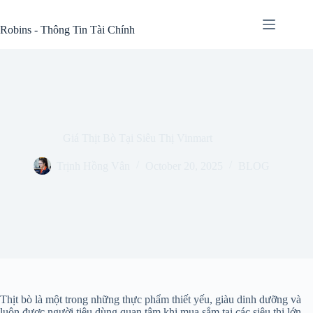
Skip
to
Robins - Thông Tin Tài Chính
content
Giá Thịt Bò Tại Siêu Thị Vinmart
Trịnh Hồng Vân
October 20, 2025
BLOG
Thịt bò là một trong những thực phẩm thiết yếu, giàu dinh dưỡng và
luôn được người tiêu dùng quan tâm khi mua sắm tại các siêu thị lớn.