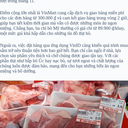
biệt trong tháng 11.
Điểm cộng lớn nhất là VinMart cung cấp dịch vụ giao hàng miễn phí
cho các đơn hàng từ 300.000 ₫ và cam kết giao hàng trong vòng 2 giờ,
giúp bạn tiết kiệm thời gian mà vẫn có được những món ăn ngon
miệng. Chẳng hạn, ba chỉ bò Mỹ thường có giá chỉ từ 89.900 ₫/khay,
một mức giá khá hấp dẫn cho những tín đồ thịt bò.
Ngoài ra, việc đặt hàng qua ứng dụng VinID càng khiến quá trình mua
sắm trở nên thuận tiện hơn bao giờ hết. Bạn chỉ cần ngồi ở nhà, lựa
chọn sản phẩm yêu thích và chờ chúng được giao tận tay. Với các
phần thịt như bắp bò Úc hay nạc bò, sự tươi ngon và chất lượng của
chúng luôn được đảm bảo, mang đến cho bạn những bữa ăn ngon
miệng và bổ dưỡng.