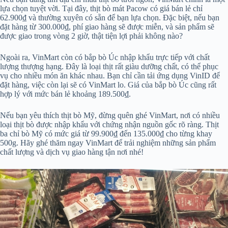
lựa chọn tuyệt vời. Tại đây, thịt bò mát Pacow có giá bán lẻ chỉ
62.900₫ và thường xuyên có sẵn để bạn lựa chọn. Đặc biệt, nếu bạn
đặt hàng từ 300.000₫, phí giao hàng sẽ được miễn, và sản phẩm sẽ
được giao trong vòng 2 giờ, thật tiện lợi phải không nào?
Ngoài ra, VinMart còn có bắp bò Úc nhập khẩu trực tiếp với chất
lượng thượng hạng. Đây là loại thịt rất giàu dưỡng chất, có thể phục
vụ cho nhiều món ăn khác nhau. Bạn chỉ cần tải ứng dụng VinID để
đặt hàng, việc còn lại sẽ có VinMart lo. Giá của bắp bò Úc cũng rất
hợp lý với mức bán lẻ khoảng 189.500₫.
Nếu bạn yêu thích thịt bò Mỹ, đừng quên ghé VinMart, nơi có nhiều
loại thịt bò được nhập khẩu với chứng nhận nguồn gốc rõ ràng. Thịt
ba chỉ bò Mỹ có mức giá từ 99.900₫ đến 135.000₫ cho từng khay
500g. Hãy ghé thăm ngay VinMart để trải nghiệm những sản phẩm
chất lượng và dịch vụ giao hàng tận nơi nhé!