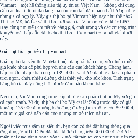
Vinmart – một hệ thống siêu thị uy tín tại Việt Nam – không chỉ cung
cấp các loại thịt bò đa dạng mà còn cam kết đảm bảo chất lượng cũng
như giá cả hợp lý. Vậy giá thịt bò tại Vinmart hiện nay như thế nào?
Thịt bò Mỹ, bò Úc và thịt bò tươi sạch tại Vinmart có gì khác biệt?
Hãy cùng tìm hiểu chi tiết về bảng giá, chất lượng và các chương trình
khuyến mãi hấp dẫn dành cho thịt bò tại Vinmart trong bài viết dưới
đây.
Giá Thịt Bò Tại Siêu Thị Vinmart
Giá thịt bò tại siêu thị VinMart hiện đang rất hấp dẫn, với nhiều mức
giá khác nhau để phù hợp với nhu cầu của khách hàng. Chẳng hạn,
bắp bò Úc nhập khẩu có giá 189.500 ₫ và được đánh giá là sản phẩm
tươi ngon, chứa nhiều dưỡng chất thiết yếu cho sức khỏe. Tình trạng
hàng hóa tại đây cũng luôn được đảm bảo là còn hàng.
Ngoài ra, VinMart cũng cung cấp những sản phẩm thịt bò Mỹ với giá
cả cạnh tranh. Ví dụ, thịt ba chỉ bò Mỹ cắt lát 500g trước đây có giá
khoảng 135.000 ₫, nhưng hiện đang được giảm xuống còn 89.900 ₫,
một mức giá khá hấp dẫn cho những tín đồ thích nấu ăn.
Ngoài việc mua sắm tại siêu thị, bạn còn có thể đặt hàng thông qua
ứng dụng VinID. Điều đặc biệt là đơn hàng trên 300.000 ₫ sẽ được
miễn phí giao hàng trong vòng 2 giờ, rất tiện lợi cho những ai bận rộn.