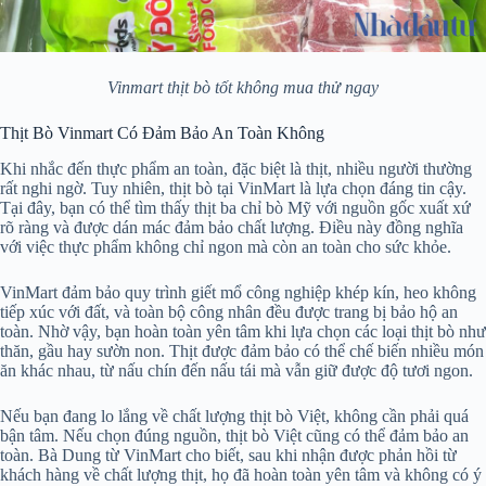
Vinmart thịt bò tốt không mua thử ngay
Thịt Bò Vinmart Có Đảm Bảo An Toàn Không
Khi nhắc đến thực phẩm an toàn, đặc biệt là thịt, nhiều người thường
rất nghi ngờ. Tuy nhiên, thịt bò tại VinMart là lựa chọn đáng tin cậy.
Tại đây, bạn có thể tìm thấy thịt ba chỉ bò Mỹ với nguồn gốc xuất xứ
rõ ràng và được dán mác đảm bảo chất lượng. Điều này đồng nghĩa
với việc thực phẩm không chỉ ngon mà còn an toàn cho sức khỏe.
VinMart đảm bảo quy trình giết mổ công nghiệp khép kín, heo không
tiếp xúc với đất, và toàn bộ công nhân đều được trang bị bảo hộ an
toàn. Nhờ vậy, bạn hoàn toàn yên tâm khi lựa chọn các loại thịt bò như
thăn, gầu hay sườn non. Thịt được đảm bảo có thể chế biến nhiều món
ăn khác nhau, từ nấu chín đến nấu tái mà vẫn giữ được độ tươi ngon.
Nếu bạn đang lo lắng về chất lượng thịt bò Việt, không cần phải quá
bận tâm. Nếu chọn đúng nguồn, thịt bò Việt cũng có thể đảm bảo an
toàn. Bà Dung từ VinMart cho biết, sau khi nhận được phản hồi từ
khách hàng về chất lượng thịt, họ đã hoàn toàn yên tâm và không có ý