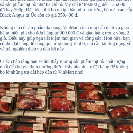
số sản phẩm thịt bò như ba chỉ bò Mỹ chỉ từ 89.900 ₫ đến 135.000
₫/khay 500g. Đặc biệt, thịt bò nhập khẩu như nạc lưng bò mát cao cấp
Black Angus từ Úc còn có giá 359.400 ₫.
Không chỉ có sản phẩm đa dạng, VinMart còn cung cấp dịch vụ giao
hàng miễn phí cho đơn hàng từ 300.000 ₫ và giao hàng trong vòng 2
giờ. Điều này giúp bạn tiết kiệm thời gian và công sức. Hơn nữa, bạn
có thể đặt hàng dễ dàng qua ứng dụng VinID, chỉ cần tải ứng dụng về
và trải nghiệm dịch vụ tiện lợi này.
Chắc chắn rằng bạn sẽ tìm thấy những sản phẩm thịt bò chất lượng
nhất để cho gia đình thưởng thức. Hãy nhanh tay đặt hàng để không
bỏ lỡ những ưu đãi hấp dẫn từ VinMart nhé!