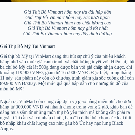
Giá Thịt Bò Vinmart hôm nay ưu đãi hấp dẫn
Giá Thịt Bò Vinmart hôm nay sắc tươi ngon
Giá Thịt Bò Vinmart hôm nay chất lượng cao
Giá Thịt Bò Vinmart hôm nay giá tốt nhất
Giá Thịt Bò Vinmart hôm nay đầy dinh dưỡng
Giá Thịt Bò Mỹ Tại Vinmart
Giá thịt bò Mỹ tại VinMart đang thu hút sự chú ý của nhiều khách
hàng nhờ vào mức giá cạnh tranh và chất lượng tuyệt vời. Hiện tại, thịt
ba chỉ bò Mỹ cắt lát 500g đang được bán với giá chấp nhận được, chỉ
khoảng 119.900 VNĐ, giảm từ 165.900 VNĐ. Đặc biệt, trong tháng
11 này, sản phẩm này còn có chương trình giảm giá sốc xuống chỉ còn
89.900 VNĐ/khay. Một mức giá quá hấp dẫn cho những tín đồ của
món bò Mỹ!
Ngoài ra, VinMart còn cung cấp dịch vụ giao hàng miễn phí cho đơn
hàng từ 300.000 VNĐ và nhanh chóng trong vòng 2 giờ, giúp bạn dễ
dàng mua sắm từ những món thịt bò yêu thích mà không cần phải ra
ngoài. Chỉ cần vài cú nhấp chuột, bạn đã có thể lựa chọn các loại thịt
bò nhập khẩu chất lượng cao như gầu bò Úc hay nạc lưng Black
Angus.