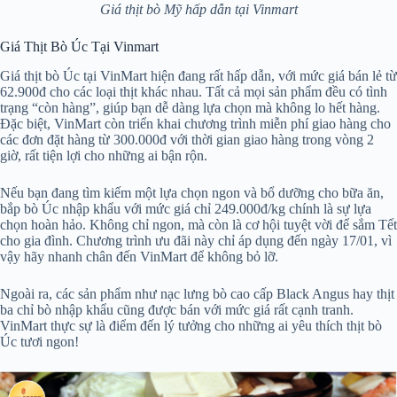
Giá thịt bò Mỹ hấp dẫn tại Vinmart
Giá Thịt Bò Úc Tại Vinmart
Giá thịt bò Úc tại VinMart hiện đang rất hấp dẫn, với mức giá bán lẻ từ
62.900đ cho các loại thịt khác nhau. Tất cả mọi sản phẩm đều có tình
trạng “còn hàng”, giúp bạn dễ dàng lựa chọn mà không lo hết hàng.
Đặc biệt, VinMart còn triển khai chương trình miễn phí giao hàng cho
các đơn đặt hàng từ 300.000đ với thời gian giao hàng trong vòng 2
giờ, rất tiện lợi cho những ai bận rộn.
Nếu bạn đang tìm kiếm một lựa chọn ngon và bổ dưỡng cho bữa ăn,
bắp bò Úc nhập khẩu với mức giá chỉ 249.000đ/kg chính là sự lựa
chọn hoàn hảo. Không chỉ ngon, mà còn là cơ hội tuyệt vời để sắm Tết
cho gia đình. Chương trình ưu đãi này chỉ áp dụng đến ngày 17/01, vì
vậy hãy nhanh chân đến VinMart để không bỏ lỡ.
Ngoài ra, các sản phẩm như nạc lưng bò cao cấp Black Angus hay thịt
ba chỉ bò nhập khẩu cũng được bán với mức giá rất cạnh tranh.
VinMart thực sự là điểm đến lý tưởng cho những ai yêu thích thịt bò
Úc tươi ngon!