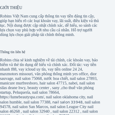
GIỚI THIỆU
Robins Việt Nam cung cấp thông tin vay tiền đáng tin cậy,
giúp bạn hiểu rõ các loại khoản vay, lãi suất, điều kiện và thủ
tục. Nội dung được cập nhật chính xác, dễ hiểu, so sánh các
lựa chọn vay phù hợp với nhu cầu cá nhân. Hỗ trợ người
dùng lựa chọn giải pháp tài chính thông minh.
Thông tin liên hệ
Robins chia sẻ kinh nghiệm về tài chính, các khoản vay, bảo
hiểm và thẻ tín dụng dễ hiểu và chính xác. Đối tác:
vay tiền
nhanh f88
,
vay icloud uy tín
,
vay tiền online 24 24
,
maxmotors missouri
,
văn phòng thông minh yes office
,
dior
sauvage
,
nail salon 75068
,
nước hoa chiết
,
nail salon 27893
,
manicure murfreesboro
,
hair salon 47715
,
nabei
,
nail salon
silas deane hwy
,
beauty center
,
sany
,
cho thuê văn phòng
startup
,
Peluquería
,
nail salon 78664
,
https://lumebeautyspa.com/
,
nail salon oklahoma city
,
nail
nail salon 33948
salon humble
,
nail salon 77388
,
,
nail salon
94578
,
nail salon San Marcos
,
nail salon League City
nail
salon 46268
,
nail salon 32940
,
nail salon 22312
,
nail salon