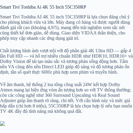
Smart Tivi Toshiba Ai 4K 55 Inch 55C350RP
Smart Tivi Toshiba AI 4K 55 inch 55C350RP là lựa chọn đáng chú ý
cho phòng khách vừa và lớn. Máy đang có hàng và được người dùng
đánh giá rất cao (khoảng 4,9/5), mang đến trải nghiệm xem sắc nét
cùng thiết kế đơn giản, dễ dùng. Giao diện VIDAA thân thiện, cho
phép truy cập nhanh các ứng dụng giải trí.
Chất lượng hình ảnh vượt trội với độ phân giải 4K Ultra HD — gấp 4
lần Full HD — và hỗ trợ nhiều chuẩn HDR như HDR10, HDR10+ và
Dolby Vision để tái tạo màu sắc và tương phản sống động hơn. Tấm
nền VA cùng đèn nền Direct LED giúp độ sáng và độ tương phản ổn
định, tần số quét thực 60Hz phù hợp xem phim và truyền hình.
Về âm thanh, hệ thống 2 loa tổng công suất 24W kết hợp Dolby
Atmos mang lại hiệu ứng vòm ấn tượng hơn so với TV thông thường;
còn các công nghệ như 360 Surround Upscaling và Real Sound
Adjuster giúp âm thanh rõ ràng, chi tiết. Với cấu hình này và mức giá
hấp dẫn (chỉ hơn 8 triệu), 55C350RP là lựa chọn hợp lý nếu bạn muốn
TV 4K đầy đủ tính năng mà không quá đắt.