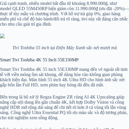
Giá cạnh tranh, nhiều model bắt đầu từ khoảng 8.990.000₫, như
model QLED 55M450RP hiện giảm còn 11.990.000₫ (ưu đãi -20%)—
thực tế tùy mẫu và chương trình. Với hỗ trợ trả góp 0%, giao hàng
miễn phí và chế độ bảo hành/đổi trả rõ ràng, tivi này rất đáng cân nhắc
cho nhu cầu giải trí gia đình.
Tivi Toshiba 55 inch tại Điện Máy Xanh sắc nét mượt mà
Smart Tivi Toshiba 4K 55 Inch 55E330MP
Smart Tivi Toshiba 4K 55 inch 55E330MP mang đến vẻ ngoài rất tinh
tế với viền mỏng ôm sát khung, dễ dàng hòa vào không gian phòng
khách hiện đại. Màn hình 55 inch 4K Ultra HD cho hình ảnh sắc nét
gấp bốn lần Full HD, xem phim hay bóng đá đều đã mắt.
Bên trong là bộ xử lý Regza Engine ZR cùng AI 4K Upscaling giúp
nâng cấp nội dung lên gần chuẩn 4K, kết hợp Dolby Vision và công
nghệ HDR mở rộng dải sáng để chi tiết rõ hơn ở cả vùng tối lẫn vùng
sáng. Công nghệ Ultra Essential PQ tối ưu màu sắc và độ tương phản,
cho trải nghiệm xem sống động.