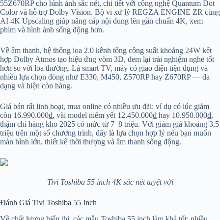
55Z670RP cho hình ảnh sắc nét, chi tiết với công nghệ Quantum Dot
Color và hỗ trợ Dolby Vision. Bộ vi xử lý REGZA ENGINE ZR cùng
AI 4K Upscaling giúp nâng cấp nội dung lên gần chuẩn 4K, xem
phim và hình ảnh sống động hơn.
Về âm thanh, hệ thống loa 2.0 kênh tổng công suất khoảng 24W kết
hợp Dolby Atmos tạo hiệu ứng vòm 3D, đem lại trải nghiệm nghe tốt
hơn so với loa thường. Là smart TV, máy có giao diện tiện dụng và
nhiều lựa chọn dòng như E330, M450, Z570RP hay Z670RP — đa
dạng và hiện còn hàng.
Giá bán rất linh hoạt, mua online có nhiều ưu đãi: ví dụ có lúc giảm
còn 16.990.000₫, vài model niêm yết 12.450.000₫ hay 10.950.000₫,
thậm chí hàng kho 2025 có mức từ 7–8 triệu. Với giảm giá khoảng 3,5
triệu trên một số chương trình, đây là lựa chọn hợp lý nếu bạn muốn
màn hình lớn, thiết kế thời thượng và âm thanh sống động.
Tivi Toshiba 55 inch 4K sắc nét tuyệt vời
Đánh Giá Tivi Toshiba 55 Inch
Về chất lượng hiển thị, các mẫu Toshiba 55 inch làm khá tốt: nhiều