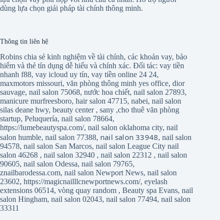
dùng lựa chọn giải pháp tài chính thông minh.
Thông tin liên hệ
Robins chia sẻ kinh nghiệm về tài chính, các khoản vay, bảo
hiểm và thẻ tín dụng dễ hiểu và chính xác. Đối tác:
vay tiền
nhanh f88
,
vay icloud uy tín
,
vay tiền online 24 24
,
maxmotors missouri
,
văn phòng thông minh yes office
,
dior
sauvage
,
nail salon 75068
,
nước hoa chiết
,
nail salon 27893
,
manicure murfreesboro
,
hair salon 47715
,
nabei
,
nail salon
silas deane hwy
,
beauty center
,
sany
,
cho thuê văn phòng
startup
,
Peluquería
,
nail salon 78664
,
https://lumebeautyspa.com/
,
nail salon oklahoma city
,
nail
nail salon 33948
salon humble
,
nail salon 77388
,
,
nail salon
94578
,
nail salon San Marcos
,
nail salon League City
nail
salon 46268
,
nail salon 32940
,
nail salon 22312
,
nail salon
90605
,
nail salon Odessa
,
nail salon 79765
,
znailbarodessa.com
,
nail salon Newport News
,
nail salon
23602
,
https://magicnailllcnewportnews.com/
,
eyelash
extensions 06514
,
vòng quay random
,
Beauty spa Evans
,
nail
salon Hingham
,
nail salon 02043
,
nail salon 77494
,
nail salon
33311