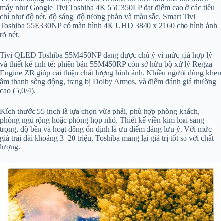
máy như Google Tivi Toshiba 4K 55C350LP đạt điểm cao ở các tiêu
chí như độ nét, độ sáng, độ tương phản và màu sắc. Smart Tivi
Toshiba 55E330NP có màn hình 4K UHD 3840 x 2160 cho hình ảnh
rõ nét.
Tivi QLED Toshiba 55M450NP đang được chú ý vì mức giá hợp lý
và thiết kế tinh tế; phiên bản 55M450RP còn sở hữu bộ xử lý Regza
Engine ZR giúp cải thiện chất lượng hình ảnh. Nhiều người dùng khen
âm thanh sống động, trang bị Dolby Atmos, và điểm đánh giá thường
cao (5,0/4).
Kích thước 55 inch là lựa chọn vừa phải, phù hợp phòng khách,
phòng ngủ rộng hoặc phòng họp nhỏ. Thiết kế viền kim loại sang
trọng, độ bền và hoạt động ổn định là ưu điểm đáng lưu ý. Với mức
giá trải dài khoảng 3–20 triệu, Toshiba mang lại giá trị tốt so với chất
lượng.