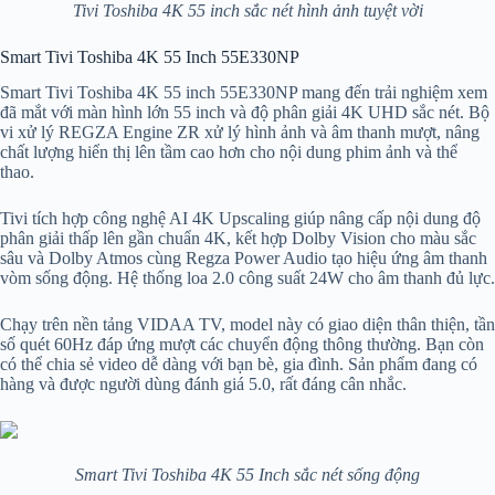
Tivi Toshiba 4K 55 inch sắc nét hình ảnh tuyệt vời
Smart Tivi Toshiba 4K 55 Inch 55E330NP
Smart Tivi Toshiba 4K 55 inch 55E330NP mang đến trải nghiệm xem
đã mắt với màn hình lớn 55 inch và độ phân giải 4K UHD sắc nét. Bộ
vi xử lý REGZA Engine ZR xử lý hình ảnh và âm thanh mượt, nâng
chất lượng hiển thị lên tầm cao hơn cho nội dung phim ảnh và thể
thao.
Tivi tích hợp công nghệ AI 4K Upscaling giúp nâng cấp nội dung độ
phân giải thấp lên gần chuẩn 4K, kết hợp Dolby Vision cho màu sắc
sâu và Dolby Atmos cùng Regza Power Audio tạo hiệu ứng âm thanh
vòm sống động. Hệ thống loa 2.0 công suất 24W cho âm thanh đủ lực.
Chạy trên nền tảng VIDAA TV, model này có giao diện thân thiện, tần
số quét 60Hz đáp ứng mượt các chuyển động thông thường. Bạn còn
có thể chia sẻ video dễ dàng với bạn bè, gia đình. Sản phẩm đang có
hàng và được người dùng đánh giá 5.0, rất đáng cân nhắc.
Smart Tivi Toshiba 4K 55 Inch sắc nét sống động