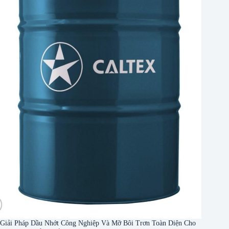
Giải Pháp Dầu Nhớt Công Nghiệp Và Mỡ Bôi Trơn Toàn Diện Cho