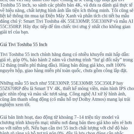
Toshiba 55 inch, so sánh các phiên bản 4K, và đưa ra đánh giá thực tế
về hiệu năng, chất lượng hình ảnh lẫn tiện ích thông minh. Tôi cũng sẽ
liệt kê thông tin mua tại Điện Máy Xanh và phân tích chi tiết ba mẫu
đáng chú ý: Smart Tivi Toshiba 4K 55E330MP, 55E330NP và mẫu AI
55C350RP. Hãy đọc tiếp để tìm chiếc tivi ưng ý nhất cho không gian
giải trí của bạn.
Giá Tivi Toshiba 55 Inch
Tivi Toshiba 55 inch chính hãng đang có nhiều khuyến mãi hấp dẫn:
giá rẻ, góp 0%, bảo hành 2 năm và chương trình “hư gì đổi nấy” trong
12 tháng (miễn phí tháng đầu). Hàng bán đúng giá kho, mới 100%
nguyên hộp, giao hàng miễn phí toàn quốc, chưa gồm công lắp đặt.
Những mẫu 55 inch như 55E330NP, 55E330MP, 55C350LP hay
55Z670RP đều là Smart TV 4K, thiết kế mỏng viền, màn hình IPS cho
góc nhìn rộng và màu sắc tươi sáng. Công nghệ AI xử lý hình ảnh,
cùng âm thanh sống động (có mẫu hỗ trợ Dolby Atmos) mang lại trải
nghiệm xem tốt.
Giá bán linh hoạt, dao động từ khoảng 7–14 triệu tùy model và
chương trình khuyến mại; nhiều nơi đang bán theo giá kho nên rẻ hơn
so với niêm yết. Nếu bạn cần tivi 55 inch chất lượng với chế độ bảo
hành rõ ràng và hỗ trợ trả góp 0%, đây là lựa chọn đáng cân nhắc.