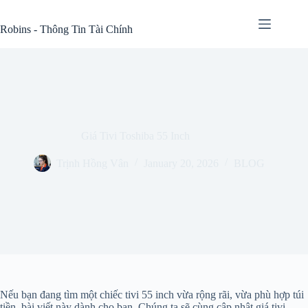
Skip
to
Robins - Thông Tin Tài Chính
content
Giá Tivi Toshiba 55 Inch
Trịnh Hồng Vân
January 20, 2026
BLOG
Nếu bạn đang tìm một chiếc tivi 55 inch vừa rộng rãi, vừa phù hợp túi
tiền, bài viết này dành cho bạn. Chúng ta sẽ cùng cập nhật giá tivi