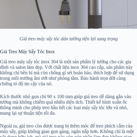
Giá treo máy sấy tóc dán tường tiện lợi sang trọng
Giá Treo Máy Sấy Tóc Inox
Giá treo máy sấy tóc inox 304 là một sản phẩm lý tưởng cho các gia
đình và salon làm đẹp. Với chất liệu inox 304 cao cấp, sản phẩm này
không chỉ bền bỉ mà còn chống gỉ sét hoàn hảo, thích hợp để sử dụng
trong môi trường ẩm ướt như phòng tắm. Bảo hành trọn đời càng
chứng tỏ độ tin cậy của nó.
Kích thước nhỏ gọn chỉ 90 x 100 mm giúp giá treo dễ dàng gắn vào
tường mà không chiếm quá nhiều diện tích. Thiết kế hình xoắn ốc
thông minh cho phép treo hầu hết các loại máy sấy tóc lớn và nhỏ,
mang lại sự thuận tiện tối đa.
Ngoài ra, giá treo còn được trang bị thêm móc để treo phích cắm của
máy sấy, giúp không gian gọn gàng, ngăn nắp hơn. Không chỉ là một
vật dụng hữu ích, mà giá treo này còn góp phần làm đẹp không gian