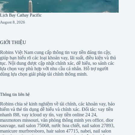
Lịch Bay Cathay Pacific
August 8, 2026
GIỚI THIỆU
Robins Việt Nam cung cấp thông tin vay tiền đáng tin cậy,
giúp bạn hiểu rõ các loại khoản vay, lãi suất, điều kiện và thủ
tục. Nội dung được cập nhật chính xác, dễ hiểu, so sánh các
lựa chọn vay phù hợp với nhu cầu cá nhân. Hỗ trợ người
dùng lựa chọn giải pháp tài chính thông minh.
Thông tin liên hệ
Robins chia sẻ kinh nghiệm về tài chính, các khoản vay, bảo
hiểm và thẻ tín dụng dễ hiểu và chính xác. Đối tác:
vay tiền
nhanh f88
,
vay icloud uy tín
,
vay tiền online 24 24
,
maxmotors missouri
,
văn phòng thông minh yes office
,
dior
sauvage
,
nail salon 75068
,
nước hoa chiết
,
nail salon 27893
,
manicure murfreesboro
,
hair salon 47715
,
nabei
,
nail salon