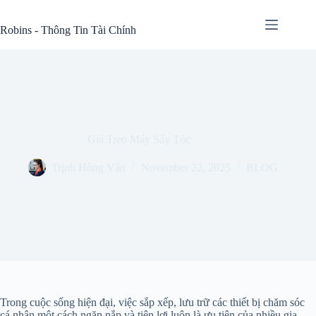
Skip
to
Robins - Thông Tin Tài Chính
content
Giá Treo Máy Sấy Tóc
Trịnh Hồng Vân
November 22, 2025
BLOG
Trong cuộc sống hiện đại, việc sắp xếp, lưu trữ các thiết bị chăm sóc
cá nhân một cách ngăn nắp và tiện lợi luôn là ưu tiên của nhiều gia