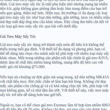
đình. Giá treo máy sấy tóc là một phụ kiện nhỏ nhưng mang lại nhiều
tiện ích, giúp không gian phòng tắm hoặc bàn trang điểm của bạn trở
nên gọn gàng, thẩm mỹ hơn. Hiện nay, thị trường có đa dạng các loại
giá treo máy sấy tóc như loại dán tường, gắn tường, inox và nhiều mẫu
mã đẹp mắt đáp ứng nhu cầu khác nhau. Hãy cùng tìm hiểu chi tiết về
các loại giá treo máy sấy tóc qua bài viết dưới đây.
Giá Treo Máy Sấy Tóc
Giá treo máy sấy tóc đang trở thành một món đồ hữu ích không thể
thiếu trong mỗi gia đình. Với thiết kế đa dạng và phong phú, bạn có
thể dễ dàng lựa chọn cho mình một kệ phù hợp với nhiều loại máy sấy
khác nhau. Một trong những sản phẩm nổi bật chính là giá treo KIVA,
được làm từ chất liệu nhôm hàng không, mang đến độ bền cao với
mức giá chỉ khoảng ₫75.000.
Nếu bạn ưa chuộng sự đơn giản mà sang trọng, kệ dán tường MK43A
với chất liệu inox 304 chắc chắn sẽ làm bạn hài lòng. Không chỉ đẹp
mắt, sản phẩm còn chống gỉ và có khả năng chịu lực lớn, phù hợp với
mọi không gian, kể cả nhà tắm ẩm ướt. Với thiết kế này, việc treo máy
sấy tóc trở nên dễ dàng hơn bao giờ hết.
Ngoài ra, bạn có thể chọn giá treo Enomax làm từ hợp kim nhôm 6063
với độ bền lên tới 70 năm. Không chỉ đẹp, giá treo này còn được bảo