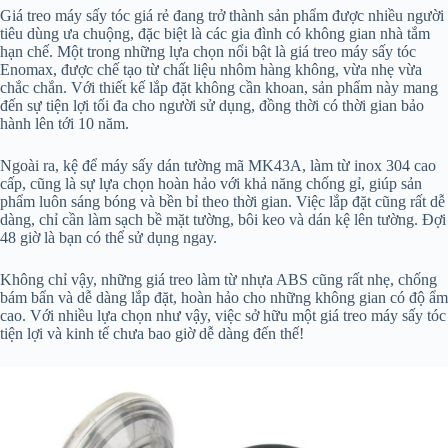
Giá treo máy sấy tóc giá rẻ đang trở thành sản phẩm được nhiều người
tiêu dùng ưa chuộng, đặc biệt là các gia đình có không gian nhà tắm
hạn chế. Một trong những lựa chọn nổi bật là giá treo máy sấy tóc
Enomax, được chế tạo từ chất liệu nhôm hàng không, vừa nhẹ vừa
chắc chắn. Với thiết kế lắp đặt không cần khoan, sản phẩm này mang
đến sự tiện lợi tối đa cho người sử dụng, đồng thời có thời gian bảo
hành lên tới 10 năm.
Ngoài ra, kệ để máy sấy dán tường mã MK43A, làm từ inox 304 cao
cấp, cũng là sự lựa chọn hoàn hảo với khả năng chống gỉ, giúp sản
phẩm luôn sáng bóng và bền bỉ theo thời gian. Việc lắp đặt cũng rất dễ
dàng, chỉ cần làm sạch bề mặt tường, bôi keo và dán kệ lên tường. Đợi
48 giờ là bạn có thể sử dụng ngay.
Không chỉ vậy, những giá treo làm từ nhựa ABS cũng rất nhẹ, chống
bám bẩn và dễ dàng lắp đặt, hoàn hảo cho những không gian có độ ẩm
cao. Với nhiều lựa chọn như vậy, việc sở hữu một giá treo máy sấy tóc
tiện lợi và kinh tế chưa bao giờ dễ dàng đến thế!