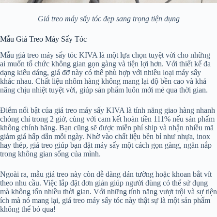
Giá treo máy sấy tóc đẹp sang trọng tiện dụng
Mẫu Giá Treo Máy Sấy Tóc
Mẫu giá treo máy sấy tóc KIVA là một lựa chọn tuyệt vời cho những
ai muốn tổ chức không gian gọn gàng và tiện lợi hơn. Với thiết kế đa
dạng kiểu dáng, giá đỡ này có thể phù hợp với nhiều loại máy sấy
khác nhau. Chất liệu nhôm hàng không mang lại độ bền cao và khả
năng chịu nhiệt tuyệt vời, giúp sản phẩm luôn mới mẻ qua thời gian.
Điểm nổi bật của giá treo máy sấy KIVA là tính năng giao hàng nhanh
chóng chỉ trong 2 giờ, cùng với cam kết hoàn tiền 111% nếu sản phẩm
không chính hãng. Bạn cũng sẽ được miễn phí ship và nhận nhiều mã
giảm giá hấp dẫn mỗi ngày. Nhờ vào chất liệu bền bỉ như nhựa, inox
hay thép, giá treo giúp bạn đặt máy sấy một cách gọn gàng, ngăn nắp
trong không gian sống của mình.
Ngoài ra, mẫu giá treo này còn dễ dàng dán tường hoặc khoan bắt vít
theo nhu cầu. Việc lắp đặt đơn giản giúp người dùng có thể sử dụng
mà không tốn nhiều thời gian. Với những tính năng vượt trội và sự tiện
ích mà nó mang lại, giá treo máy sấy tóc này thật sự là một sản phẩm
không thể bỏ qua!