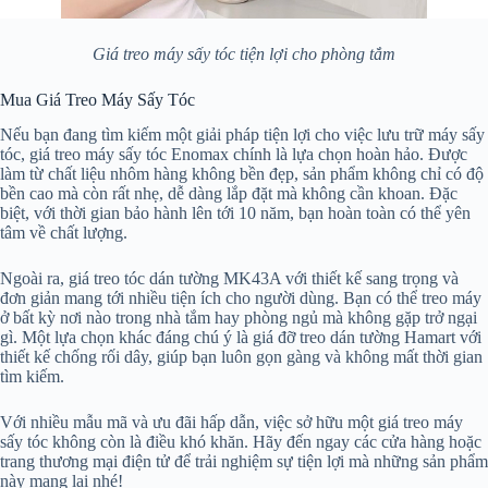
Giá treo máy sấy tóc tiện lợi cho phòng tắm
Mua Giá Treo Máy Sấy Tóc
Nếu bạn đang tìm kiếm một giải pháp tiện lợi cho việc lưu trữ máy sấy
tóc, giá treo máy sấy tóc Enomax chính là lựa chọn hoàn hảo. Được
làm từ chất liệu nhôm hàng không bền đẹp, sản phẩm không chỉ có độ
bền cao mà còn rất nhẹ, dễ dàng lắp đặt mà không cần khoan. Đặc
biệt, với thời gian bảo hành lên tới 10 năm, bạn hoàn toàn có thể yên
tâm về chất lượng.
Ngoài ra, giá treo tóc dán tường MK43A với thiết kế sang trọng và
đơn giản mang tới nhiều tiện ích cho người dùng. Bạn có thể treo máy
ở bất kỳ nơi nào trong nhà tắm hay phòng ngủ mà không gặp trở ngại
gì. Một lựa chọn khác đáng chú ý là giá đỡ treo dán tường Hamart với
thiết kế chống rối dây, giúp bạn luôn gọn gàng và không mất thời gian
tìm kiếm.
Với nhiều mẫu mã và ưu đãi hấp dẫn, việc sở hữu một giá treo máy
sấy tóc không còn là điều khó khăn. Hãy đến ngay các cửa hàng hoặc
trang thương mại điện tử để trải nghiệm sự tiện lợi mà những sản phẩm
này mang lại nhé!