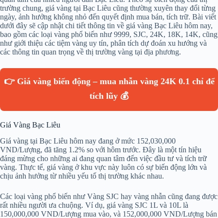
trường chung, giá vàng tại Bạc Liêu cũng thường xuyên thay đổi từng
ngày, ảnh hưởng không nhỏ đến quyết định mua bán, tích trữ. Bài viết
dưới đây sẽ cập nhật chi tiết thông tin về giá vàng Bạc Liêu hôm nay,
bao gồm các loại vàng phổ biến như 9999, SJC, 24K, 18K, 14K, cũng
như giới thiệu các tiệm vàng uy tín, phân tích dự đoán xu hướng và
các thông tin quan trọng về thị trường vàng tại địa phương.
👉 Giá vàng biến động – mua nhẫn vàng 24K 0.1 chỉ để
tích lũy 💰
Giá Vàng Bạc Liêu
Giá vàng tại Bạc Liêu hôm nay đang ở mức 152,030,000
VND/Lượng, đã tăng 1.2% so với hôm trước. Đây là một tín hiệu
đáng mừng cho những ai đang quan tâm đến việc đầu tư và tích trữ
vàng. Thực tế, giá vàng ở khu vực này luôn có sự biến động lớn và
chịu ảnh hưởng từ nhiều yếu tố thị trường khác nhau.
Các loại vàng phổ biến như Vàng SJC hay vàng nhẫn cũng đang được
rất nhiều người ưa chuộng. Ví dụ, giá vàng SJC 1L và 10L là
150,000,000 VND/Lượng mua vào, và 152,000,000 VND/Lượng bán