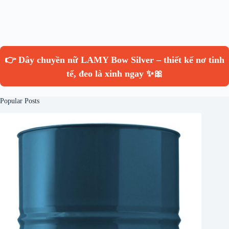
👉 Dây chuyền nữ LAMY Bow Silver – thiết kế nơ tinh
tế, đeo là xinh ngay ✨🎀
Popular Posts