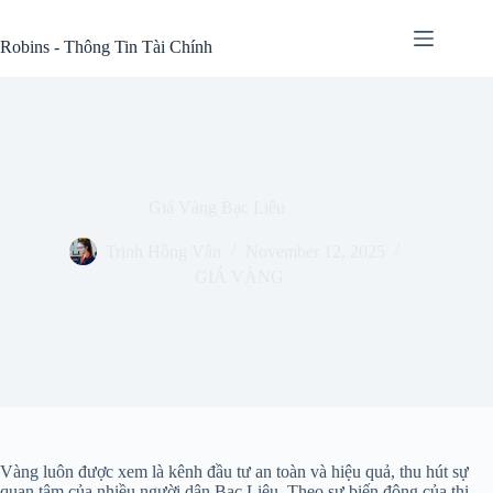
Skip
to
Robins - Thông Tin Tài Chính
content
Giá Vàng Bạc Liêu
Trịnh Hồng Vân
November 12, 2025
GIÁ VÀNG
Vàng luôn được xem là kênh đầu tư an toàn và hiệu quả, thu hút sự
quan tâm của nhiều người dân Bạc Liêu. Theo sự biến động của thị