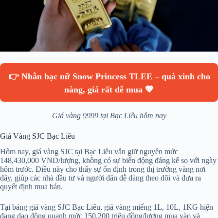
👉 Nhẫn bạc nữ Snow Princess TLEE – quà xinh cho
nàng, giá rất dễ mua 💖
Giá vàng 9999 tại Bạc Liêu hôm nay
Giá Vàng SJC Bạc Liêu
Hôm nay, giá vàng SJC tại Bạc Liêu vẫn giữ nguyên mức
148,430,000 VND/lượng, không có sự biến động đáng kể so với ngày
hôm trước. Điều này cho thấy sự ổn định trong thị trường vàng nơi
đây, giúp các nhà đầu tư và người dân dễ dàng theo dõi và đưa ra
quyết định mua bán.
Tại bảng giá vàng SJC Bạc Liêu, giá vàng miếng 1L, 10L, 1KG hiện
đang dao động quanh mức 150,200 triệu đồng/lượng mua vào và