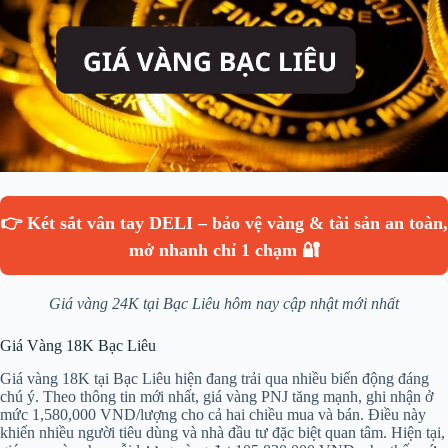
👉 Két sắt vân tay DELI – bảo vệ vàng & tài sản an toàn,
mở nhanh chỉ 1 chạm 🔐
Giá vàng 24K tại Bạc Liêu hôm nay cập nhật mới nhất
Giá Vàng 18K Bạc Liêu
Giá vàng 18K tại Bạc Liêu hiện đang trải qua nhiều biến động đáng
chú ý. Theo thông tin mới nhất, giá vàng PNJ tăng mạnh, ghi nhận ở
mức 1,580,000 VND/lượng cho cả hai chiều mua và bán. Điều này
khiến nhiều người tiêu dùng và nhà đầu tư đặc biệt quan tâm. Hiện tại,