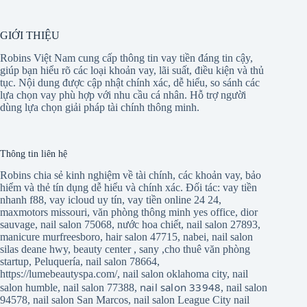
GIỚI THIỆU
Robins Việt Nam cung cấp thông tin vay tiền đáng tin cậy,
giúp bạn hiểu rõ các loại khoản vay, lãi suất, điều kiện và thủ
tục. Nội dung được cập nhật chính xác, dễ hiểu, so sánh các
lựa chọn vay phù hợp với nhu cầu cá nhân. Hỗ trợ người
dùng lựa chọn giải pháp tài chính thông minh.
Thông tin liên hệ
Robins chia sẻ kinh nghiệm về tài chính, các khoản vay, bảo
hiểm và thẻ tín dụng dễ hiểu và chính xác. Đối tác:
vay tiền
nhanh f88
,
vay icloud uy tín
,
vay tiền online 24 24
,
maxmotors missouri
,
văn phòng thông minh yes office
,
dior
sauvage
,
nail salon 75068
,
nước hoa chiết
,
nail salon 27893
,
manicure murfreesboro
,
hair salon 47715
,
nabei
,
nail salon
silas deane hwy
,
beauty center
,
sany
,
cho thuê văn phòng
startup
,
Peluquería
,
nail salon 78664
,
https://lumebeautyspa.com/
,
nail salon oklahoma city
,
nail
nail salon 33948
salon humble
,
nail salon 77388
,
,
nail salon
94578
,
nail salon San Marcos
,
nail salon League City
nail