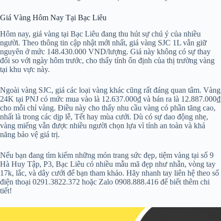
Giá Vàng Hôm Nay Tại Bạc Liêu
Hôm nay, giá vàng tại Bạc Liêu đang thu hút sự chú ý của nhiều
người. Theo thông tin cập nhật mới nhất, giá vàng SJC 1L vẫn giữ
nguyên ở mức 148.430.000 VND/lượng. Giá này không có sự thay
đổi so với ngày hôm trước, cho thấy tính ổn định của thị trường vàng
tại khu vực này.
Ngoài vàng SJC, giá các loại vàng khác cũng rất đáng quan tâm. Vàng
24K tại PNJ có mức mua vào là 12.637.000₫ và bán ra là 12.887.000₫
cho mỗi chỉ vàng. Điều này cho thấy nhu cầu vàng có phần tăng cao,
nhất là trong các dịp lễ, Tết hay mùa cưới. Dù có sự dao động nhẹ,
vàng miếng vẫn được nhiều người chọn lựa vì tính an toàn và khả
năng bảo vệ giá trị.
Nếu bạn đang tìm kiếm những món trang sức đẹp, tiệm vàng tại số 9
Hà Huy Tập, P3, Bạc Liêu có nhiều mẫu mã đẹp như nhẫn, vòng tay
17k, lắc, và dây cưới để bạn tham khảo. Hãy nhanh tay liên hệ theo số
điện thoại 0291.3822.372 hoặc Zalo 0908.888.416 để biết thêm chi
tiết!