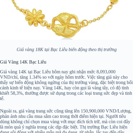
Giá vàng 18K tại Bạc Liêu biến động theo thị trường
Giá Vàng 14K Bạc Liêu
Giá vàng 14K tại Bạc Liêu hôm nay ghi nhận mức 8,093,000
VND/chỉ, tăng 1.34% so với ngày hôm trước. Việc tăng giá này cho
thấy sự biến động không ngừng của thị trường vàng, đặc biệt trong bối
cảnh kinh tế hiện nay. Vàng 14K, hay còn gọi là vàng tây, có độ tinh
khiết 58,3%, thường được sử dụng trong các loại trang sức đẹp và tinh
tế.
Ngoài ra, giá vàng trang sức cũng tăng lên 150,900,000 VND/Lượng,
phản ánh nhu cầu mua sắm cao trong thời điểm hiện tại. Người tiêu
dùng không chỉ chọn mua vàng với mục đích tích trữ, mà còn coi đây
là món quà ý nghĩa trong các dịp đặc biệt. Thị trường Bạc Liêu hiện
đang sôi động với nhiều mẫu mã đa dạng, từ nhẫn, lắc tay đến dây