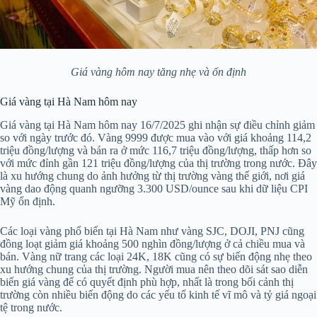
Giá vàng hôm nay tăng nhẹ và ổn định
Giá vàng tại Hà Nam hôm nay
Giá vàng tại Hà Nam hôm nay 16/7/2025 ghi nhận sự điều chỉnh giảm
so với ngày trước đó. Vàng 9999 được mua vào với giá khoảng 114,2
triệu đồng/lượng và bán ra ở mức 116,7 triệu đồng/lượng, thấp hơn so
với mức đỉnh gần 121 triệu đồng/lượng của thị trường trong nước. Đây
là xu hướng chung do ảnh hưởng từ thị trường vàng thế giới, nơi giá
vàng dao động quanh ngưỡng 3.300 USD/ounce sau khi dữ liệu CPI
Mỹ ổn định.
Các loại vàng phổ biến tại Hà Nam như vàng SJC, DOJI, PNJ cũng
đồng loạt giảm giá khoảng 500 nghìn đồng/lượng ở cả chiều mua và
bán. Vàng nữ trang các loại 24K, 18K cũng có sự biến động nhẹ theo
xu hướng chung của thị trường. Người mua nên theo dõi sát sao diễn
biến giá vàng để có quyết định phù hợp, nhất là trong bối cảnh thị
trường còn nhiều biến động do các yếu tố kinh tế vĩ mô và tỷ giá ngoại
tệ trong nước.