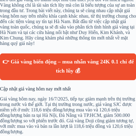
Vàng không chỉ là tài sản tích lũy mà còn là biểu tượng của sự an toàn
trong đầu tư. Trong bài viết này, chúng ta sẽ cùng nhau cập nhật giá
vàng hôm nay trên nhiều khía cạnh khác nhau, từ thị trường chung cho
đến các tiệm vàng uy tín tại Hà Nam. Bắt đầu từ việc cập nhật giá
vàng toàn quốc, chúng ta sẽ đi sâu vào phân tích tình hình giá vàng tại
Hà Nam và tại các cửa hàng nổi bật như Duy Hiển, Kim Khánh, và
Kim Chung. Hãy cùng khám phá những thông tin mới nhất về mặt
hàng quý giá này!
👉 Giá vàng biến động – mua nhẫn vàng 24K 0.1 chỉ để
tích lũy 💰
Cập nhật giá vàng hôm nay mới nhất
Giá vàng hôm nay, ngày 16/7/2025, tiếp tục giảm mạnh trên thị trường
trong nước và thế giới. Tại thị trường trong nước, giá vàng SJC được
niêm yết ở mức 118,6 triệu đồng/lượng mua vào và 120,6 triệu
đồng/lượng bán ra tại Hà Nội, Đà Nẵng và TP.HCM, giảm 500.000
đồng/lượng so với phiên trước đó. Giá vàng Doji cũng giảm tương tự,
với mức mua vào và bán ra lần lượt là 118,6 triệu đồng và 120,6 triệu
đồng/lượng.