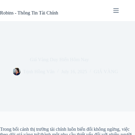
Skip
to
Robins - Thông Tin Tài Chính
content
Giá Vàng Duy Hiển Hôm Nay
Trịnh Hồng Vân
July 16, 2025
GIÁ VÀNG
Trong bối cảnh thị trường tài chính luôn biến đổi không ngừng, việc
theo dõi giá vàng trở thành một nhu cầu thiết yếu đối với nhiều người.