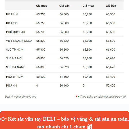
👉 Két sắt vân tay DELI – bảo vệ vàng & tài sản an toàn,
mở nhanh chỉ 1 chạm 🔐