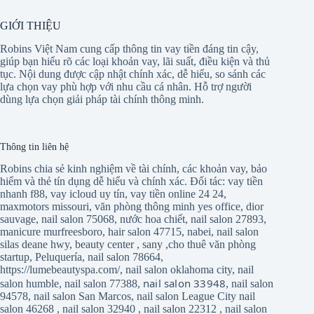
GIỚI THIỆU
Robins Việt Nam cung cấp thông tin vay tiền đáng tin cậy,
giúp bạn hiểu rõ các loại khoản vay, lãi suất, điều kiện và thủ
tục. Nội dung được cập nhật chính xác, dễ hiểu, so sánh các
lựa chọn vay phù hợp với nhu cầu cá nhân. Hỗ trợ người
dùng lựa chọn giải pháp tài chính thông minh.
Thông tin liên hệ
Robins chia sẻ kinh nghiệm về tài chính, các khoản vay, bảo
hiểm và thẻ tín dụng dễ hiểu và chính xác. Đối tác:
vay tiền
nhanh f88
,
vay icloud uy tín
,
vay tiền online 24 24
,
maxmotors missouri
,
văn phòng thông minh yes office
,
dior
sauvage
,
nail salon 75068
,
nước hoa chiết
,
nail salon 27893
,
manicure murfreesboro
,
hair salon 47715
,
nabei
,
nail salon
silas deane hwy
,
beauty center
,
sany
,
cho thuê văn phòng
startup
,
Peluquería
,
nail salon 78664
,
https://lumebeautyspa.com/
,
nail salon oklahoma city
,
nail
nail salon 33948
salon humble
,
nail salon 77388
,
,
nail salon
94578
,
nail salon San Marcos
,
nail salon League City
nail
salon 46268
,
nail salon 32940
,
nail salon 22312
,
nail salon