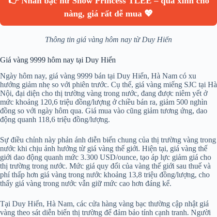
👉 Nhẫn bạc nữ Snow Princess TLEE – quà xinh cho
nàng, giá rất dễ mua 💖
Thông tin giá vàng hôm nay từ Duy Hiển
Giá vàng 9999 hôm nay tại Duy Hiển
Ngày hôm nay, giá vàng 9999 bán tại Duy Hiển, Hà Nam có xu
hướng giảm nhẹ so với phiên trước. Cụ thể, giá vàng miếng SJC tại Hà
Nội, đại diện cho thị trường vàng trong nước, đang được niêm yết ở
mức khoảng 120,6 triệu đồng/lượng ở chiều bán ra, giảm 500 nghìn
đồng so với ngày hôm qua. Giá mua vào cũng giảm tương ứng, dao
động quanh 118,6 triệu đồng/lượng.
Sự điều chỉnh này phản ánh diễn biến chung của thị trường vàng trong
nước khi chịu ảnh hưởng từ giá vàng thế giới. Hiện tại, giá vàng thế
giới dao động quanh mức 3.300 USD/ounce, tạo áp lực giảm giá cho
thị trường trong nước. Mức giá quy đổi của vàng thế giới sau thuế và
phí thấp hơn giá vàng trong nước khoảng 13,8 triệu đồng/lượng, cho
thấy giá vàng trong nước vẫn giữ mức cao hơn đáng kể.
Tại Duy Hiển, Hà Nam, các cửa hàng vàng bạc thường cập nhật giá
vàng theo sát diễn biến thị trường để đảm bảo tính cạnh tranh. Người