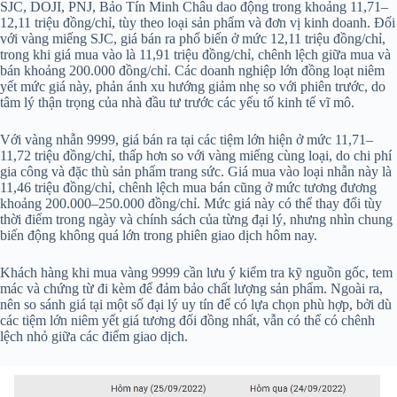
SJC, DOJI, PNJ, Bảo Tín Minh Châu dao động trong khoảng 11,71–
12,11 triệu đồng/chỉ, tùy theo loại sản phẩm và đơn vị kinh doanh. Đối
với vàng miếng SJC, giá bán ra phổ biến ở mức 12,11 triệu đồng/chỉ,
trong khi giá mua vào là 11,91 triệu đồng/chỉ, chênh lệch giữa mua và
bán khoảng 200.000 đồng/chỉ. Các doanh nghiệp lớn đồng loạt niêm
yết mức giá này, phản ánh xu hướng giảm nhẹ so với phiên trước, do
tâm lý thận trọng của nhà đầu tư trước các yếu tố kinh tế vĩ mô.
Với vàng nhẫn 9999, giá bán ra tại các tiệm lớn hiện ở mức 11,71–
11,72 triệu đồng/chỉ, thấp hơn so với vàng miếng cùng loại, do chi phí
gia công và đặc thù sản phẩm trang sức. Giá mua vào loại nhẫn này là
11,46 triệu đồng/chỉ, chênh lệch mua bán cũng ở mức tương đương
khoảng 200.000–250.000 đồng/chỉ. Mức giá này có thể thay đổi tùy
thời điểm trong ngày và chính sách của từng đại lý, nhưng nhìn chung
biến động không quá lớn trong phiên giao dịch hôm nay.
Khách hàng khi mua vàng 9999 cần lưu ý kiểm tra kỹ nguồn gốc, tem
mác và chứng từ đi kèm để đảm bảo chất lượng sản phẩm. Ngoài ra,
nên so sánh giá tại một số đại lý uy tín để có lựa chọn phù hợp, bởi dù
các tiệm lớn niêm yết giá tương đối đồng nhất, vẫn có thể có chênh
lệch nhỏ giữa các điểm giao dịch.