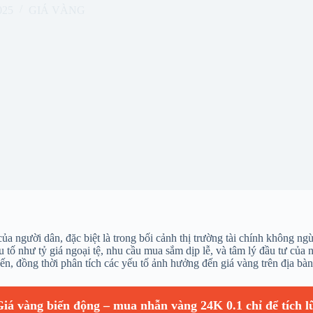
025
GIÁ VÀNG
 của người dân, đặc biệt là trong bối cảnh thị trường tài chính không
tố như tỷ giá ngoại tệ, nhu cầu mua sắm dịp lễ, và tâm lý đầu tư của n
ồng thời phân tích các yếu tố ảnh hưởng đến giá vàng trên địa bàn. H
iá vàng biến động – mua nhẫn vàng 24K 0.1 chỉ để tích l