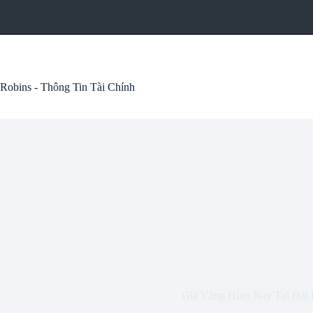
Skip
to
content
Robins - Thông Tin Tài Chính
Giá Vàng Hôm Nay Tại Hải