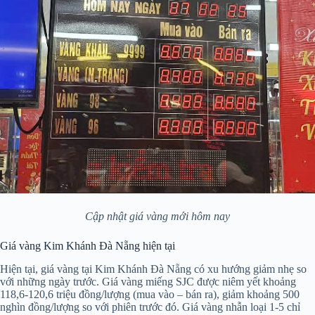
Cập nhật giá vàng mới hôm nay
Giá vàng Kim Khánh Đà Nẵng hiện tại
Hiện tại, giá vàng tại Kim Khánh Đà Nẵng có xu hướng giảm nhẹ so
với những ngày trước. Giá vàng miếng SJC được niêm yết khoảng
118,6-120,6 triệu đồng/lượng (mua vào – bán ra), giảm khoảng 500
nghìn đồng/lượng so với phiên trước đó. Giá vàng nhẫn loại 1-5 chỉ