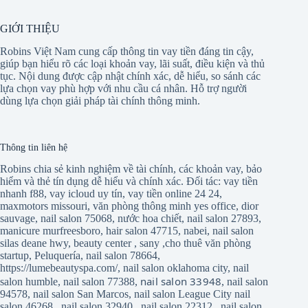
GIỚI THIỆU
Robins Việt Nam cung cấp thông tin vay tiền đáng tin cậy,
giúp bạn hiểu rõ các loại khoản vay, lãi suất, điều kiện và thủ
tục. Nội dung được cập nhật chính xác, dễ hiểu, so sánh các
lựa chọn vay phù hợp với nhu cầu cá nhân. Hỗ trợ người
dùng lựa chọn giải pháp tài chính thông minh.
Thông tin liên hệ
Robins chia sẻ kinh nghiệm về tài chính, các khoản vay, bảo
hiểm và thẻ tín dụng dễ hiểu và chính xác. Đối tác:
vay tiền
nhanh f88
,
vay icloud uy tín
,
vay tiền online 24 24
,
maxmotors missouri
,
văn phòng thông minh yes office
,
dior
sauvage
,
nail salon 75068
,
nước hoa chiết
,
nail salon 27893
,
manicure murfreesboro
,
hair salon 47715
,
nabei
,
nail salon
silas deane hwy
,
beauty center
,
sany
,
cho thuê văn phòng
startup
,
Peluquería
,
nail salon 78664
,
https://lumebeautyspa.com/
,
nail salon oklahoma city
,
nail
nail salon 33948
salon humble
,
nail salon 77388
,
,
nail salon
94578
,
nail salon San Marcos
,
nail salon League City
nail
salon 46268
,
nail salon 32940
,
nail salon 22312
,
nail salon