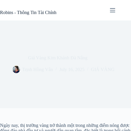
Skip
to
Robins - Thông Tin Tài Chính
content
Giá Vàng Kim Khánh Đà Nẵng
Trịnh Hồng Vân
July 16, 2025
GIÁ VÀNG
Ngày nay, thị trường vàng trở thành một trong những điểm nóng được
đông đảo nhà đầu tư và người dân quan tâm, đặc biệt là trong bối cảnh