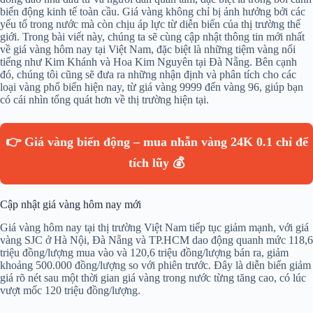
biến động kinh tế toàn cầu. Giá vàng không chỉ bị ảnh hưởng bởi các
yếu tố trong nước mà còn chịu áp lực từ diễn biến của thị trường thế
giới. Trong bài viết này, chúng ta sẽ cùng cập nhật thông tin mới nhất
về giá vàng hôm nay tại Việt Nam, đặc biệt là những tiệm vàng nổi
tiếng như Kim Khánh và Hoa Kim Nguyên tại Đà Nẵng. Bên cạnh
đó, chúng tôi cũng sẽ đưa ra những nhận định và phân tích cho các
loại vàng phổ biến hiện nay, từ giá vàng 9999 đến vàng 96, giúp bạn
có cái nhìn tổng quát hơn về thị trường hiện tại.
👉 Giá vàng biến động – mua nhẫn vàng 24K 0.1 chỉ để
tích lũy 💰
Cập nhật giá vàng hôm nay mới
Giá vàng hôm nay tại thị trường Việt Nam tiếp tục giảm mạnh, với giá
vàng SJC ở Hà Nội, Đà Nẵng và TP.HCM dao động quanh mức 118,6
triệu đồng/lượng mua vào và 120,6 triệu đồng/lượng bán ra, giảm
khoảng 500.000 đồng/lượng so với phiên trước. Đây là diễn biến giảm
giá rõ nét sau một thời gian giá vàng trong nước từng tăng cao, có lúc
vượt mốc 120 triệu đồng/lượng.