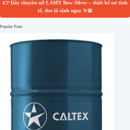
👉 Dây chuyền nữ LAMY Bow Silver – thiết kế nơ tinh
tế, đeo là xinh ngay ✨🎀
Popular Posts