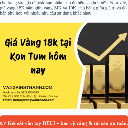
cho trang sức giá rẻ hoặc sản phẩm cần độ bền cao hơn nữa. Như vậy,
giá vàng 18K nằm giữa vàng 24K và 10K, cân bằng giữa giá trị và độ
bền phù hợp với nhiều nhu cầu sử dụng khác nhau.
👉 Két sắt vân tay DELI – bảo vệ vàng & tài sản an toàn,