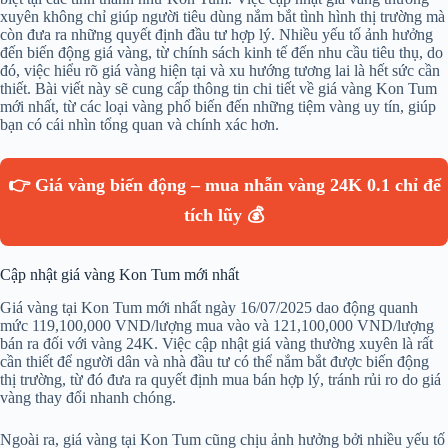
xuyên không chỉ giúp người tiêu dùng nắm bắt tình hình thị trường mà
còn đưa ra những quyết định đầu tư hợp lý. Nhiều yếu tố ảnh hưởng
đến biến động giá vàng, từ chính sách kinh tế đến nhu cầu tiêu thụ, do
đó, việc hiểu rõ giá vàng hiện tại và xu hướng tương lai là hết sức cần
thiết. Bài viết này sẽ cung cấp thông tin chi tiết về giá vàng Kon Tum
mới nhất, từ các loại vàng phổ biến đến những tiệm vàng uy tín, giúp
bạn có cái nhìn tổng quan và chính xác hơn.
👉 Giá vàng biến động – mua nhẫn vàng 24K 0.1 chỉ để
tích lũy 💰
Cập nhật giá vàng Kon Tum mới nhất
Giá vàng tại Kon Tum mới nhất ngày 16/07/2025 dao động quanh
mức 119,100,000 VND/lượng mua vào và 121,100,000 VND/lượng
bán ra đối với vàng 24K. Việc cập nhật giá vàng thường xuyên là rất
cần thiết để người dân và nhà đầu tư có thể nắm bắt được biến động
thị trường, từ đó đưa ra quyết định mua bán hợp lý, tránh rủi ro do giá
vàng thay đổi nhanh chóng.
Ngoài ra, giá vàng tại Kon Tum cũng chịu ảnh hưởng bởi nhiều yếu tố