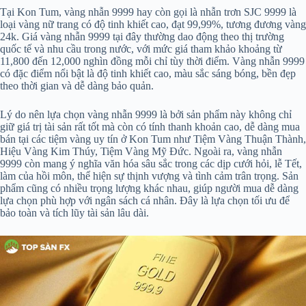
Tại Kon Tum, vàng nhẫn 9999 hay còn gọi là nhẫn trơn SJC 9999 là
loại vàng nữ trang có độ tinh khiết cao, đạt 99,99%, tương đương vàng
24k. Giá vàng nhẫn 9999 tại đây thường dao động theo thị trường
quốc tế và nhu cầu trong nước, với mức giá tham khảo khoảng từ
11,800 đến 12,000 nghìn đồng mỗi chỉ tùy thời điểm. Vàng nhẫn 9999
có đặc điểm nổi bật là độ tinh khiết cao, màu sắc sáng bóng, bền đẹp
theo thời gian và dễ dàng bảo quản.
Lý do nên lựa chọn vàng nhẫn 9999 là bởi sản phẩm này không chỉ
giữ giá trị tài sản rất tốt mà còn có tính thanh khoản cao, dễ dàng mua
bán tại các tiệm vàng uy tín ở Kon Tum như Tiệm Vàng Thuận Thành,
Hiệu Vàng Kim Thúy, Tiệm Vàng Mỹ Đức. Ngoài ra, vàng nhẫn
9999 còn mang ý nghĩa văn hóa sâu sắc trong các dịp cưới hỏi, lễ Tết,
làm của hồi môn, thể hiện sự thịnh vượng và tình cảm trân trọng. Sản
phẩm cũng có nhiều trọng lượng khác nhau, giúp người mua dễ dàng
lựa chọn phù hợp với ngân sách cá nhân. Đây là lựa chọn tối ưu để
bảo toàn và tích lũy tài sản lâu dài.