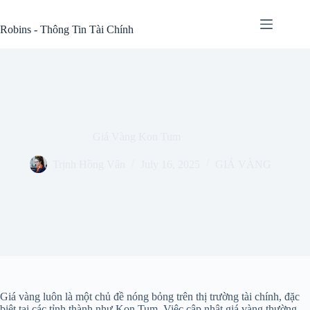
Skip
to
Robins - Thông Tin Tài Chính
content
Giá Vàng Kon Tum
Trịnh Hồng Vân
July 16, 2025
GIÁ VÀNG
Giá vàng luôn là một chủ đề nóng bỏng trên thị trường tài chính, đặc
biệt tại các tỉnh thành như Kon Tum. Việc cập nhật giá vàng thường