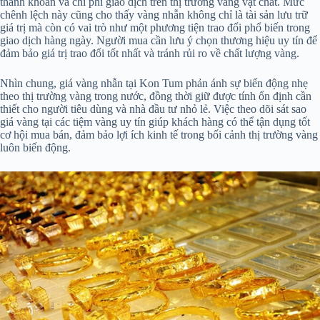
thanh khoản và chi phí giao dịch trên thị trường vàng vật chất. Mức
chênh lệch này cũng cho thấy vàng nhẫn không chỉ là tài sản lưu trữ
giá trị mà còn có vai trò như một phương tiện trao đổi phổ biến trong
giao dịch hàng ngày. Người mua cần lưu ý chọn thương hiệu uy tín để
đảm bảo giá trị trao đổi tốt nhất và tránh rủi ro về chất lượng vàng.
Nhìn chung, giá vàng nhẫn tại Kon Tum phản ánh sự biến động nhẹ
theo thị trường vàng trong nước, đồng thời giữ được tính ổn định cần
thiết cho người tiêu dùng và nhà đầu tư nhỏ lẻ. Việc theo dõi sát sao
giá vàng tại các tiệm vàng uy tín giúp khách hàng có thể tận dụng tốt
cơ hội mua bán, đảm bảo lợi ích kinh tế trong bối cảnh thị trường vàng
luôn biến động.