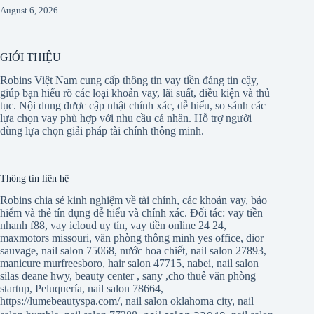
August 6, 2026
GIỚI THIỆU
Robins Việt Nam cung cấp thông tin vay tiền đáng tin cậy,
giúp bạn hiểu rõ các loại khoản vay, lãi suất, điều kiện và thủ
tục. Nội dung được cập nhật chính xác, dễ hiểu, so sánh các
lựa chọn vay phù hợp với nhu cầu cá nhân. Hỗ trợ người
dùng lựa chọn giải pháp tài chính thông minh.
Thông tin liên hệ
Robins chia sẻ kinh nghiệm về tài chính, các khoản vay, bảo
hiểm và thẻ tín dụng dễ hiểu và chính xác. Đối tác:
vay tiền
nhanh f88
,
vay icloud uy tín
,
vay tiền online 24 24
,
maxmotors missouri
,
văn phòng thông minh yes office
,
dior
sauvage
,
nail salon 75068
,
nước hoa chiết
,
nail salon 27893
,
manicure murfreesboro
,
hair salon 47715
,
nabei
,
nail salon
silas deane hwy
,
beauty center
,
sany
,
cho thuê văn phòng
startup
,
Peluquería
,
nail salon 78664
,
https://lumebeautyspa.com/
,
nail salon oklahoma city
,
nail