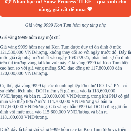
👉 Nhẫn bạc nữ Snow Princess TLEE – quà xinh cho
nàng, giá rất dễ mua 💖
Giá vàng 9999 Kon Tum hôm nay tăng nhẹ
Giá vàng 9999 hôm nay một chỉ
Giá vàng 9999 hôm nay tại Kon Tum được duy trì ổn định ở mức
121,530,000 VND/lượng, không thay đổi so với ngày trước đó. Đây là
mức giá cập nhật mới nhất vào ngày 16/07/2025, phản ánh sự ổn định
trên thị trường vàng tại khu vực này. Giá vàng 9999 tại Kon Tum hiện
cao hơn so với giá vàng miếng SJC, dao động từ 117,800,000 đến
120,000,000 VND/lượng.
Cụ thể, giá vàng 9999 tại các doanh nghiệp lớn như DOJI và PNJ có
sự chênh lệch nhẹ. DOJI niêm yết giá mua vào là 118,600,000
VND/lượng và bán ra 120,600,000 VND/lượng, trong khi PNJ có giá
mua vào thấp hơn ở mức 114,700,000 VND/lượng và bán ra
117,600,000 VND/lượng. Giá vàng nhẫn 9999 tại DOJI cũng giữ ổn
định với mức mua vào 115,600,000 VND/lượng và bán ra
118,100,000 VND/lượng.
Dưới đây là bảng giá vàng 9999 hôm nay tại Kon Tum (đơn vị: triệu