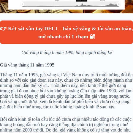
👉 Két sắt vân tay DELI – bảo vệ vàng & tài sản an toàn,
mở nhanh chỉ 1 chạm 🔐
Giá vàng tháng 6 năm 1995 tăng mạnh đáng kể
Giá vàng tháng 11 năm 1995
Tháng 11 năm 1995, giá vàng tại Việt Nam duy trì ở mức tương đối ổn
định so với các giai đoạn sau này, chưa có những biến động mạnh như
những năm đầu thế kỷ 21. Thời điểm này, nền kinh tế thế giới đang
trong giai đoạn phục hồi sau khủng hoảng đầu thập niên 1990, với lạm
phát và biến động tỷ giá chưa gây áp lực lớn lên giá vàng trong nước.
Giá vàng chưa được xem là kênh đầu tư phổ biến và chưa có sự tăng
giá đột biến như trong các cuộc khủng hoảng kinh tế sau này.
Bối cảnh kinh tế toàn cầu lúc đó chưa chịu nhiều tác động từ các cuộc
khủng hoảng dầu mỏ hay căng thẳng địa chính trị nghiêm trọng như
những năm 2000 trở đi. Do đó, giá vàng không có sự tăng vọt do nhu