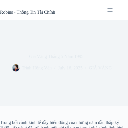
Skip
to
Robins - Thông Tin Tài Chính
content
Giá Vàng Tháng 5 Năm 1995
Trịnh Hồng Vân
July 16, 2025
GIÁ VÀNG
Trong bối cảnh kinh tế đầy biến động của những năm đầu thập kỷ
1990, giá vàng đã trở thành một chỉ số quan trọng phản ánh tình hình