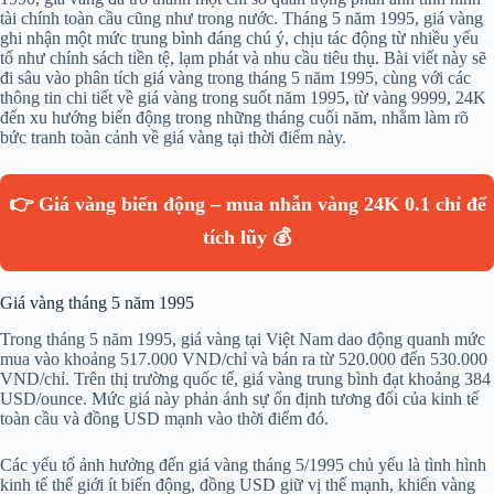
tài chính toàn cầu cũng như trong nước. Tháng 5 năm 1995, giá vàng
ghi nhận một mức trung bình đáng chú ý, chịu tác động từ nhiều yếu
tố như chính sách tiền tệ, lạm phát và nhu cầu tiêu thụ. Bài viết này sẽ
đi sâu vào phân tích giá vàng trong tháng 5 năm 1995, cùng với các
thông tin chi tiết về giá vàng trong suốt năm 1995, từ vàng 9999, 24K
đến xu hướng biến động trong những tháng cuối năm, nhằm làm rõ
bức tranh toàn cảnh về giá vàng tại thời điểm này.
👉 Giá vàng biến động – mua nhẫn vàng 24K 0.1 chỉ để
tích lũy 💰
Giá vàng tháng 5 năm 1995
Trong tháng 5 năm 1995, giá vàng tại Việt Nam dao động quanh mức
mua vào khoảng 517.000 VND/chỉ và bán ra từ 520.000 đến 530.000
VND/chỉ. Trên thị trường quốc tế, giá vàng trung bình đạt khoảng 384
USD/ounce. Mức giá này phản ánh sự ổn định tương đối của kinh tế
toàn cầu và đồng USD mạnh vào thời điểm đó.
Các yếu tố ảnh hưởng đến giá vàng tháng 5/1995 chủ yếu là tình hình
kinh tế thế giới ít biến động, đồng USD giữ vị thế mạnh, khiến vàng