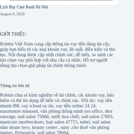
Lịch Bay Cam Ranh Hà Nội
August 8, 2026
GIỚI THIỆU
Robins Việt Nam cung cấp thông tin vay tiền đáng tin cậy,
giúp bạn hiểu rõ các loại khoản vay, lãi suất, điều kiện và thủ
tục. Nội dung được cập nhật chính xác, dễ hiểu, so sánh các
lựa chọn vay phù hợp với nhu cầu cá nhân. Hỗ trợ người
dùng lựa chọn giải pháp tài chính thông minh.
Thông tin liên hệ
Robins chia sẻ kinh nghiệm về tài chính, các khoản vay, bảo
hiểm và thẻ tín dụng dễ hiểu và chính xác. Đối tác:
vay tiền
nhanh f88
,
vay icloud uy tín
,
vay tiền online 24 24
,
maxmotors missouri
,
văn phòng thông minh yes office
,
dior
sauvage
,
nail salon 75068
,
nước hoa chiết
,
nail salon 27893
,
manicure murfreesboro
,
hair salon 47715
,
nabei
,
nail salon
silas deane hwy
,
beauty center
,
sany
,
cho thuê văn phòng
startup
,
Peluquería
,
nail salon 78664
,