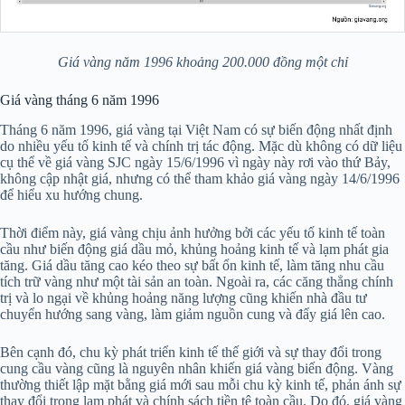
Giá vàng năm 1996 khoảng 200.000 đồng một chỉ
Giá vàng tháng 6 năm 1996
Tháng 6 năm 1996, giá vàng tại Việt Nam có sự biến động nhất định
do nhiều yếu tố kinh tế và chính trị tác động. Mặc dù không có dữ liệu
cụ thể về giá vàng SJC ngày 15/6/1996 vì ngày này rơi vào thứ Bảy,
không cập nhật giá, nhưng có thể tham khảo giá vàng ngày 14/6/1996
để hiểu xu hướng chung.
Thời điểm này, giá vàng chịu ảnh hưởng bởi các yếu tố kinh tế toàn
cầu như biến động giá dầu mỏ, khủng hoảng kinh tế và lạm phát gia
tăng. Giá dầu tăng cao kéo theo sự bất ổn kinh tế, làm tăng nhu cầu
tích trữ vàng như một tài sản an toàn. Ngoài ra, các căng thẳng chính
trị và lo ngại về khủng hoảng năng lượng cũng khiến nhà đầu tư
chuyển hướng sang vàng, làm giảm nguồn cung và đẩy giá lên cao.
Bên cạnh đó, chu kỳ phát triển kinh tế thế giới và sự thay đổi trong
cung cầu vàng cũng là nguyên nhân khiến giá vàng biến động. Vàng
thường thiết lập mặt bằng giá mới sau mỗi chu kỳ kinh tế, phản ánh sự
thay đổi trong lạm phát và chính sách tiền tệ toàn cầu. Do đó, giá vàng