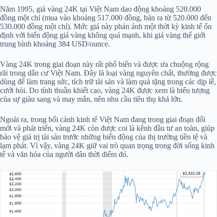
Năm 1995, giá vàng 24K tại Việt Nam dao động khoảng 520.000
đồng một chỉ (mua vào khoảng 517.000 đồng, bán ra từ 520.000 đến
530.000 đồng một chỉ). Mức giá này phản ánh một thời kỳ kinh tế ổn
định với biến động giá vàng không quá mạnh, khi giá vàng thế giới
trung bình khoảng 384 USD/ounce.
Vàng 24K trong giai đoạn này rất phổ biến và được ưa chuộng rộng
rãi trong dân cư Việt Nam. Đây là loại vàng nguyên chất, thường được
dùng để làm trang sức, tích trữ tài sản và làm quà tặng trong các dịp lễ,
cưới hỏi. Do tính thuần khiết cao, vàng 24K được xem là biểu tượng
của sự giàu sang và may mắn, nên nhu cầu tiêu thụ khá lớn.
Ngoài ra, trong bối cảnh kinh tế Việt Nam đang trong giai đoạn đổi
mới và phát triển, vàng 24K còn được coi là kênh đầu tư an toàn, giúp
bảo vệ giá trị tài sản trước những biến động của thị trường tiền tệ và
lạm phát. Vì vậy, vàng 24K giữ vai trò quan trọng trong đời sống kinh
tế và văn hóa của người dân thời điểm đó.