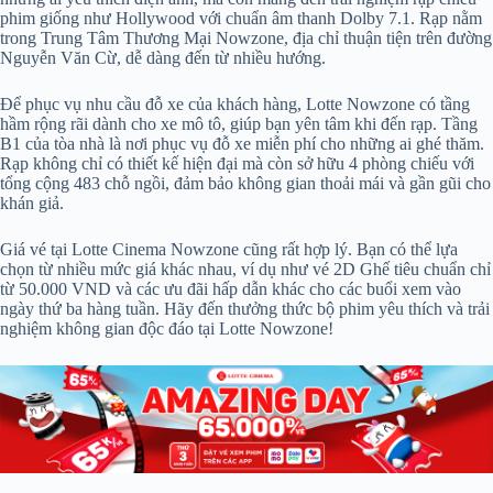
phim giống như Hollywood với chuẩn âm thanh Dolby 7.1. Rạp nằm
trong Trung Tâm Thương Mại Nowzone, địa chỉ thuận tiện trên đường
Nguyễn Văn Cừ, dễ dàng đến từ nhiều hướng.
Để phục vụ nhu cầu đỗ xe của khách hàng, Lotte Nowzone có tầng
hầm rộng rãi dành cho xe mô tô, giúp bạn yên tâm khi đến rạp. Tầng
B1 của tòa nhà là nơi phục vụ đỗ xe miễn phí cho những ai ghé thăm.
Rạp không chỉ có thiết kế hiện đại mà còn sở hữu 4 phòng chiếu với
tổng cộng 483 chỗ ngồi, đảm bảo không gian thoải mái và gần gũi cho
khán giả.
Giá vé tại Lotte Cinema Nowzone cũng rất hợp lý. Bạn có thể lựa
chọn từ nhiều mức giá khác nhau, ví dụ như vé 2D Ghế tiêu chuẩn chỉ
từ 50.000 VND và các ưu đãi hấp dẫn khác cho các buổi xem vào
ngày thứ ba hàng tuần. Hãy đến thưởng thức bộ phim yêu thích và trải
nghiệm không gian độc đáo tại Lotte Nowzone!