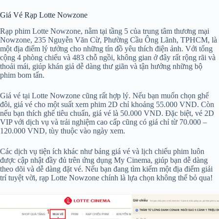
Giá Vé Rạp Lotte Nowzone
Rạp phim Lotte Nowzone, nằm tại tầng 5 của trung tâm thương mại
Nowzone, 235 Nguyễn Văn Cừ, Phường Cầu Ông Lãnh, TPHCM, là
một địa điểm lý tưởng cho những tín đồ yêu thích điện ảnh. Với tổng
cộng 4 phòng chiếu và 483 chỗ ngồi, không gian ở đây rất rộng rãi và
thoải mái, giúp khán giả dễ dàng thư giãn và tận hưởng những bộ
phim bom tấn.
Giá vé tại Lotte Nowzone cũng rất hợp lý. Nếu bạn muốn chọn ghế
đôi, giá vé cho một suất xem phim 2D chỉ khoảng 55.000 VND. Còn
nếu bạn thích ghế tiêu chuẩn, giá vé là 50.000 VND. Đặc biệt, vé 2D
VIP với dịch vụ và trải nghiệm cao cấp cũng có giá chỉ từ 70.000 –
120.000 VND, tùy thuộc vào ngày xem.
Các dịch vụ tiện ích khác như bảng giá vé và lịch chiếu phim luôn
được cập nhật đầy đủ trên ứng dụng My Cinema, giúp bạn dễ dàng
theo dõi và dễ dàng đặt vé. Nếu bạn đang tìm kiếm một địa điểm giải
trí tuyệt vời, rạp Lotte Nowzone chính là lựa chọn không thể bỏ qua!