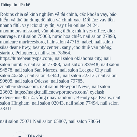
Thông tin liên hệ
Robins chia sẻ kinh nghiệm về tài chính, các khoản vay, bảo
hiểm và thẻ tín dụng dễ hiểu và chính xác. Đối tác:
vay tiền
nhanh f88
,
vay icloud uy tín
,
vay tiền online 24 24
,
maxmotors missouri
,
văn phòng thông minh yes office
,
dior
sauvage
,
nail salon 75068
,
nước hoa chiết
,
nail salon 27893
,
manicure murfreesboro
,
hair salon 47715
,
nabei
,
nail salon
silas deane hwy
,
beauty center
,
sany
,
cho thuê văn phòng
startup
,
Peluquería
,
nail salon 78664
,
https://lumebeautyspa.com/
,
nail salon oklahoma city
,
nail
nail salon 33948
salon humble
,
nail salon 77388
,
,
nail salon
94578
,
nail salon San Marcos
,
nail salon League City
nail
salon 46268
,
nail salon 32940
,
nail salon 22312
,
nail salon
90605
,
nail salon Odessa
,
nail salon 79765
,
znailbarodessa.com
,
nail salon Newport News
,
nail salon
23602
,
https://magicnailllcnewportnews.com/
,
eyelash
extensions 06514
,
vòng quay random
,
Beauty spa Evans
,
nail
salon Hingham
,
nail salon 02043
,
nail salon 77494
,
nail salon
33311
nail salon 75071
Nail salon 65807
,
nail salon 78664
Địa chỉ: