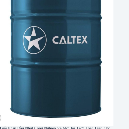
Giải Pháp Dầu Nhớt Công Nghiệp Và Mỡ Bôi Trơn Toàn Diện Cho