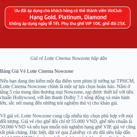
Giá vé Lotte Cinema Nowzone hấp dẫn
Bảng Giá Vé Lotte Cinema Nowzone
Nếu bạn đang tìm kiếm một địa điểm xem phim lý tưởng tại TPHCM,
Lotte Cinema Nowzone chính là một sự lựa chọn hoàn hảo. Nằm ở
tầng 5 của trung tâm thương mại Nowzone, rạp được thiết kế với tiêu
chuẩn Hollywood, với âm thanh Dolby 7.1 sống động và màn hình
lớn, sắc nét mang đến những trải nghiệm thú vị cho khán giả.
Về giá vé, Lotte Nowzone cung cấp nhiều tùy chọn phù hợp với mọi
đối tượng. Giá vé cho ghế đôi chỉ từ 55.000 VND, ghế tiêu chuẩn là
50.000 VND và nếu bạn muốn trải nghiệm hạng ghế VIP, giá vé cũng
rất phải chăng. Đặc biệt, đặt vé qua ZaloPay có ưu đãi siêu hấp dẫn