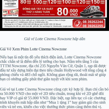
Giá vé Lotte Cinema Nowzone hấp dẫn
Giá Vé Xem Phim Lotte Cinema Nowzone
Nếu bạn là một tín đồ yêu thích điện ảnh, Lotte Cinema Nowzone
chắc chắn sẽ là điểm đến lý tưởng cho bạn. Nằm trên tầng 5 của
TTTM Nowzone, địa chỉ 235 Nguyễn Văn Cừ, Quận 1, rạp đã được
đầu tư xây dựng hiện đại theo tiêu chuẩn Hollywood với tổng cộng 4
phòng chiếu và 483 chỗ ngồi. Không gian rộng rãi, thoải mái sẽ giúp
bạn có những giây phút thư giãn tuyệt vời khi xem phim.
Giá vé tại Lotte Cinema Nowzone cũng cực kỳ hợp lý. Bạn chỉ cần bỏ
ra 50.000 VND cho một vé 2D tiêu chuẩn, trong khi vé 2D ghế đôi
hay VIP có giá từ 55.000 VND. Đặc biệt, rạp liên tục có các chương
trình khuyến mãi hấp dẫn như “Mua 1 tặng 1” hay giảm giá cho sinh
viên và trẻ em, khiến cho việc thưởng thức phim càng thêm thú vị.