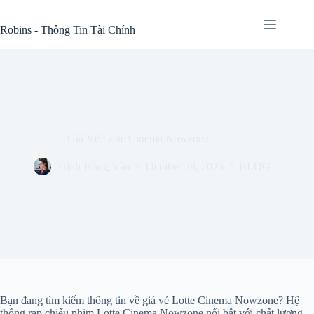
Skip
to
Robins - Thông Tin Tài Chính
content
Giá Vé Lotte Cinema Nowzone
Trịnh Hồng Vân
October 28, 2025
BLOG
Bạn đang tìm kiếm thông tin về giá vé Lotte Cinema Nowzone? Hệ
thống rạp chiếu phim Lotte Cinema Nowzone nổi bật với chất lượng