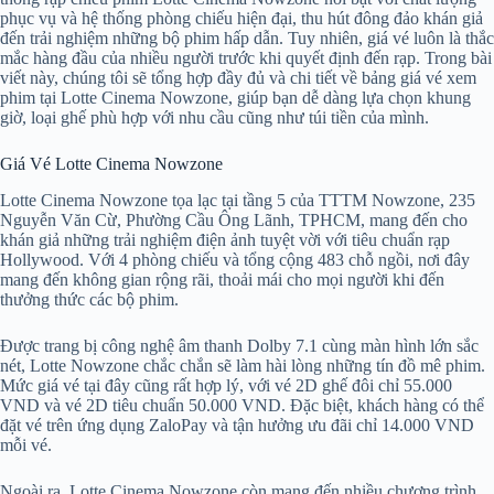
phục vụ và hệ thống phòng chiếu hiện đại, thu hút đông đảo khán giả
đến trải nghiệm những bộ phim hấp dẫn. Tuy nhiên, giá vé luôn là thắc
mắc hàng đầu của nhiều người trước khi quyết định đến rạp. Trong bài
viết này, chúng tôi sẽ tổng hợp đầy đủ và chi tiết về bảng giá vé xem
phim tại Lotte Cinema Nowzone, giúp bạn dễ dàng lựa chọn khung
giờ, loại ghế phù hợp với nhu cầu cũng như túi tiền của mình.
Giá Vé Lotte Cinema Nowzone
Lotte Cinema Nowzone tọa lạc tại tầng 5 của TTTM Nowzone, 235
Nguyễn Văn Cừ, Phường Cầu Ông Lãnh, TPHCM, mang đến cho
khán giả những trải nghiệm điện ảnh tuyệt vời với tiêu chuẩn rạp
Hollywood. Với 4 phòng chiếu và tổng cộng 483 chỗ ngồi, nơi đây
mang đến không gian rộng rãi, thoải mái cho mọi người khi đến
thưởng thức các bộ phim.
Được trang bị công nghệ âm thanh Dolby 7.1 cùng màn hình lớn sắc
nét, Lotte Nowzone chắc chắn sẽ làm hài lòng những tín đồ mê phim.
Mức giá vé tại đây cũng rất hợp lý, với vé 2D ghế đôi chỉ 55.000
VND và vé 2D tiêu chuẩn 50.000 VND. Đặc biệt, khách hàng có thể
đặt vé trên ứng dụng ZaloPay và tận hưởng ưu đãi chỉ 14.000 VND
mỗi vé.
Ngoài ra, Lotte Cinema Nowzone còn mang đến nhiều chương trình