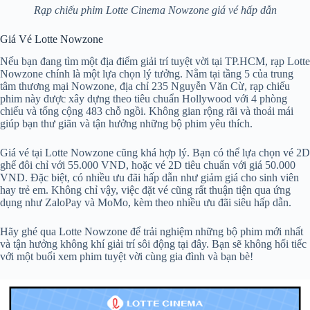
Rạp chiếu phim Lotte Cinema Nowzone giá vé hấp dẫn
Giá Vé Lotte Nowzone
Nếu bạn đang tìm một địa điểm giải trí tuyệt vời tại TP.HCM, rạp Lotte
Nowzone chính là một lựa chọn lý tưởng. Nằm tại tầng 5 của trung
tâm thương mại Nowzone, địa chỉ 235 Nguyễn Văn Cừ, rạp chiếu
phim này được xây dựng theo tiêu chuẩn Hollywood với 4 phòng
chiếu và tổng cộng 483 chỗ ngồi. Không gian rộng rãi và thoải mái
giúp bạn thư giãn và tận hưởng những bộ phim yêu thích.
Giá vé tại Lotte Nowzone cũng khá hợp lý. Bạn có thể lựa chọn vé 2D
ghế đôi chỉ với 55.000 VND, hoặc vé 2D tiêu chuẩn với giá 50.000
VND. Đặc biệt, có nhiều ưu đãi hấp dẫn như giảm giá cho sinh viên
hay trẻ em. Không chỉ vậy, việc đặt vé cũng rất thuận tiện qua ứng
dụng như ZaloPay và MoMo, kèm theo nhiều ưu đãi siêu hấp dẫn.
Hãy ghé qua Lotte Nowzone để trải nghiệm những bộ phim mới nhất
và tận hưởng không khí giải trí sôi động tại đây. Bạn sẽ không hối tiếc
với một buổi xem phim tuyệt vời cùng gia đình và bạn bè!