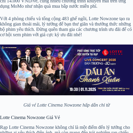
chỉ 14.000 VND/vé, cùng nhiều chương trình khuyến mãi trên ứng
dụng MoMo như nhận quà mua bắp nước miễn phí.
Với 4 phòng chiếu và tổng cộng 483 ghế ngồi, Lotte Nowzone tạo ra
không gian thoải mái, lý tưởng để bạn thư giãn và thưởng thức những
bộ phim yêu thích. Đừng quên tham gia các chương trình ưu đãi để có
cơ hội xem phim với giá cực kỳ ưu đãi nhé!
Giá vé Lotte Cinema Nowzone hấp dẫn chỉ từ
Lotte Cinema Nowzone Giá Vé
Rạp Lotte Cinema Nowzone không chỉ là một điểm đến lý tưởng cho
những ai yêu thích điện ảnh, mà còn mang đến trải nghiệm rạp chiếu