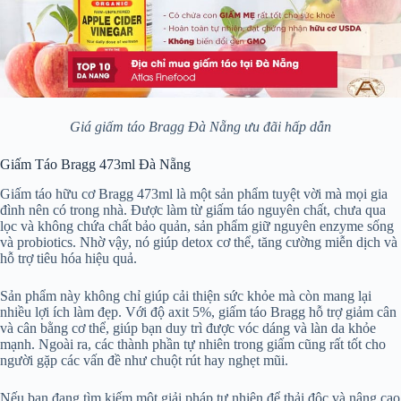
Giá giấm táo Bragg Đà Nẵng ưu đãi hấp dẫn
Giấm Táo Bragg 473ml Đà Nẵng
Giấm táo hữu cơ Bragg 473ml là một sản phẩm tuyệt vời mà mọi gia
đình nên có trong nhà. Được làm từ giấm táo nguyên chất, chưa qua
lọc và không chứa chất bảo quản, sản phẩm giữ nguyên enzyme sống
và probiotics. Nhờ vậy, nó giúp detox cơ thể, tăng cường miễn dịch và
hỗ trợ tiêu hóa hiệu quả.
Sản phẩm này không chỉ giúp cải thiện sức khỏe mà còn mang lại
nhiều lợi ích làm đẹp. Với độ axit 5%, giấm táo Bragg hỗ trợ giảm cân
và cân bằng cơ thể, giúp bạn duy trì được vóc dáng và làn da khỏe
mạnh. Ngoài ra, các thành phần tự nhiên trong giấm cũng rất tốt cho
người gặp các vấn đề như chuột rút hay nghẹt mũi.
Nếu bạn đang tìm kiếm một giải pháp tự nhiên để thải độc và nâng cao