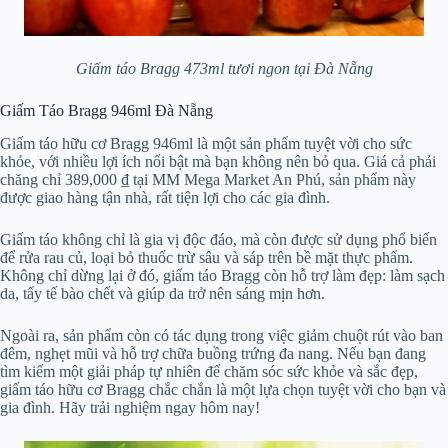
Giấm táo Bragg 473ml tươi ngon tại Đà Nẵng
Giấm Táo Bragg 946ml Đà Nẵng
Giấm táo hữu cơ Bragg 946ml là một sản phẩm tuyệt vời cho sức
khỏe, với nhiều lợi ích nổi bật mà bạn không nên bỏ qua. Giá cả phải
chăng chỉ 389,000 ₫ tại MM Mega Market An Phú, sản phẩm này
được giao hàng tận nhà, rất tiện lợi cho các gia đình.
Giấm táo không chỉ là gia vị độc đáo, mà còn được sử dụng phổ biến
để rửa rau củ, loại bỏ thuốc trừ sâu và sáp trên bề mặt thực phẩm.
Không chỉ dừng lại ở đó, giấm táo Bragg còn hỗ trợ làm đẹp: làm sạch
da, tẩy tế bào chết và giúp da trở nên sáng mịn hơn.
Ngoài ra, sản phẩm còn có tác dụng trong việc giảm chuột rút vào ban
đêm, nghẹt mũi và hỗ trợ chữa buồng trứng đa nang. Nếu bạn đang
tìm kiếm một giải pháp tự nhiên để chăm sóc sức khỏe và sắc đẹp,
giấm táo hữu cơ Bragg chắc chắn là một lựa chọn tuyệt vời cho bạn và
gia đình. Hãy trải nghiệm ngay hôm nay!