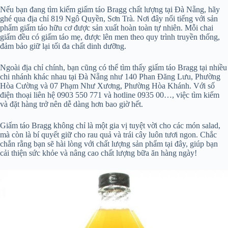
Nếu bạn đang tìm kiếm giấm táo Bragg chất lượng tại Đà Nẵng, hãy
ghé qua địa chỉ 819 Ngô Quyền, Sơn Trà. Nơi đây nổi tiếng với sản
phẩm giấm táo hữu cơ được sản xuất hoàn toàn tự nhiên. Mỗi chai
giấm đều có giấm táo mẹ, được lên men theo quy trình truyền thống,
đảm bảo giữ lại tối đa chất dinh dưỡng.
Ngoài địa chỉ chính, bạn cũng có thể tìm thấy giấm táo Bragg tại nhiều
chi nhánh khác nhau tại Đà Nẵng như 140 Phan Đăng Lưu, Phường
Hòa Cường và 07 Phạm Như Xương, Phường Hòa Khánh. Với số
điện thoại liên hệ 0903 550 771 và hotline 0935 00…, việc tìm kiếm
và đặt hàng trở nên dễ dàng hơn bao giờ hết.
Giấm táo Bragg không chỉ là một gia vị tuyệt vời cho các món salad,
mà còn là bí quyết giữ cho rau quả và trái cây luôn tươi ngon. Chắc
chắn rằng bạn sẽ hài lòng với chất lượng sản phẩm tại đây, giúp bạn
cải thiện sức khỏe và nâng cao chất lượng bữa ăn hàng ngày!