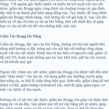
Nẵng. Với nguồn gốc thiên nhiên và nhiều lợi ích tuyệt vời cho sức
khỏe, giấm táo Bragg ngày càng được ưa chuộng trong các gia đình,
đặc biệt là tại thành phố biển năng động này. Tuy nhiên, để mua được
giấm táo Bragg chính hãng, chất lượng tốt với giá hợp lý, bạn cần tìm
hiểu kỹ về địa chỉ bán uy tín tại Đà Nẵng. Bài viết dưới đây sẽ giúp
bạn có câu trả lời chi tiết cho những thắc mắc này.
Giấm Táo Bragg Đà Nẵng
Giấm táo Bragg, đặc sản của Đà Nẵng, không chỉ thu hút người tiêu
dùng nhờ hương vị đặc trưng mà còn nổi bật với những công dụng
tuyệt vời cho sức khỏe. Được làm từ táo hữu cơ nguyên chất, giấm có
độ axit 5%, hoàn toàn không qua lọc hay khử mùi, giữ lại các enzym
và lợi khuẩn quý giá.
Ngoài việc chăm sóc sức khỏe, giấm táo Bragg còn được biết đến như
một “thần dược” cho làn da. Sử dụng giấm này thường xuyên giúp
làm trắng da, se khít lỗ chân lông hiệu quả. Hơn nữa, giấm cũng hỗ trợ
detox cơ thể, giảm lượng cholesterol xấu, nhờ đó giúp giảm nguy cơ
mắc các bệnh về tim mạch.
Không chỉ có lợi cho sức khỏe, giấm táo Bragg còn giúp cải thiện tình
trạng tóc và da đầu. Sản phẩm này hỗ trợ cân bằng pH tự nhiên, giúp
tóc mềm mượt, giảm xơ rối và hạn chế gàu. Bạn có thể dễ dàng tìm