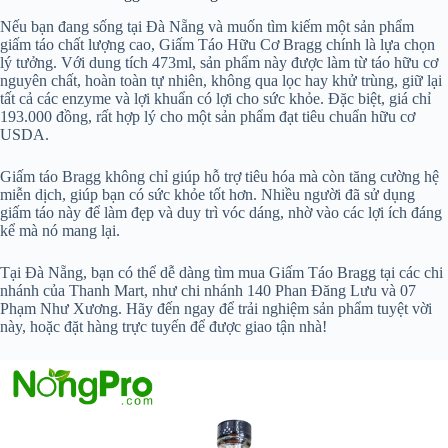
Nếu bạn đang sống tại Đà Nẵng và muốn tìm kiếm một sản phẩm
giấm táo chất lượng cao, Giấm Táo Hữu Cơ Bragg chính là lựa chọn
lý tưởng. Với dung tích 473ml, sản phẩm này được làm từ táo hữu cơ
nguyên chất, hoàn toàn tự nhiên, không qua lọc hay khử trùng, giữ lại
tất cả các enzyme và lợi khuẩn có lợi cho sức khỏe. Đặc biệt, giá chỉ
193.000 đồng, rất hợp lý cho một sản phẩm đạt tiêu chuẩn hữu cơ
USDA.
Giấm táo Bragg không chỉ giúp hỗ trợ tiêu hóa mà còn tăng cường hệ
miễn dịch, giúp bạn có sức khỏe tốt hơn. Nhiều người đã sử dụng
giấm táo này để làm đẹp và duy trì vóc dáng, nhờ vào các lợi ích đáng
kể mà nó mang lại.
Tại Đà Nẵng, bạn có thể dễ dàng tìm mua Giấm Táo Bragg tại các chi
nhánh của Thanh Mart, như chi nhánh 140 Phan Đăng Lưu và 07
Phạm Như Xương. Hãy đến ngay để trải nghiệm sản phẩm tuyệt vời
này, hoặc đặt hàng trực tuyến để được giao tận nhà!