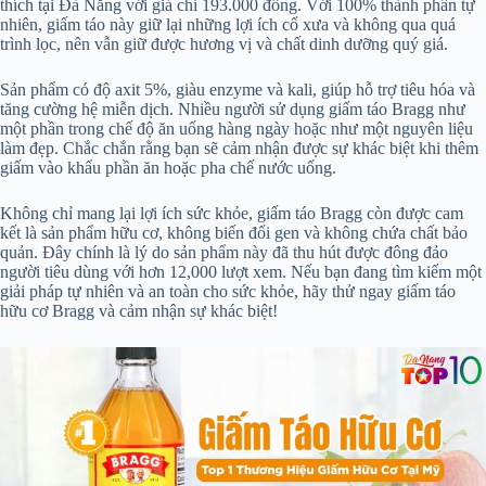
thích tại Đà Nẵng với giá chỉ 193.000 đồng. Với 100% thành phần tự
nhiên, giấm táo này giữ lại những lợi ích cổ xưa và không qua quá
trình lọc, nên vẫn giữ được hương vị và chất dinh dưỡng quý giá.
Sản phẩm có độ axit 5%, giàu enzyme và kali, giúp hỗ trợ tiêu hóa và
tăng cường hệ miễn dịch. Nhiều người sử dụng giấm táo Bragg như
một phần trong chế độ ăn uống hàng ngày hoặc như một nguyên liệu
làm đẹp. Chắc chắn rằng bạn sẽ cảm nhận được sự khác biệt khi thêm
giấm vào khẩu phần ăn hoặc pha chế nước uống.
Không chỉ mang lại lợi ích sức khỏe, giấm táo Bragg còn được cam
kết là sản phẩm hữu cơ, không biến đổi gen và không chứa chất bảo
quản. Đây chính là lý do sản phẩm này đã thu hút được đông đảo
người tiêu dùng với hơn 12,000 lượt xem. Nếu bạn đang tìm kiếm một
giải pháp tự nhiên và an toàn cho sức khỏe, hãy thử ngay giấm táo
hữu cơ Bragg và cảm nhận sự khác biệt!