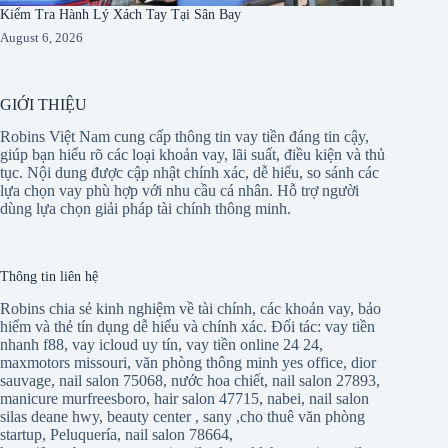
Kiểm Tra Hành Lý Xách Tay Tại Sân Bay
August 6, 2026
GIỚI THIỆU
Robins Việt Nam cung cấp thông tin vay tiền đáng tin cậy,
giúp bạn hiểu rõ các loại khoản vay, lãi suất, điều kiện và thủ
tục. Nội dung được cập nhật chính xác, dễ hiểu, so sánh các
lựa chọn vay phù hợp với nhu cầu cá nhân. Hỗ trợ người
dùng lựa chọn giải pháp tài chính thông minh.
Thông tin liên hệ
Robins chia sẻ kinh nghiệm về tài chính, các khoản vay, bảo
hiểm và thẻ tín dụng dễ hiểu và chính xác. Đối tác:
vay tiền
nhanh f88
,
vay icloud uy tín
,
vay tiền online 24 24
,
maxmotors missouri
,
văn phòng thông minh yes office
,
dior
sauvage
,
nail salon 75068
,
nước hoa chiết
,
nail salon 27893
,
manicure murfreesboro
,
hair salon 47715
,
nabei
,
nail salon
silas deane hwy
,
beauty center
,
sany
,
cho thuê văn phòng
startup
,
Peluquería
,
nail salon 78664
,