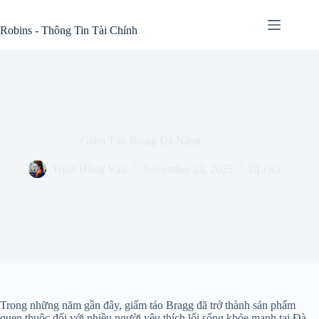
Skip
to
Robins - Thông Tin Tài Chính
content
Giấm Táo Bragg Đà Nẵng
Trịnh Hồng Vân
November 23, 2025
BLOG
Trong những năm gần đây, giấm táo Bragg đã trở thành sản phẩm
quen thuộc đối với nhiều người yêu thích lối sống khỏe mạnh tại Đà