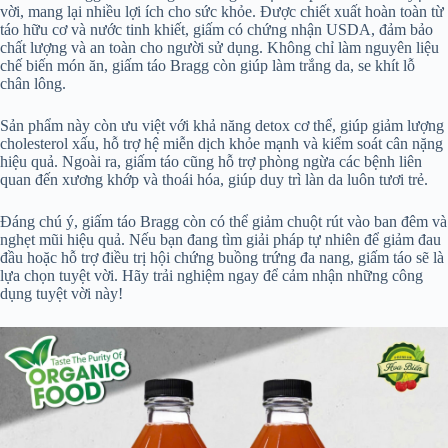
vời, mang lại nhiều lợi ích cho sức khỏe. Được chiết xuất hoàn toàn từ
táo hữu cơ và nước tinh khiết, giấm có chứng nhận USDA, đảm bảo
chất lượng và an toàn cho người sử dụng. Không chỉ làm nguyên liệu
chế biến món ăn, giấm táo Bragg còn giúp làm trắng da, se khít lỗ
chân lông.
Sản phẩm này còn ưu việt với khả năng detox cơ thể, giúp giảm lượng
cholesterol xấu, hỗ trợ hệ miễn dịch khỏe mạnh và kiểm soát cân nặng
hiệu quả. Ngoài ra, giấm táo cũng hỗ trợ phòng ngừa các bệnh liên
quan đến xương khớp và thoái hóa, giúp duy trì làn da luôn tươi trẻ.
Đáng chú ý, giấm táo Bragg còn có thể giảm chuột rút vào ban đêm và
nghẹt mũi hiệu quả. Nếu bạn đang tìm giải pháp tự nhiên để giảm đau
đầu hoặc hỗ trợ điều trị hội chứng buồng trứng đa nang, giấm táo sẽ là
lựa chọn tuyệt vời. Hãy trải nghiệm ngay để cảm nhận những công
dụng tuyệt vời này!