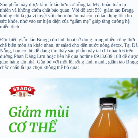
Sản phẩm này được làm từ táo hữu cơ trồng tại Mỹ, hoàn toàn tự
nhiên và không chứa chất bảo quản. Với độ axit 5%, giấm táo Bragg
không chỉ là gia vị tuyệt vời cho món ăn mà còn có tác dụng tốt cho
sức khỏe, nhờ vào sự hiện diện của “giấm mẹ” giúp tăng cường hệ
miễn dịch.
Đặc biệt, giấm táo Bragg còn linh hoạt sử dụng trong nhiều công thức
chế biến món ăn khác nhau, từ salad cho đến nước uống detox. Tại Đà
Nẵng, bạn có thể dễ dàng tìm thấy sản phẩm này tại chi nhánh 6 trên
đường Phan Đăng Lưu hoặc liên hệ qua hotline 0913.639.188 để được
giao hàng tận nhà. Gắn bó với một lối sống lành mạnh, giấm táo Bragg
chắc chắn là lựa chọn không thể bỏ qua!