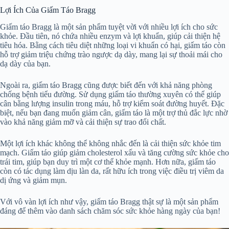
Lợi Ích Của Giấm Táo Bragg
Giấm táo Bragg là một sản phẩm tuyệt vời với nhiều lợi ích cho sức
khỏe. Đầu tiên, nó chứa nhiều enzym và lợi khuẩn, giúp cải thiện hệ
tiêu hóa. Bằng cách tiêu diệt những loại vi khuẩn có hại, giấm táo còn
hỗ trợ giảm triệu chứng trào ngược dạ dày, mang lại sự thoải mái cho
dạ dày của bạn.
Ngoài ra, giấm táo Bragg cũng được biết đến với khả năng phòng
chống bệnh tiểu đường. Sử dụng giấm táo thường xuyên có thể giúp
cân bằng lượng insulin trong máu, hỗ trợ kiểm soát đường huyết. Đặc
biệt, nếu bạn đang muốn giảm cân, giấm táo là một trợ thủ đắc lực nhờ
vào khả năng giảm mỡ và cải thiện sự trao đổi chất.
Một lợi ích khác không thể không nhắc đến là cải thiện sức khỏe tim
mạch. Giấm táo giúp giảm cholesterol xấu và tăng cường sức khỏe cho
trái tim, giúp bạn duy trì một cơ thể khỏe mạnh. Hơn nữa, giấm táo
còn có tác dụng làm dịu làn da, rất hữu ích trong việc điều trị viêm da
dị ứng và giảm mụn.
Với vô vàn lợi ích như vậy, giấm táo Bragg thật sự là một sản phẩm
đáng để thêm vào danh sách chăm sóc sức khỏe hàng ngày của bạn!