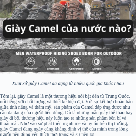
Xuất xứ giày Camel đa dạng từ nhiều quốc gia khác nhau
Tóm lại, giày Camel là một thương hiệu nổi bật đến từ Trung Quốc,
nổi tiếng với chất lượng và thiết kế hiện đại. Với sự kết hợp hoàn hảo
giữa tính năng và thẩm mỹ, sản phẩm của Camel đáp ứng được nhu
cầu đa dạng của người tiêu dùng. Dù là những mẫu giày thể thao hay
giày đi bộ, thương hiệu này luôn tạo ra những sản phẩm bền bỉ và
thoải mái. Nhờ vào sự phát triển mạnh mẽ và uy tín trên thị trường,
giày Camel đang ngày càng khẳng định vị thế của mình trong lòng
người tiêu dùng yêu thích thời trang và sự tiện lợi.