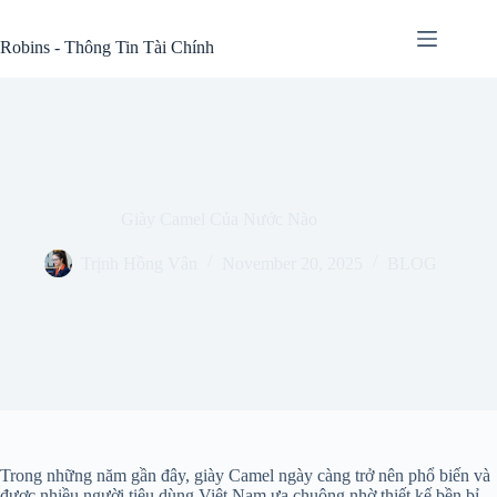
Skip
to
Robins - Thông Tin Tài Chính
content
Giày Camel Của Nước Nào
Trịnh Hồng Vân
November 20, 2025
BLOG
Trong những năm gần đây, giày Camel ngày càng trở nên phổ biến và
được nhiều người tiêu dùng Việt Nam ưa chuộng nhờ thiết kế bền bỉ,