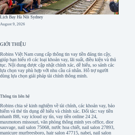
Lịch Bay Hà Nội Sydney
August 9, 2026
GIỚI THIỆU
Robins Việt Nam cung cấp thông tin vay tiền đáng tin cậy,
giúp bạn hiểu rõ các loại khoản vay, lãi suất, điều kiện và thủ
tục. Nội dung được cập nhật chính xác, dễ hiểu, so sánh các
lựa chọn vay phù hợp với nhu cầu cá nhân. Hỗ trợ người
dùng lựa chọn giải pháp tài chính thông minh.
Thông tin liên hệ
Robins chia sẻ kinh nghiệm về tài chính, các khoản vay, bảo
hiểm và thẻ tín dụng dễ hiểu và chính xác. Đối tác:
vay tiền
nhanh f88
,
vay icloud uy tín
,
vay tiền online 24 24
,
maxmotors missouri
,
văn phòng thông minh yes office
,
dior
sauvage
,
nail salon 75068
,
nước hoa chiết
,
nail salon 27893
,
manicure murfreesboro
,
hair salon 47715
,
nabei
,
nail salon