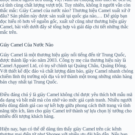
cá tính cùng chất lượng vượt trội. Tuy nhiên, không ít người vẫn còn
thắc mắc: Giày Camel của nước nào? Thương hiệu Camel xuất xứ ở
đâu? Sản phẩm này được sản xuất tại quốc gia nào,… Để giúp bạn
đọc hiểu rõ hơn về nguồn gốc, xuất xứ cũng như thương hiệu giày
Camel, bài viết dưới đây sẽ tổng hợp và giải đáp chi tiết những thắc
mắc trên.
Giày Camel Của Nước Nào
Giày Camel là một thương hiệu giày nổi tiếng đến từ Trung Quốc,
được thành lập vào năm 2003. Công ty mẹ của thương hiệu này là
Camel Apparel Ltd, có trụ sở chính tại Quảng Châu, Quảng Đông.
Với thiết kế độc đáo và chất lượng đảm bảo, giày Camel nhanh chóng
chiếm lĩnh thị trường nội địa và trở thành một trong những nhãn hàng
bán chạy nhất tại Trung Quốc.
Điều đáng chú ý là giày Camel không chỉ được yêu thích bởi mẫu mã
đa dạng và bắt mắt mà còn nhờ vào mức giá cạnh tranh. Nhiều người
tiêu dùng đánh giá cao sự kết hợp giữa phong cách thời trang và tính
năng tiện ích, làm cho giày Camel trở thành sự lựa chọn lý tưởng cho
nhiều đối tượng khách hàng.
Hiện nay, bạn có thể dễ dàng tìm thấy giày Camel trên các kênh
thương mại điện tử như Shopee với nhiều ưu đãi hấp dẫn. Nếu bạn