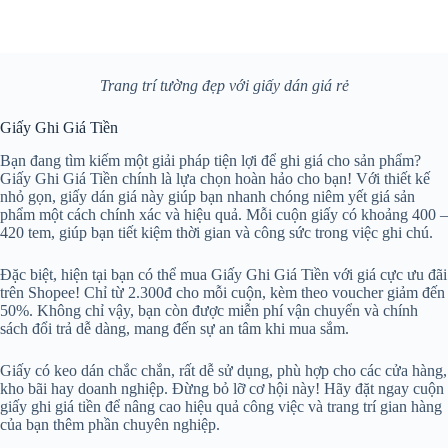
Trang trí tường đẹp với giấy dán giá rẻ
Giấy Ghi Giá Tiền
Bạn đang tìm kiếm một giải pháp tiện lợi để ghi giá cho sản phẩm?
Giấy Ghi Giá Tiền chính là lựa chọn hoàn hảo cho bạn! Với thiết kế
nhỏ gọn, giấy dán giá này giúp bạn nhanh chóng niêm yết giá sản
phẩm một cách chính xác và hiệu quả. Mỗi cuộn giấy có khoảng 400 –
420 tem, giúp bạn tiết kiệm thời gian và công sức trong việc ghi chú.
Đặc biệt, hiện tại bạn có thể mua Giấy Ghi Giá Tiền với giá cực ưu đãi
trên Shopee! Chỉ từ 2.300đ cho mỗi cuộn, kèm theo voucher giảm đến
50%. Không chỉ vậy, bạn còn được miễn phí vận chuyển và chính
sách đổi trả dễ dàng, mang đến sự an tâm khi mua sắm.
Giấy có keo dán chắc chắn, rất dễ sử dụng, phù hợp cho các cửa hàng,
kho bãi hay doanh nghiệp. Đừng bỏ lỡ cơ hội này! Hãy đặt ngay cuộn
giấy ghi giá tiền để nâng cao hiệu quả công việc và trang trí gian hàng
của bạn thêm phần chuyên nghiệp.