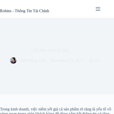
Skip
to
Robins - Thông Tin Tài Chính
content
Giấy Dán Ghi Giá Tiền
Trịnh Hồng Vân
November 23, 2025
BLOG
Trong kinh doanh, việc niêm yết giá cả sản phẩm rõ ràng là yếu tố vô
cùng quan trọng giúp khách hàng dễ dàng nắm bắt thông tin và tăng