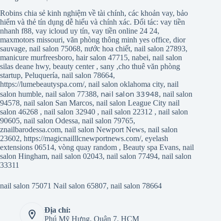
Robins chia sẻ kinh nghiệm về tài chính, các khoản vay, bảo
hiểm và thẻ tín dụng dễ hiểu và chính xác. Đối tác:
vay tiền
nhanh f88
,
vay icloud uy tín
,
vay tiền online 24 24
,
maxmotors missouri
,
văn phòng thông minh yes office
,
dior
sauvage
,
nail salon 75068
,
nước hoa chiết
,
nail salon 27893
,
manicure murfreesboro
,
hair salon 47715
,
nabei
,
nail salon
silas deane hwy
,
beauty center
,
sany
,
cho thuê văn phòng
startup
,
Peluquería
,
nail salon 78664
,
https://lumebeautyspa.com/
,
nail salon oklahoma city
,
nail
nail salon 33948
salon humble
,
nail salon 77388
,
,
nail salon
94578
,
nail salon San Marcos
,
nail salon League City
nail
salon 46268
,
nail salon 32940
,
nail salon 22312
,
nail salon
90605
,
nail salon Odessa
,
nail salon 79765
,
znailbarodessa.com
,
nail salon Newport News
,
nail salon
23602
,
https://magicnailllcnewportnews.com/
,
eyelash
extensions 06514
,
vòng quay random
,
Beauty spa Evans
,
nail
salon Hingham
,
nail salon 02043
,
nail salon 77494
,
nail salon
33311
nail salon 75071
Nail salon 65807
,
nail salon 78664
Địa chỉ:
Phú Mỹ Hưng, Quận 7, HCM