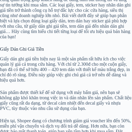
sự tin tưởng khi mua sắm. Các loại giấy, tem, sticker hay nhãn dán ghi
giá tiền trở thành công cụ hỗ trợ đắc lực cho các cửa hàng, siêu thị
cũng như doanh nghiệp lớn nhỏ. Bài viết dưới đây sẽ giúp bạn phân
biệt và lựa chọn đúng loại giấy dán, tem dán hay sticker giá phù hợp
với nhu cầu, từ giấy dán ghi giá tiền, tem dán giá đến nhãn dán ghi
giá… Hãy cùng tìm hiểu chi tiết từng loại để tối ưu hiệu quả bán hàng
của bạn!
Giấy Dán Ghi Giá Tiền
Giấy dán ghi giá tiền hiện nay là một sản phẩm rất hữu ích cho việc
quản lý giá cả trong cửa hàng. Với chỉ từ 2.300đ cho một cuộn giấy,
bạn đã có thể sở hữu 400 – 420 tem dán với thiết kế màu trắng đẹp, in
chỉ đỏ rõ ràng. Điều này giúp việc ghi chú giá cả trở nên dễ dàng và
hiệu quả hơn.
Sản phẩm được thiết kế để sử dụng với máy bấm giá, nên bạn sẽ
không gặp khó khăn trong việc in và dán nhãn lên sản phẩm. Chất liệu
giấy cũng rất đa dạng, từ decal cảm nhiệt đến decal giấy và nhựa
PVC, tùy thuộc vào nhu cầu sử dụng của bạn.
Hiện tại, Shopee đang có chương trình giảm giá voucher lên đến 50%,
miễn phí vận chuyển và dịch vụ đổi trả dễ dàng. Hơn nữa, bạn còn
được bảo mật thanh toán, giúp bạn yên tâm hơn khi mua sắm. Đặt