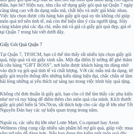
thân, bạn bè? Hiện nay, nhu cầu sử dụng giấy gói quà tại Quận 7 ngày
càng tăng cao với đa dạng mẫu mã, chất liệu và mức giá khác nhau.
Việc lựa chọn được cửa hàng bán giấy gói quà uy tín không chỉ giúp
món quà trở nên tinh tế, mà còn thể hiện tâm ý của người tặng. Hãy
cùng khám phá các địa chỉ, mẫu mã và giá cả giấy gói quà đẹp, giá rẻ
tại Quận 7 trong bài viết dưới đây.
Giấy Gói Quà Quận 7
Tại Quận 7, TP.HCM, bạn có thể tìm thấy rất nhiều lựa chọn giấy gói
quà, hộp quà và túi giấy xinh xắn. Một địa điểm lý tưởng để ghé thăm
là cửa hàng “GIFT BOSS”, nơi luôn được khách hàng tin dùng nhờ
vào dịch vụ gói quà tinh tế và chất lượng. Với các mẫu mã đa dạng, từ
giấy gói truyền thống đến những kiểu dáng hiện đại, chắc chắn sẽ làm
hài lòng những ai yêu thích sự sáng tạo trong việc trình bày quà tặng.
Không chỉ đơn thuần là giấy gói, bạn còn có thể tìm thấy các phụ kiện
như nơ và ruy băng để điểm thêm cho món quà của mình. Kích thước
giấy gói phổ biến là 50x70cm, rất thích hợp cho các dịp lễ lớn như Tết
Nguyên Đán hay các sự kiện quan trọng trong năm.
Ngoài ra, các siêu thị lớn như Lotte Mart, Co.opmart hay Aeon
Wellness cũng cung cấp nhiều sản phẩm hỗ trợ gói quà, giúp việc mua
sắm trở nên dễ dàng hơn. Nếu bạn đang tìm kiếm một món quà đặc