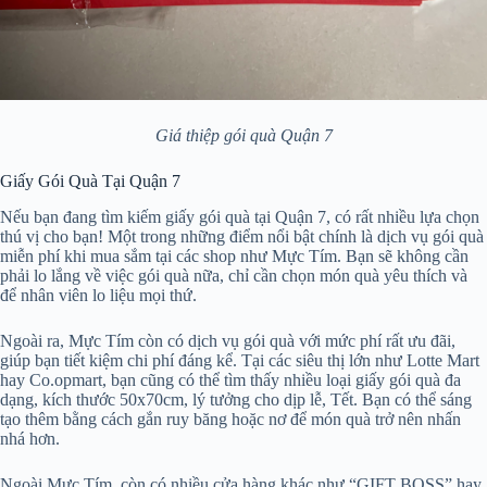
Giá thiệp gói quà Quận 7
Giấy Gói Quà Tại Quận 7
Nếu bạn đang tìm kiếm giấy gói quà tại Quận 7, có rất nhiều lựa chọn
thú vị cho bạn! Một trong những điểm nổi bật chính là dịch vụ gói quà
miễn phí khi mua sắm tại các shop như Mực Tím. Bạn sẽ không cần
phải lo lắng về việc gói quà nữa, chỉ cần chọn món quà yêu thích và
để nhân viên lo liệu mọi thứ.
Ngoài ra, Mực Tím còn có dịch vụ gói quà với mức phí rất ưu đãi,
giúp bạn tiết kiệm chi phí đáng kể. Tại các siêu thị lớn như Lotte Mart
hay Co.opmart, bạn cũng có thể tìm thấy nhiều loại giấy gói quà đa
dạng, kích thước 50x70cm, lý tưởng cho dịp lễ, Tết. Bạn có thể sáng
tạo thêm bằng cách gắn ruy băng hoặc nơ để món quà trở nên nhấn
nhá hơn.
Ngoài Mực Tím, còn có nhiều cửa hàng khác như “GIFT BOSS” hay