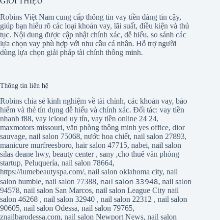
GIỚI THIỆU
Robins Việt Nam cung cấp thông tin vay tiền đáng tin cậy,
giúp bạn hiểu rõ các loại khoản vay, lãi suất, điều kiện và thủ
tục. Nội dung được cập nhật chính xác, dễ hiểu, so sánh các
lựa chọn vay phù hợp với nhu cầu cá nhân. Hỗ trợ người
dùng lựa chọn giải pháp tài chính thông minh.
Thông tin liên hệ
Robins chia sẻ kinh nghiệm về tài chính, các khoản vay, bảo
hiểm và thẻ tín dụng dễ hiểu và chính xác. Đối tác:
vay tiền
nhanh f88
,
vay icloud uy tín
,
vay tiền online 24 24
,
maxmotors missouri
,
văn phòng thông minh yes office
,
dior
sauvage
,
nail salon 75068
,
nước hoa chiết
,
nail salon 27893
,
manicure murfreesboro
,
hair salon 47715
,
nabei
,
nail salon
silas deane hwy
,
beauty center
,
sany
,
cho thuê văn phòng
startup
,
Peluquería
,
nail salon 78664
,
https://lumebeautyspa.com/
,
nail salon oklahoma city
,
nail
nail salon 33948
salon humble
,
nail salon 77388
,
,
nail salon
94578
,
nail salon San Marcos
,
nail salon League City
nail
salon 46268
,
nail salon 32940
,
nail salon 22312
,
nail salon
90605
,
nail salon Odessa
,
nail salon 79765
,
znailbarodessa.com
,
nail salon Newport News
,
nail salon