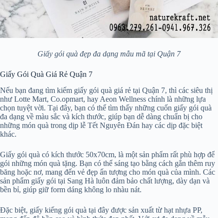
Giấy gói quà đẹp đa dạng mẫu mã tại Quận 7
Giấy Gói Quà Giá Rẻ Quận 7
Nếu bạn đang tìm kiếm giấy gói quà giá rẻ tại Quận 7, thì các siêu thị
như Lotte Mart, Co.opmart, hay Aeon Wellness chính là những lựa
chọn tuyệt vời. Tại đây, bạn có thể tìm thấy những cuốn giấy gói quà
đa dạng về màu sắc và kích thước, giúp bạn dễ dàng chuẩn bị cho
những món quà trong dịp lễ Tết Nguyên Đán hay các dịp đặc biệt
khác.
Giấy gói quà có kích thước 50x70cm, là một sản phẩm rất phù hợp để
gói những món quà tặng. Bạn có thể sáng tạo bằng cách gắn thêm ruy
băng hoặc nơ, mang đến vẻ đẹp ấn tượng cho món quà của mình. Các
sản phẩm giấy gói tại Sang Hà luôn đảm bảo chất lượng, dày dạn và
bền bỉ, giúp giữ form dáng không lo nhàu nát.
Đặc biệt, giấy kiếng gói quà tại đây được sản xuất từ hạt nhựa PP,