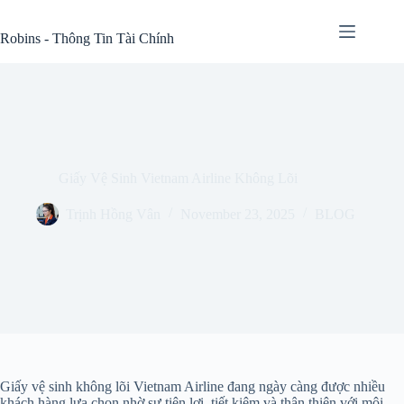
Skip
to
Robins - Thông Tin Tài Chính
content
Giấy Vệ Sinh Vietnam Airline Không Lõi
Trịnh Hồng Vân
November 23, 2025
BLOG
Giấy vệ sinh không lõi Vietnam Airline đang ngày càng được nhiều
khách hàng lựa chọn nhờ sự tiện lợi, tiết kiệm và thân thiện với môi