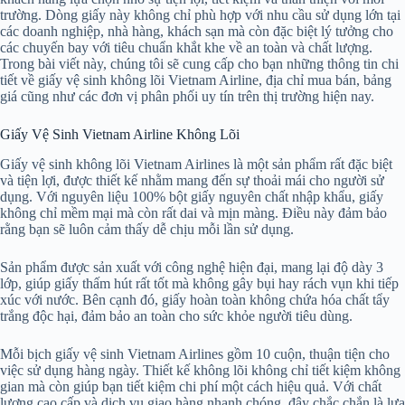
trường. Dòng giấy này không chỉ phù hợp với nhu cầu sử dụng lớn tại
các doanh nghiệp, nhà hàng, khách sạn mà còn đặc biệt lý tưởng cho
các chuyến bay với tiêu chuẩn khắt khe về an toàn và chất lượng.
Trong bài viết này, chúng tôi sẽ cung cấp cho bạn những thông tin chi
tiết về giấy vệ sinh không lõi Vietnam Airline, địa chỉ mua bán, bảng
giá cũng như các đơn vị phân phối uy tín trên thị trường hiện nay.
Giấy Vệ Sinh Vietnam Airline Không Lõi
Giấy vệ sinh không lõi Vietnam Airlines là một sản phẩm rất đặc biệt
và tiện lợi, được thiết kế nhằm mang đến sự thoải mái cho người sử
dụng. Với nguyên liệu 100% bột giấy nguyên chất nhập khẩu, giấy
không chỉ mềm mại mà còn rất dai và mịn màng. Điều này đảm bảo
rằng bạn sẽ luôn cảm thấy dễ chịu mỗi lần sử dụng.
Sản phẩm được sản xuất với công nghệ hiện đại, mang lại độ dày 3
lớp, giúp giấy thấm hút rất tốt mà không gây bụi hay rách vụn khi tiếp
xúc với nước. Bên cạnh đó, giấy hoàn toàn không chứa hóa chất tẩy
trắng độc hại, đảm bảo an toàn cho sức khỏe người tiêu dùng.
Mỗi bịch giấy vệ sinh Vietnam Airlines gồm 10 cuộn, thuận tiện cho
việc sử dụng hàng ngày. Thiết kế không lõi không chỉ tiết kiệm không
gian mà còn giúp bạn tiết kiệm chi phí một cách hiệu quả. Với chất
lượng cao cấp và dịch vụ giao hàng nhanh chóng, đây chắc chắn là lựa