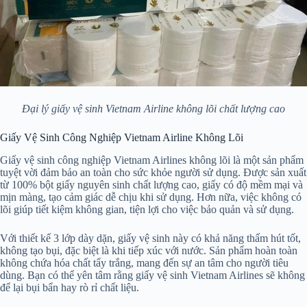
Đại lý giấy vệ sinh Vietnam Airline không lõi chất lượng cao
Giấy Vệ Sinh Công Nghiệp Vietnam Airline Không Lõi
Giấy vệ sinh công nghiệp Vietnam Airlines không lõi là một sản phẩm
tuyệt vời đảm bảo an toàn cho sức khỏe người sử dụng. Được sản xuất
từ 100% bột giấy nguyên sinh chất lượng cao, giấy có độ mềm mại và
mịn màng, tạo cảm giác dễ chịu khi sử dụng. Hơn nữa, việc không có
lõi giúp tiết kiệm không gian, tiện lợi cho việc bảo quản và sử dụng.
Với thiết kế 3 lớp dày dặn, giấy vệ sinh này có khả năng thấm hút tốt,
không tạo bụi, đặc biệt là khi tiếp xúc với nước. Sản phẩm hoàn toàn
không chứa hóa chất tẩy trắng, mang đến sự an tâm cho người tiêu
dùng. Bạn có thể yên tâm rằng giấy vệ sinh Vietnam Airlines sẽ không
để lại bụi bẩn hay rò rỉ chất liệu.