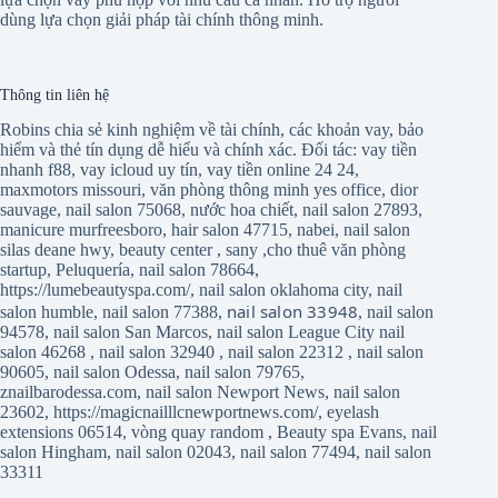
dùng lựa chọn giải pháp tài chính thông minh.
Thông tin liên hệ
Robins chia sẻ kinh nghiệm về tài chính, các khoản vay, bảo
hiểm và thẻ tín dụng dễ hiểu và chính xác. Đối tác:
vay tiền
nhanh f88
,
vay icloud uy tín
,
vay tiền online 24 24
,
maxmotors missouri
,
văn phòng thông minh yes office
,
dior
sauvage
,
nail salon 75068
,
nước hoa chiết
,
nail salon 27893
,
manicure murfreesboro
,
hair salon 47715
,
nabei
,
nail salon
silas deane hwy
,
beauty center
,
sany
,
cho thuê văn phòng
startup
,
Peluquería
,
nail salon 78664
,
https://lumebeautyspa.com/
,
nail salon oklahoma city
,
nail
nail salon 33948
salon humble
,
nail salon 77388
,
,
nail salon
94578
,
nail salon San Marcos
,
nail salon League City
nail
salon 46268
,
nail salon 32940
,
nail salon 22312
,
nail salon
90605
,
nail salon Odessa
,
nail salon 79765
,
znailbarodessa.com
,
nail salon Newport News
,
nail salon
23602
,
https://magicnailllcnewportnews.com/
,
eyelash
extensions 06514
,
vòng quay random
,
Beauty spa Evans
,
nail
salon Hingham
,
nail salon 02043
,
nail salon 77494
,
nail salon
33311