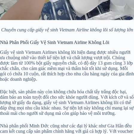
Chuyên cung cấp giấy vệ sinh Vietnam Airline không lõi số lượng lớn
Nhà Phân Phối Giấy Vệ Sinh Vietnam Airline Không Lõi
Giấy vệ sinh Vietnam Airlines không lõi hiện đang được nhiều người
ưa chuộng nhờ vào thiết kế tiện lợi và chất lượng vượt trội. Chúng
được làm từ 100% bột giấy nguyên chất, có độ dày 13 gsm cùng 3 lớp
chắc chắn, cho cảm giác mềm mại và thấm hút tốt khi sử dụng. Mỗi
gói có chứa 10 cuộn, rất thích hợp cho nhu cầu hàng ngày của gia đình
hoặc doanh nghiệp.
Đặc biệt, sản phẩm này còn không chứa hóa chất tẩy trắng độc hại,
đảm bảo an toàn tuyệt đối cho sức khỏe người dùng. Với kích cỡ và số
lượng tờ giấy đa dạng, giấy vệ sinh Vietnam Airlines không lõi có thể
đáp ứng mọi nhu cầu khác nhau. Sự tiện lợi này không chỉ mang lại sự
thoải mái cho người sử dụng mà còn giúp bảo vệ môi trường.
Nhà phân phối Minh Đức cũng như các đại lý khác như Gia Hân đều
cam kết cung cấp sản phẩm chính hãng với giá cả hợp lý. Với voucher