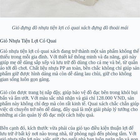
Giỏ đựng đồ nhựa tiện lợi có quai xách đựng đồ thoải mái
Giỏ Nhựa Tiện Lợi Có Quai
Giỏ nhựa tiện lợi có quai xách đang trở thành một sản phẩm không thể
thiếu trong mỗi gia đình. Với thiết kế thông minh và đa năng, giỏ này
giúp mẹ dễ dàng sắp xếp và lưu trữ đồ dùng cho cả mẹ và bé, từ quần
áo tới đồ chơi. Chất liệu nhựa PP an toàn, bền chắc không chỉ giúp sản
phẩm giữ được hình dáng mà còn dễ dàng lau chùi, giữ cho không
gian sống luôn gọn gàng.
Giỏ còn được trang bị nắp đậy, giúp bảo vệ đồ đạc bên trong khỏi bụi
bẩn và ẩm ướt. Với màu sắc nhã nhặn và giá chỉ 128.000 VNĐ, sản
phẩm này không chỉ đẹp mà còn rất kinh tế. Quai xách chắc chắn giúp
việc di chuyển trở nên dễ dàng, đây quả là một giải pháp lý tưởng cho
những ai cần quản lý đồ đạc một cách hiệu quả.
Bên cạnh đó, kích thước vừa phải của giỏ tạo điều kiện thuận lợi để
lưu trữ ở bất kỳ nơi nào trong nhà, từ phòng ngủ đến phòng tắm. Với
giỏ nhựa tiện lợi này, việc giữ cho ngôi nhà bạn luôn ngăn nắp và gọn