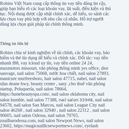
Robins Việt Nam cung cấp thông tin vay tiền đáng tin cậy,
giúp bạn hiểu rõ các loại khoản vay, lãi suất, điều kiện và thủ
tục. Nội dung được cập nhật chính xác, dễ hiểu, so sánh các
lựa chọn vay phù hợp với nhu cầu cá nhân. Hỗ trợ người
dùng lựa chọn giải pháp tài chính thông minh.
Thông tin liên hệ
Robins chia sẻ kinh nghiệm về tài chính, các khoản vay, bảo
hiểm và thẻ tín dụng dễ hiểu và chính xác. Đối tác:
vay tiền
nhanh f88
,
vay icloud uy tín
,
vay tiền online 24 24
,
maxmotors missouri
,
văn phòng thông minh yes office
,
dior
sauvage
,
nail salon 75068
,
nước hoa chiết
,
nail salon 27893
,
manicure murfreesboro
,
hair salon 47715
,
nabei
,
nail salon
silas deane hwy
,
beauty center
,
sany
,
cho thuê văn phòng
startup
,
Peluquería
,
nail salon 78664
,
https://lumebeautyspa.com/
,
nail salon oklahoma city
,
nail
nail salon 33948
salon humble
,
nail salon 77388
,
,
nail salon
94578
,
nail salon San Marcos
,
nail salon League City
nail
salon 46268
,
nail salon 32940
,
nail salon 22312
,
nail salon
90605
,
nail salon Odessa
,
nail salon 79765
,
znailbarodessa.com
,
nail salon Newport News
,
nail salon
23602
,
https://magicnailllcnewportnews.com/
,
eyelash