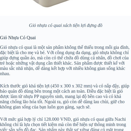
Giỏ nhựa có quai xách tiện lợi đựng đồ
Giỏ Nhựa Có Quai
Giỏ nhựa có quai là một sản phẩm không thể thiếu trong mỗi gia đình,
đặc biệt là cho mẹ và bé. Với công dụng đa dạng, giỏ nhựa không chỉ
giúp đựng quần áo, mà còn có thể chứa đồ dùng cá nhân, đồ chơi của
trẻ hoặc những vật dụng cần thiết khác. Sản phẩm được thiết kế với
màu sắc nhã nhặn, dễ dàng kết hợp với nhiều không gian sống khác
nhau.
Kích thước giỏ khá tiện lợi (450 x 300 x 302 mm) và có nắp đậy, giúp
bảo quản đồ dùng bên trong một cách an toàn. Điều đặc biệt là giỏ
được làm từ nhựa PP nguyên sinh, mang lại độ bền cao và có khả
năng chống lão hóa tốt. Ngoài ra, giỏ còn dễ dàng lau chùi, giữ cho
không gian sống của bạn luôn gọn gàng, sạch sẽ.
Với mức giá hợp lý chỉ 128.000 VNĐ, giỏ nhựa có quai giữa Nachi
không chỉ là lựa chọn tiết kiệm mà còn thể hiện sự thông minh trong
việc sắp xếp đồ đạc. Sản phẩm này thật sự xứng đáng có mặt trong