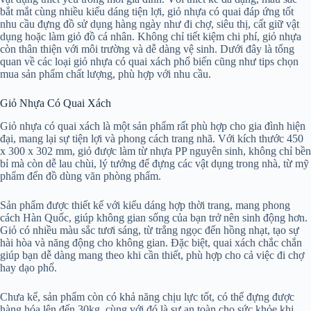
bắt mắt cùng nhiều kiểu dáng tiện lợi, giỏ nhựa có quai đáp ứng tốt
nhu cầu đựng đồ sử dụng hàng ngày như đi chợ, siêu thị, cất giữ vật
dụng hoặc làm giỏ đồ cá nhân. Không chỉ tiết kiệm chi phí, giỏ nhựa
còn thân thiện với môi trường và dễ dàng vệ sinh. Dưới đây là tổng
quan về các loại giỏ nhựa có quai xách phổ biến cũng như tips chọn
mua sản phẩm chất lượng, phù hợp với nhu cầu.
Giỏ Nhựa Có Quai Xách
Giỏ nhựa có quai xách là một sản phẩm rất phù hợp cho gia đình hiện
đại, mang lại sự tiện lợi và phong cách trang nhã. Với kích thước 450
x 300 x 302 mm, giỏ được làm từ nhựa PP nguyên sinh, không chỉ bền
bỉ mà còn dễ lau chùi, lý tưởng để đựng các vật dụng trong nhà, từ mỹ
phẩm đến đồ dùng văn phòng phẩm.
Sản phẩm được thiết kế với kiểu dáng hợp thời trang, mang phong
cách Hàn Quốc, giúp không gian sống của bạn trở nên sinh động hơn.
Giỏ có nhiều màu sắc tươi sáng, từ trắng ngọc đến hồng nhạt, tạo sự
hài hòa và năng động cho không gian. Đặc biệt, quai xách chắc chắn
giúp bạn dễ dàng mang theo khi cần thiết, phù hợp cho cả việc đi chợ
hay dạo phố.
Chưa kể, sản phẩm còn có khả năng chịu lực tốt, có thể đựng được
hàng hóa lên đến 30kg, cùng với đó là sự an toàn cho sức khỏe khi