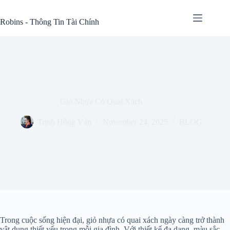
Skip
to
Robins - Thông Tin Tài Chính
content
Giỏ Nhựa Có Quai Xách
Trịnh Hồng Vân
November 24, 2025
BLOG
Trong cuộc sống hiện đại, giỏ nhựa có quai xách ngày càng trở thành
vật dụng thiết yếu trong mỗi gia đình. Với thiết kế đa dạng, màu sắc