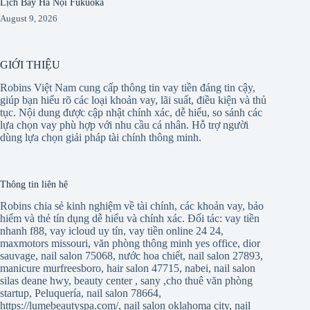
Lịch Bay Hà Nội Fukuoka
August 9, 2026
GIỚI THIỆU
Robins Việt Nam cung cấp thông tin vay tiền đáng tin cậy,
giúp bạn hiểu rõ các loại khoản vay, lãi suất, điều kiện và thủ
tục. Nội dung được cập nhật chính xác, dễ hiểu, so sánh các
lựa chọn vay phù hợp với nhu cầu cá nhân. Hỗ trợ người
dùng lựa chọn giải pháp tài chính thông minh.
Thông tin liên hệ
Robins chia sẻ kinh nghiệm về tài chính, các khoản vay, bảo
hiểm và thẻ tín dụng dễ hiểu và chính xác. Đối tác:
vay tiền
nhanh f88
,
vay icloud uy tín
,
vay tiền online 24 24
,
maxmotors missouri
,
văn phòng thông minh yes office
,
dior
sauvage
,
nail salon 75068
,
nước hoa chiết
,
nail salon 27893
,
manicure murfreesboro
,
hair salon 47715
,
nabei
,
nail salon
silas deane hwy
,
beauty center
,
sany
,
cho thuê văn phòng
startup
,
Peluquería
,
nail salon 78664
,
https://lumebeautyspa.com/
,
nail salon oklahoma city
,
nail