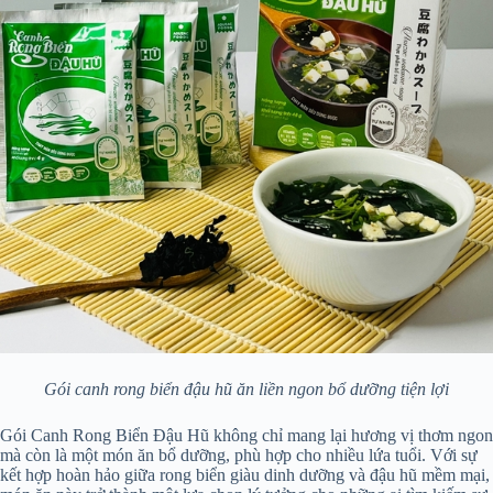
Gói canh rong biển đậu hũ ăn liền ngon bổ dưỡng tiện lợi
Gói Canh Rong Biển Đậu Hũ không chỉ mang lại hương vị thơm ngon
mà còn là một món ăn bổ dưỡng, phù hợp cho nhiều lứa tuổi. Với sự
kết hợp hoàn hảo giữa rong biển giàu dinh dưỡng và đậu hũ mềm mại,