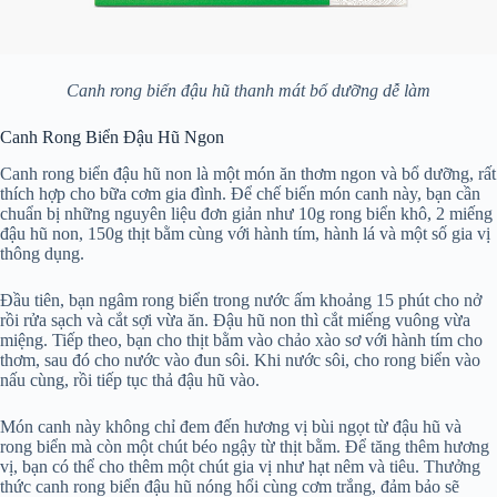
Canh rong biển đậu hũ thanh mát bổ dưỡng dễ làm
Canh Rong Biển Đậu Hũ Ngon
Canh rong biển đậu hũ non là một món ăn thơm ngon và bổ dưỡng, rất
thích hợp cho bữa cơm gia đình. Để chế biến món canh này, bạn cần
chuẩn bị những nguyên liệu đơn giản như 10g rong biển khô, 2 miếng
đậu hũ non, 150g thịt bằm cùng với hành tím, hành lá và một số gia vị
thông dụng.
Đầu tiên, bạn ngâm rong biển trong nước ấm khoảng 15 phút cho nở
rồi rửa sạch và cắt sợi vừa ăn. Đậu hũ non thì cắt miếng vuông vừa
miệng. Tiếp theo, bạn cho thịt bằm vào chảo xào sơ với hành tím cho
thơm, sau đó cho nước vào đun sôi. Khi nước sôi, cho rong biển vào
nấu cùng, rồi tiếp tục thả đậu hũ vào.
Món canh này không chỉ đem đến hương vị bùi ngọt từ đậu hũ và
rong biển mà còn một chút béo ngậy từ thịt bằm. Để tăng thêm hương
vị, bạn có thể cho thêm một chút gia vị như hạt nêm và tiêu. Thưởng
thức canh rong biển đậu hũ nóng hổi cùng cơm trắng, đảm bảo sẽ