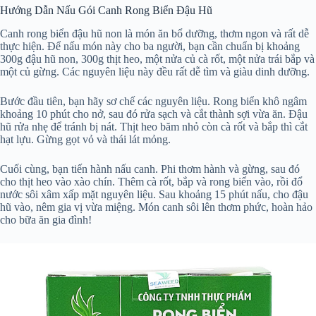
Hướng Dẫn Nấu Gói Canh Rong Biển Đậu Hũ
Canh rong biển đậu hũ non là món ăn bổ dưỡng, thơm ngon và rất dễ
thực hiện. Để nấu món này cho ba người, bạn cần chuẩn bị khoảng
300g đậu hũ non, 300g thịt heo, một nửa củ cà rốt, một nửa trái bắp và
một củ gừng. Các nguyên liệu này đều rất dễ tìm và giàu dinh dưỡng.
Bước đầu tiên, bạn hãy sơ chế các nguyên liệu. Rong biển khô ngâm
khoảng 10 phút cho nở, sau đó rửa sạch và cắt thành sợi vừa ăn. Đậu
hũ rửa nhẹ để tránh bị nát. Thịt heo băm nhỏ còn cà rốt và bắp thì cắt
hạt lựu. Gừng gọt vỏ và thái lát mỏng.
Cuối cùng, bạn tiến hành nấu canh. Phi thơm hành và gừng, sau đó
cho thịt heo vào xào chín. Thêm cà rốt, bắp và rong biển vào, rồi đổ
nước sôi xâm xấp mặt nguyên liệu. Sau khoảng 15 phút nấu, cho đậu
hũ vào, nêm gia vị vừa miệng. Món canh sôi lên thơm phức, hoàn hảo
cho bữa ăn gia đình!