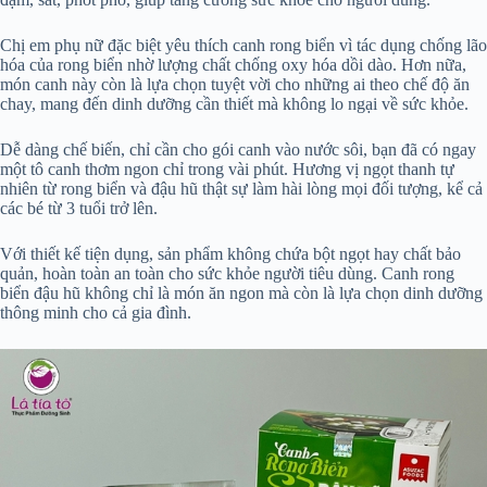
Chị em phụ nữ đặc biệt yêu thích canh rong biển vì tác dụng chống lão
hóa của rong biển nhờ lượng chất chống oxy hóa dồi dào. Hơn nữa,
món canh này còn là lựa chọn tuyệt vời cho những ai theo chế độ ăn
chay, mang đến dinh dưỡng cần thiết mà không lo ngại về sức khỏe.
Dễ dàng chế biến, chỉ cần cho gói canh vào nước sôi, bạn đã có ngay
một tô canh thơm ngon chỉ trong vài phút. Hương vị ngọt thanh tự
nhiên từ rong biển và đậu hũ thật sự làm hài lòng mọi đối tượng, kể cả
các bé từ 3 tuổi trở lên.
Với thiết kế tiện dụng, sản phẩm không chứa bột ngọt hay chất bảo
quản, hoàn toàn an toàn cho sức khỏe người tiêu dùng. Canh rong
biển đậu hũ không chỉ là món ăn ngon mà còn là lựa chọn dinh dưỡng
thông minh cho cả gia đình.