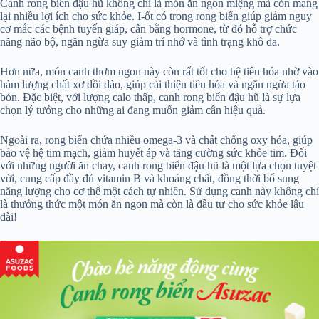
Canh rong biển đậu hũ không chỉ là món ăn ngon miệng mà còn mang
lại nhiều lợi ích cho sức khỏe. I-ốt có trong rong biển giúp giảm nguy
cơ mắc các bệnh tuyến giáp, cân bằng hormone, từ đó hỗ trợ chức
năng não bộ, ngăn ngừa suy giảm trí nhớ và tình trạng khô da.
Hơn nữa, món canh thơm ngon này còn rất tốt cho hệ tiêu hóa nhờ vào
hàm lượng chất xơ dồi dào, giúp cải thiện tiêu hóa và ngăn ngừa táo
bón. Đặc biệt, với lượng calo thấp, canh rong biển đậu hũ là sự lựa
chọn lý tưởng cho những ai đang muốn giảm cân hiệu quả.
Ngoài ra, rong biển chứa nhiều omega-3 và chất chống oxy hóa, giúp
bảo vệ hệ tim mạch, giảm huyết áp và tăng cường sức khỏe tim. Đối
với những người ăn chay, canh rong biển đậu hũ là một lựa chọn tuyệt
vời, cung cấp đầy đủ vitamin B và khoáng chất, đồng thời bổ sung
năng lượng cho cơ thể một cách tự nhiên. Sử dụng canh này không chỉ
là thưởng thức một món ăn ngon mà còn là đầu tư cho sức khỏe lâu
dài!