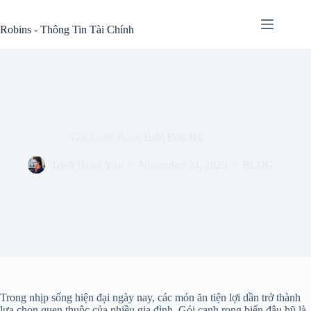
Skip
to
Robins - Thông Tin Tài Chính
content
Gói Canh Rong Biển Đậu Hũ
Trịnh Hồng Vân
November 24, 2025
BLOG
Trong nhịp sống hiện đại ngày nay, các món ăn tiện lợi dần trở thành
lựa chọn quen thuộc của nhiều gia đình. Gói canh rong biển đậu hũ là