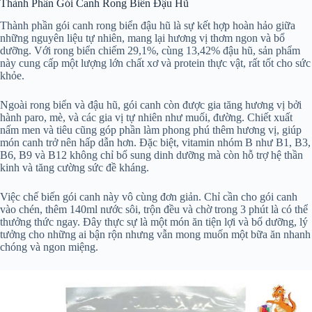
Thành Phần Gói Canh Rong Biển Đậu Hũ
Thành phần gói canh rong biển đậu hũ là sự kết hợp hoàn hảo giữa
những nguyên liệu tự nhiên, mang lại hương vị thơm ngon và bổ
dưỡng. Với rong biển chiếm 29,1%, cùng 13,42% đậu hũ, sản phẩm
này cung cấp một lượng lớn chất xơ và protein thực vật, rất tốt cho sức
khỏe.
Ngoài rong biển và đậu hũ, gói canh còn được gia tăng hương vị bởi
hành paro, mè, và các gia vị tự nhiên như muối, đường. Chiết xuất
nấm men và tiêu cũng góp phần làm phong phú thêm hương vị, giúp
món canh trở nên hấp dẫn hơn. Đặc biệt, vitamin nhóm B như B1, B3,
B6, B9 và B12 không chỉ bổ sung dinh dưỡng mà còn hỗ trợ hệ thần
kinh và tăng cường sức đề kháng.
Việc chế biến gói canh này vô cùng đơn giản. Chỉ cần cho gói canh
vào chén, thêm 140ml nước sôi, trộn đều và chờ trong 3 phút là có thể
thưởng thức ngay. Đây thực sự là một món ăn tiện lợi và bổ dưỡng, lý
tưởng cho những ai bận rộn nhưng vẫn mong muốn một bữa ăn nhanh
chóng và ngon miệng.