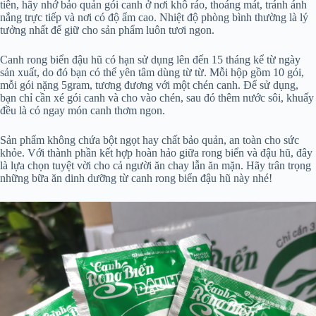
tiên, hãy nhớ bảo quản gói canh ở nơi khô ráo, thoáng mát, tránh ánh
nắng trực tiếp và nơi có độ ẩm cao. Nhiệt độ phòng bình thường là lý
tưởng nhất để giữ cho sản phẩm luôn tươi ngon.
Canh rong biển đậu hũ có hạn sử dụng lên đến 15 tháng kể từ ngày
sản xuất, do đó bạn có thể yên tâm dùng từ từ. Mỗi hộp gồm 10 gói,
mỗi gói nặng 5gram, tương đương với một chén canh. Để sử dụng,
bạn chỉ cần xé gói canh và cho vào chén, sau đó thêm nước sôi, khuấy
đều là có ngay món canh thơm ngon.
Sản phẩm không chứa bột ngọt hay chất bảo quản, an toàn cho sức
khỏe. Với thành phần kết hợp hoàn hảo giữa rong biển và đậu hũ, đây
là lựa chọn tuyệt vời cho cả người ăn chay lẫn ăn mặn. Hãy trân trọng
những bữa ăn dinh dưỡng từ canh rong biển đậu hũ này nhé!