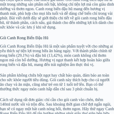
một trong những sản phẩm nổi bật, không chỉ tiện lợi mà còn giàu dinh
dưỡng và thơm ngon. Canh rong biển đậu hũ mang đến hương vị
thanh mát, phù hợp cho mọi lứa tuổi và dễ dàng chế biến chỉ trong vài
phút. Bài viết dưới đây sẽ giới thiệu chi tiết về gói canh rong biển đậu
hũ, từ thành phần, cách nấu, giá thành cho đến những lợi ích dành cho
sức khỏe và các lưu ý khi sử dụng.
Gói Canh Rong Biển Đậu Hũ
Gói Canh Rong Biển Đậu Hũ là một sản phẩm tuyệt vời cho những ai
yêu thích sự tiện lợi trong bữa ăn hàng ngày. Với thành phần chính từ
rong biển (29,1%) và đậu hũ (13,42%), món canh không chỉ thơm
ngon mà còn bổ dưỡng. Hương vị ngọt thanh kết hợp hoàn hảo giữa
rong biển và đậu hũ, mang đến trải nghiệm ẩm thực thú vị.
Sản phẩm không chứa bột ngọt hay chất bảo quản, đảm bảo an toàn
cho sức khỏe người tiêu dùng. Gói canh này thích hợp cho cả người
ăn chay và ăn mặn, cũng như trẻ em từ 1 tuổi trở lên. Bạn có thể
thưởng thức ngay món canh hấp dẫn chỉ sau 3 phút chuẩn bị.
Cách sử dụng rất đơn giản: chỉ cần cho gói canh vào chén, thêm
140ml nước sôi và trộn đều. Sau khoảng thời gian chờ đợi ngắn ngủi,
bạn sẽ có ngay một bát canh nóng hổi, thơm ngon. Hãy thử ngay Canh
Rong Biển Đậu Hũ để tận hưởng những phút giây thư giãn bên bữa