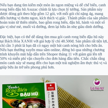
Nếu bạn đang tìm kiếm một món ăn ngon miệng và dễ chế biến, canh
rong biển đậu hũ Asuzac chính là lựa chọn lý tưởng. Sản phẩm này
được đóng gói theo hộp gồm 12 gói, với mỗi gói chỉ nặng 4g, mang
đến hương vị thơm ngon, kích thích vị giác. Thành phần của sản phẩm
hoàn toàn từ thiên nhiên, bao gồm rong biển, đậu hũ, hành và một số
gia vị như mè, muối và đường, đem lại bữa ăn nhẹ giàu dinh dưỡng.
Đặc biệt, bạn có thể dễ dàng tìm mua gói canh rong biển đậu hũ này
tại Bách Hóa XANH với giá hợp lý chỉ 48.500đ. Sản phẩm rất tiện lợi,
chỉ cần 3 phút là bạn đã có ngay một bát canh nóng hổi cho bữa ăn.
Nếu bạn thường xuyên mua sắm online, đừng bỏ qua những chương
trình khuyến mãi hấp dẫn trên Shopee tháng 11 với giảm giá lên tới
50% và miễn phí vận chuyển cho đơn hàng đầu tiên. Chắc chắn rằng
món canh này sẽ mang đến cho bạn một trải nghiệm ẩm thực thú vị và
giúp bữa ăn trở nên phong phú hơn.