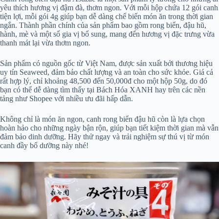
yêu thích hương vị đậm đà, thơm ngon. Với mỗi hộp chứa 12 gói canh
tiện lợi, mỗi gói 4g giúp bạn dễ dàng chế biến món ăn trong thời gian
ngắn. Thành phần chính của sản phẩm bao gồm rong biển, đậu hũ,
hành, mè và một số gia vị bổ sung, mang đến hương vị đặc trưng vừa
thanh mát lại vừa thơm ngon.
Sản phẩm có nguồn gốc từ Việt Nam, được sản xuất bởi thương hiệu
uy tín Seaweed, đảm bảo chất lượng và an toàn cho sức khỏe. Giá cả
rất hợp lý, chỉ khoảng 48,500 đến 50,000đ cho một hộp 50g, do đó
bạn có thể dễ dàng tìm thấy tại Bách Hóa XANH hay trên các nền
tảng như Shopee với nhiều ưu đãi hấp dẫn.
Không chỉ là món ăn ngon, canh rong biển đậu hũ còn là lựa chọn
hoàn hảo cho những ngày bận rộn, giúp bạn tiết kiệm thời gian mà vẫn
đảm bảo dinh dưỡng. Hãy thử ngay và trải nghiệm sự thú vị từ món
canh đầy bổ dưỡng này nhé!