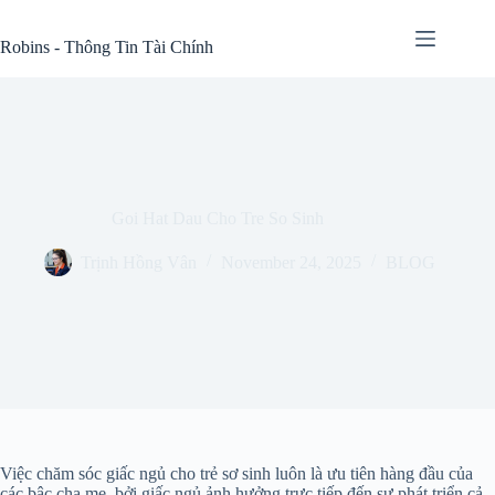
Skip
to
Robins - Thông Tin Tài Chính
content
Goi Hat Dau Cho Tre So Sinh
Trịnh Hồng Vân
November 24, 2025
BLOG
Việc chăm sóc giấc ngủ cho trẻ sơ sinh luôn là ưu tiên hàng đầu của
các bậc cha mẹ, bởi giấc ngủ ảnh hưởng trực tiếp đến sự phát triển cả