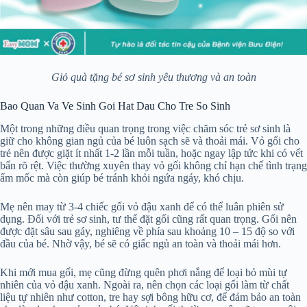
Giỏ quà tặng bé sơ sinh yêu thương và an toàn
Bao Quan Va Ve Sinh Goi Hat Dau Cho Tre So Sinh
Một trong những điều quan trọng trong việc chăm sóc trẻ sơ sinh là
giữ cho không gian ngủ của bé luôn sạch sẽ và thoải mái. Vỏ gối cho
trẻ nên được giặt ít nhất 1-2 lần mỗi tuần, hoặc ngay lập tức khi có vết
bẩn rõ rệt. Việc thường xuyên thay vỏ gối không chỉ hạn chế tình trạng
ẩm mốc mà còn giúp bé tránh khỏi ngứa ngáy, khó chịu.
Mẹ nên may từ 3-4 chiếc gối vỏ đậu xanh để có thể luân phiên sử
dụng. Đối với trẻ sơ sinh, tư thế đặt gối cũng rất quan trọng. Gối nên
được đặt sâu sau gáy, nghiêng về phía sau khoảng 10 – 15 độ so với
đầu của bé. Nhờ vậy, bé sẽ có giấc ngủ an toàn và thoải mái hơn.
Khi mới mua gối, mẹ cũng đừng quên phơi nắng để loại bỏ mùi tự
nhiên của vỏ đậu xanh. Ngoài ra, nên chọn các loại gối làm từ chất
liệu tự nhiên như cotton, tre hay sợi bông hữu cơ, để đảm bảo an toàn