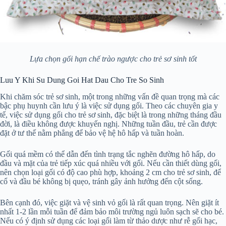
Lựa chọn gối hạn chế trào ngược cho trẻ sơ sinh tốt
Luu Y Khi Su Dung Goi Hat Dau Cho Tre So Sinh
Khi chăm sóc trẻ sơ sinh, một trong những vấn đề quan trọng mà các
bậc phụ huynh cần lưu ý là việc sử dụng gối. Theo các chuyên gia y
tế, việc sử dụng gối cho trẻ sơ sinh, đặc biệt là trong những tháng đầu
đời, là điều không được khuyến nghị. Những tuần đầu, trẻ cần được
đặt ở tư thế nằm phẳng để bảo vệ hệ hô hấp và tuần hoàn.
Gối quá mềm có thể dẫn đến tình trạng tắc nghẽn đường hô hấp, do
đầu và mặt của trẻ tiếp xúc quá nhiều với gối. Nếu cần thiết dùng gối,
nên chọn loại gối có độ cao phù hợp, khoảng 2 cm cho trẻ sơ sinh, để
cổ và đầu bé không bị quẹo, tránh gây ảnh hưởng đến cột sống.
Bên cạnh đó, việc giặt và vệ sinh vỏ gối là rất quan trọng. Nên giặt ít
nhất 1-2 lần mỗi tuần để đảm bảo môi trường ngủ luôn sạch sẽ cho bé.
Nếu có ý định sử dụng các loại gối làm từ thảo dược như rễ gối hạc,