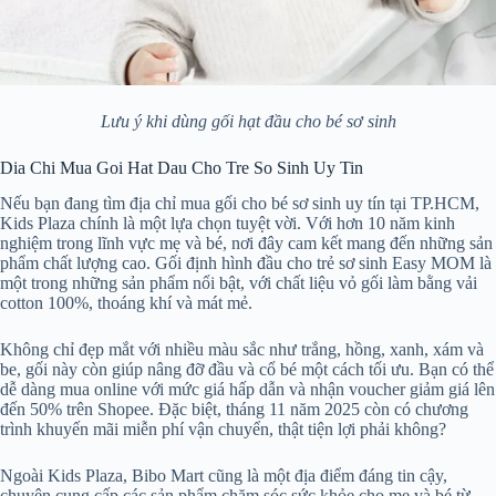
Lưu ý khi dùng gối hạt đầu cho bé sơ sinh
Dia Chi Mua Goi Hat Dau Cho Tre So Sinh Uy Tin
Nếu bạn đang tìm địa chỉ mua gối cho bé sơ sinh uy tín tại TP.HCM,
Kids Plaza chính là một lựa chọn tuyệt vời. Với hơn 10 năm kinh
nghiệm trong lĩnh vực mẹ và bé, nơi đây cam kết mang đến những sản
phẩm chất lượng cao. Gối định hình đầu cho trẻ sơ sinh Easy MOM là
một trong những sản phẩm nổi bật, với chất liệu vỏ gối làm bằng vải
cotton 100%, thoáng khí và mát mẻ.
Không chỉ đẹp mắt với nhiều màu sắc như trắng, hồng, xanh, xám và
be, gối này còn giúp nâng đỡ đầu và cổ bé một cách tối ưu. Bạn có thể
dễ dàng mua online với mức giá hấp dẫn và nhận voucher giảm giá lên
đến 50% trên Shopee. Đặc biệt, tháng 11 năm 2025 còn có chương
trình khuyến mãi miễn phí vận chuyển, thật tiện lợi phải không?
Ngoài Kids Plaza, Bibo Mart cũng là một địa điểm đáng tin cậy,
chuyên cung cấp các sản phẩm chăm sóc sức khỏe cho mẹ và bé từ