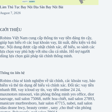
Làm Thủ Tục Bay Nội Địa Sân Bay Nội Bài
August 7, 2026
GIỚI THIỆU
Robins Việt Nam cung cấp thông tin vay tiền đáng tin cậy,
giúp bạn hiểu rõ các loại khoản vay, lãi suất, điều kiện và thủ
tục. Nội dung được cập nhật chính xác, dễ hiểu, so sánh các
lựa chọn vay phù hợp với nhu cầu cá nhân. Hỗ trợ người
dùng lựa chọn giải pháp tài chính thông minh.
Thông tin liên hệ
Robins chia sẻ kinh nghiệm về tài chính, các khoản vay, bảo
hiểm và thẻ tín dụng dễ hiểu và chính xác. Đối tác:
vay tiền
nhanh f88
,
vay icloud uy tín
,
vay tiền online 24 24
,
maxmotors missouri
,
văn phòng thông minh yes office
,
dior
sauvage
,
nail salon 75068
,
nước hoa chiết
,
nail salon 27893
,
manicure murfreesboro
,
hair salon 47715
,
nabei
,
nail salon
silas deane hwy
,
beauty center
,
sany
,
cho thuê văn phòng