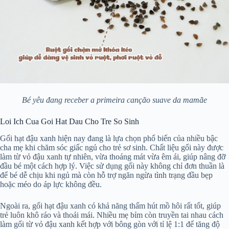
Bé yêu đang receber a primeira canção suave da mamãe
Loi Ich Cua Goi Hat Dau Cho Tre So Sinh
Gối hạt đậu xanh hiện nay đang là lựa chọn phổ biến của nhiều bậc
cha mẹ khi chăm sóc giấc ngủ cho trẻ sơ sinh. Chất liệu gối này được
làm từ vỏ đậu xanh tự nhiên, vừa thoáng mát vừa êm ái, giúp nâng đỡ
đầu bé một cách hợp lý. Việc sử dụng gối này không chỉ đơn thuần là
để bé dễ chịu khi ngủ mà còn hỗ trợ ngăn ngừa tình trạng đầu bẹp
hoặc méo do áp lực không đều.
Ngoài ra, gối hạt đậu xanh có khả năng thấm hút mồ hôi rất tốt, giúp
trẻ luôn khô ráo và thoải mái. Nhiều mẹ bỉm còn truyền tai nhau cách
làm gối từ vỏ đậu xanh kết hợp với bông gòn với tỉ lệ 1:1 để tăng độ