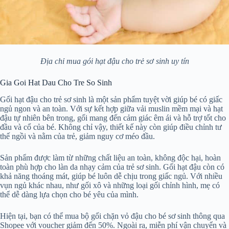
Địa chỉ mua gói hạt đậu cho trẻ sơ sinh uy tín
Gia Goi Hat Dau Cho Tre So Sinh
Gối hạt đậu cho trẻ sơ sinh là một sản phẩm tuyệt vời giúp bé có giấc
ngủ ngon và an toàn. Với sự kết hợp giữa vải muslin mềm mại và hạt
đậu tự nhiên bên trong, gối mang đến cảm giác êm ái và hỗ trợ tốt cho
đầu và cổ của bé. Không chỉ vậy, thiết kế này còn giúp điều chỉnh tư
thế ngồi và nằm của trẻ, giảm nguy cơ méo đầu.
Sản phẩm được làm từ những chất liệu an toàn, không độc hại, hoàn
toàn phù hợp cho làn da nhạy cảm của trẻ sơ sinh. Gối hạt đậu còn có
khả năng thoáng mát, giúp bé luôn dễ chịu trong giấc ngủ. Với nhiều
vụn ngủ khác nhau, như gối xô và những loại gối chỉnh hình, mẹ có
thể dễ dàng lựa chọn cho bé yêu của mình.
Hiện tại, bạn có thể mua bộ gối chặn vỏ đậu cho bé sơ sinh thông qua
Shopee với voucher giảm đến 50%. Ngoài ra, miễn phí vận chuyển và