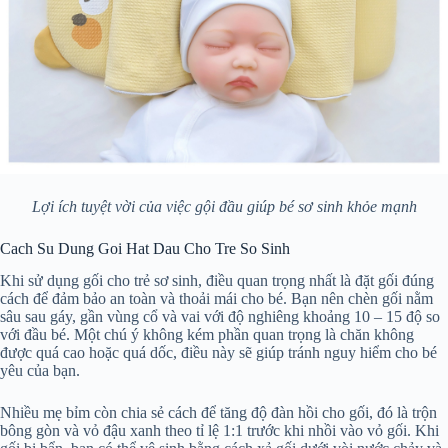
Lợi ích tuyệt vời của việc gội đầu giúp bé sơ sinh khỏe mạnh
Cach Su Dung Goi Hat Dau Cho Tre So Sinh
Khi sử dụng gối cho trẻ sơ sinh, điều quan trọng nhất là đặt gối đúng
cách để đảm bảo an toàn và thoải mái cho bé. Bạn nên chèn gối nằm
sâu sau gáy, gần vùng cổ và vai với độ nghiêng khoảng 10 – 15 độ so
với đầu bé. Một chú ý không kém phần quan trọng là chăn không
được quá cao hoặc quá dốc, điều này sẽ giúp tránh nguy hiểm cho bé
yêu của bạn.
Nhiều mẹ bỉm còn chia sẻ cách để tăng độ đàn hồi cho gối, đó là trộn
bông gòn và vỏ đậu xanh theo tỉ lệ 1:1 trước khi nhồi vào vỏ gối. Khi