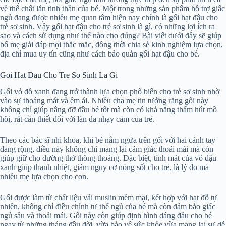
về thể chất lẫn tinh thần của bé. Một trong những sản phẩm hỗ trợ giấc
ngủ đang được nhiều mẹ quan tâm hiện nay chính là gối hạt đậu cho
trẻ sơ sinh. Vậy gối hạt đậu cho trẻ sơ sinh là gì, có những lợi ích ra
sao và cách sử dụng như thế nào cho đúng? Bài viết dưới đây sẽ giúp
bố mẹ giải đáp mọi thắc mắc, đồng thời chia sẻ kinh nghiệm lựa chọn,
địa chỉ mua uy tín cũng như cách bảo quản gối hạt đậu cho bé.
Goi Hat Dau Cho Tre So Sinh La Gi
Gối vỏ đỗ xanh đang trở thành lựa chọn phổ biến cho trẻ sơ sinh nhờ
vào sự thoáng mát và êm ái. Nhiều cha mẹ tin tưởng rằng gối này
không chỉ giúp nâng đỡ đầu bé tốt mà còn có khả năng thấm hút mồ
hôi, rất cần thiết đối với làn da nhạy cảm của trẻ.
Theo các bác sĩ nhi khoa, khi bé nằm ngửa trên gối với hai cánh tay
dang rộng, điều này không chỉ mang lại cảm giác thoải mái mà còn
giúp giữ cho đường thở thông thoáng. Đặc biệt, tính mát của vỏ đậu
xanh giúp thanh nhiệt, giảm nguy cơ nóng sốt cho trẻ, là lý do mà
nhiều mẹ lựa chọn cho con.
Gối được làm từ chất liệu vải muslin mềm mại, kết hợp với hạt đỗ tự
nhiên, không chỉ điều chỉnh tư thế ngủ của bé mà còn đảm bảo giấc
ngủ sâu và thoải mái. Gối này còn giúp định hình dáng đầu cho bé
ngay từ những tháng đầu đời, vừa bảo vệ sức khỏe vừa mang lại sự dễ