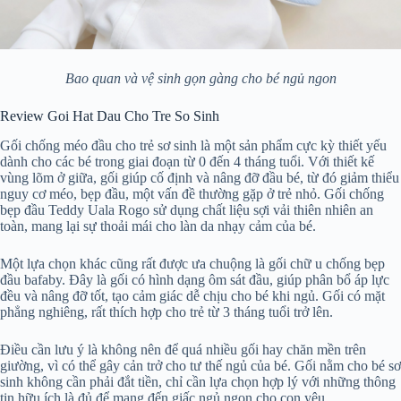
Bao quan và vệ sinh gọn gàng cho bé ngủ ngon
Review Goi Hat Dau Cho Tre So Sinh
Gối chống méo đầu cho trẻ sơ sinh là một sản phẩm cực kỳ thiết yếu
dành cho các bé trong giai đoạn từ 0 đến 4 tháng tuổi. Với thiết kế
vùng lõm ở giữa, gối giúp cố định và nâng đỡ đầu bé, từ đó giảm thiểu
nguy cơ méo, bẹp đầu, một vấn đề thường gặp ở trẻ nhỏ. Gối chống
bẹp đầu Teddy Uala Rogo sử dụng chất liệu sợi vải thiên nhiên an
toàn, mang lại sự thoải mái cho làn da nhạy cảm của bé.
Một lựa chọn khác cũng rất được ưa chuộng là gối chữ u chống bẹp
đầu bafaby. Đây là gối có hình dạng ôm sát đầu, giúp phân bổ áp lực
đều và nâng đỡ tốt, tạo cảm giác dễ chịu cho bé khi ngủ. Gối có mặt
phẳng nghiêng, rất thích hợp cho trẻ từ 3 tháng tuổi trở lên.
Điều cần lưu ý là không nên để quá nhiều gối hay chăn mền trên
giường, vì có thể gây cản trở cho tư thế ngủ của bé. Gối nằm cho bé sơ
sinh không cần phải đắt tiền, chỉ cần lựa chọn hợp lý với những thông
tin hữu ích là đủ để mang đến giấc ngủ ngon cho con yêu.