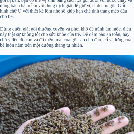
gối bị bẩn, bạn có thể vệ sinh bằng cách xả gối dưới vòi nước chảy và
dùng bàn chải mềm với dung dịch giặt để giữ vệ sinh cho gối. Gối
hình chữ U với thiết kế lõm nhẹ sẽ giúp hạn chế tình trạng méo đầu
cho bé.
Đừng quên giặt gối thường xuyên và phơi khô để tránh ẩm mốc, điều
này thật sự không tốt cho sức khỏe của trẻ. Để đảm bảo an toàn, hãy
chú ý đến độ cao và độ mềm mại của gối sao cho đầu, cổ và lưng của
bé luôn nằm trên một đường thẳng tự nhiên.