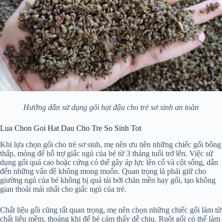
Hướng dẫn sử dụng gối hạt đậu cho trẻ sơ sinh an toàn
Lua Chon Goi Hat Dau Cho Tre So Sinh Tot
Khi lựa chọn gối cho trẻ sơ sinh, mẹ nên ưu tiên những chiếc gối bông
thấp, mỏng để hỗ trợ giấc ngủ của bé từ 3 tháng tuổi trở lên. Việc sử
dụng gối quá cao hoặc cứng có thể gây áp lực lên cổ và cột sống, dẫn
đến những vấn đề không mong muốn. Quan trọng là phải giữ cho
giường ngủ của bé không bị quá tải bởi chăn mền hay gối, tạo không
gian thoải mái nhất cho giấc ngủ của trẻ.
Chất liệu gối cũng rất quan trọng, mẹ nên chọn những chiếc gối làm từ
chất liệu mềm, thoáng khi để bé cảm thấy dễ chịu. Ruột gối có thể làm