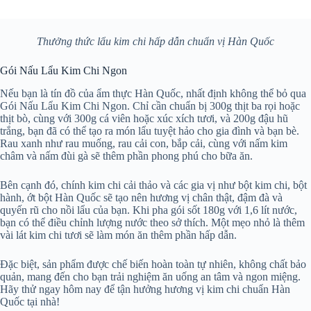
Thưởng thức lẩu kim chi hấp dẫn chuẩn vị Hàn Quốc
Gói Nấu Lẩu Kim Chi Ngon
Nếu bạn là tín đồ của ẩm thực Hàn Quốc, nhất định không thể bỏ qua
Gói Nấu Lẩu Kim Chi Ngon. Chỉ cần chuẩn bị 300g thịt ba rọi hoặc
thịt bò, cùng với 300g cá viên hoặc xúc xích tươi, và 200g đậu hũ
trắng, bạn đã có thể tạo ra món lẩu tuyệt hảo cho gia đình và bạn bè.
Rau xanh như rau muống, rau cải con, bắp cải, cùng với nấm kim
châm và nấm đùi gà sẽ thêm phần phong phú cho bữa ăn.
Bên cạnh đó, chính kim chi cải thảo và các gia vị như bột kim chi, bột
hành, ớt bột Hàn Quốc sẽ tạo nên hương vị chân thật, đậm đà và
quyến rũ cho nồi lẩu của bạn. Khi pha gói sốt 180g với 1,6 lít nước,
bạn có thể điều chỉnh lượng nước theo sở thích. Một mẹo nhỏ là thêm
vài lát kim chi tươi sẽ làm món ăn thêm phần hấp dẫn.
Đặc biệt, sản phẩm được chế biến hoàn toàn tự nhiên, không chất bảo
quản, mang đến cho bạn trải nghiệm ăn uống an tâm và ngon miệng.
Hãy thử ngay hôm nay để tận hưởng hương vị kim chi chuẩn Hàn
Quốc tại nhà!