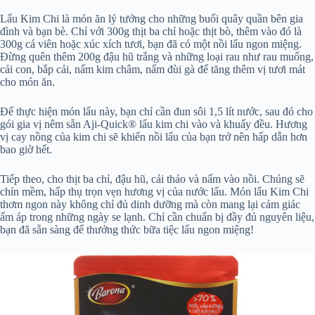
Lẩu Kim Chi là món ăn lý tưởng cho những buổi quây quần bên gia
đình và bạn bè. Chỉ với 300g thịt ba chỉ hoặc thịt bò, thêm vào đó là
300g cá viên hoặc xúc xích tươi, bạn đã có một nồi lẩu ngon miệng.
Đừng quên thêm 200g đậu hũ trắng và những loại rau như rau muống,
cải con, bắp cải, nấm kim châm, nấm đùi gà để tăng thêm vị tươi mát
cho món ăn.
Để thực hiện món lẩu này, bạn chỉ cần đun sôi 1,5 lít nước, sau đó cho
gói gia vị nêm sẵn Aji-Quick® lẩu kim chi vào và khuấy đều. Hương
vị cay nồng của kim chi sẽ khiến nồi lẩu của bạn trở nên hấp dẫn hơn
bao giờ hết.
Tiếp theo, cho thịt ba chỉ, đậu hũ, cải thảo và nấm vào nồi. Chúng sẽ
chín mềm, hấp thụ trọn vẹn hương vị của nước lẩu. Món lẩu Kim Chi
thơm ngon này không chỉ đủ dinh dưỡng mà còn mang lại cảm giác
ấm áp trong những ngày se lạnh. Chỉ cần chuẩn bị đầy đủ nguyên liệu,
bạn đã sẵn sàng để thưởng thức bữa tiệc lẩu ngon miệng!