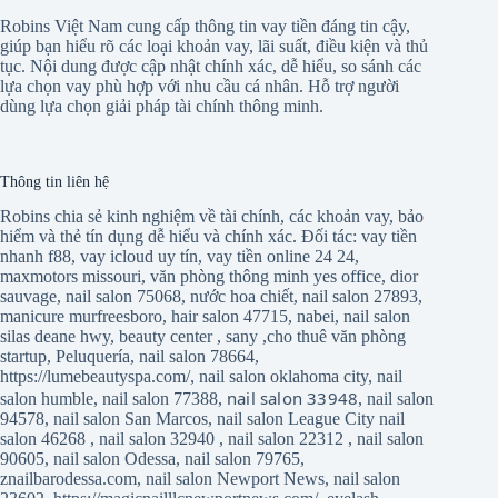
Robins Việt Nam cung cấp thông tin vay tiền đáng tin cậy,
giúp bạn hiểu rõ các loại khoản vay, lãi suất, điều kiện và thủ
tục. Nội dung được cập nhật chính xác, dễ hiểu, so sánh các
lựa chọn vay phù hợp với nhu cầu cá nhân. Hỗ trợ người
dùng lựa chọn giải pháp tài chính thông minh.
Thông tin liên hệ
Robins chia sẻ kinh nghiệm về tài chính, các khoản vay, bảo
hiểm và thẻ tín dụng dễ hiểu và chính xác. Đối tác:
vay tiền
nhanh f88
,
vay icloud uy tín
,
vay tiền online 24 24
,
maxmotors missouri
,
văn phòng thông minh yes office
,
dior
sauvage
,
nail salon 75068
,
nước hoa chiết
,
nail salon 27893
,
manicure murfreesboro
,
hair salon 47715
,
nabei
,
nail salon
silas deane hwy
,
beauty center
,
sany
,
cho thuê văn phòng
startup
,
Peluquería
,
nail salon 78664
,
https://lumebeautyspa.com/
,
nail salon oklahoma city
,
nail
nail salon 33948
salon humble
,
nail salon 77388
,
,
nail salon
94578
,
nail salon San Marcos
,
nail salon League City
nail
salon 46268
,
nail salon 32940
,
nail salon 22312
,
nail salon
90605
,
nail salon Odessa
,
nail salon 79765
,
znailbarodessa.com
,
nail salon Newport News
,
nail salon