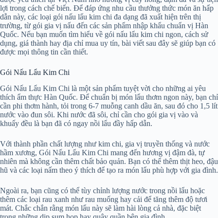
lợi trong cách chế biến. Để đáp ứng nhu cầu thưởng thức món ăn hấp
dẫn này, các loại gói nấu lẩu kim chi đa dạng đã xuất hiện trên thị
trường, từ gói gia vị nấu đến các sản phẩm nhập khẩu chuẩn vị Hàn
Quốc. Nếu bạn muốn tìm hiểu về gói nấu lẩu kim chi ngon, cách sử
dụng, giá thành hay địa chỉ mua uy tín, bài viết sau đây sẽ giúp bạn có
được mọi thông tin cần thiết.
Gói Nấu Lẩu Kim Chi
Gói Nấu Lẩu Kim Chi là một sản phẩm tuyệt vời cho những ai yêu
thích ẩm thực Hàn Quốc. Để chuẩn bị món lẩu thơm ngon này, bạn chỉ
cần phi thơm hành, tỏi trong 6-7 muỗng canh dầu ăn, sau đó cho 1,5 lít
nước vào đun sôi. Khi nước đã sôi, chỉ cần cho gói gia vị vào và
khuấy đều là bạn đã có ngay nồi lẩu đầy hấp dẫn.
Với thành phần chất lượng như kim chi, gia vị truyền thống và nước
hầm xương, Gói Nấu Lẩu Kim Chi mang đến hương vị đậm đà, tự
nhiên mà không cần thêm chất bảo quản. Bạn có thể thêm thịt heo, đậu
hũ và các loại nấm theo ý thích để tạo ra món lẩu phù hợp với gia đình.
Ngoài ra, bạn cũng có thể tùy chỉnh lượng nước trong nồi lẩu hoặc
thêm các loại rau xanh như rau muống hay cải để tăng thêm độ tươi
mát. Chắc chắn rằng món lẩu này sẽ làm hài lòng cả nhà, đặc biệt
trong những dịp sum họp hay quây quần bên gia đình.