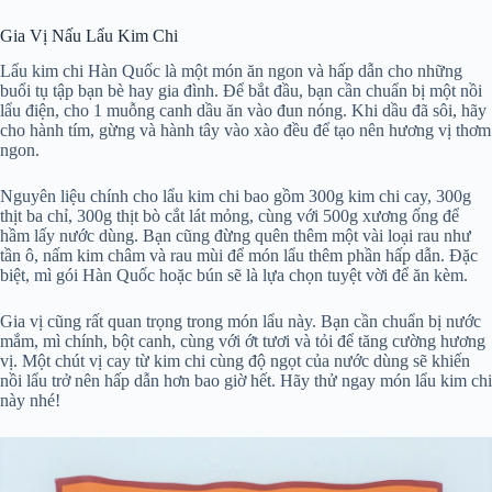
Gia Vị Nấu Lẩu Kim Chi
Lẩu kim chi Hàn Quốc là một món ăn ngon và hấp dẫn cho những
buổi tụ tập bạn bè hay gia đình. Để bắt đầu, bạn cần chuẩn bị một nồi
lẩu điện, cho 1 muỗng canh dầu ăn vào đun nóng. Khi dầu đã sôi, hãy
cho hành tím, gừng và hành tây vào xào đều để tạo nên hương vị thơm
ngon.
Nguyên liệu chính cho lẩu kim chi bao gồm 300g kim chi cay, 300g
thịt ba chỉ, 300g thịt bò cắt lát mỏng, cùng với 500g xương ống để
hầm lấy nước dùng. Bạn cũng đừng quên thêm một vài loại rau như
tần ô, nấm kim châm và rau mùi để món lẩu thêm phần hấp dẫn. Đặc
biệt, mì gói Hàn Quốc hoặc bún sẽ là lựa chọn tuyệt vời để ăn kèm.
Gia vị cũng rất quan trọng trong món lẩu này. Bạn cần chuẩn bị nước
mắm, mì chính, bột canh, cùng với ớt tươi và tỏi để tăng cường hương
vị. Một chút vị cay từ kim chi cùng độ ngọt của nước dùng sẽ khiến
nồi lẩu trở nên hấp dẫn hơn bao giờ hết. Hãy thử ngay món lẩu kim chi
này nhé!