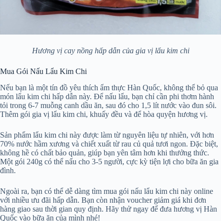
Hương vị cay nồng hấp dẫn của gia vị lẩu kim chi
Mua Gói Nấu Lẩu Kim Chi
Nếu bạn là một tín đồ yêu thích ẩm thực Hàn Quốc, không thể bỏ qua
món lẩu kim chi hấp dẫn này. Để nấu lẩu, bạn chỉ cần phi thơm hành
tỏi trong 6-7 muỗng canh dầu ăn, sau đó cho 1,5 lít nước vào đun sôi.
Thêm gói gia vị lẩu kim chi, khuấy đều và để hòa quyện hương vị.
Sản phẩm lẩu kim chi này được làm từ nguyên liệu tự nhiên, với hơn
70% nước hầm xương và chiết xuất từ rau củ quả tươi ngon. Đặc biệt,
không hề có chất bảo quản, giúp bạn yên tâm hơn khi thưởng thức.
Một gói 240g có thể nấu cho 3-5 người, cực kỳ tiện lợi cho bữa ăn gia
đình.
Ngoài ra, bạn có thể dễ dàng tìm mua gói nấu lẩu kim chi này online
với nhiều ưu đãi hấp dẫn. Bạn còn nhận voucher giảm giá khi đơn
hàng giao sau thời gian quy định. Hãy thử ngay để đưa hương vị Hàn
Quốc vào bữa ăn của mình nhé!