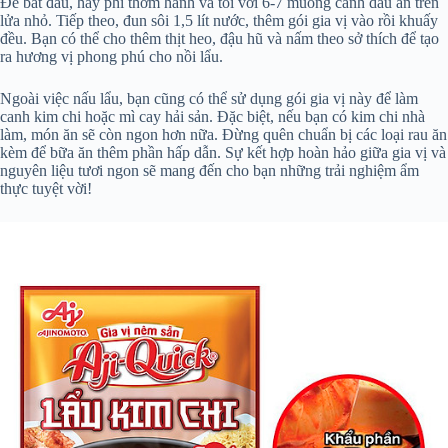
Để bắt đầu, hãy phi thơm hành và tỏi với 6-7 muỗng canh dầu ăn trên
lửa nhỏ. Tiếp theo, đun sôi 1,5 lít nước, thêm gói gia vị vào rồi khuấy
đều. Bạn có thể cho thêm thịt heo, đậu hũ và nấm theo sở thích để tạo
ra hương vị phong phú cho nồi lẩu.
Ngoài việc nấu lẩu, bạn cũng có thể sử dụng gói gia vị này để làm
canh kim chi hoặc mì cay hải sản. Đặc biệt, nếu bạn có kim chi nhà
làm, món ăn sẽ còn ngon hơn nữa. Đừng quên chuẩn bị các loại rau ăn
kèm để bữa ăn thêm phần hấp dẫn. Sự kết hợp hoàn hảo giữa gia vị và
nguyên liệu tươi ngon sẽ mang đến cho bạn những trải nghiệm ẩm
thực tuyệt vời!