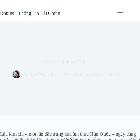
Skip
to
Robins - Thông Tin Tài Chính
content
Gói Nấu Lẩu Kim Chi
Trịnh Hồng Vân
November 24, 2025
BLOG
Lẩu kim chi – món ăn đặc trưng của ẩm thực Hàn Quốc – ngày càng
được yêu thích tại Việt Nam nhờ hương vị cay nồng, đậm đà và sự tiện