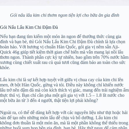
Gói nấu lẩu kim chi thơm ngon tiện lợi cho bữa ăn gia đình
Gói Nấu Lẩu Kim Chi Đậm Đà
Nếu bạn đang tìm kiếm một món ăn ngon để thưởng thức cùng gia
đình và bạn bè, thì Gói Nấu Lẩu Kim Chi Đậm Đà chính là lựa chọn
hoàn hảo. Với hương vị chuẩn Hàn Quốc, gói gia vị nêm sẵn Aji-
Quick 46g giúp tiết kiệm thời gian chế biến mà vẫn mang lại nồi lẩu
thơm ngon. Thành phần cực kỳ tự nhiên, bao gồm trên 70% nước hầm
xương cùng chiết xuất rau củ quả tươi cũng đảm bảo an toàn cho sức
khỏe.
Lẩu kim chi là sự kết hợp tuyệt vời giữa vị chua cay của kim chi lên
men, ớt bột Hàn Quốc, gừng và tỏi. Điều này không chỉ khiến nước
lẩu trở nên đậm đà mà còn kích thích vị giác, mang đến trải nghiệm ẩm
thực thú vị. Bạn chỉ cần pha một gói gia vị với 1.5 – 1.8 lít nước cho
một bữa ăn từ 3 đến 4 người, thật tiện lợi phải không?
Ngoài ra, có thể dễ dàng kết hợp với các nguyên liệu như thịt hoặc hải
sản để tạo nên những món lẩu dễ chịu và bổ dưỡng. Lẩu kim chi
không đơn thuần là một món ăn, mà là một phần không thể thiếu trong
những buổi sum họp bên gia đình, bạn bè. Hãy thử ngay để cảm nhận