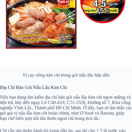
Vị cay nồng kim chi trong gói nấu lẩu hấp dẫn
Địa Chỉ Bán Gói Nấu Lẩu Kim Chi
Nếu bạn đang tìm kiếm địa chỉ bán gói nấu lẩu kim chi ngon miệng và
tiện lợi, hãy đến ngay Lô C40-43/I, C51-55/II, Đường số 7, Khu công
nghiệp Vĩnh Lộc, Thành phố Hồ Chí Minh. Ở đây, bạn sẽ tìm thấy các
gói gia vị nấu lẩu kim chi hoàn chỉnh, như O’food và Barona, giúp
bạn chế biến một nồi lẩu thơm ngon chỉ trong tích tắc.
Chỉ cần phi thơm hành tỏi trong dầu ăn, sau đó cho 1,5 lít nước vào