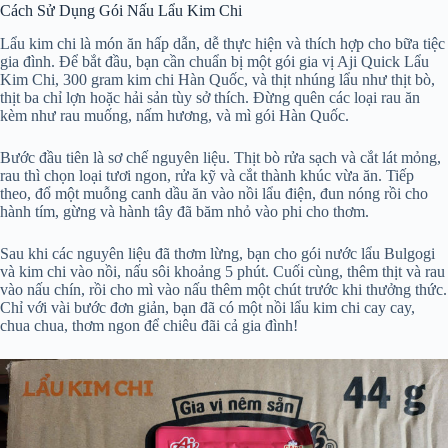
Cách Sử Dụng Gói Nấu Lẩu Kim Chi
Lẩu kim chi là món ăn hấp dẫn, dễ thực hiện và thích hợp cho bữa tiệc
gia đình. Để bắt đầu, bạn cần chuẩn bị một gói gia vị Aji Quick Lẩu
Kim Chi, 300 gram kim chi Hàn Quốc, và thịt nhúng lẩu như thịt bò,
thịt ba chỉ lợn hoặc hải sản tùy sở thích. Đừng quên các loại rau ăn
kèm như rau muống, nấm hương, và mì gói Hàn Quốc.
Bước đầu tiên là sơ chế nguyên liệu. Thịt bò rửa sạch và cắt lát mỏng,
rau thì chọn loại tươi ngon, rửa kỹ và cắt thành khúc vừa ăn. Tiếp
theo, đổ một muỗng canh dầu ăn vào nồi lẩu điện, đun nóng rồi cho
hành tím, gừng và hành tây đã băm nhỏ vào phi cho thơm.
Sau khi các nguyên liệu đã thơm lừng, bạn cho gói nước lẩu Bulgogi
và kim chi vào nồi, nấu sôi khoảng 5 phút. Cuối cùng, thêm thịt và rau
vào nấu chín, rồi cho mì vào nấu thêm một chút trước khi thưởng thức.
Chỉ với vài bước đơn giản, bạn đã có một nồi lẩu kim chi cay cay,
chua chua, thơm ngon để chiêu đãi cả gia đình!