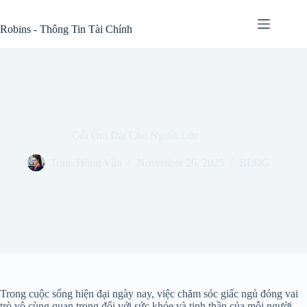
Skip
to
Robins - Thông Tin Tài Chính
content
Gối Ôm Dài Cho Người Lớn
Trịnh Hồng Vân
November 26, 2025
BLOG
Trong cuộc sống hiện đại ngày nay, việc chăm sóc giấc ngủ đóng vai
trò vô cùng quan trọng đối với sức khỏe và tinh thần của mỗi người