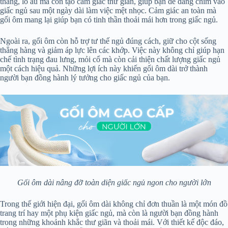
thẳng, lo âu mà còn tạo cảm giác thư giãn, giúp bạn dễ dàng chìm vào
giấc ngủ sau một ngày dài làm việc mệt nhọc. Cảm giác an toàn mà
gối ôm mang lại giúp bạn có tinh thần thoải mái hơn trong giấc ngủ.
Ngoài ra, gối ôm còn hỗ trợ tư thế ngủ đúng cách, giữ cho cột sống
thẳng hàng và giảm áp lực lên các khớp. Việc này không chỉ giúp hạn
chế tình trạng đau lưng, mỏi cổ mà còn cải thiện chất lượng giấc ngủ
một cách hiệu quả. Những lợi ích này khiến gối ôm dài trở thành
người bạn đồng hành lý tưởng cho giấc ngủ của bạn.
Gối ôm dài nâng đỡ toàn diện giấc ngủ ngon cho người lớn
Trong thế giới hiện đại, gối ôm dài không chỉ đơn thuần là một món đồ
trang trí hay một phụ kiện giấc ngủ, mà còn là người bạn đồng hành
trong những khoảnh khắc thư giãn và thoải mái. Với thiết kế độc đáo,