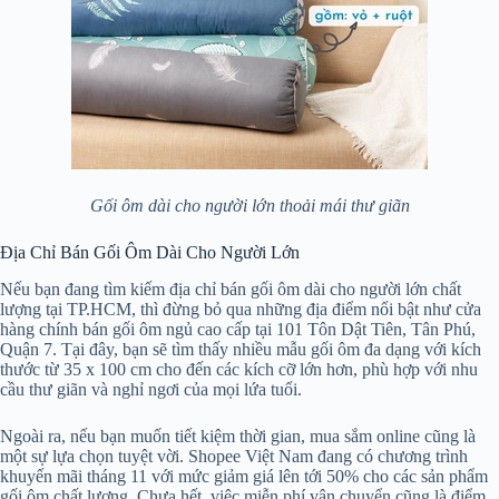
Gối ôm dài cho người lớn thoải mái thư giãn
Địa Chỉ Bán Gối Ôm Dài Cho Người Lớn
Nếu bạn đang tìm kiếm địa chỉ bán gối ôm dài cho người lớn chất
lượng tại TP.HCM, thì đừng bỏ qua những địa điểm nổi bật như cửa
hàng chính bán gối ôm ngủ cao cấp tại 101 Tôn Dật Tiên, Tân Phú,
Quận 7. Tại đây, bạn sẽ tìm thấy nhiều mẫu gối ôm đa dạng với kích
thước từ 35 x 100 cm cho đến các kích cỡ lớn hơn, phù hợp với nhu
cầu thư giãn và nghỉ ngơi của mọi lứa tuổi.
Ngoài ra, nếu bạn muốn tiết kiệm thời gian, mua sắm online cũng là
một sự lựa chọn tuyệt vời. Shopee Việt Nam đang có chương trình
khuyến mãi tháng 11 với mức giảm giá lên tới 50% cho các sản phẩm
gối ôm chất lượng. Chưa hết, việc miễn phí vận chuyển cũng là điểm