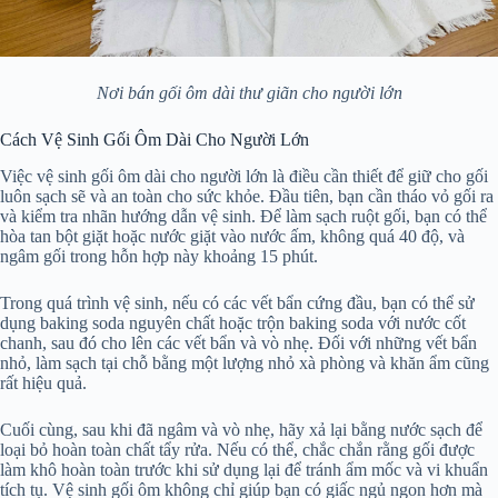
Nơi bán gối ôm dài thư giãn cho người lớn
Cách Vệ Sinh Gối Ôm Dài Cho Người Lớn
Việc vệ sinh gối ôm dài cho người lớn là điều cần thiết để giữ cho gối
luôn sạch sẽ và an toàn cho sức khỏe. Đầu tiên, bạn cần tháo vỏ gối ra
và kiểm tra nhãn hướng dẫn vệ sinh. Để làm sạch ruột gối, bạn có thể
hòa tan bột giặt hoặc nước giặt vào nước ấm, không quá 40 độ, và
ngâm gối trong hỗn hợp này khoảng 15 phút.
Trong quá trình vệ sinh, nếu có các vết bẩn cứng đầu, bạn có thể sử
dụng baking soda nguyên chất hoặc trộn baking soda với nước cốt
chanh, sau đó cho lên các vết bẩn và vò nhẹ. Đối với những vết bẩn
nhỏ, làm sạch tại chỗ bằng một lượng nhỏ xà phòng và khăn ẩm cũng
rất hiệu quả.
Cuối cùng, sau khi đã ngâm và vò nhẹ, hãy xả lại bằng nước sạch để
loại bỏ hoàn toàn chất tẩy rửa. Nếu có thể, chắc chắn rằng gối được
làm khô hoàn toàn trước khi sử dụng lại để tránh ẩm mốc và vi khuẩn
tích tụ. Vệ sinh gối ôm không chỉ giúp bạn có giấc ngủ ngon hơn mà