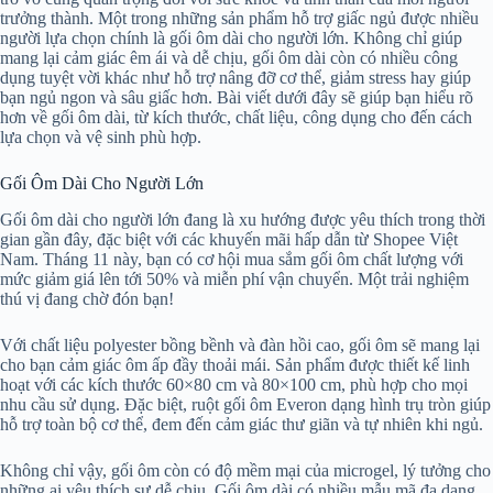
trưởng thành. Một trong những sản phẩm hỗ trợ giấc ngủ được nhiều
người lựa chọn chính là gối ôm dài cho người lớn. Không chỉ giúp
mang lại cảm giác êm ái và dễ chịu, gối ôm dài còn có nhiều công
dụng tuyệt vời khác như hỗ trợ nâng đỡ cơ thể, giảm stress hay giúp
bạn ngủ ngon và sâu giấc hơn. Bài viết dưới đây sẽ giúp bạn hiểu rõ
hơn về gối ôm dài, từ kích thước, chất liệu, công dụng cho đến cách
lựa chọn và vệ sinh phù hợp.
Gối Ôm Dài Cho Người Lớn
Gối ôm dài cho người lớn đang là xu hướng được yêu thích trong thời
gian gần đây, đặc biệt với các khuyến mãi hấp dẫn từ Shopee Việt
Nam. Tháng 11 này, bạn có cơ hội mua sắm gối ôm chất lượng với
mức giảm giá lên tới 50% và miễn phí vận chuyển. Một trải nghiệm
thú vị đang chờ đón bạn!
Với chất liệu polyester bồng bềnh và đàn hồi cao, gối ôm sẽ mang lại
cho bạn cảm giác ôm ấp đầy thoải mái. Sản phẩm được thiết kế linh
hoạt với các kích thước 60×80 cm và 80×100 cm, phù hợp cho mọi
nhu cầu sử dụng. Đặc biệt, ruột gối ôm Everon dạng hình trụ tròn giúp
hỗ trợ toàn bộ cơ thể, đem đến cảm giác thư giãn và tự nhiên khi ngủ.
Không chỉ vậy, gối ôm còn có độ mềm mại của microgel, lý tưởng cho
những ai yêu thích sự dễ chịu. Gối ôm dài có nhiều mẫu mã đa dạng