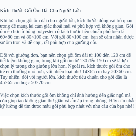
Kích Thước Gối Ôm Dài Cho Người Lớn
Khi lựa chọn gối ôm dài cho người lớn, kích thước đóng vai trò quan
trọng để mang lại cảm giác thoải mái và phù hợp với không gian. Gối
ôm ép hơi từ bông polyester có kích thước tiêu chuẩn phổ biến là
60×80 cm và 80×100 cm. Với gối 80×100 cm, bạn sẽ cảm nhận được
sự ôm trọn và dễ chịu, rất phù hợp cho giường đôi.
Đối với giường đơn, bạn nên chọn gối ôm dài từ 100 đến 120 cm để
tiết kiệm không gian, trong khi gối ôm từ 130 đến 150 cm sẽ là lựa
chọn lý tưởng cho giường lớn hơn. Ngoài ra, kích thước gối ôm cho
trẻ em thường nhỏ hơn, với nhiều loại như 14×65 cm hay 20×60 cm.
Tuy nhiên, đối với người lớn, kích thước tiêu chuẩn cho gối đầu là
45×65 cm hoặc 50×70 cm.
Việc chọn kích thước gối ôm không chỉ ảnh hưởng đến giấc ngủ mà
còn giúp tạo không gian thư giãn và ấm áp trong phòng. Hãy cân nhắc
kỹ lưỡng để tìm được mẫu gối phù hợp nhất với nhu cầu của bạn nhé!