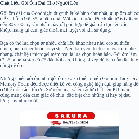
Chất Liệu Gối Ôm Dài Cho Người Lớn
Gối ôm dài của Goodnight được thiết kế hình chữ nhật, giúp ôm sát cơ
thể và hỗ trợ cột sống hiệu quả. Với kích thước tiêu chuẩn từ 60x80cm
đến 80x100cm, sản phẩm này rất phù hợp để giảm áp lực lên các
khớp, mang lại cảm giác thoải mái tuyệt vời khi sử dụng.
Bạn có thể lựa chọn từ nhiều chất liệu khác nhau như cao su thiên
nhiên, microfiber hoặc polyester. Nếu bạn yêu thích cảm giác ôm nhẹ
nhàng, chất liệu microgel mềm mại là lựa chọn hoàn hảo. Gối ôm làm
từ bông polyester có độ đàn hồi cao, không bị xẹp dù bạn nằm lâu hay
dùng để ôm.
Những chiếc gối ôm như gối ôm cao su thiên nhiên Gummi Body hay
Memory Foam đều được thiết kế với công nghệ hiện đại, giúp nâng đỡ
cơ thể một cách tối ưu. Sự mềm mại và êm ái từ chất liệu PU foam
cũng mang đến cảm giác dễ chịu, đặc biệt cho những ai hay bị đau
lưng hay nhức mỏi.