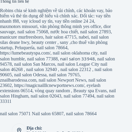
Thông tin liên hệ
Robins chia sẻ kinh nghiệm về tài chính, các khoản vay, bảo
hiểm và thẻ tín dụng dễ hiểu và chính xác. Đối tác:
vay tiền
nhanh f88
,
vay icloud uy tín
,
vay tiền online 24 24
,
maxmotors missouri
,
văn phòng thông minh yes office
,
dior
sauvage
,
nail salon 75068
,
nước hoa chiết
,
nail salon 27893
,
manicure murfreesboro
,
hair salon 47715
,
nabei
,
nail salon
silas deane hwy
,
beauty center
,
sany
,
cho thuê văn phòng
startup
,
Peluquería
,
nail salon 78664
,
https://lumebeautyspa.com/
,
nail salon oklahoma city
,
nail
nail salon 33948
salon humble
,
nail salon 77388
,
,
nail salon
94578
,
nail salon San Marcos
,
nail salon League City
nail
salon 46268
,
nail salon 32940
,
nail salon 22312
,
nail salon
90605
,
nail salon Odessa
,
nail salon 79765
,
znailbarodessa.com
,
nail salon Newport News
,
nail salon
23602
,
https://magicnailllcnewportnews.com/
,
eyelash
extensions 06514
,
vòng quay random
,
Beauty spa Evans
,
nail
salon Hingham
,
nail salon 02043
,
nail salon 77494
,
nail salon
33311
nail salon 75071
Nail salon 65807
,
nail salon 78664
Địa chỉ: