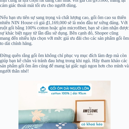
mịn cũng là lựa chọn rất đáng cân nhắc với giá chỉ ₫95.000, mang lại
cảm giác thoải mái tối ưu cho người dùng.
Nếu bạn ưu tiên sự sang trọng và chất lượng cao, gối ôm cao su thiên
nhiên NIN House có giá ₫1,169,000 sẽ là món đầu tư xứng đáng. Với
ruột gối bằng 100% cotton hoặc gòn microfiber, bạn sẽ cảm nhận được
sự khác biệt ngay từ lần đầu sử dụng. Bên cạnh đó, Shopee cũng
mang đến nhiều lựa chọn với mức giá ưu đãi cho các sản phẩm gối ôm
to dài chính hãng.
Đừng quên rằng gối ôm không chỉ phục vụ mục đích làm đẹp mà còn
giúp bạn kê chân và tránh đau lưng trong khi ngủ. Hãy tham khảo các
sản phẩm gối ôm ấm cúng để mang lại giấc ngủ ngon hơn cho mình và
người thân nhé!