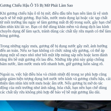
Gương Chiếu Hậu Ô Tô Bị Mờ Phải Làm Sao
Khi gương chiếu hậu ô tô bị mờ, điều đầu tiên bạn nên làm là vệ sinh
sạch sẽ bề mặt gương. Bụi bẩn, nước mưa đọng lại hoặc các tạp chất
từ môi trường lâu ngày sẽ làm gương mất đi độ trong suốt, gây hạn chế
tầm nhìn khi lái xe. Bạn có thể dùng khăn mềm và dung dịch lau kính
chuyên dụng để làm sạch, tránh dùng các chất tẩy rửa mạnh có thể làm
hỏng gương.
Trong những ngày mưa, gương dễ bị đọng nước gây mờ, ảnh hưởng
đến an toàn. Nếu xe bạn không có chức năng sấy gương, có thể áp
dụng một số mẹo nhỏ như bôi một lớp mỏng sáp nến hoặc kem đánh
răng lên bề mặt gương rồi lau đều. Những lớp phủ này giúp chống
bám nước, làm nước mưa trôi nhanh hơn, giữ gương luôn sáng rõ.
Ngoài ra, việc bật điều hòa và chỉnh nhiệt độ trong xe phù hợp cũng
giúp giảm hiện tượng đọng hơi nước trên kính và gương chiếu hậu, cải
thiện tầm nhìn khi trời mưa hoặc ẩm ướt. Nếu gương bị mờ do tác
động của môi trường như ánh nắng, hóa chất, bạn nên hạn chế dùng
các chất tẩy rửa không phù hợp để bảo vệ bề mặt gương lâu dài.