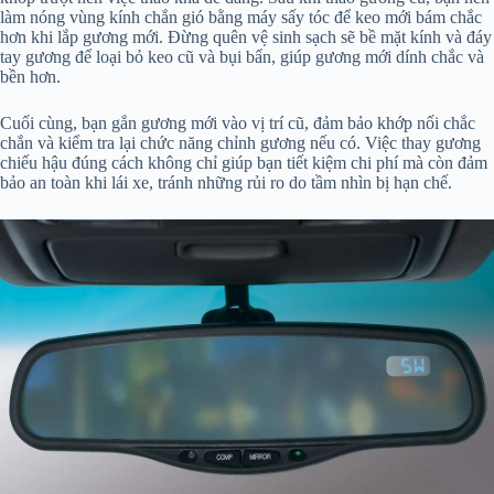
làm nóng vùng kính chắn gió bằng máy sấy tóc để keo mới bám chắc
hơn khi lắp gương mới. Đừng quên vệ sinh sạch sẽ bề mặt kính và đáy
tay gương để loại bỏ keo cũ và bụi bẩn, giúp gương mới dính chắc và
bền hơn.
Cuối cùng, bạn gắn gương mới vào vị trí cũ, đảm bảo khớp nối chắc
chắn và kiểm tra lại chức năng chỉnh gương nếu có. Việc thay gương
chiếu hậu đúng cách không chỉ giúp bạn tiết kiệm chi phí mà còn đảm
bảo an toàn khi lái xe, tránh những rủi ro do tầm nhìn bị hạn chế.