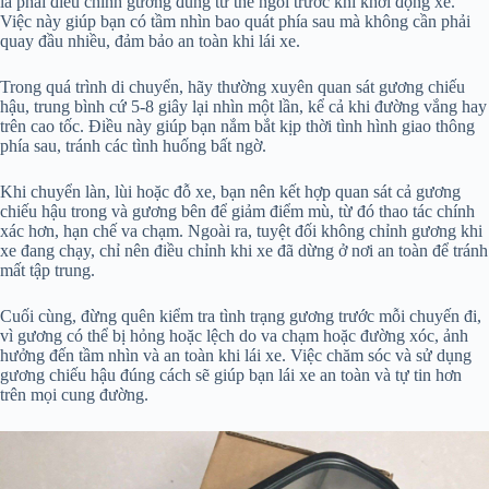
là phải điều chỉnh gương đúng tư thế ngồi trước khi khởi động xe.
Việc này giúp bạn có tầm nhìn bao quát phía sau mà không cần phải
quay đầu nhiều, đảm bảo an toàn khi lái xe.
Trong quá trình di chuyển, hãy thường xuyên quan sát gương chiếu
hậu, trung bình cứ 5-8 giây lại nhìn một lần, kể cả khi đường vắng hay
trên cao tốc. Điều này giúp bạn nắm bắt kịp thời tình hình giao thông
phía sau, tránh các tình huống bất ngờ.
Khi chuyển làn, lùi hoặc đỗ xe, bạn nên kết hợp quan sát cả gương
chiếu hậu trong và gương bên để giảm điểm mù, từ đó thao tác chính
xác hơn, hạn chế va chạm. Ngoài ra, tuyệt đối không chỉnh gương khi
xe đang chạy, chỉ nên điều chỉnh khi xe đã dừng ở nơi an toàn để tránh
mất tập trung.
Cuối cùng, đừng quên kiểm tra tình trạng gương trước mỗi chuyến đi,
vì gương có thể bị hỏng hoặc lệch do va chạm hoặc đường xóc, ảnh
hưởng đến tầm nhìn và an toàn khi lái xe. Việc chăm sóc và sử dụng
gương chiếu hậu đúng cách sẽ giúp bạn lái xe an toàn và tự tin hơn
trên mọi cung đường.