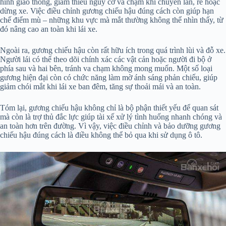
hình giao thông, giảm thiểu nguy cơ va chạm khi chuyển làn, rẽ hoặc
dừng xe. Việc điều chỉnh gương chiếu hậu đúng cách còn giúp hạn
chế điểm mù – những khu vực mà mắt thường không thể nhìn thấy, từ
đó nâng cao an toàn khi lái xe.
Ngoài ra, gương chiếu hậu còn rất hữu ích trong quá trình lùi và đỗ xe.
Người lái có thể theo dõi chính xác các vật cản hoặc người đi bộ ở
phía sau và hai bên, tránh va chạm không mong muốn. Một số loại
gương hiện đại còn có chức năng làm mờ ánh sáng phản chiếu, giúp
giảm chói mắt khi lái xe ban đêm, tăng sự thoải mái và an toàn.
Tóm lại, gương chiếu hậu không chỉ là bộ phận thiết yếu để quan sát
mà còn là trợ thủ đắc lực giúp tài xế xử lý tình huống nhanh chóng và
an toàn hơn trên đường. Vì vậy, việc điều chỉnh và bảo dưỡng gương
chiếu hậu đúng cách là điều không thể bỏ qua khi sử dụng ô tô.