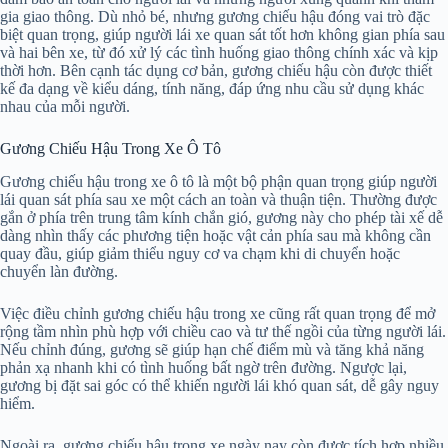
gia giao thông. Dù nhỏ bé, nhưng gương chiếu hậu đóng vai trò đặc
biệt quan trọng, giúp người lái xe quan sát tốt hơn không gian phía sau
và hai bên xe, từ đó xử lý các tình huống giao thông chính xác và kịp
thời hơn. Bên cạnh tác dụng cơ bản, gương chiếu hậu còn được thiết
kế đa dạng về kiểu dáng, tính năng, đáp ứng nhu cầu sử dụng khác
nhau của mỗi người.
Gương Chiếu Hậu Trong Xe Ô Tô
Gương chiếu hậu trong xe ô tô là một bộ phận quan trọng giúp người
lái quan sát phía sau xe một cách an toàn và thuận tiện. Thường được
gắn ở phía trên trung tâm kính chắn gió, gương này cho phép tài xế dễ
dàng nhìn thấy các phương tiện hoặc vật cản phía sau mà không cần
quay đầu, giúp giảm thiểu nguy cơ va chạm khi di chuyển hoặc
chuyển làn đường.
Việc điều chỉnh gương chiếu hậu trong xe cũng rất quan trọng để mở
rộng tầm nhìn phù hợp với chiều cao và tư thế ngồi của từng người lái.
Nếu chỉnh đúng, gương sẽ giúp hạn chế điểm mù và tăng khả năng
phản xạ nhanh khi có tình huống bất ngờ trên đường. Ngược lại,
gương bị đặt sai góc có thể khiến người lái khó quan sát, dễ gây nguy
hiểm.
Ngoài ra, gương chiếu hậu trong xe ngày nay còn được tích hợp nhiều