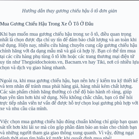
Hướng dẫn thay gương chiếu hậu ô tô đơn giản
Mua Gương Chiếu Hậu Trong Xe Ô Tô Ở Đâu
Khi bạn muốn mua gương chiếu hậu trong xe ô tô, điều quan trọng
nhất là chọn được địa chỉ uy tín để đảm bảo chất lượng và an toàn khi
sử dụng. Hiện nay, nhiều cửa hàng chuyên cung cấp gương chiếu hậu
chính hãng với đa dạng mẫu mã và giá cả hợp lý. Bạn có thể tìm mua
tại các cửa hàng phụ tùng ô tô lớn hoặc các trang thương mại điện tử
uy tín như Thegioidochoioto.vn, Bacnam.vn hay Tiki, nơi có nhiều lựa
chọn và dịch vụ giao hàng nhanh.
Ngoài ra, khi mua gương chiếu hậu, bạn nên lưu ý kiểm tra kỹ thiết kế
và tem nhãn để tránh mua phải hàng giả, hàng nhái kém chất lượng.
Các sản phẩm chính hãng thường có chế độ bảo hành rõ ràng, giúp
bạn yên tâm hơn khi sử dụng. Nếu không chắc chắn, bạn có thể hỏi
trực tiếp nhân viên tư vấn để được hỗ trợ chọn loại gương phù hợp với
xe và nhu cầu của mình.
Việc chọn mua gương chiếu hậu đúng chuẩn không chỉ giúp bạn quan
sát tốt hơn khi lái xe mà còn góp phần đảm bảo an toàn cho chính bạn
và những người tham gia giao thông xung quanh. Vì vậy, đừng ngại
dành thời gian tìm hiểu kỹ trước khi quyết định mua nhé!