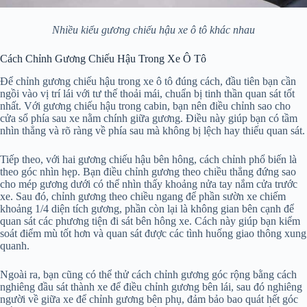
Nhiều kiểu gương chiếu hậu xe ô tô khác nhau
Cách Chỉnh Gương Chiếu Hậu Trong Xe Ô Tô
Để chỉnh gương chiếu hậu trong xe ô tô đúng cách, đầu tiên bạn cần
ngồi vào vị trí lái với tư thế thoải mái, chuẩn bị tinh thần quan sát tốt
nhất. Với gương chiếu hậu trong cabin, bạn nên điều chỉnh sao cho
cửa sổ phía sau xe nằm chính giữa gương. Điều này giúp bạn có tầm
nhìn thẳng và rõ ràng về phía sau mà không bị lệch hay thiếu quan sát.
Tiếp theo, với hai gương chiếu hậu bên hông, cách chỉnh phổ biến là
theo góc nhìn hẹp. Bạn điều chỉnh gương theo chiều thẳng đứng sao
cho mép gương dưới có thể nhìn thấy khoảng nửa tay nắm cửa trước
xe. Sau đó, chỉnh gương theo chiều ngang để phần sườn xe chiếm
khoảng 1/4 diện tích gương, phần còn lại là không gian bên cạnh để
quan sát các phương tiện đi sát bên hông xe. Cách này giúp bạn kiểm
soát điểm mù tốt hơn và quan sát được các tình huống giao thông xung
quanh.
Ngoài ra, bạn cũng có thể thử cách chỉnh gương góc rộng bằng cách
nghiêng đầu sát thành xe để điều chỉnh gương bên lái, sau đó nghiêng
người về giữa xe để chỉnh gương bên phụ, đảm bảo bao quát hết góc