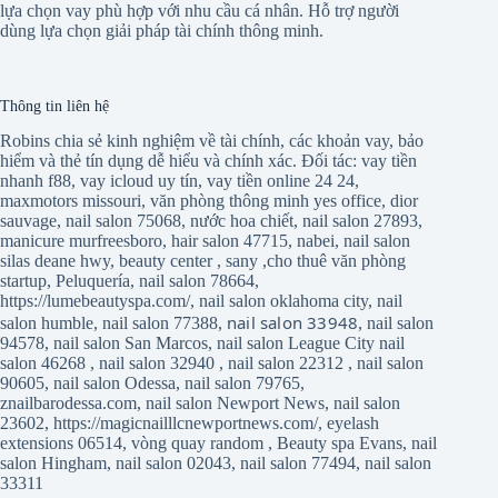
lựa chọn vay phù hợp với nhu cầu cá nhân. Hỗ trợ người
dùng lựa chọn giải pháp tài chính thông minh.
Thông tin liên hệ
Robins chia sẻ kinh nghiệm về tài chính, các khoản vay, bảo
hiểm và thẻ tín dụng dễ hiểu và chính xác. Đối tác:
vay tiền
nhanh f88
,
vay icloud uy tín
,
vay tiền online 24 24
,
maxmotors missouri
,
văn phòng thông minh yes office
,
dior
sauvage
,
nail salon 75068
,
nước hoa chiết
,
nail salon 27893
,
manicure murfreesboro
,
hair salon 47715
,
nabei
,
nail salon
silas deane hwy
,
beauty center
,
sany
,
cho thuê văn phòng
startup
,
Peluquería
,
nail salon 78664
,
https://lumebeautyspa.com/
,
nail salon oklahoma city
,
nail
nail salon 33948
salon humble
,
nail salon 77388
,
,
nail salon
94578
,
nail salon San Marcos
,
nail salon League City
nail
salon 46268
,
nail salon 32940
,
nail salon 22312
,
nail salon
90605
,
nail salon Odessa
,
nail salon 79765
,
znailbarodessa.com
,
nail salon Newport News
,
nail salon
23602
,
https://magicnailllcnewportnews.com/
,
eyelash
extensions 06514
,
vòng quay random
,
Beauty spa Evans
,
nail
salon Hingham
,
nail salon 02043
,
nail salon 77494
,
nail salon
33311