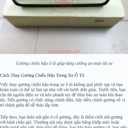
Gương chiếu hậu ô tô giúp tăng cường an toàn lái xe
Cách Thay Gương Chiếu Hậu Trong Xe Ô Tô
Việc thay gương chiếu hậu trong xe ô tô không quá phức tạp và bạn
hoàn toàn có thể tự làm tại nhà với vài bước đơn giản. Trước tiên, bạn
cần tắt nguồn điện xe và kéo phanh tay để đảm bảo an toàn khi thao
tác. Nếu gương có chức năng chỉnh điện, hãy điều chỉnh gương về vị
trí chính giữa để dễ tháo lắp hơn.
Tiếp theo, bạn tháo nút gắn ở cổ gương, đây là điểm chốt nối gương
với kính chắn gió. Thường nút này được gắn bằng khớp móc hoặc
khớp trượt nên việc tháo khá dễ dàng. Sau khi tháo gương cũ, bạn nên