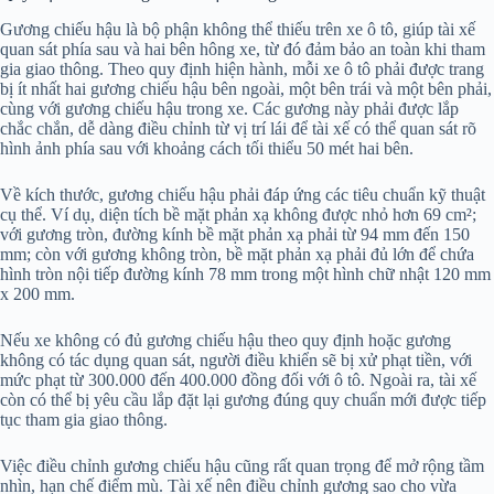
Gương chiếu hậu là bộ phận không thể thiếu trên xe ô tô, giúp tài xế
quan sát phía sau và hai bên hông xe, từ đó đảm bảo an toàn khi tham
gia giao thông. Theo quy định hiện hành, mỗi xe ô tô phải được trang
bị ít nhất hai gương chiếu hậu bên ngoài, một bên trái và một bên phải,
cùng với gương chiếu hậu trong xe. Các gương này phải được lắp
chắc chắn, dễ dàng điều chỉnh từ vị trí lái để tài xế có thể quan sát rõ
hình ảnh phía sau với khoảng cách tối thiểu 50 mét hai bên.
Về kích thước, gương chiếu hậu phải đáp ứng các tiêu chuẩn kỹ thuật
cụ thể. Ví dụ, diện tích bề mặt phản xạ không được nhỏ hơn 69 cm²;
với gương tròn, đường kính bề mặt phản xạ phải từ 94 mm đến 150
mm; còn với gương không tròn, bề mặt phản xạ phải đủ lớn để chứa
hình tròn nội tiếp đường kính 78 mm trong một hình chữ nhật 120 mm
x 200 mm.
Nếu xe không có đủ gương chiếu hậu theo quy định hoặc gương
không có tác dụng quan sát, người điều khiển sẽ bị xử phạt tiền, với
mức phạt từ 300.000 đến 400.000 đồng đối với ô tô. Ngoài ra, tài xế
còn có thể bị yêu cầu lắp đặt lại gương đúng quy chuẩn mới được tiếp
tục tham gia giao thông.
Việc điều chỉnh gương chiếu hậu cũng rất quan trọng để mở rộng tầm
nhìn, hạn chế điểm mù. Tài xế nên điều chỉnh gương sao cho vừa