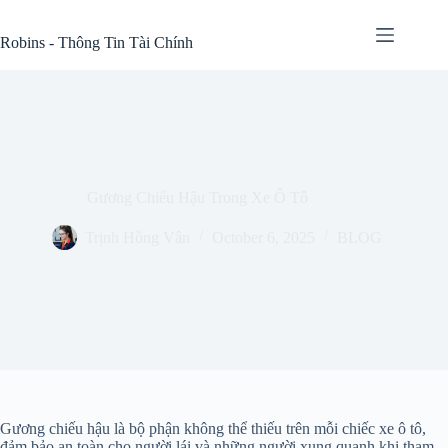
Skip
to
Robins - Thông Tin Tài Chính
content
Gương Chiếu Hậu Trong Xe Ô Tô
Trịnh Hồng Vân
October 6, 2025
BLOG
Gương chiếu hậu là bộ phận không thể thiếu trên mỗi chiếc xe ô tô,
đảm bảo an toàn cho người lái và những người xung quanh khi tham