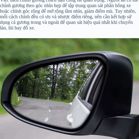
chỉnh gương theo góc nhìn hẹp để tập trung quan sát phần hông xe
hoặc chỉnh góc rộng để mở rộng tầm nhìn, giảm điểm mù. Tuy nhiên,
mỗi cách chỉnh đều có ưu và nhược điểm riêng, nên cần kết hợp sử
dụng cả gương trong và ngoài để quan sát hiệu quả nhất khi chuyển
làn, lùi hay đỗ xe.