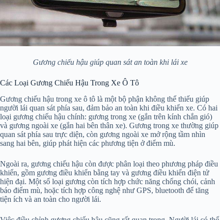
Gương chiếu hậu giúp quan sát an toàn khi lái xe
Các Loại Gương Chiếu Hậu Trong Xe Ô Tô
Gương chiếu hậu trong xe ô tô là một bộ phận không thể thiếu giúp
người lái quan sát phía sau, đảm bảo an toàn khi điều khiển xe. Có hai
loại gương chiếu hậu chính: gương trong xe (gắn trên kính chắn gió)
và gương ngoài xe (gắn hai bên thân xe). Gương trong xe thường giúp
quan sát phía sau trực diện, còn gương ngoài xe mở rộng tầm nhìn
sang hai bên, giúp phát hiện các phương tiện ở điểm mù.
Ngoài ra, gương chiếu hậu còn được phân loại theo phương pháp điều
khiển, gồm gương điều khiển bằng tay và gương điều khiển điện tử
hiện đại. Một số loại gương còn tích hợp chức năng chống chói, cảnh
báo điểm mù, hoặc tích hợp công nghệ như GPS, bluetooth để tăng
tiện ích và an toàn cho người lái.
Việc điều chỉnh gương chiếu hậu cũng rất quan trọng. Người lái có thể