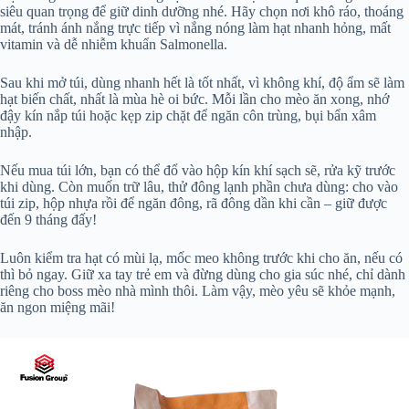
siêu quan trọng để giữ dinh dưỡng nhé. Hãy chọn nơi khô ráo, thoáng
mát, tránh ánh nắng trực tiếp vì nắng nóng làm hạt nhanh hỏng, mất
vitamin và dễ nhiễm khuẩn Salmonella.
Sau khi mở túi, dùng nhanh hết là tốt nhất, vì không khí, độ ẩm sẽ làm
hạt biến chất, nhất là mùa hè oi bức. Mỗi lần cho mèo ăn xong, nhớ
đậy kín nắp túi hoặc kẹp zip chặt để ngăn côn trùng, bụi bẩn xâm
nhập.
Nếu mua túi lớn, bạn có thể đổ vào hộp kín khí sạch sẽ, rửa kỹ trước
khi dùng. Còn muốn trữ lâu, thử đông lạnh phần chưa dùng: cho vào
túi zip, hộp nhựa rồi để ngăn đông, rã đông dần khi cần – giữ được
đến 9 tháng đấy!
Luôn kiểm tra hạt có mùi lạ, mốc meo không trước khi cho ăn, nếu có
thì bỏ ngay. Giữ xa tay trẻ em và đừng dùng cho gia súc nhé, chỉ dành
riêng cho boss mèo nhà mình thôi. Làm vậy, mèo yêu sẽ khỏe mạnh,
ăn ngon miệng mãi!