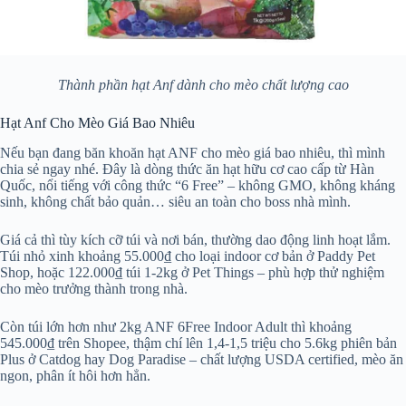
Thành phần hạt Anf dành cho mèo chất lượng cao
Hạt Anf Cho Mèo Giá Bao Nhiêu
Nếu bạn đang băn khoăn hạt ANF cho mèo giá bao nhiêu, thì mình
chia sẻ ngay nhé. Đây là dòng thức ăn hạt hữu cơ cao cấp từ Hàn
Quốc, nổi tiếng với công thức “6 Free” – không GMO, không kháng
sinh, không chất bảo quản… siêu an toàn cho boss nhà mình.
Giá cả thì tùy kích cỡ túi và nơi bán, thường dao động linh hoạt lắm.
Túi nhỏ xinh khoảng 55.000₫ cho loại indoor cơ bản ở Paddy Pet
Shop, hoặc 122.000₫ túi 1-2kg ở Pet Things – phù hợp thử nghiệm
cho mèo trưởng thành trong nhà.
Còn túi lớn hơn như 2kg ANF 6Free Indoor Adult thì khoảng
545.000₫ trên Shopee, thậm chí lên 1,4-1,5 triệu cho 5.6kg phiên bản
Plus ở Catdog hay Dog Paradise – chất lượng USDA certified, mèo ăn
ngon, phân ít hôi hơn hẳn.