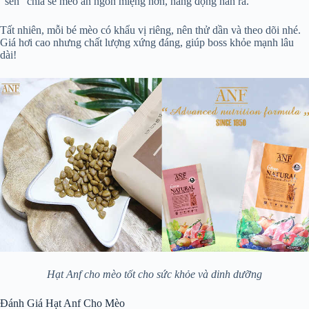
“sen” chia sẻ mèo ăn ngon miệng hơn, năng động hẳn ra.
Tất nhiên, mỗi bé mèo có khẩu vị riêng, nên thử dần và theo dõi nhé.
Giá hơi cao nhưng chất lượng xứng đáng, giúp boss khỏe mạnh lâu
dài!
Hạt Anf cho mèo tốt cho sức khỏe và dinh dưỡng
Đánh Giá Hạt Anf Cho Mèo