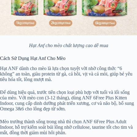
Hạt Anf cho mèo chất lượng cao dễ mua
Cách Sử Dụng Hạt Anf Cho Mèo
Hạt ANF dành cho mèo là lựa chọn tuyệt vời nhờ công thức “6
không” an toàn, giàu protein từ gà, cá hồi, vịt và cá mòi, giúp bé yêu
tiêu hóa tốt, lông mượt mà.
Để dùng hiệu quả, trước tiên chọn loại phù hợp với tuổi và lối sống
của mèo. Với mèo con (3-12 tháng), dùng ANF 6Free Plus Kitten
Indoor, cung cấp dinh dưỡng phát triển xương, cơ và não bộ, bổ sung
Omega 3&6 cho lông đẹp từ sớm.
Mèo trưởng thành sống trong nhà thì chọn ANF 6Free Plus Adult
Indoor, hỗ trợ kiểm soát búi lông nhờ cellulose, taurine tốt cho tim và
mắt, đồng thời giảm mùi hôi phân.