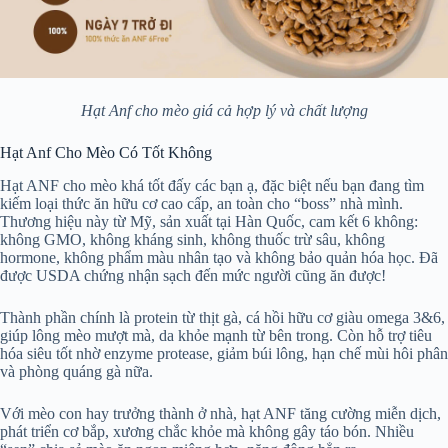
Hạt Anf cho mèo giá cả hợp lý và chất lượng
Hạt Anf Cho Mèo Có Tốt Không
Hạt ANF cho mèo khá tốt đấy các bạn ạ, đặc biệt nếu bạn đang tìm
kiếm loại thức ăn hữu cơ cao cấp, an toàn cho “boss” nhà mình.
Thương hiệu này từ Mỹ, sản xuất tại Hàn Quốc, cam kết 6 không:
không GMO, không kháng sinh, không thuốc trừ sâu, không
hormone, không phẩm màu nhân tạo và không bảo quản hóa học. Đã
được USDA chứng nhận sạch đến mức người cũng ăn được!
Thành phần chính là protein từ thịt gà, cá hồi hữu cơ giàu omega 3&6,
giúp lông mèo mượt mà, da khỏe mạnh từ bên trong. Còn hỗ trợ tiêu
hóa siêu tốt nhờ enzyme protease, giảm búi lông, hạn chế mùi hôi phân
và phòng quáng gà nữa.
Với mèo con hay trưởng thành ở nhà, hạt ANF tăng cường miễn dịch,
phát triển cơ bắp, xương chắc khỏe mà không gây táo bón. Nhiều