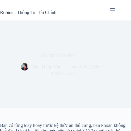
Skip
to
Robins - Thông Tin Tài Chính
content
Hạt Anf Cho Mèo
Trịnh Hồng Vân
January 11, 2026
THÚ CƯNG
Bạn có từng loay hoay trước kệ thức ăn thú cưng, băn khoăn không
biết đâu là loại hạt tốt cho mèo yêu của mình? Giữa muôn vàn lựa