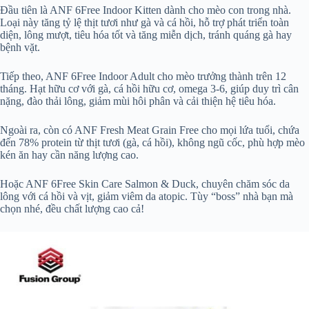
Đầu tiên là ANF 6Free Indoor Kitten dành cho mèo con trong nhà.
Loại này tăng tỷ lệ thịt tươi như gà và cá hồi, hỗ trợ phát triển toàn
diện, lông mượt, tiêu hóa tốt và tăng miễn dịch, tránh quáng gà hay
bệnh vặt.
Tiếp theo, ANF 6Free Indoor Adult cho mèo trưởng thành trên 12
tháng. Hạt hữu cơ với gà, cá hồi hữu cơ, omega 3-6, giúp duy trì cân
nặng, đào thải lông, giảm mùi hôi phân và cải thiện hệ tiêu hóa.
Ngoài ra, còn có ANF Fresh Meat Grain Free cho mọi lứa tuổi, chứa
đến 78% protein từ thịt tươi (gà, cá hồi), không ngũ cốc, phù hợp mèo
kén ăn hay cần năng lượng cao.
Hoặc ANF 6Free Skin Care Salmon & Duck, chuyên chăm sóc da
lông với cá hồi và vịt, giảm viêm da atopic. Tùy “boss” nhà bạn mà
chọn nhé, đều chất lượng cao cả!