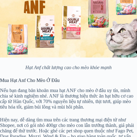
Hạt Anf chất lượng cao cho mèo khỏe mạnh
Mua Hạt Anf Cho Mèo Ở Đâu
Nếu bạn đang băn khoăn mua hạt ANF cho mèo ở đâu uy tín, mình
chia sẻ kinh nghiệm nhé. ANF là thương hiệu thức ăn hạt hữu cơ cao
cấp từ Hàn Quốc, với 70% nguyên liệu tự nhiên, thịt tươi, giúp mèo
tiêu hóa tốt, giảm búi lông và mùi hôi phân.
Hiện nay, dễ dàng tìm mua trên các trang thương mại điện tử như
Shopee, nơi có gói nhỏ 400gr cho mèo con lẫn trưởng thành, giá phải
chăng để thử trước. Hoặc ghé các pet shop quen thuộc như Fago Pet,
Dog Paradise, Mozzi, Wind & Fin – họ giao hàng toàn quốc, tư vấn