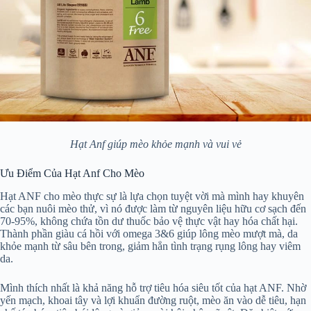
Hạt Anf giúp mèo khỏe mạnh và vui vẻ
Ưu Điểm Của Hạt Anf Cho Mèo
Hạt ANF cho mèo thực sự là lựa chọn tuyệt vời mà mình hay khuyên
các bạn nuôi mèo thử, vì nó được làm từ nguyên liệu hữu cơ sạch đến
70-95%, không chứa tồn dư thuốc bảo vệ thực vật hay hóa chất hại.
Thành phần giàu cá hồi với omega 3&6 giúp lông mèo mượt mà, da
khỏe mạnh từ sâu bên trong, giảm hẳn tình trạng rụng lông hay viêm
da.
Mình thích nhất là khả năng hỗ trợ tiêu hóa siêu tốt của hạt ANF. Nhờ
yến mạch, khoai tây và lợi khuẩn đường ruột, mèo ăn vào dễ tiêu, hạn