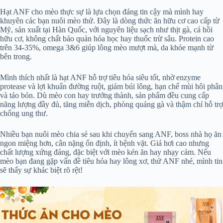
Hạt ANF cho mèo thực sự là lựa chọn đáng tin cậy mà mình hay
khuyên các bạn nuôi mèo thử. Đây là dòng thức ăn hữu cơ cao cấp từ
Mỹ, sản xuất tại Hàn Quốc, với nguyên liệu sạch như thịt gà, cá hồi
hữu cơ, không chất bảo quản hóa học hay thuốc trừ sâu. Protein cao
trên 34-35%, omega 3&6 giúp lông mèo mượt mà, da khỏe mạnh từ
bên trong.
Mình thích nhất là hạt ANF hỗ trợ tiêu hóa siêu tốt, nhờ enzyme
protease và lợi khuẩn đường ruột, giảm búi lông, hạn chế mùi hôi phân
và táo bón. Dù mèo con hay trưởng thành, sản phẩm đều cung cấp
năng lượng đầy đủ, tăng miễn dịch, phòng quáng gà và thậm chí hỗ trợ
chống ung thư.
Nhiều bạn nuôi mèo chia sẻ sau khi chuyển sang ANF, boss nhà họ ăn
ngon miệng hơn, cân nặng ổn định, ít bệnh vặt. Giá hơi cao nhưng
chất lượng xứng đáng, đặc biệt với mèo kén ăn hay nhạy cảm. Nếu
mèo bạn đang gặp vấn đề tiêu hóa hay lông xơ, thử ANF nhé, mình tin
sẽ thấy sự khác biệt rõ rệt!