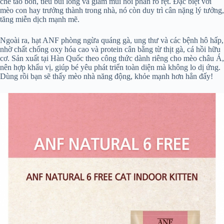
chế táo bón, tiêu búi lông và giảm mùi hôi phân rõ rệt. Đặc biệt với
mèo con hay trưởng thành trong nhà, nó còn duy trì cân nặng lý tưởng,
tăng miễn dịch mạnh mẽ.
Ngoài ra, hạt ANF phòng ngừa quáng gà, ung thư và các bệnh hô hấp,
nhờ chất chống oxy hóa cao và protein cân bằng từ thịt gà, cá hồi hữu
cơ. Sản xuất tại Hàn Quốc theo công thức dành riêng cho mèo châu Á,
nên hợp khẩu vị, giúp bé yêu phát triển toàn diện mà không lo dị ứng.
Dùng rồi bạn sẽ thấy mèo nhà năng động, khỏe mạnh hơn hẳn đấy!