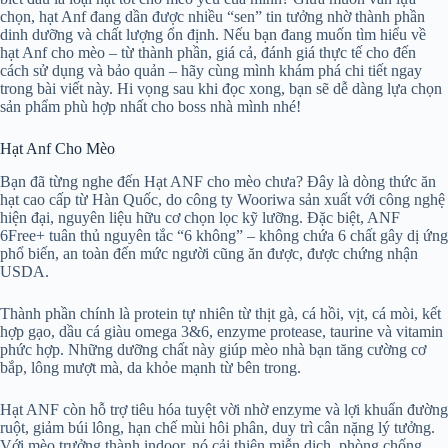
chọn, hạt Anf đang dần được nhiều “sen” tin tưởng nhờ thành phần
dinh dưỡng và chất lượng ổn định. Nếu bạn đang muốn tìm hiểu về
hạt Anf cho mèo – từ thành phần, giá cả, đánh giá thực tế cho đến
cách sử dụng và bảo quản – hãy cùng mình khám phá chi tiết ngay
trong bài viết này. Hi vọng sau khi đọc xong, bạn sẽ dễ dàng lựa chọn
sản phẩm phù hợp nhất cho boss nhà mình nhé!
Hạt Anf Cho Mèo
Bạn đã từng nghe đến Hạt ANF cho mèo chưa? Đây là dòng thức ăn
hạt cao cấp từ Hàn Quốc, do công ty Wooriwa sản xuất với công nghệ
hiện đại, nguyên liệu hữu cơ chọn lọc kỹ lưỡng. Đặc biệt, ANF
6Free+ tuân thủ nguyên tắc “6 không” – không chứa 6 chất gây dị ứng
phổ biến, an toàn đến mức người cũng ăn được, được chứng nhận
USDA.
Thành phần chính là protein tự nhiên từ thịt gà, cá hồi, vịt, cá mòi, kết
hợp gạo, dầu cá giàu omega 3&6, enzyme protease, taurine và vitamin
phức hợp. Những dưỡng chất này giúp mèo nhà bạn tăng cường cơ
bắp, lông mượt mà, da khỏe mạnh từ bên trong.
Hạt ANF còn hỗ trợ tiêu hóa tuyệt vời nhờ enzyme và lợi khuẩn đường
ruột, giảm búi lông, hạn chế mùi hôi phân, duy trì cân nặng lý tưởng.
Với mèo trưởng thành indoor, nó cải thiện miễn dịch, phòng chống