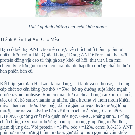
Hạt Anf dinh dưỡng cho mèo khỏe mạnh
Thành Phần Hạt Anf Cho Mèo
Bạn có biết hạt ANF cho mèo được yêu thích nhờ thành phần tự
nhiên, hữu cơ từ Hàn Quốc không? Dòng ANF 6Free+ nổi bật với
protein động vật cao từ thịt gà xay khô, cá hồi, thịt vịt và cá mòi,
chiếm tỷ lệ lớn giúp mèo tiêu hóa nhanh, hấp thụ dưỡng chất tốt hơn
hẳn phiên bản cũ.
Kết hợp gạo, đậu Hà Lan, khoai lang, hạt lanh và cellulose, hạt cung
cấp chất xơ cân bằng (xơ thô <=5%), hỗ trợ đường ruột khỏe mạnh
nhờ enzyme protease. Rau củ quả như cà chua, bông cải xanh, chuối,
táo, cà rốt bổ sung vitamin tự nhiên, tăng hương vị thơm ngon khiến
mèo "tham ăn" hơn. Đặc biệt, dầu cá giàu omega 3&6 dưỡng lông
mượt, taurine và L-lysine bảo vệ tim mạch, mắt sáng. Cam kết 6
KHÔNG (không chất bảo quản hóa học, GMO, kháng sinh...) cùng
chất chống oxy hóa từ hương thảo, quả mọng giúp tăng miễn dịch,
giảm dị ứng da. Với protein >=34%, béo >=12%, canxi 0.8-2%, ANF
phù hợp mèo trưởng thành indoor, giữ dáng thon gọn mà vẫn khỏe