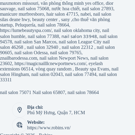
maxmotors missouri
,
văn phòng thông minh yes office
,
dior
sauvage
,
nail salon 75068
,
nước hoa chiết
,
nail salon 27893
,
manicure murfreesboro
,
hair salon 47715
,
nabei
,
nail salon
silas deane hwy
,
beauty center
,
sany
,
cho thuê văn phòng
startup
,
Peluquería
,
nail salon 78664
,
https://lumebeautyspa.com/
,
nail salon oklahoma city
,
nail
nail salon 33948
salon humble
,
nail salon 77388
,
,
nail salon
94578
,
nail salon San Marcos
,
nail salon League City
nail
salon 46268
,
nail salon 32940
,
nail salon 22312
,
nail salon
90605
,
nail salon Odessa
,
nail salon 79765
,
znailbarodessa.com
,
nail salon Newport News
,
nail salon
23602
,
https://magicnailllcnewportnews.com/
,
eyelash
extensions 06514
,
vòng quay random
,
Beauty spa Evans
,
nail
salon Hingham
,
nail salon 02043
,
nail salon 77494
,
nail salon
33311
nail salon 75071
Nail salon 65807
,
nail salon 78664
Địa chỉ:
Phú Mỹ Hưng, Quận 7, HCM
Website:
https://www.robins.vn/