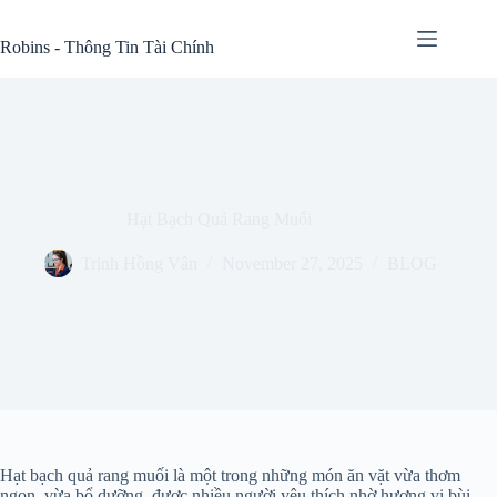
Skip
to
Robins - Thông Tin Tài Chính
content
Hạt Bạch Quả Rang Muối
Trịnh Hồng Vân
November 27, 2025
BLOG
Hạt bạch quả rang muối là một trong những món ăn vặt vừa thơm
ngon, vừa bổ dưỡng, được nhiều người yêu thích nhờ hương vị bùi