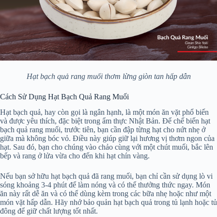
Hạt bạch quả rang muối thơm lừng giòn tan hấp dẫn
Cách Sử Dụng Hạt Bạch Quả Rang Muối
Hạt bạch quả, hay còn gọi là ngân hạnh, là một món ăn vặt phổ biến
và được yêu thích, đặc biệt trong ẩm thực Nhật Bản. Để chế biến hạt
bạch quả rang muối, trước tiên, bạn cần đập từng hạt cho nứt nhẹ ở
giữa mà không bóc vỏ. Điều này giúp giữ lại hương vị thơm ngon của
hạt. Sau đó, bạn cho chúng vào chảo cùng với một chút muối, bắc lên
bếp và rang ở lửa vừa cho đến khi hạt chín vàng.
Nếu bạn sở hữu hạt bạch quả đã rang muối, bạn chỉ cần sử dụng lò vi
sóng khoảng 3-4 phút để làm nóng và có thể thưởng thức ngay. Món
ăn này rất dễ ăn và có thể dùng kèm trong các bữa nhẹ hoặc như một
món vặt hấp dẫn. Hãy nhớ bảo quản hạt bạch quả trong tủ lạnh hoặc tủ
đông để giữ chất lượng tốt nhất.