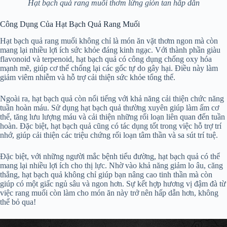
Hạt bạch quả rang muối thơm lừng giòn tan hấp dẫn
Công Dụng Của Hạt Bạch Quả Rang Muối
Hạt bạch quả rang muối không chỉ là món ăn vặt thơm ngon mà còn
mang lại nhiều lợi ích sức khỏe đáng kinh ngạc. Với thành phần giàu
flavonoid và terpenoid, hạt bạch quả có công dụng chống oxy hóa
mạnh mẽ, giúp cơ thể chống lại các gốc tự do gây hại. Điều này làm
giảm viêm nhiễm và hỗ trợ cải thiện sức khỏe tổng thể.
Ngoài ra, hạt bạch quả còn nổi tiếng với khả năng cải thiện chức năng
tuần hoàn máu. Sử dụng hạt bạch quả thường xuyên giúp làm ấm cơ
thể, tăng lưu lượng máu và cải thiện những rối loạn liên quan đến tuần
hoàn. Đặc biệt, hạt bạch quả cũng có tác dụng tốt trong việc hỗ trợ trí
nhớ, giúp cải thiện các triệu chứng rối loạn tâm thần và sa sút trí tuệ.
Đặc biệt, với những người mắc bệnh tiểu đường, hạt bạch quả có thể
mang lại nhiều lợi ích cho thị lực. Nhờ vào khả năng giảm lo âu, căng
thẳng, hạt bạch quả không chỉ giúp bạn nâng cao tinh thần mà còn
giúp có một giấc ngủ sâu và ngon hơn. Sự kết hợp hương vị đậm đà từ
việc rang muối còn làm cho món ăn này trở nên hấp dẫn hơn, không
thể bỏ qua!