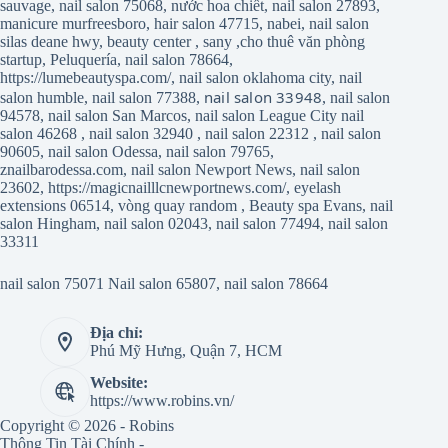
sauvage
,
nail salon 75068
,
nước hoa chiết
,
nail salon 27893
,
manicure murfreesboro
,
hair salon 47715
,
nabei
,
nail salon
silas deane hwy
,
beauty center
,
sany
,
cho thuê văn phòng
startup
,
Peluquería
,
nail salon 78664
,
https://lumebeautyspa.com/
,
nail salon oklahoma city
,
nail
nail salon 33948
salon humble
,
nail salon 77388
,
,
nail salon
94578
,
nail salon San Marcos
,
nail salon League City
nail
salon 46268
,
nail salon 32940
,
nail salon 22312
,
nail salon
90605
,
nail salon Odessa
,
nail salon 79765
,
znailbarodessa.com
,
nail salon Newport News
,
nail salon
23602
,
https://magicnailllcnewportnews.com/
,
eyelash
extensions 06514
,
vòng quay random
,
Beauty spa Evans
,
nail
salon Hingham
,
nail salon 02043
,
nail salon 77494
,
nail salon
33311
nail salon 75071
Nail salon 65807
,
nail salon 78664
Địa chỉ:
Phú Mỹ Hưng, Quận 7, HCM
Website:
https://www.robins.vn/
Copyright © 2026 - Robins
Thông Tin Tài Chính -