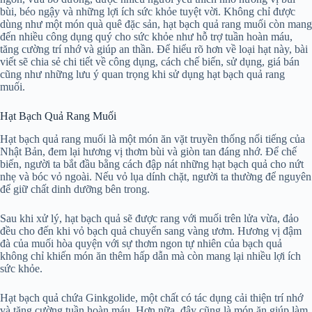
bùi, béo ngậy và những lợi ích sức khỏe tuyệt vời. Không chỉ được
dùng như một món quà quê đặc sản, hạt bạch quả rang muối còn mang
đến nhiều công dụng quý cho sức khỏe như hỗ trợ tuần hoàn máu,
tăng cường trí nhớ và giúp an thần. Để hiểu rõ hơn về loại hạt này, bài
viết sẽ chia sẻ chi tiết về công dụng, cách chế biến, sử dụng, giá bán
cũng như những lưu ý quan trọng khi sử dụng hạt bạch quả rang
muối.
Hạt Bạch Quả Rang Muối
Hạt bạch quả rang muối là một món ăn vặt truyền thống nổi tiếng của
Nhật Bản, đem lại hương vị thơm bùi và giòn tan đáng nhớ. Để chế
biến, người ta bắt đầu bằng cách đập nát những hạt bạch quả cho nứt
nhẹ và bóc vỏ ngoài. Nếu vỏ lụa dính chặt, người ta thường để nguyên
để giữ chất dinh dưỡng bên trong.
Sau khi xử lý, hạt bạch quả sẽ được rang với muối trên lửa vừa, đảo
đều cho đến khi vỏ bạch quả chuyển sang vàng ươm. Hương vị đậm
đà của muối hòa quyện với sự thơm ngon tự nhiên của bạch quả
không chỉ khiến món ăn thêm hấp dẫn mà còn mang lại nhiều lợi ích
sức khỏe.
Hạt bạch quả chứa Ginkgolide, một chất có tác dụng cải thiện trí nhớ
và tăng cường tuần hoàn máu. Hơn nữa, đây cũng là món ăn giúp làm