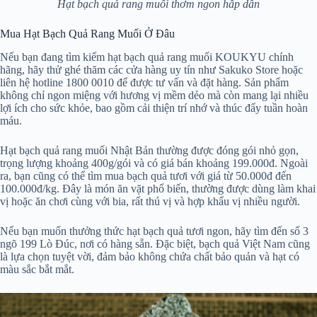
Hạt bạch quả rang muối thơm ngon hấp dẫn
Mua Hạt Bạch Quả Rang Muối Ở Đâu
Nếu bạn đang tìm kiếm hạt bạch quả rang muối KOUKYU chính
hãng, hãy thử ghé thăm các cửa hàng uy tín như Sakuko Store hoặc
liên hệ hotline 1800 0010 để được tư vấn và đặt hàng. Sản phẩm
không chỉ ngon miệng với hương vị mềm dẻo mà còn mang lại nhiều
lợi ích cho sức khỏe, bao gồm cải thiện trí nhớ và thúc đẩy tuần hoàn
máu.
Hạt bạch quả rang muối Nhật Bản thường được đóng gói nhỏ gọn,
trọng lượng khoảng 400g/gói và có giá bán khoảng 199.000đ. Ngoài
ra, bạn cũng có thể tìm mua bạch quả tươi với giá từ 50.000đ đến
100.000đ/kg. Đây là món ăn vặt phổ biến, thường được dùng làm khai
vị hoặc ăn chơi cùng với bia, rất thú vị và hợp khẩu vị nhiều người.
Nếu bạn muốn thưởng thức hạt bạch quả tươi ngon, hãy tìm đến số 3
ngõ 199 Lò Đúc, nơi có hàng sẵn. Đặc biệt, bạch quả Việt Nam cũng
là lựa chọn tuyệt vời, đảm bảo không chứa chất bảo quản và hạt có
màu sắc bắt mắt.