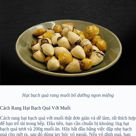
Hạt bạch quả rang muối bổ dưỡng ngon miệng
Cách Rang Hạt Bạch Quả Với Muối
Cách rang hạt bạch quả với muối thật đơn giản và dễ làm, rất thích hợp
để bạn trổ tài trong bếp. Đầu tiên, bạn cần chuẩn bị khoảng 1kg hạt
bạch quả tươi và 200g muối ăn. Hãy bắt đầu bằng việc đập nhẹ bạch
quả cho nứt ra, sau đó dùng tay bóc vỏ ngoài. Nếu vỏ dính quá, bạn