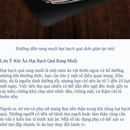
Hướng dẫn rang muối hạt bạch quả đơn giản tại nhà
Lưu Ý Khi Ăn Hạt Bạch Quả Rang Muối
Hạt bạch quả rang muối là một món ăn vặt thơm ngon và bổ dưỡng,
nhưng khi thưởng thức, bạn cần lưu ý một số điều quan trọng. Đầu
tiên, dù là nguồn dinh dưỡng tốt, nhưng bạn chỉ nên ăn từ 5 đến 10 hạt
mỗi ngày. Việc tiêu thụ quá nhiều có thể dẫn đến ngộ độc hoặc gây ra
các triệu chứng khó chịu như nhức đầu, chóng mặt, và thậm chí là
buồn nôn.
Ngoài ra, trẻ em và phụ nữ mang thai nên thận trọng khi dùng hạt bạch
quả. Những người có tiền sử bệnh tim mạch hoặc tâm thần cũng cần
tư vấn ý kiến bác sĩ trước khi ăn. Một số tác dụng phụ có thể xảy ra
như tim đập nhanh, lo âu hay thay đổi hành vi.