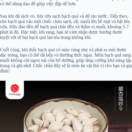
có thể dùng dao để giúp việc đập dễ hơn.
Sau khi đã tách vỏ, hãy rửa sạch bạch quả và để ráo nước. Tiếp theo,
cho bạch quả vào một chiếc chảo sạch, rắc muối lên bề mặt và bật lửa
vừa. Hãy đảo đều để bạch quả chín đều và thấm vị muối, khoảng 5-7
phút là đủ. Đặc biệt, khi rang, bạn sẽ cảm nhận được hương thơm
tuyệt vời từ hạt bạch quả lan tỏa trong không khí.
Cuối cùng, khi thấy bạch quả có màu vàng nhẹ và phát ra mùi thơm
đặc trưng, bạn có thể tắt bếp và thưởng thức ngay. Món bạch quả rang
muối không chỉ ngon mà còn bổ dưỡng, giúp tăng cường khả năng tập
trung và ghi nhớ. Chắc chắn đây sẽ là món ăn vặt thú vị cho bạn và gia
đình!