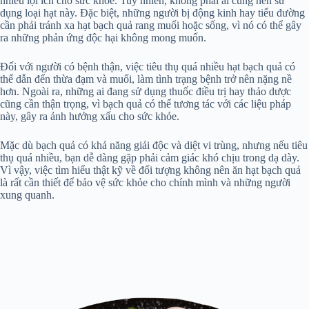
nhiều lợi ích cho sức khỏe. Tuy nhiên, không phải ai cũng nên sử
dụng loại hạt này. Đặc biệt, những người bị động kinh hay tiểu đường
cần phải tránh xa hạt bạch quả rang muối hoặc sống, vì nó có thể gây
ra những phản ứng độc hại không mong muốn.
Đối với người có bệnh thận, việc tiêu thụ quá nhiều hạt bạch quả có
thể dẫn đến thừa đạm và muối, làm tình trạng bệnh trở nên nặng nề
hơn. Ngoài ra, những ai đang sử dụng thuốc điều trị hay thảo dược
cũng cần thận trọng, vì bạch quả có thể tương tác với các liệu pháp
này, gây ra ảnh hưởng xấu cho sức khỏe.
Mặc dù bạch quả có khả năng giải độc và diệt vi trùng, nhưng nếu tiêu
thụ quá nhiều, bạn dễ dàng gặp phải cảm giác khó chịu trong dạ dày.
Vì vậy, việc tìm hiểu thật kỹ về đối tượng không nên ăn hạt bạch quả
là rất cần thiết để bảo vệ sức khỏe cho chính mình và những người
xung quanh.