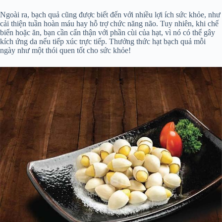
Ngoài ra, bạch quả cũng được biết đến với nhiều lợi ích sức khỏe, như
cải thiện tuần hoàn máu hay hỗ trợ chức năng não. Tuy nhiên, khi chế
biến hoặc ăn, bạn cần cẩn thận với phần cùi của hạt, vì nó có thể gây
kích ứng da nếu tiếp xúc trực tiếp. Thưởng thức hạt bạch quả mỗi
ngày như một thói quen tốt cho sức khỏe!