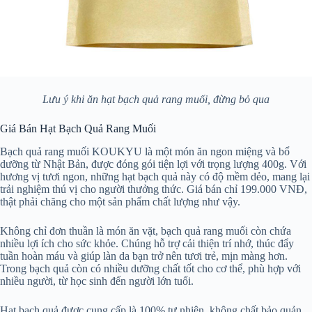
Lưu ý khi ăn hạt bạch quả rang muối, đừng bỏ qua
Giá Bán Hạt Bạch Quả Rang Muối
Bạch quả rang muối KOUKYU là một món ăn ngon miệng và bổ
dưỡng từ Nhật Bản, được đóng gói tiện lợi với trọng lượng 400g. Với
hương vị tươi ngon, những hạt bạch quả này có độ mềm dẻo, mang lại
trải nghiệm thú vị cho người thưởng thức. Giá bán chỉ 199.000 VNĐ,
thật phải chăng cho một sản phẩm chất lượng như vậy.
Không chỉ đơn thuần là món ăn vặt, bạch quả rang muối còn chứa
nhiều lợi ích cho sức khỏe. Chúng hỗ trợ cải thiện trí nhớ, thúc đẩy
tuần hoàn máu và giúp làn da bạn trở nên tươi trẻ, mịn màng hơn.
Trong bạch quả còn có nhiều dưỡng chất tốt cho cơ thể, phù hợp với
nhiều người, từ học sinh đến người lớn tuổi.
Hạt bạch quả được cung cấp là 100% tự nhiên, không chất bảo quản,