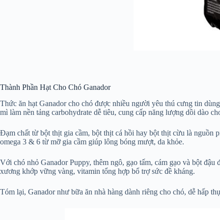
Thành Phần Hạt Cho Chó Ganador
Thức ăn hạt Ganador cho chó được nhiều người yêu thú cưng tin dùng 
mì làm nền tảng carbohydrate dễ tiêu, cung cấp năng lượng dồi dào cho
Đạm chất từ bột thịt gia cầm, bột thịt cá hồi hay bột thịt cừu là nguồn
omega 3 & 6 từ mỡ gia cầm giúp lông bóng mượt, da khỏe.
Với chó nhỏ Ganador Puppy, thêm ngô, gạo tấm, cám gạo và bột đậu đ
xương khớp vững vàng, vitamin tổng hợp bổ trợ sức đề kháng.
Tóm lại, Ganador như bữa ăn nhà hàng dành riêng cho chó, dễ hấp th