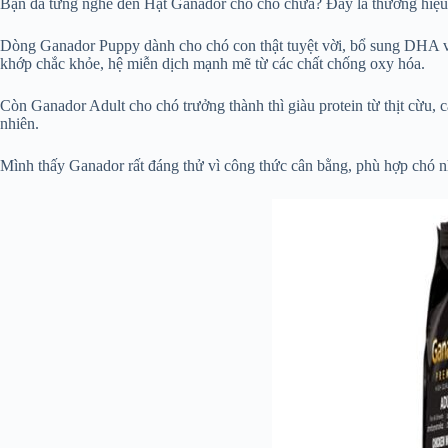
Bạn đã từng nghe đến Hạt Ganador cho chó chưa? Đây là thương hiệu t
Dòng Ganador Puppy dành cho chó con thật tuyệt vời, bổ sung DHA và
khớp chắc khỏe, hệ miễn dịch mạnh mẽ từ các chất chống oxy hóa.
Còn Ganador Adult cho chó trưởng thành thì giàu protein từ thịt cừu, cá
nhiên.
Mình thấy Ganador rất đáng thử vì công thức cân bằng, phù hợp chó n