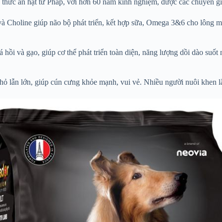
hức ăn hạt từ Pháp, với hơn 60 năm kinh nghiệm, được các chuyên gia
 Choline giúp não bộ phát triển, kết hợp sữa, Omega 3&6 cho lông m
 hồi và gạo, giúp cơ thể phát triển toàn diện, năng lượng dồi dào suốt 
hỏ lẫn lớn, giúp cún cưng khỏe mạnh, vui vẻ. Nhiều người nuôi khen 