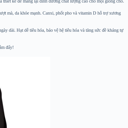
 thiết kế để mang lại dinh dưỡng chất lượng cao cho mọi giống chó.
ượt mà, da khỏe mạnh. Canxi, phốt pho và vitamin D hỗ trợ xương
ngày dài. Hạt dễ tiêu hóa, bảo vệ hệ tiêu hóa và tăng sức đề kháng tự
lắm đấy!