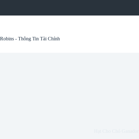
Skip
to
content
Robins - Thông Tin Tài Chính
Hạt Cho Chó Ganador