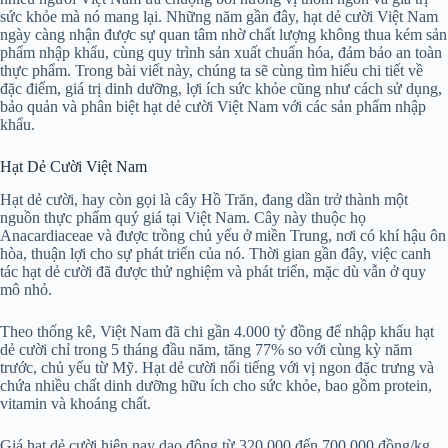
sức khỏe mà nó mang lại. Những năm gần đây, hạt dẻ cười Việt Nam
ngày càng nhận được sự quan tâm nhờ chất lượng không thua kém sản
phẩm nhập khẩu, cùng quy trình sản xuất chuẩn hóa, đảm bảo an toàn
thực phẩm. Trong bài viết này, chúng ta sẽ cùng tìm hiểu chi tiết về
đặc điểm, giá trị dinh dưỡng, lợi ích sức khỏe cũng như cách sử dụng,
bảo quản và phân biệt hạt dẻ cười Việt Nam với các sản phẩm nhập
khẩu.
Hạt Dẻ Cười Việt Nam
Hạt dẻ cười, hay còn gọi là cây Hồ Trăn, đang dần trở thành một
nguồn thực phẩm quý giá tại Việt Nam. Cây này thuộc họ
Anacardiaceae và được trồng chủ yếu ở miền Trung, nơi có khí hậu ôn
hòa, thuận lợi cho sự phát triển của nó. Thời gian gần đây, việc canh
tác hạt dẻ cười đã được thử nghiệm và phát triển, mặc dù vẫn ở quy
mô nhỏ.
Theo thống kê, Việt Nam đã chi gần 4.000 tỷ đồng để nhập khẩu hạt
dẻ cười chỉ trong 5 tháng đầu năm, tăng 77% so với cùng kỳ năm
trước, chủ yếu từ Mỹ. Hạt dẻ cười nổi tiếng với vị ngon đặc trưng và
chứa nhiều chất dinh dưỡng hữu ích cho sức khỏe, bao gồm protein,
vitamin và khoáng chất.
Giá hạt dẻ cười hiện nay dao động từ 320.000 đến 700.000 đồng/kg,