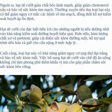
Ngoài ra, hạt dẻ cười giàu chất béo lành mạnh, giúp giảm cholesterol
xấu và bảo vệ sức khỏe tim mạch. Thường xuyên tiêu thụ loại hạt này
có thể giảm nguy cơ mắc các bệnh về tim mạch, đồng thời hỗ trợ kiểm
soát huyết áp ổn định.
Hạt dẻ cười còn đặc biệt hữu ích cho những người bị tiểu đường nhờ
vào khả năng kiểm soát đường huyết hiệu quả. Hơn nữa, hàm lượng
chất xơ và prebiotic giúp cải thiện sức khỏe đường ruột, hỗ trợ quá
trình tiêu hóa và giữ cho cân nặng ở mức hợp lý.
Cuối cùng, loại hạt này có khả năng giảm nguy cơ ung thư đại tràng
và bảo vệ sức khỏe mắt. Việc bổ sung hạt dẻ cười vào chế độ ăn uống
không chỉ làm phong phú thêm khẩu vị mà còn góp phần chăm sóc
sức khỏe bền vững.