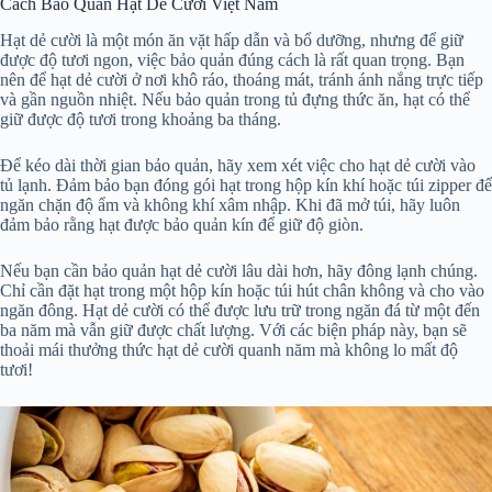
Cách Bảo Quản Hạt Dẻ Cười Việt Nam
Hạt dẻ cười là một món ăn vặt hấp dẫn và bổ dưỡng, nhưng để giữ
được độ tươi ngon, việc bảo quản đúng cách là rất quan trọng. Bạn
nên để hạt dẻ cười ở nơi khô ráo, thoáng mát, tránh ánh nắng trực tiếp
và gần nguồn nhiệt. Nếu bảo quản trong tủ đựng thức ăn, hạt có thể
giữ được độ tươi trong khoảng ba tháng.
Để kéo dài thời gian bảo quản, hãy xem xét việc cho hạt dẻ cười vào
tủ lạnh. Đảm bảo bạn đóng gói hạt trong hộp kín khí hoặc túi zipper để
ngăn chặn độ ẩm và không khí xâm nhập. Khi đã mở túi, hãy luôn
đảm bảo rằng hạt được bảo quản kín để giữ độ giòn.
Nếu bạn cần bảo quản hạt dẻ cười lâu dài hơn, hãy đông lạnh chúng.
Chỉ cần đặt hạt trong một hộp kín hoặc túi hút chân không và cho vào
ngăn đông. Hạt dẻ cười có thể được lưu trữ trong ngăn đá từ một đến
ba năm mà vẫn giữ được chất lượng. Với các biện pháp này, bạn sẽ
thoải mái thưởng thức hạt dẻ cười quanh năm mà không lo mất độ
tươi!