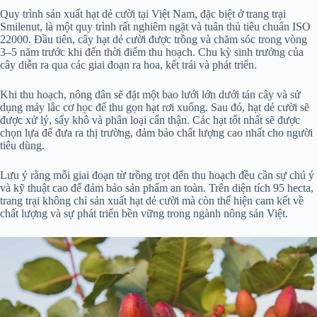
Quy trình sản xuất hạt dẻ cười tại Việt Nam, đặc biệt ở trang trại
Smilenut, là một quy trình rất nghiêm ngặt và tuân thủ tiêu chuẩn ISO
22000. Đầu tiên, cây hạt dẻ cười được trồng và chăm sóc trong vòng
3–5 năm trước khi đến thời điểm thu hoạch. Chu kỳ sinh trưởng của
cây diễn ra qua các giai đoạn ra hoa, kết trái và phát triển.
Khi thu hoạch, nông dân sẽ đặt một bao lưới lớn dưới tán cây và sử
dụng máy lắc cơ học để thu gọn hạt rơi xuống. Sau đó, hạt dẻ cười sẽ
được xử lý, sấy khô và phân loại cẩn thận. Các hạt tốt nhất sẽ được
chọn lựa để đưa ra thị trường, đảm bảo chất lượng cao nhất cho người
tiêu dùng.
Lưu ý rằng mỗi giai đoạn từ trồng trọt đến thu hoạch đều cần sự chú ý
và kỹ thuật cao để đảm bảo sản phẩm an toàn. Trên diện tích 95 hecta,
trang trại không chỉ sản xuất hạt dẻ cười mà còn thể hiện cam kết về
chất lượng và sự phát triển bền vững trong ngành nông sản Việt.