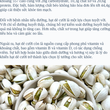
khoảng 557 calo cùng với 28g carbohydrate, 10,3g chất xơ và 20,6g
protein. Đặc biệt, hàm lượng chất béo không bão hòa đơn lên tới 44,4g
giúp cải thiện sức khỏe tim mạch.
Đối với bệnh nhân tiểu đường, hạt dẻ cười là một lựa chọn tuyệt vời.
Với chỉ số đường huyết thấp, chúng hỗ trợ kiểm soát đường huyết hiệu
quả mà không lo tăng cao. Hơn nữa, chất xơ trong hạt giúp tăng cường
tiêu hóa và cảm giác no lâu.
Ngoài ra, hạt dẻ cười còn là nguồn cung cấp phong phú vitamin và
khoáng chất, bao gồm vitamin B và vitamin D, có tác dụng chống
viêm. Sự kết hợp hoàn hảo giữa dinh dưỡng và hương vị này là lý do
khiến hạt dẻ cười trở thành lựa chọn lý tưởng cho sức khỏe.