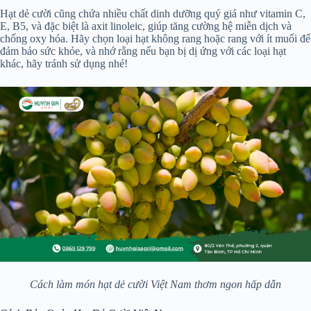
Hạt dẻ cười cũng chứa nhiều chất dinh dưỡng quý giá như vitamin C,
E, B5, và đặc biệt là axit linoleic, giúp tăng cường hệ miễn dịch và
chống oxy hóa. Hãy chọn loại hạt không rang hoặc rang với ít muối để
đảm bảo sức khỏe, và nhớ rằng nếu bạn bị dị ứng với các loại hạt
khác, hãy tránh sử dụng nhé!
Cách làm món hạt dẻ cười Việt Nam thơm ngon hấp dẫn