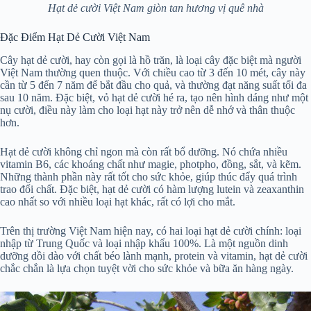
Hạt dẻ cười Việt Nam giòn tan hương vị quê nhà
Đặc Điểm Hạt Dẻ Cười Việt Nam
Cây hạt dẻ cười, hay còn gọi là hồ trăn, là loại cây đặc biệt mà người
Việt Nam thường quen thuộc. Với chiều cao từ 3 đến 10 mét, cây này
cần từ 5 đến 7 năm để bắt đầu cho quả, và thường đạt năng suất tối đa
sau 10 năm. Đặc biệt, vỏ hạt dẻ cười hé ra, tạo nên hình dáng như một
nụ cười, điều này làm cho loại hạt này trở nên dễ nhớ và thân thuộc
hơn.
Hạt dẻ cười không chỉ ngon mà còn rất bổ dưỡng. Nó chứa nhiều
vitamin B6, các khoáng chất như magie, photpho, đồng, sắt, và kẽm.
Những thành phần này rất tốt cho sức khỏe, giúp thúc đẩy quá trình
trao đổi chất. Đặc biệt, hạt dẻ cười có hàm lượng lutein và zeaxanthin
cao nhất so với nhiều loại hạt khác, rất có lợi cho mắt.
Trên thị trường Việt Nam hiện nay, có hai loại hạt dẻ cười chính: loại
nhập từ Trung Quốc và loại nhập khẩu 100%. Là một nguồn dinh
dưỡng dồi dào với chất béo lành mạnh, protein và vitamin, hạt dẻ cười
chắc chắn là lựa chọn tuyệt vời cho sức khỏe và bữa ăn hàng ngày.