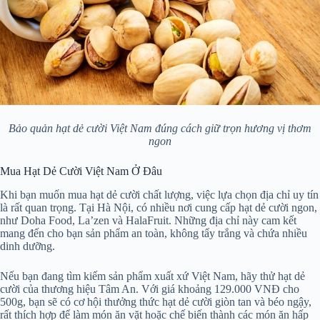
Bảo quản hạt dẻ cười Việt Nam đúng cách giữ trọn hương vị thơm
ngon
Mua Hạt Dẻ Cười Việt Nam Ở Đâu
Khi bạn muốn mua hạt dẻ cười chất lượng, việc lựa chọn địa chỉ uy tín
là rất quan trọng. Tại Hà Nội, có nhiều nơi cung cấp hạt dẻ cười ngon,
như Doha Food, La’zen và HalaFruit. Những địa chỉ này cam kết
mang đến cho bạn sản phẩm an toàn, không tẩy trắng và chứa nhiều
dinh dưỡng.
Nếu bạn đang tìm kiếm sản phẩm xuất xứ Việt Nam, hãy thử hạt dẻ
cười của thương hiệu Tâm An. Với giá khoảng 129.000 VNĐ cho
500g, bạn sẽ có cơ hội thưởng thức hạt dẻ cười giòn tan và béo ngậy,
rất thích hợp để làm món ăn vặt hoặc chế biến thành các món ăn hấp