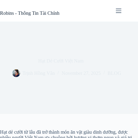
Skip
to
Robins - Thông Tin Tài Chính
content
Hạt Dẻ Cười Việt Nam
Trịnh Hồng Vân
November 27, 2025
BLOG
Hạt dẻ cười từ lâu đã trở thành món ăn vặt giàu dinh dưỡng, được
nhiều người Việt Nam ưa chuộng bởi hương vị thơm ngon và giá trị