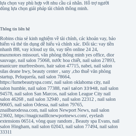
lựa chọn vay phù hợp với nhu cầu cá nhân. Hỗ trợ người
dùng lựa chọn giải pháp tài chính thông minh.
Thông tin liên hệ
Robins chia sẻ kinh nghiệm về tài chính, các khoản vay, bảo
hiểm và thẻ tín dụng dễ hiểu và chính xác. Đối tác:
vay tiền
nhanh f88
,
vay icloud uy tín
,
vay tiền online 24 24
,
maxmotors missouri
,
văn phòng thông minh yes office
,
dior
sauvage
,
nail salon 75068
,
nước hoa chiết
,
nail salon 27893
,
manicure murfreesboro
,
hair salon 47715
,
nabei
,
nail salon
silas deane hwy
,
beauty center
,
sany
,
cho thuê văn phòng
startup
,
Peluquería
,
nail salon 78664
,
https://lumebeautyspa.com/
,
nail salon oklahoma city
,
nail
nail salon 33948
salon humble
,
nail salon 77388
,
,
nail salon
94578
,
nail salon San Marcos
,
nail salon League City
nail
salon 46268
,
nail salon 32940
,
nail salon 22312
,
nail salon
90605
,
nail salon Odessa
,
nail salon 79765
,
znailbarodessa.com
,
nail salon Newport News
,
nail salon
23602
,
https://magicnailllcnewportnews.com/
,
eyelash
extensions 06514
,
vòng quay random
,
Beauty spa Evans
,
nail
salon Hingham
,
nail salon 02043
,
nail salon 77494
,
nail salon
33311