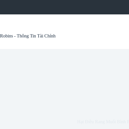
Skip
to
content
Robins - Thông Tin Tài Chính
Hạt Điều Rang Muối Bình 