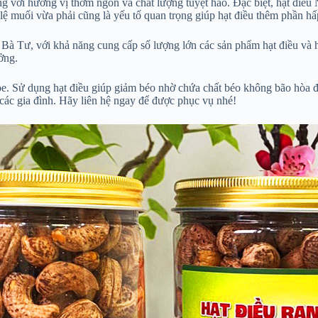
g với hương vị thơm ngon và chất lượng tuyệt hảo. Đặc biệt, hạt điều N
 lệ muối vừa phải cũng là yếu tố quan trọng giúp hạt điều thêm phần hấ
Bà Tư, với khả năng cung cấp số lượng lớn các sản phẩm hạt điều và 
ởng.
hỏe. Sử dụng hạt điều giúp giảm béo nhờ chứa chất béo không bão hòa 
các gia đình. Hãy liên hệ ngay để được phục vụ nhé!