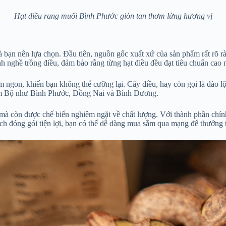
Hạt điều rang muối Bình Phước giòn tan thơm lừng hương vị
 bạn nên lựa chọn. Đầu tiên, nguồn gốc xuất xứ của sản phẩm rất rõ r
nh nghề trồng điều, đảm bảo rằng từng hạt điều đều đạt tiêu chuẩn cao 
ơm ngon, khiến bạn không thể cưỡng lại. Cây điều, hay còn gọi là đào
Nam Bộ như Bình Phước, Đồng Nai và Bình Dương.
 còn được chế biến nghiêm ngặt về chất lượng. Với thành phần chính 
ch đóng gói tiện lợi, bạn có thể dễ dàng mua sắm qua mạng để thưởng