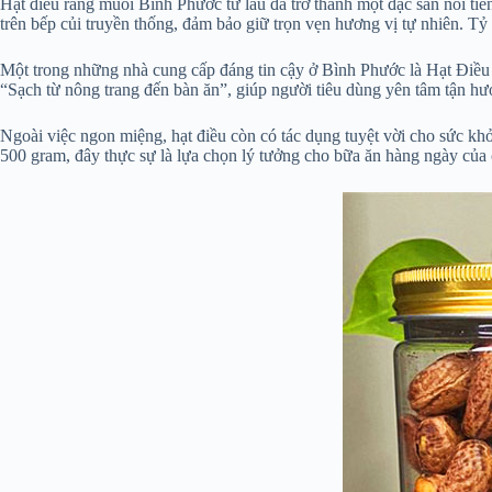
Hạt điều rang muối Bình Phước từ lâu đã trở thành một đặc sản nổi tiến
trên bếp củi truyền thống, đảm bảo giữ trọn vẹn hương vị tự nhiên. Tỷ
Một trong những nhà cung cấp đáng tin cậy ở Bình Phước là Hạt Điều 
“Sạch từ nông trang đến bàn ăn”, giúp người tiêu dùng yên tâm tận hư
Ngoài việc ngon miệng, hạt điều còn có tác dụng tuyệt vời cho sức k
500 gram, đây thực sự là lựa chọn lý tưởng cho bữa ăn hàng ngày của 