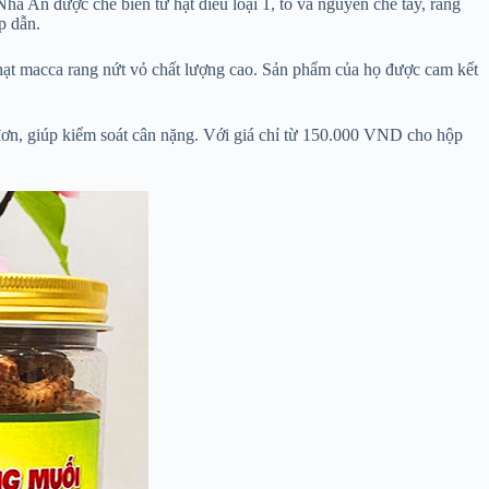
hà An được chế biến từ hạt điều loại 1, to và nguyên chẻ tay, rang
p dẫn.
hạt macca rang nứt vỏ chất lượng cao. Sản phẩm của họ được cam kết
đơn, giúp kiểm soát cân nặng. Với giá chỉ từ 150.000 VND cho hộp