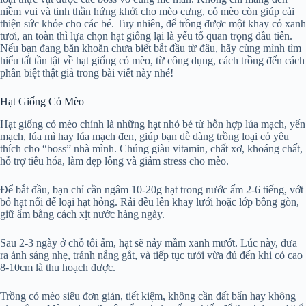
niềm vui và tinh thần hứng khởi cho mèo cưng, cỏ mèo còn giúp cải
thiện sức khỏe cho các bé. Tuy nhiên, để trồng được một khay cỏ xanh
tươi, an toàn thì lựa chọn hạt giống lại là yếu tố quan trọng đầu tiên.
Nếu bạn đang băn khoăn chưa biết bắt đầu từ đâu, hãy cùng mình tìm
hiểu tất tần tật về hạt giống cỏ mèo, từ công dụng, cách trồng đến cách
phân biệt thật giả trong bài viết này nhé!
Hạt Giống Cỏ Mèo
Hạt giống cỏ mèo chính là những hạt nhỏ bé từ hỗn hợp lúa mạch, yến
mạch, lúa mì hay lúa mạch đen, giúp bạn dễ dàng trồng loại cỏ yêu
thích cho “boss” nhà mình. Chúng giàu vitamin, chất xơ, khoáng chất,
hỗ trợ tiêu hóa, làm đẹp lông và giảm stress cho mèo.
Để bắt đầu, bạn chỉ cần ngâm 10-20g hạt trong nước ấm 2-6 tiếng, vớt
bỏ hạt nổi để loại hạt hỏng. Rải đều lên khay lưới hoặc lớp bông gòn,
giữ ẩm bằng cách xịt nước hàng ngày.
Sau 2-3 ngày ở chỗ tối ấm, hạt sẽ nảy mầm xanh mướt. Lúc này, đưa
ra ánh sáng nhẹ, tránh nắng gắt, và tiếp tục tưới vừa đủ đến khi cỏ cao
8-10cm là thu hoạch được.
Trồng cỏ mèo siêu đơn giản, tiết kiệm, không cần đất bẩn hay không