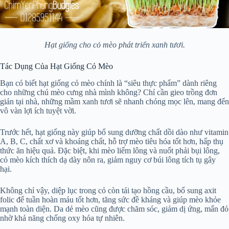
Hạt giống cho cỏ mèo phát triển xanh tươi.
Tác Dụng Của Hạt Giống Cỏ Mèo
Bạn có biết hạt giống cỏ mèo chính là “siêu thực phẩm” dành riêng
cho những chú mèo cưng nhà mình không? Chỉ cần gieo trồng đơn
giản tại nhà, những mầm xanh tươi sẽ nhanh chóng mọc lên, mang đến
vô vàn lợi ích tuyệt vời.
Trước hết, hạt giống này giúp bổ sung dưỡng chất dồi dào như vitamin
A, B, C, chất xơ và khoáng chất, hỗ trợ mèo tiêu hóa tốt hơn, hấp thụ
thức ăn hiệu quả. Đặc biệt, khi mèo liếm lông và nuốt phải bụi lông,
cỏ mèo kích thích dạ dày nôn ra, giảm nguy cơ búi lông tích tụ gây
hại.
Không chỉ vậy, diệp lục trong cỏ còn tái tạo hồng cầu, bổ sung axit
folic để tuần hoàn máu tốt hơn, tăng sức đề kháng và giúp mèo khỏe
mạnh toàn diện. Da dẻ mèo cũng được chăm sóc, giảm dị ứng, mẩn đỏ
nhờ khả năng chống oxy hóa tự nhiên.