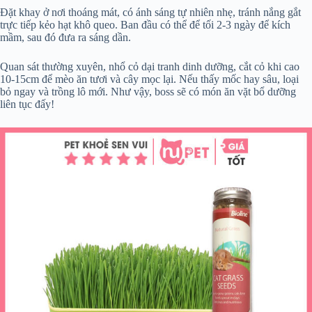
Đặt khay ở nơi thoáng mát, có ánh sáng tự nhiên nhẹ, tránh nắng gắt
trực tiếp kẻo hạt khô queo. Ban đầu có thể để tối 2-3 ngày để kích
mầm, sau đó đưa ra sáng dần.
Quan sát thường xuyên, nhổ cỏ dại tranh dinh dưỡng, cắt cỏ khi cao
10-15cm để mèo ăn tươi và cây mọc lại. Nếu thấy mốc hay sâu, loại
bỏ ngay và trồng lô mới. Như vậy, boss sẽ có món ăn vặt bổ dưỡng
liên tục đấy!