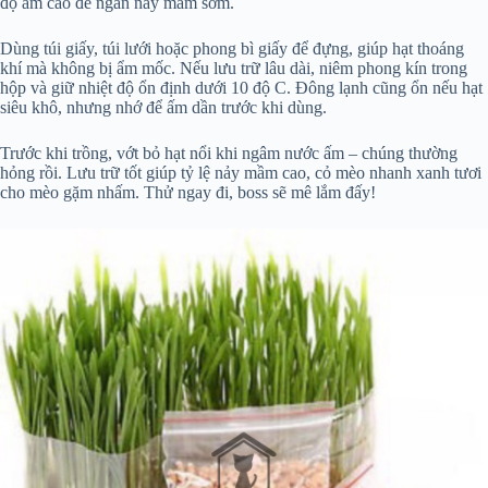
độ ẩm cao để ngăn nảy mầm sớm.
Dùng túi giấy, túi lưới hoặc phong bì giấy để đựng, giúp hạt thoáng
khí mà không bị ẩm mốc. Nếu lưu trữ lâu dài, niêm phong kín trong
hộp và giữ nhiệt độ ổn định dưới 10 độ C. Đông lạnh cũng ổn nếu hạt
siêu khô, nhưng nhớ để ấm dần trước khi dùng.
Trước khi trồng, vớt bỏ hạt nổi khi ngâm nước ấm – chúng thường
hỏng rồi. Lưu trữ tốt giúp tỷ lệ nảy mầm cao, cỏ mèo nhanh xanh tươi
cho mèo gặm nhấm. Thử ngay đi, boss sẽ mê lắm đấy!