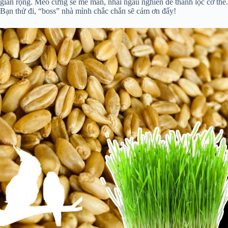
gian rộng. Mèo cưng sẽ mê mẩn, nhai ngấu nghiến để thanh lọc cơ thể.
Bạn thử đi, “boss” nhà mình chắc chắn sẽ cảm ơn đấy!