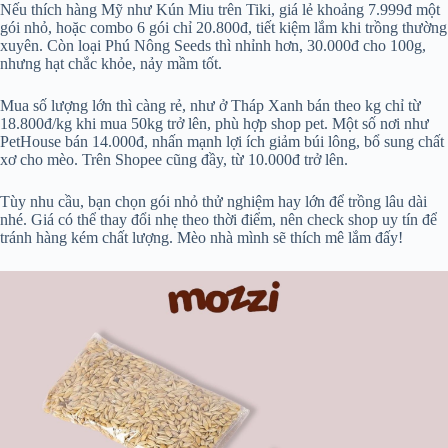
Nếu thích hàng Mỹ như Kún Miu trên Tiki, giá lẻ khoảng 7.999đ một
gói nhỏ, hoặc combo 6 gói chỉ 20.800đ, tiết kiệm lắm khi trồng thường
xuyên. Còn loại Phú Nông Seeds thì nhỉnh hơn, 30.000đ cho 100g,
nhưng hạt chắc khỏe, nảy mầm tốt.
Mua số lượng lớn thì càng rẻ, như ở Tháp Xanh bán theo kg chỉ từ
18.800đ/kg khi mua 50kg trở lên, phù hợp shop pet. Một số nơi như
PetHouse bán 14.000đ, nhấn mạnh lợi ích giảm búi lông, bổ sung chất
xơ cho mèo. Trên Shopee cũng đầy, từ 10.000đ trở lên.
Tùy nhu cầu, bạn chọn gói nhỏ thử nghiệm hay lớn để trồng lâu dài
nhé. Giá có thể thay đổi nhẹ theo thời điểm, nên check shop uy tín để
tránh hàng kém chất lượng. Mèo nhà mình sẽ thích mê lắm đấy!