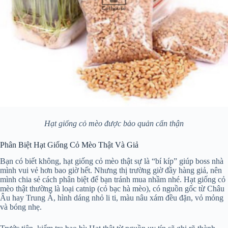
Hạt giống cỏ mèo được bảo quản cẩn thận
Phân Biệt Hạt Giống Cỏ Mèo Thật Và Giả
Bạn có biết không, hạt giống cỏ mèo thật sự là “bí kíp” giúp boss nhà
mình vui vẻ hơn bao giờ hết. Nhưng thị trường giờ đầy hàng giả, nên
mình chia sẻ cách phân biệt để bạn tránh mua nhầm nhé. Hạt giống cỏ
mèo thật thường là loại catnip (cỏ bạc hà mèo), có nguồn gốc từ Châu
Âu hay Trung Á, hình dáng nhỏ li ti, màu nâu xám đều đặn, vỏ mỏng
và bóng nhẹ.