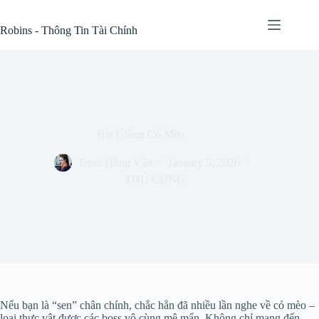
Skip
to
Robins - Thông Tin Tài Chính
content
Hạt Giống Cỏ Mèo
Trịnh Hồng Vân
January 5, 2026
THÚ CƯNG
Nếu bạn là “sen” chân chính, chắc hẳn đã nhiều lần nghe về cỏ mèo –
loại thực vật được các boss vô cùng mê mẩn. Không chỉ mang đến