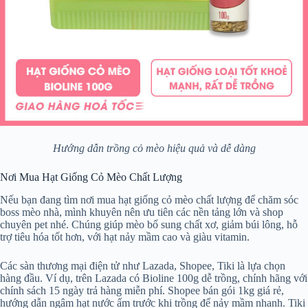
Hướng dẫn trồng cỏ mèo hiệu quả và dễ dàng
Nơi Mua Hạt Giống Cỏ Mèo Chất Lượng
Nếu bạn đang tìm nơi mua hạt giống cỏ mèo chất lượng để chăm sóc
boss mèo nhà, mình khuyên nên ưu tiên các nền tảng lớn và shop
chuyên pet nhé. Chúng giúp mèo bổ sung chất xơ, giảm búi lông, hỗ
trợ tiêu hóa tốt hơn, với hạt nảy mầm cao và giàu vitamin.
Các sàn thương mại điện tử như Lazada, Shopee, Tiki là lựa chọn
hàng đầu. Ví dụ, trên Lazada có Bioline 100g dễ trồng, chính hãng với
chính sách 15 ngày trả hàng miễn phí. Shopee bán gói 1kg giá rẻ,
hướng dẫn ngâm hạt nước ấm trước khi trồng để nảy mầm nhanh. Tiki