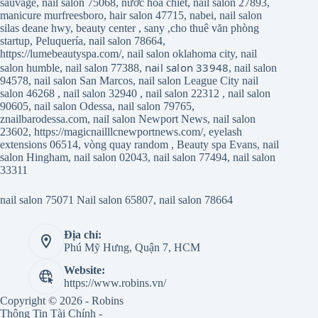
sauvage
,
nail salon 75068
,
nước hoa chiết
,
nail salon 27893
,
manicure murfreesboro
,
hair salon 47715
,
nabei
,
nail salon
silas deane hwy
,
beauty center
,
sany
,
cho thuê văn phòng
startup
,
Peluquería
,
nail salon 78664
,
https://lumebeautyspa.com/
,
nail salon oklahoma city
,
nail
nail salon 33948
salon humble
,
nail salon 77388
,
,
nail salon
94578
,
nail salon San Marcos
,
nail salon League City
nail
salon 46268
,
nail salon 32940
,
nail salon 22312
,
nail salon
90605
,
nail salon Odessa
,
nail salon 79765
,
znailbarodessa.com
,
nail salon Newport News
,
nail salon
23602
,
https://magicnailllcnewportnews.com/
,
eyelash
extensions 06514
,
vòng quay random
,
Beauty spa Evans
,
nail
salon Hingham
,
nail salon 02043
,
nail salon 77494
,
nail salon
33311
nail salon 75071
Nail salon 65807
,
nail salon 78664
Địa chỉ:
Phú Mỹ Hưng, Quận 7, HCM
Website:
https://www.robins.vn/
Copyright © 2026 - Robins
Thông Tin Tài Chính -