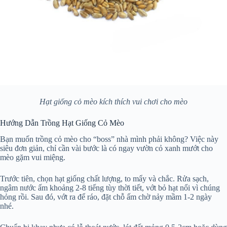
Hạt giống cỏ mèo kích thích vui chơi cho mèo
Hướng Dẫn Trồng Hạt Giống Cỏ Mèo
Bạn muốn trồng cỏ mèo cho “boss” nhà mình phải không? Việc này
siêu đơn giản, chỉ cần vài bước là có ngay vườn cỏ xanh mướt cho
mèo gặm vui miệng.
Trước tiên, chọn hạt giống chất lượng, to mẩy và chắc. Rửa sạch,
ngâm nước ấm khoảng 2-8 tiếng tùy thời tiết, vớt bỏ hạt nổi vì chúng
hỏng rồi. Sau đó, vớt ra để ráo, đặt chỗ ấm chờ nảy mầm 1-2 ngày
nhé.