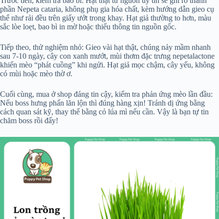
Trước tiên, kiểm tra bao bì: Hạt thật từ nguồn uy tín sẽ ghi rõ thành
phần Nepeta cataria, không phụ gia hóa chất, kèm hướng dẫn gieo cụ
thể như rải đều trên giấy ướt trong khay. Hạt giả thường to hơn, màu
sắc lòe loẹt, bao bì in mờ hoặc thiếu thông tin nguồn gốc.
Tiếp theo, thử nghiệm nhỏ: Gieo vài hạt thật, chúng nảy mầm nhanh
sau 7-10 ngày, cây con xanh mướt, mùi thơm đặc trưng nepetalactone
khiến mèo “phát cuồng” khi ngửi. Hạt giả mọc chậm, cây yếu, không
có mùi hoặc mèo thờ ơ.
Cuối cùng, mua ở shop đáng tin cậy, kiểm tra phản ứng mèo lần đầu:
Nếu boss hưng phấn lăn lộn thì đúng hàng xịn! Tránh dị ứng bằng
cách quan sát kỹ, thay thế bằng cỏ lúa mì nếu cần. Vậy là bạn tự tin
chăm boss rồi đấy!