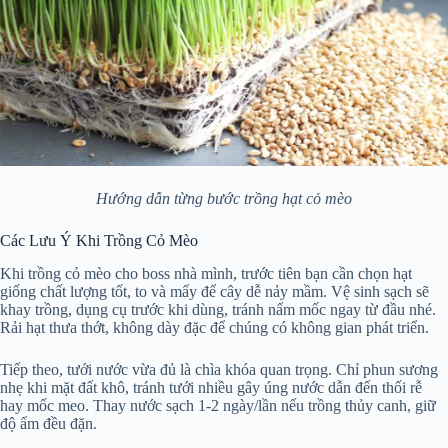
Hướng dẫn từng bước trồng hạt cỏ mèo
Các Lưu Ý Khi Trồng Cỏ Mèo
Khi trồng cỏ mèo cho boss nhà mình, trước tiên bạn cần chọn hạt
giống chất lượng tốt, to và mẩy để cây dễ nảy mầm. Vệ sinh sạch sẽ
khay trồng, dụng cụ trước khi dùng, tránh nấm mốc ngay từ đầu nhé.
Rải hạt thưa thớt, không dày đặc để chúng có không gian phát triển.
Tiếp theo, tưới nước vừa đủ là chìa khóa quan trọng. Chỉ phun sương
nhẹ khi mặt đất khô, tránh tưới nhiều gây úng nước dẫn đến thối rễ
hay mốc meo. Thay nước sạch 1-2 ngày/lần nếu trồng thủy canh, giữ
độ ẩm đều đặn.