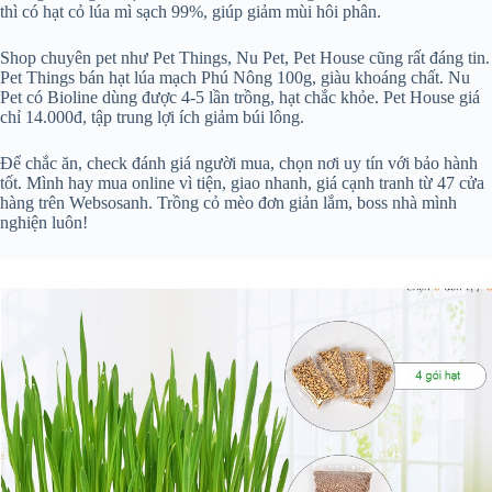
thì có hạt cỏ lúa mì sạch 99%, giúp giảm mùi hôi phân.
Shop chuyên pet như Pet Things, Nu Pet, Pet House cũng rất đáng tin.
Pet Things bán hạt lúa mạch Phú Nông 100g, giàu khoáng chất. Nu
Pet có Bioline dùng được 4-5 lần trồng, hạt chắc khỏe. Pet House giá
chỉ 14.000đ, tập trung lợi ích giảm búi lông.
Để chắc ăn, check đánh giá người mua, chọn nơi uy tín với bảo hành
tốt. Mình hay mua online vì tiện, giao nhanh, giá cạnh tranh từ 47 cửa
hàng trên Websosanh. Trồng cỏ mèo đơn giản lắm, boss nhà mình
nghiện luôn!