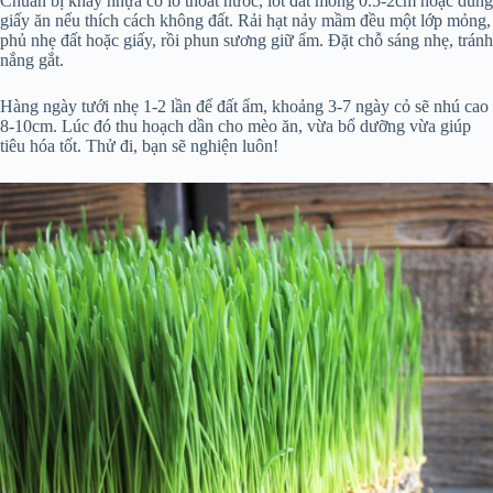
Chuẩn bị khay nhựa có lỗ thoát nước, lót đất mỏng 0.5-2cm hoặc dùng
giấy ăn nếu thích cách không đất. Rải hạt nảy mầm đều một lớp mỏng,
phủ nhẹ đất hoặc giấy, rồi phun sương giữ ẩm. Đặt chỗ sáng nhẹ, tránh
nắng gắt.
Hàng ngày tưới nhẹ 1-2 lần để đất ẩm, khoảng 3-7 ngày cỏ sẽ nhú cao
8-10cm. Lúc đó thu hoạch dần cho mèo ăn, vừa bổ dưỡng vừa giúp
tiêu hóa tốt. Thử đi, bạn sẽ nghiện luôn!