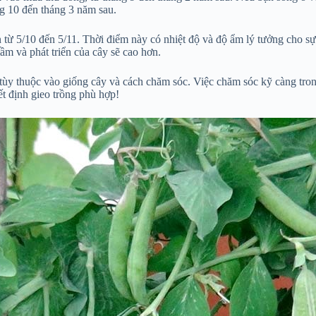
ng 10 đến tháng 3 năm sau.
n từ 5/10 đến 5/11. Thời điểm này có nhiệt độ và độ ẩm lý tưởng cho 
mầm và phát triển của cây sẽ cao hơn.
tùy thuộc vào giống cây và cách chăm sóc. Việc chăm sóc kỹ càng tron
ết định gieo trồng phù hợp!