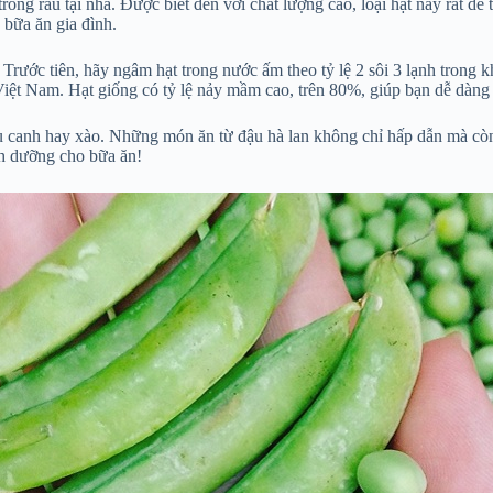
rồng rau tại nhà. Được biết đến với chất lượng cao, loại hạt này rất dễ
 bữa ăn gia đình.
Trước tiên, hãy ngâm hạt trong nước ấm theo tỷ lệ 2 sôi 3 lạnh trong kh
 Việt Nam. Hạt giống có tỷ lệ nảy mầm cao, trên 80%, giúp bạn dễ dàng
ấu canh hay xào. Những món ăn từ đậu hà lan không chỉ hấp dẫn mà còn
nh dưỡng cho bữa ăn!