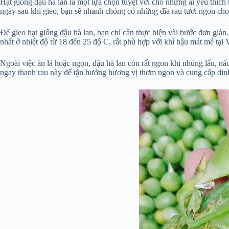
Hạt giống đậu hà lan là một lựa chọn tuyệt vời cho những ai yêu thích t
ngày sau khi gieo, bạn sẽ nhanh chóng có những đĩa rau tươi ngon cho
Để gieo hạt giống đậu hà lan, bạn chỉ cần thực hiện vài bước đơn giản. 
nhất ở nhiệt độ từ 18 đến 25 độ C, rất phù hợp với khí hậu mát mẻ tại
Ngoài việc ăn lá hoặc ngọn, đậu hà lan còn rất ngon khi nhúng lẩu, n
ngay thanh rau này để tận hưởng hương vị thơm ngon và cung cấp di