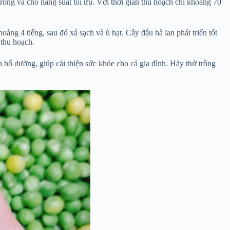
 trồng và cho năng suất tối ưu. Với thời gian thu hoạch chỉ khoảng 70
oảng 4 tiếng, sau đó xả sạch và ủ hạt. Cây đậu hà lan phát triển tốt
 thu hoạch.
 bổ dưỡng, giúp cải thiện sức khỏe cho cả gia đình. Hãy thử trồng