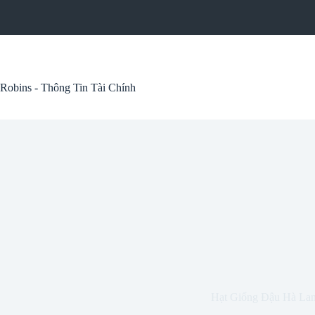
Skip
to
content
Robins - Thông Tin Tài Chính
Hạt Giống Đậu Hà La