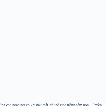
vùng cao hoặc nơi có khí hậu mát, có thể gieo trồng sớm hơn. Ở miền