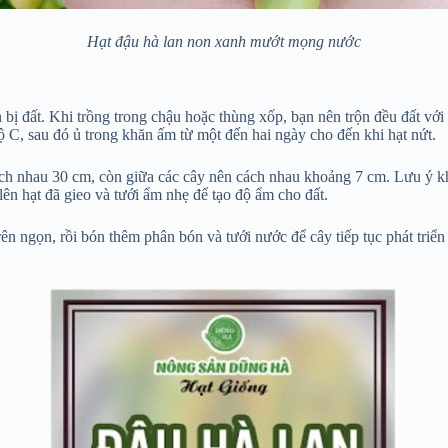
Hạt đậu hà lan non xanh mướt mọng nước
 bị đất. Khi trồng trong chậu hoặc thùng xốp, bạn nên trộn đều đất vớ
 C, sau đó ủ trong khăn ấm từ một đến hai ngày cho đến khi hạt nứt.
ách nhau 30 cm, còn giữa các cây nên cách nhau khoảng 7 cm. Lưu ý kh
ên hạt đã gieo và tưới ẩm nhẹ để tạo độ ẩm cho đất.
trên ngọn, rồi bón thêm phân bón và tưới nước để cây tiếp tục phát tr