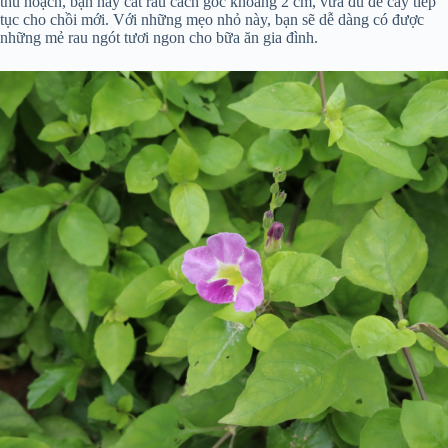
thu hoạch, bạn hãy cắt rau cách gốc khoảng 2 cm, vừa đủ để cây tiếp
tục cho chồi mới. Với những mẹo nhỏ này, bạn sẽ dễ dàng có được
những mẻ rau ngót tươi ngon cho bữa ăn gia đình.