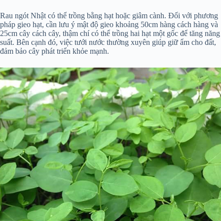
Rau ngót Nhật có thể trồng bằng hạt hoặc giâm cành. Đối với phương
pháp gieo hạt, cần lưu ý mật độ gieo khoảng 50cm hàng cách hàng và
25cm cây cách cây, thậm chí có thể trồng hai hạt một gốc để tăng năng
suất. Bên cạnh đó, việc tưới nước thường xuyên giúp giữ ẩm cho đất,
đảm bảo cây phát triển khỏe mạnh.