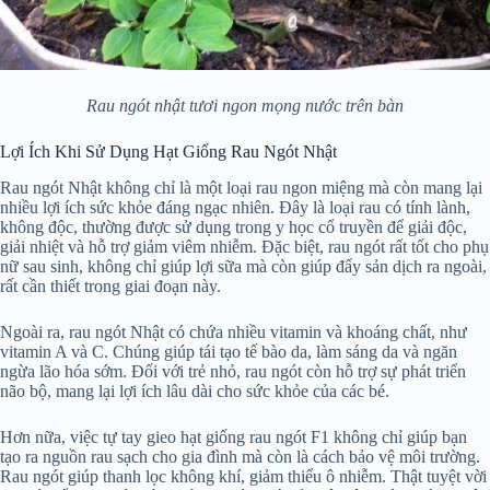
Rau ngót nhật tươi ngon mọng nước trên bàn
Lợi Ích Khi Sử Dụng Hạt Giống Rau Ngót Nhật
Rau ngót Nhật không chỉ là một loại rau ngon miệng mà còn mang lại
nhiều lợi ích sức khỏe đáng ngạc nhiên. Đây là loại rau có tính lành,
không độc, thường được sử dụng trong y học cổ truyền để giải độc,
giải nhiệt và hỗ trợ giảm viêm nhiễm. Đặc biệt, rau ngót rất tốt cho phụ
nữ sau sinh, không chỉ giúp lợi sữa mà còn giúp đẩy sản dịch ra ngoài,
rất cần thiết trong giai đoạn này.
Ngoài ra, rau ngót Nhật có chứa nhiều vitamin và khoáng chất, như
vitamin A và C. Chúng giúp tái tạo tế bào da, làm sáng da và ngăn
ngừa lão hóa sớm. Đối với trẻ nhỏ, rau ngót còn hỗ trợ sự phát triển
não bộ, mang lại lợi ích lâu dài cho sức khỏe của các bé.
Hơn nữa, việc tự tay gieo hạt giống rau ngót F1 không chỉ giúp bạn
tạo ra nguồn rau sạch cho gia đình mà còn là cách bảo vệ môi trường.
Rau ngót giúp thanh lọc không khí, giảm thiểu ô nhiễm. Thật tuyệt vời