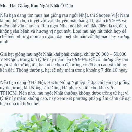
Mua Hạt Giống Rau Ngót Nhật Ở Đâu
Nếu bạn đang tìm mua hạt giống rau ngót Nhật, thì Shopee Việt Nam
là một lựa chọn tuyệt vời với khuyến mãi tháng 11, giảm tới 50% và
miễn phí vận chuyển. Rau ngót Nhật nổi bật với đặc điểm lá to, đẹp,
không sâu bệnh và hương vị ngọt mát. Loại rau này rất thích hợp để
chế biến những món ăn ngon, đặc biệt khi nấu với thịt nạc hay xương
ninh.
Giá hạt giống rau ngót Nhật khá phải chăng, chỉ từ 20.000 – 50.000
VNĐ/gói, trong khi tỷ lệ nảy mầm lên tới 90%. Để có những cây rau
ngót sinh trưởng tốt, bạn nên chọn đất trồng có độ ẩm cao và không
kén đất. Thông thường, hạt sẽ nảy mầm trong khoảng 7 đến 10 ngày.
Nếu bạn đang ở Hà Nội, Hachi Nông Nghiệp là địa chỉ bán hạt giống
uy tín, trong khi Nông sản Dũng Hà phục vụ tốt cho khu vực
TPHCM. Nên nhớ, rau ngót Nhật thường không được trồng từ hạt vì
tỷ lệ nảy mầm không cao, hãy xem xét phương pháp giâm cành để đạt
hiệu quả tốt hơn nhé!