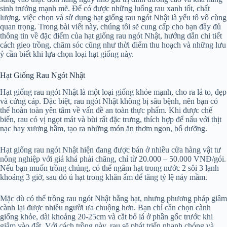
sinh trưởng mạnh mẽ. Để có được những luống rau xanh tốt, chất
lượng, việc chọn và sử dụng hạt giống rau ngót Nhật là yếu tố vô cùng
quan trọng. Trong bài viết này, chúng tôi sẽ cung cấp cho bạn đầy đủ
thông tin về đặc điểm của hạt giống rau ngót Nhật, hướng dẫn chi tiết
cách gieo trồng, chăm sóc cũng như thời điểm thu hoạch và những lưu
ý cần biết khi lựa chọn loại hạt giống này.
Hạt Giống Rau Ngót Nhật
Hạt giống rau ngót Nhật là một loại giống khỏe mạnh, cho ra lá to, đẹp
và cứng cáp. Đặc biệt, rau ngót Nhật không bị sâu bệnh, nên bạn có
thể hoàn toàn yên tâm về vấn đề an toàn thực phẩm. Khi được chế
biến, rau có vị ngọt mát và bùi rất đặc trưng, thích hợp để nấu với thịt
nạc hay xương hầm, tạo ra những món ăn thơm ngon, bổ dưỡng.
Hạt giống rau ngót Nhật hiện đang được bán ở nhiều cửa hàng vật tư
nông nghiệp với giá khá phải chăng, chỉ từ 20.000 – 50.000 VNĐ/gói.
Nếu bạn muốn trồng chúng, có thể ngâm hạt trong nước 2 sôi 3 lạnh
khoảng 3 giờ, sau đó ủ hạt trong khăn ẩm để tăng tỷ lệ nảy mầm.
Mặc dù có thể trồng rau ngót Nhật bằng hạt, nhưng phương pháp giâm
cành lại được nhiều người ưa chuộng hơn. Bạn chỉ cần chọn cành
giống khỏe, dài khoảng 20-25cm và cắt bỏ lá ở phần gốc trước khi
giâm vào đất. Với cách trồng này, rau sẽ phát triển nhanh chóng và