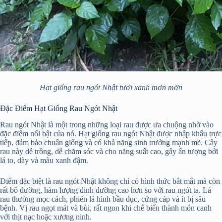
Hạt giống rau ngót Nhật tươi xanh mơn mởn
Đặc Điểm Hạt Giống Rau Ngót Nhật
Rau ngót Nhật là một trong những loại rau được ưa chuộng nhờ vào
đặc điểm nổi bật của nó. Hạt giống rau ngót Nhật được nhập khẩu trực
tiếp, đảm bảo chuẩn giống và có khả năng sinh trưởng mạnh mẽ. Cây
rau này dễ trồng, dễ chăm sóc và cho năng suất cao, gây ấn tượng bởi
lá to, dày và màu xanh đậm.
Điểm đặc biệt là rau ngót Nhật không chỉ có hình thức bắt mắt mà còn
rất bổ dưỡng, hàm lượng dinh dưỡng cao hơn so với rau ngót ta. Lá
rau thường mọc cách, phiến lá hình bầu dục, cứng cáp và ít bị sâu
bệnh. Vị rau ngọt mát và bùi, rất ngon khi chế biến thành món canh
với thịt nạc hoặc xương ninh.