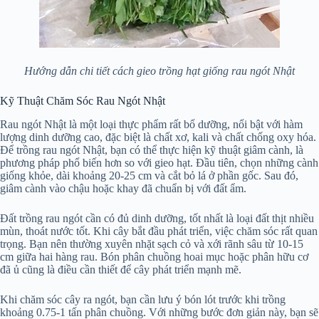
Hướng dẫn chi tiết cách gieo trồng hạt giống rau ngót Nhật
Kỹ Thuật Chăm Sóc Rau Ngót Nhật
Rau ngót Nhật là một loại thực phẩm rất bổ dưỡng, nổi bật với hàm
lượng dinh dưỡng cao, đặc biệt là chất xơ, kali và chất chống oxy hóa.
Để trồng rau ngót Nhật, bạn có thể thực hiện kỹ thuật giâm cành, là
phương pháp phổ biến hơn so với gieo hạt. Đầu tiên, chọn những cành
giống khỏe, dài khoảng 20-25 cm và cắt bỏ lá ở phần gốc. Sau đó,
giâm cành vào chậu hoặc khay đã chuẩn bị với đất ẩm.
Đất trồng rau ngót cần có đủ dinh dưỡng, tốt nhất là loại đất thịt nhiều
mùn, thoát nước tốt. Khi cây bắt đầu phát triển, việc chăm sóc rất quan
trọng. Bạn nên thường xuyên nhặt sạch cỏ và xới rãnh sâu từ 10-15
cm giữa hai hàng rau. Bón phân chuồng hoai mục hoặc phân hữu cơ
đã ủ cũng là điều cần thiết để cây phát triển mạnh mẽ.
Khi chăm sóc cây ra ngót, bạn cần lưu ý bón lót trước khi trồng
khoảng 0.75-1 tấn phân chuồng. Với những bước đơn giản này, bạn sẽ