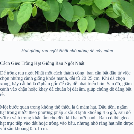
Hạt giống rau ngót Nhật nhỏ mỏng dễ nảy mầm
Cách Gieo Trồng Hạt Giống Rau Ngót Nhật
Để trồng rau ngót Nhật một cách thành công, bạn cần bắt đầu từ việc
chọn những cành giống khỏe mạnh, dài từ 20-25 cm. Khi đã chọn
xong, hãy cắt bỏ lá ở phần gốc để cây dễ phát triển hơn. Sau đó, giâm
cành vào chậu hoặc khay đã chuẩn bị đất ẩm, giúp chúng dễ dàng bắt
rễ.
Một bước quan trọng không thể thiếu là ủ mầm hạt. Đầu tiên, ngâm
hạt trong nước theo phương pháp 2 sôi 3 lạnh khoảng 4-6 giờ, sau đó
vớt ra và ủ trong khăn ẩm cho đến khi hạt nứt nanh. Bạn có thể gieo
hạt trực tiếp vào đất hoặc trồng vào bầu, nhưng nhớ rằng hạt nên được
vùi sâu khoảng 0.5-1 cm.