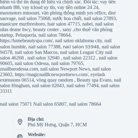
hiểm và thẻ tín dụng dễ hiểu và chính xác. Đối tác:
vay tiền
nhanh f88
,
vay icloud uy tín
,
vay tiền online 24 24
,
maxmotors missouri
,
văn phòng thông minh yes office
,
dior
sauvage
,
nail salon 75068
,
nước hoa chiết
,
nail salon 27893
,
manicure murfreesboro
,
hair salon 47715
,
nabei
,
nail salon
silas deane hwy
,
beauty center
,
sany
,
cho thuê văn phòng
startup
,
Peluquería
,
nail salon 78664
,
https://lumebeautyspa.com/
,
nail salon oklahoma city
,
nail
nail salon 33948
salon humble
,
nail salon 77388
,
,
nail salon
94578
,
nail salon San Marcos
,
nail salon League City
nail
salon 46268
,
nail salon 32940
,
nail salon 22312
,
nail salon
90605
,
nail salon Odessa
,
nail salon 79765
,
znailbarodessa.com
,
nail salon Newport News
,
nail salon
23602
,
https://magicnailllcnewportnews.com/
,
eyelash
extensions 06514
,
vòng quay random
,
Beauty spa Evans
,
nail
salon Hingham
,
nail salon 02043
,
nail salon 77494
,
nail salon
33311
nail salon 75071
Nail salon 65807
,
nail salon 78664
Địa chỉ:
Phú Mỹ Hưng, Quận 7, HCM
Website: