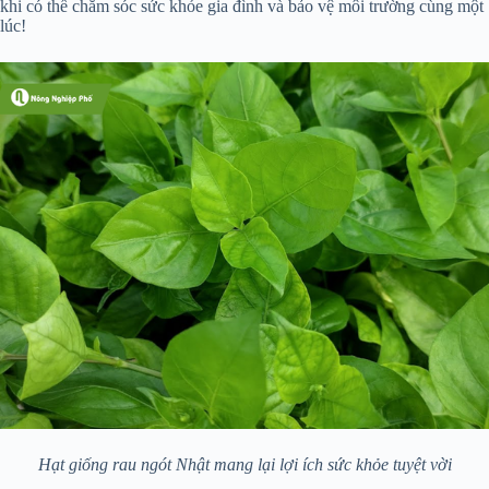
khi có thể chăm sóc sức khỏe gia đình và bảo vệ môi trường cùng một
lúc!
Hạt giống rau ngót Nhật mang lại lợi ích sức khỏe tuyệt vời