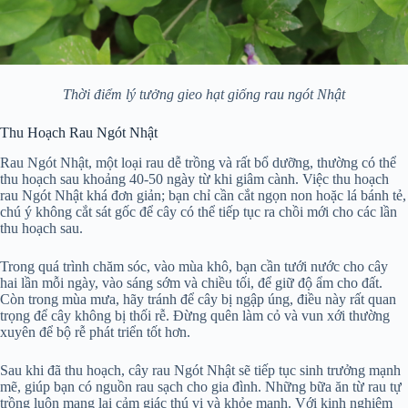
Thời điểm lý tưởng gieo hạt giống rau ngót Nhật
Thu Hoạch Rau Ngót Nhật
Rau Ngót Nhật, một loại rau dễ trồng và rất bổ dưỡng, thường có thể
thu hoạch sau khoảng 40-50 ngày từ khi giâm cành. Việc thu hoạch
rau Ngót Nhật khá đơn giản; bạn chỉ cần cắt ngọn non hoặc lá bánh tẻ,
chú ý không cắt sát gốc để cây có thể tiếp tục ra chồi mới cho các lần
thu hoạch sau.
Trong quá trình chăm sóc, vào mùa khô, bạn cần tưới nước cho cây
hai lần mỗi ngày, vào sáng sớm và chiều tối, để giữ độ ẩm cho đất.
Còn trong mùa mưa, hãy tránh để cây bị ngập úng, điều này rất quan
trọng để cây không bị thối rễ. Đừng quên làm cỏ và vun xới thường
xuyên để bộ rễ phát triển tốt hơn.
Sau khi đã thu hoạch, cây rau Ngót Nhật sẽ tiếp tục sinh trưởng mạnh
mẽ, giúp bạn có nguồn rau sạch cho gia đình. Những bữa ăn từ rau tự
trồng luôn mang lại cảm giác thú vị và khỏe mạnh. Với kinh nghiệm