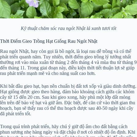
Kỹ thuật chăm sóc rau ngót Nhật lá xanh tươi tốt
Thời Điểm Gieo Trồng Hạt Giống Rau Ngót Nhật
Rau ngót Nhật, hay còn gọi là bồ ngót, là loại rau dễ trồng và có thể
phát triển quanh năm. Tuy nhiên, thời điểm gieo trồng lý tưởng nhất
thường rơi vào mùa xuân từ tháng 2 đến tháng 4 và mùa thu từ tháng 9
đến tháng 11. Trong giai đoạn này, điều kiện thời tiết thuận lợi sẽ giúp
rau phát triển mạnh mẽ và cho năng suất cao hơn.
Khi bắt đầu gieo hạt, bạn nên chuẩn bị đất tơi xốp và giàu dinh dưỡng.
Hạt giống được gieo theo hàng, đảm bảo khoảng cách giữa các khóm
cây từ 15 đến 20 cm. Sau khi gieo xong, hãy phủ một lớp đất mỏng
lên trên để bảo vệ hạt và giữ ẩm. Đặc biệt, để căn cứ vào thời gian thu
hoạch, bạn sẽ thấy rau có thể thu hoạch được sau 40-50 ngày khi cây
đã phát triển tốt.
Trong quá trình phát triển, hãy chú ý giữ độ ẩm cho đất bằng cách
phun sương nhẹ hàng ngày và đặt chậu ở nơi có nhiệt độ ổn định. Khi