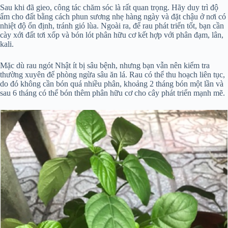
Sau khi đã gieo, công tác chăm sóc là rất quan trọng. Hãy duy trì độ
ẩm cho đất bằng cách phun sương nhẹ hàng ngày và đặt chậu ở nơi có
nhiệt độ ổn định, tránh gió lùa. Ngoài ra, để rau phát triển tốt, bạn cần
cày xới đất tơi xốp và bón lót phân hữu cơ kết hợp với phân đạm, lân,
kali.
Mặc dù rau ngót Nhật ít bị sâu bệnh, nhưng bạn vẫn nên kiểm tra
thường xuyên để phòng ngừa sâu ăn lá. Rau có thể thu hoạch liên tục,
do đó không cần bón quá nhiều phân, khoảng 2 tháng bón một lần và
sau 6 tháng có thể bón thêm phân hữu cơ cho cây phát triển mạnh mẽ.