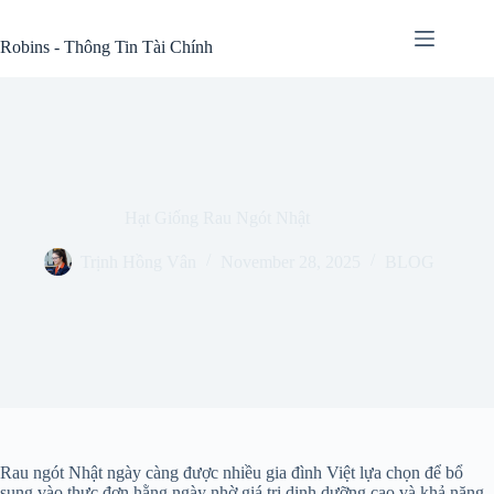
Skip
to
Robins - Thông Tin Tài Chính
content
Hạt Giống Rau Ngót Nhật
Trịnh Hồng Vân
November 28, 2025
BLOG
Rau ngót Nhật ngày càng được nhiều gia đình Việt lựa chọn để bổ
sung vào thực đơn hằng ngày nhờ giá trị dinh dưỡng cao và khả năng