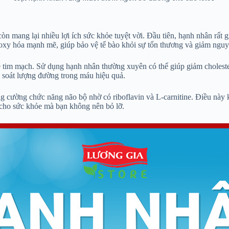
 mang lại nhiều lợi ích sức khỏe tuyệt vời. Đầu tiên, hạnh nhân rất g
 oxy hóa mạnh mẽ, giúp bảo vệ tế bào khỏi sự tổn thương và giảm ngu
 tim mạch. Sử dụng hạnh nhân thường xuyên có thể giúp giảm cholestero
m soát lượng đường trong máu hiệu quả.
ng cường chức năng não bộ nhờ có riboflavin và L-carnitine. Điều này 
 cho sức khỏe mà bạn không nên bỏ lỡ.