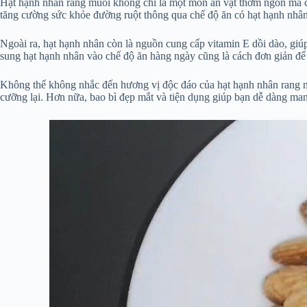
Hạt hạnh nhân rang muối không chỉ là một món ăn vặt thơm ngon mà còn
tăng cường sức khỏe đường ruột thông qua chế độ ăn có hạt hạnh nhân
Ngoài ra, hạt hạnh nhân còn là nguồn cung cấp vitamin E dồi dào, giú
sung hạt hạnh nhân vào chế độ ăn hàng ngày cũng là cách đơn giản để d
Không thể không nhắc đến hương vị độc đáo của hạt hạnh nhân rang m
cưỡng lại. Hơn nữa, bao bì đẹp mắt và tiện dụng giúp bạn dễ dàng man