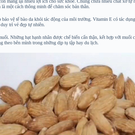
 mang lại nhiều lợi ích cho sức khỏe. Chúng chứa nhiều chất xơ tự nhi
 là một cách thông minh để chăm sóc bản thân.
p bảo vệ tế bào da khỏi tác động của môi trường. Vitamin E có tác dụ
uy trì vẻ đẹp tự nhiên.
uối. Những hạt hạnh nhân được chế biến cẩn thận, kết hợp với muối c
g theo bên mình trong những dịp tụ tập hay du lịch.