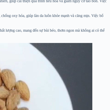
ên, giúp cải thiện quá trình tiêu hóa và giảm nguy cơ táo bón. Việc
ng chống oxy hóa, giúp làn da luôn khỏe mạnh và căng mịn. Việc bổ
hất lượng cao, mang đến sự bùi béo, thơm ngon mà không ai có thể