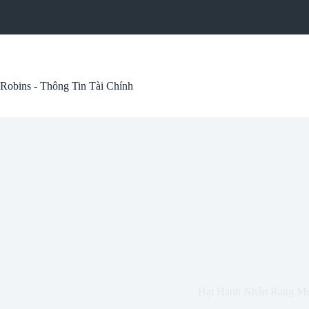
Skip
to
content
Robins - Thông Tin Tài Chính
Hạt Hạnh Nhân Rang M