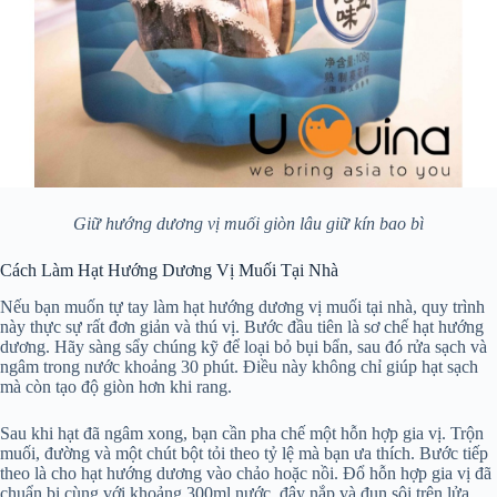
Giữ hướng dương vị muối giòn lâu giữ kín bao bì
Cách Làm Hạt Hướng Dương Vị Muối Tại Nhà
Nếu bạn muốn tự tay làm hạt hướng dương vị muối tại nhà, quy trình
này thực sự rất đơn giản và thú vị. Bước đầu tiên là sơ chế hạt hướng
dương. Hãy sàng sẩy chúng kỹ để loại bỏ bụi bẩn, sau đó rửa sạch và
ngâm trong nước khoảng 30 phút. Điều này không chỉ giúp hạt sạch
mà còn tạo độ giòn hơn khi rang.
Sau khi hạt đã ngâm xong, bạn cần pha chế một hỗn hợp gia vị. Trộn
muối, đường và một chút bột tỏi theo tỷ lệ mà bạn ưa thích. Bước tiếp
theo là cho hạt hướng dương vào chảo hoặc nồi. Đổ hỗn hợp gia vị đã
chuẩn bị cùng với khoảng 300ml nước, đậy nắp và đun sôi trên lửa