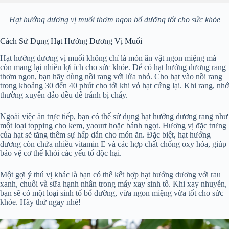
Hạt hướng dương vị muối thơm ngon bổ dưỡng tốt cho sức khỏe
Cách Sử Dụng Hạt Hướng Dương Vị Muối
Hạt hướng dương vị muối không chỉ là món ăn vặt ngon miệng mà
còn mang lại nhiều lợi ích cho sức khỏe. Để có hạt hướng dương rang
thơm ngon, bạn hãy dùng nồi rang với lửa nhỏ. Cho hạt vào nồi rang
trong khoảng 30 đến 40 phút cho tới khi vỏ hạt cứng lại. Khi rang, nhớ
thường xuyên đảo đều để tránh bị cháy.
Ngoài việc ăn trực tiếp, bạn có thể sử dụng hạt hướng dương rang như
một loại topping cho kem, yaourt hoặc bánh ngọt. Hương vị đặc trưng
của hạt sẽ tăng thêm sự hấp dẫn cho món ăn. Đặc biệt, hạt hướng
dương còn chứa nhiều vitamin E và các hợp chất chống oxy hóa, giúp
bảo vệ cơ thể khỏi các yếu tố độc hại.
Một gợi ý thú vị khác là bạn có thể kết hợp hạt hướng dương với rau
xanh, chuối và sữa hạnh nhân trong máy xay sinh tố. Khi xay nhuyễn,
bạn sẽ có một loại sinh tố bổ dưỡng, vừa ngon miệng vừa tốt cho sức
khỏe. Hãy thử ngay nhé!