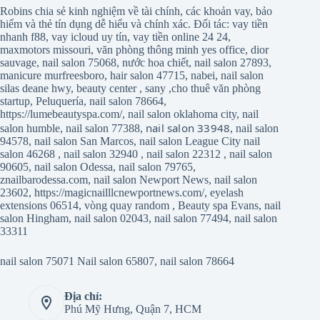
Robins chia sẻ kinh nghiệm về tài chính, các khoản vay, bảo
hiểm và thẻ tín dụng dễ hiểu và chính xác. Đối tác:
vay tiền
nhanh f88
,
vay icloud uy tín
,
vay tiền online 24 24
,
maxmotors missouri
,
văn phòng thông minh yes office
,
dior
sauvage
,
nail salon 75068
,
nước hoa chiết
,
nail salon 27893
,
manicure murfreesboro
,
hair salon 47715
,
nabei
,
nail salon
silas deane hwy
,
beauty center
,
sany
,
cho thuê văn phòng
startup
,
Peluquería
,
nail salon 78664
,
https://lumebeautyspa.com/
,
nail salon oklahoma city
,
nail
nail salon 33948
salon humble
,
nail salon 77388
,
,
nail salon
94578
,
nail salon San Marcos
,
nail salon League City
nail
salon 46268
,
nail salon 32940
,
nail salon 22312
,
nail salon
90605
,
nail salon Odessa
,
nail salon 79765
,
znailbarodessa.com
,
nail salon Newport News
,
nail salon
23602
,
https://magicnailllcnewportnews.com/
,
eyelash
extensions 06514
,
vòng quay random
,
Beauty spa Evans
,
nail
salon Hingham
,
nail salon 02043
,
nail salon 77494
,
nail salon
33311
nail salon 75071
Nail salon 65807
,
nail salon 78664
Địa chỉ:
Phú Mỹ Hưng, Quận 7, HCM