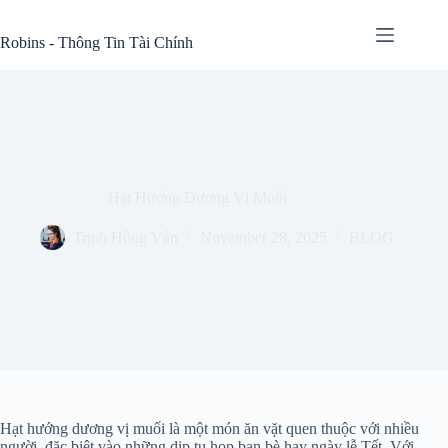
Skip
to
Robins - Thông Tin Tài Chính
content
Hạt Hướng Dương Vị Muối
Trịnh Hồng Vân
November 28, 2025
BLOG
Hạt hướng dương vị muối là một món ăn vặt quen thuộc với nhiều
người, đặc biệt vào những dịp tụ họp bạn bè hay ngày lễ Tết. Với