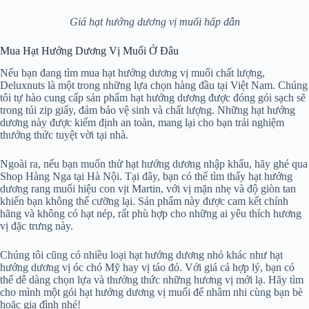
Giá hạt hướng dương vị muối hấp dẫn
Mua Hạt Hướng Dương Vị Muối Ở Đâu
Nếu bạn đang tìm mua hạt hướng dương vị muối chất lượng,
Deluxnuts là một trong những lựa chọn hàng đầu tại Việt Nam. Chúng
tôi tự hào cung cấp sản phẩm hạt hướng dương được đóng gói sạch sẽ
trong túi zip giấy, đảm bảo vệ sinh và chất lượng. Những hạt hướng
dương này được kiểm định an toàn, mang lại cho bạn trải nghiệm
thưởng thức tuyệt vời tại nhà.
Ngoài ra, nếu bạn muốn thử hạt hướng dương nhập khẩu, hãy ghé qua
Shop Hàng Nga tại Hà Nội. Tại đây, bạn có thể tìm thấy hạt hướng
dương rang muối hiệu con vịt Martin, với vị mặn nhẹ và độ giòn tan
khiến bạn không thể cưỡng lại. Sản phẩm này được cam kết chính
hãng và không có hạt nép, rất phù hợp cho những ai yêu thích hương
vị đặc trưng này.
Chúng tôi cũng có nhiều loại hạt hướng dương nhỏ khác như hạt
hướng dương vị óc chó Mỹ hay vị táo đỏ. Với giá cả hợp lý, bạn có
thể dễ dàng chọn lựa và thưởng thức những hương vị mới lạ. Hãy tìm
cho mình một gói hạt hướng dương vị muối để nhâm nhi cùng bạn bè
hoặc gia đình nhé!