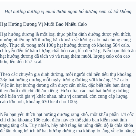
Hạt hướng dương vị muối thơm ngon bổ dưỡng xem có tốt không
Hạt Hướng Dương Vị Muối Bao Nhiêu Calo
Hạt hướng dương là một loại thực phẩm dinh dưỡng được yêu thích,
nhưng nhiều người thường băn khoăn về lượng calo mà chúng cung
cấp. Thực tế, trong mỗi 100g hạt hướng dương có khoảng 584 calo,
chủ yếu đến từ hàm lượng chất béo cao, lên đến 51g. Nếu bạn thích ăn
hạt hướng dương đã tách vỏ và rang thêm muối, lượng calo còn cao
hơn, lên đến 657 kcal.
Theo các chuyên gia dinh dưỡng, mỗi người chỉ nên tiêu thụ khoảng
28g hạt hướng dương mỗi ngày, tương đương với khoảng 157 calo.
Việc ăn hạt hướng dương cần được cân nhắc, đặc biệt nếu bạn đang
theo đuổi một chế độ ăn kiêng. Hơn nữa, các loại hạt hướng dương
chế biến với gia vị khác nhau, như vị caramel, còn cung cấp lượng
calo lớn hơn, khoảng 630 kcal cho 100g.
Nếu bạn yêu thích hạt hướng dương rang khô, một khẩu phần 1/4 cốc
chỉ chứa khoảng 186 calo, điều này có thể giúp bạn kiểm soát tình
trạng tăng cân. Tuy nhiên, hãy nhớ rằng ăn uống điều độ là chìa khóa
để tận dụng lợi ích từ hạt hướng dương mà không lo lắng về cân nặng.