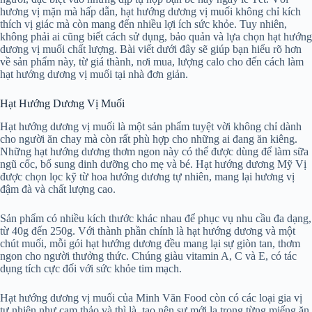
hương vị mặn mà hấp dẫn, hạt hướng dương vị muối không chỉ kích
thích vị giác mà còn mang đến nhiều lợi ích sức khỏe. Tuy nhiên,
không phải ai cũng biết cách sử dụng, bảo quản và lựa chọn hạt hướng
dương vị muối chất lượng. Bài viết dưới đây sẽ giúp bạn hiểu rõ hơn
về sản phẩm này, từ giá thành, nơi mua, lượng calo cho đến cách làm
hạt hướng dương vị muối tại nhà đơn giản.
Hạt Hướng Dương Vị Muối
Hạt hướng dương vị muối là một sản phẩm tuyệt vời không chỉ dành
cho người ăn chay mà còn rất phù hợp cho những ai đang ăn kiêng.
Những hạt hướng dương thơm ngon này có thể được dùng để làm sữa
ngũ cốc, bổ sung dinh dưỡng cho mẹ và bé. Hạt hướng dương Mỹ Vị
được chọn lọc kỹ từ hoa hướng dương tự nhiên, mang lại hương vị
đậm đà và chất lượng cao.
Sản phẩm có nhiều kích thước khác nhau để phục vụ nhu cầu đa dạng,
từ 40g đến 250g. Với thành phần chính là hạt hướng dương và một
chút muối, mỗi gói hạt hướng dương đều mang lại sự giòn tan, thơm
ngon cho người thưởng thức. Chúng giàu vitamin A, C và E, có tác
dụng tích cực đối với sức khỏe tim mạch.
Hạt hướng dương vị muối của Minh Văn Food còn có các loại gia vị
tự nhiên như cam thảo và thì là, tạo nên sự mới lạ trong từng miếng ăn.