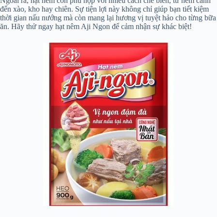
Ngoài ra, hạt nêm còn phù hợp với nhiều cách chế biến, từ nêm canh
đến xào, kho hay chiên. Sự tiện lợi này không chỉ giúp bạn tiết kiệm
thời gian nấu nướng mà còn mang lại hương vị tuyệt hảo cho từng bữa
ăn. Hãy thử ngay hạt nêm Aji Ngon để cảm nhận sự khác biệt!