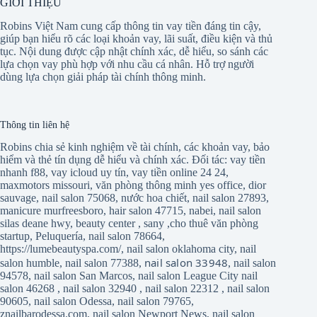
GIỚI THIỆU
Robins Việt Nam cung cấp thông tin vay tiền đáng tin cậy,
giúp bạn hiểu rõ các loại khoản vay, lãi suất, điều kiện và thủ
tục. Nội dung được cập nhật chính xác, dễ hiểu, so sánh các
lựa chọn vay phù hợp với nhu cầu cá nhân. Hỗ trợ người
dùng lựa chọn giải pháp tài chính thông minh.
Thông tin liên hệ
Robins chia sẻ kinh nghiệm về tài chính, các khoản vay, bảo
hiểm và thẻ tín dụng dễ hiểu và chính xác. Đối tác:
vay tiền
nhanh f88
,
vay icloud uy tín
,
vay tiền online 24 24
,
maxmotors missouri
,
văn phòng thông minh yes office
,
dior
sauvage
,
nail salon 75068
,
nước hoa chiết
,
nail salon 27893
,
manicure murfreesboro
,
hair salon 47715
,
nabei
,
nail salon
silas deane hwy
,
beauty center
,
sany
,
cho thuê văn phòng
startup
,
Peluquería
,
nail salon 78664
,
https://lumebeautyspa.com/
,
nail salon oklahoma city
,
nail
nail salon 33948
salon humble
,
nail salon 77388
,
,
nail salon
94578
,
nail salon San Marcos
,
nail salon League City
nail
salon 46268
,
nail salon 32940
,
nail salon 22312
,
nail salon
90605
,
nail salon Odessa
,
nail salon 79765
,
znailbarodessa.com
,
nail salon Newport News
,
nail salon