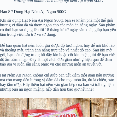
Hướng dẫn nhanh cách dùng hạt nêm Aji Ngon 900G
Hạn Sử Dụng Hạt Nêm Aji Ngon 900G
Khi sử dụng Hạt Nêm Aji Ngon 900g, bạn sẽ khám phá một thế giới
hương vị đậm đà và thơm ngon cho các món ăn hàng ngày. Sản phẩm
có thời hạn sử dụng lên tới 18 tháng kể từ ngày sản xuất, giúp bạn yên
tâm trong việc lưu trữ và sử dụng.
Để bảo quản hạt nêm luôn giữ được độ tươi ngon, hãy để nơi khô ráo
và thoáng mát, tránh ánh nắng trực tiếp và nhiệt độ cao. Sau khi mở
gói, bạn nên đựng trong hũ đậy kín hoặc cột kín miệng túi để hạn chế
độ ẩm xâm nhập. Đây là một cách đơn giản nhưng hiệu quả để đảm
bảo gia vị luôn sẵn sàng phục vụ cho những món ăn tuyệt vời.
Hạt Nêm Aji Ngon không chỉ giúp bạn tiết kiệm thời gian nấu nướng
mà còn mang đến hương vị đậm đà cho mọi món ăn, dù là chiên, xào
hay tẩm ướp. Hãy thêm hạt nêm vào gian bếp của bạn và trải nghiệm
những bữa ăn ngon miệng, hấp dẫn hơn bao giờ hết nhé!