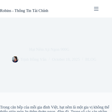
Skip
to
Robins - Thông Tin Tài Chính
content
Hạt Nêm Aji Ngon 900G
Trịnh Hồng Vân
October 18, 2025
BLOG
Trong căn bếp của mỗi gia đình Việt, hạt nêm là một gia vị không thể
thiếu giúp món ăn thêm thơm ngon, đậm đà. Trong số các sản phẩm