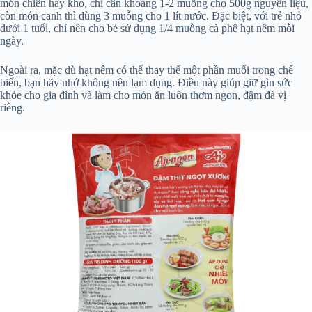
món chiên hay kho, chỉ cần khoảng 1-2 muỗng cho 500g nguyên liệu,
còn món canh thì dùng 3 muỗng cho 1 lít nước. Đặc biệt, với trẻ nhỏ
dưới 1 tuổi, chỉ nên cho bé sử dụng 1/4 muỗng cà phê hạt nêm mỗi
ngày.
Ngoài ra, mặc dù hạt nêm có thể thay thế một phần muối trong chế
biến, bạn hãy nhớ không nên lạm dụng. Điều này giúp giữ gìn sức
khỏe cho gia đình và làm cho món ăn luôn thơm ngon, đậm đà vị
riêng.