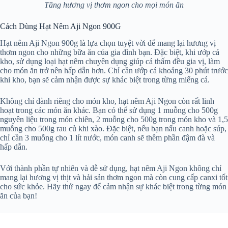
Tăng hương vị thơm ngon cho mọi món ăn
Cách Dùng Hạt Nêm Aji Ngon 900G
Hạt nêm Aji Ngon 900g là lựa chọn tuyệt vời để mang lại hương vị
thơm ngon cho những bữa ăn của gia đình bạn. Đặc biệt, khi ướp cá
kho, sử dụng loại hạt nêm chuyên dụng giúp cá thấm đều gia vị, làm
cho món ăn trở nên hấp dẫn hơn. Chỉ cần ướp cá khoảng 30 phút trước
khi kho, bạn sẽ cảm nhận được sự khác biệt trong từng miếng cá.
Không chỉ dành riêng cho món kho, hạt nêm Aji Ngon còn rất linh
hoạt trong các món ăn khác. Bạn có thể sử dụng 1 muỗng cho 500g
nguyên liệu trong món chiên, 2 muỗng cho 500g trong món kho và 1,5
muỗng cho 500g rau củ khi xào. Đặc biệt, nếu bạn nấu canh hoặc súp,
chỉ cần 3 muỗng cho 1 lít nước, món canh sẽ thêm phần đậm đà và
hấp dẫn.
Với thành phần tự nhiên và dễ sử dụng, hạt nêm Aji Ngon không chỉ
mang lại hương vị thịt và hải sản thơm ngon mà còn cung cấp canxi tốt
cho sức khỏe. Hãy thử ngay để cảm nhận sự khác biệt trong từng món
ăn của bạn!