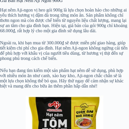
Giá Bán Hạt Nêm Aji Ngon 900G
Hạt nêm Aji-ngon vị heo gói 900g là lựa chọn hoàn hảo cho những ai
yêu thích hương vị đậm đà trong từng món ăn. Sản phẩm không chỉ
thơm ngon mà còn được chế biến từ nguyên liệu chất lượng, mang lại
sự an tâm cho gia đình bạn. Hiện tại, giá bán của gói 900g chỉ khoảng
68.000₫, rất hợp lý cho một gia đình sử dụng lâu dài.
Ngoài ra, khi bạn mua từ 300.000₫ sẽ được miễn phí giao hàng, giúp
tiết kiệm chi phí cho gia đình. Hạt nêm Aji-ngon không ngừng cải tiến
để phù hợp với khẩu vị của người tiêu dùng, từ hương vị thịt đến sự
phong phú trong cách chế biến.
Nếu bạn đang tìm kiếm một sản phẩm hạt nêm dễ sử dụng, phù hợp
với nhiều món ăn như canh, xào hay kho, Aji-ngon chắc chắn sẽ là
một lựa chọn không thể bỏ qua. Hãy thử ngay để cảm nhận sự khác
biệt và mang đến cho bữa ăn thêm phần hấp dẫn nhé!