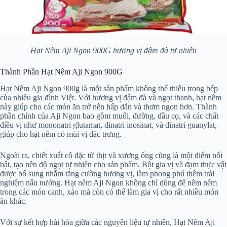
Hạt Nêm Aji Ngon 900G hương vị đậm đà tự nhiên
Thành Phần Hạt Nêm Aji Ngon 900G
Hạt Nêm Aji Ngon 900g là một sản phẩm không thể thiếu trong bếp
của nhiều gia đình Việt. Với hương vị đậm đà và ngọt thanh, hạt nêm
này giúp cho các món ăn trở nên hấp dẫn và thơm ngon hơn. Thành
phần chính của Aji Ngon bao gồm muối, đường, dầu cọ, và các chất
điều vị như mononatri glutamat, dinatri inosinat, và dinatri guanylat,
giúp cho hạt nêm có mùi vị đặc trưng.
Ngoài ra, chiết xuất cô đặc từ thịt và xương ống cũng là một điểm nổi
bật, tạo nên độ ngọt tự nhiên cho sản phẩm. Bột gia vị và đạm thực vật
được bổ sung nhằm tăng cường hương vị, làm phong phú thêm trải
nghiệm nấu nướng. Hạt nêm Aji Ngon không chỉ dùng để nêm nếm
trong các món canh, xào mà còn có thể làm gia vị cho rất nhiều món
ăn khác.
Với sự kết hợp hài hòa giữa các nguyên liệu tự nhiên, Hạt Nêm Aji