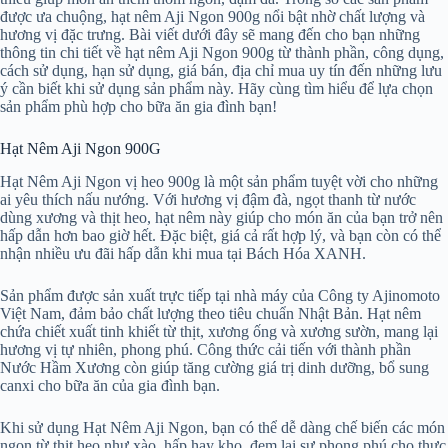
được ưa chuộng, hạt nêm Aji Ngon 900g nổi bật nhờ chất lượng và
hương vị đặc trưng. Bài viết dưới đây sẽ mang đến cho bạn những
thông tin chi tiết về hạt nêm Aji Ngon 900g từ thành phần, công dụng,
cách sử dụng, hạn sử dụng, giá bán, địa chỉ mua uy tín đến những lưu
ý cần biết khi sử dụng sản phẩm này. Hãy cùng tìm hiểu để lựa chọn
sản phẩm phù hợp cho bữa ăn gia đình bạn!
Hạt Nêm Aji Ngon 900G
Hạt Nêm Aji Ngon vị heo 900g là một sản phẩm tuyệt vời cho những
ai yêu thích nấu nướng. Với hương vị đậm đà, ngọt thanh từ nước
dùng xương và thịt heo, hạt nêm này giúp cho món ăn của bạn trở nên
hấp dẫn hơn bao giờ hết. Đặc biệt, giá cả rất hợp lý, và bạn còn có thể
nhận nhiều ưu đãi hấp dẫn khi mua tại Bách Hóa XANH.
Sản phẩm được sản xuất trực tiếp tại nhà máy của Công ty Ajinomoto
Việt Nam, đảm bảo chất lượng theo tiêu chuẩn Nhật Bản. Hạt nêm
chứa chiết xuất tinh khiết từ thịt, xương ống và xương sườn, mang lại
hương vị tự nhiên, phong phú. Công thức cải tiến với thành phần
Nước Hầm Xương còn giúp tăng cường giá trị dinh dưỡng, bổ sung
canxi cho bữa ăn của gia đình bạn.
Khi sử dụng Hạt Nêm Aji Ngon, bạn có thể dễ dàng chế biến các món
ngon từ thịt heo như xào, hấp hay kho, đem lại sự phong phú cho thực