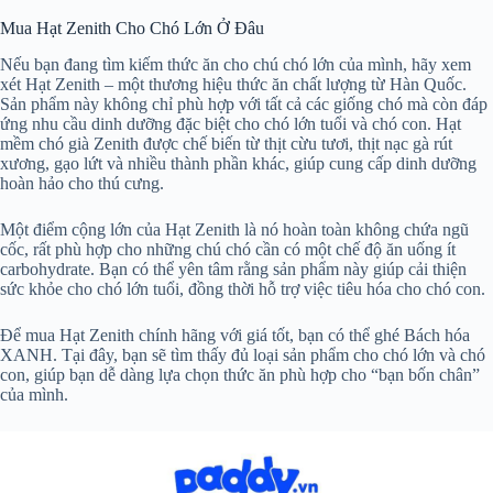
Mua Hạt Zenith Cho Chó Lớn Ở Đâu
Nếu bạn đang tìm kiếm thức ăn cho chú chó lớn của mình, hãy xem
xét Hạt Zenith – một thương hiệu thức ăn chất lượng từ Hàn Quốc.
Sản phẩm này không chỉ phù hợp với tất cả các giống chó mà còn đáp
ứng nhu cầu dinh dưỡng đặc biệt cho chó lớn tuổi và chó con. Hạt
mềm chó già Zenith được chế biến từ thịt cừu tươi, thịt nạc gà rút
xương, gạo lứt và nhiều thành phần khác, giúp cung cấp dinh dưỡng
hoàn hảo cho thú cưng.
Một điểm cộng lớn của Hạt Zenith là nó hoàn toàn không chứa ngũ
cốc, rất phù hợp cho những chú chó cần có một chế độ ăn uống ít
carbohydrate. Bạn có thể yên tâm rằng sản phẩm này giúp cải thiện
sức khỏe cho chó lớn tuổi, đồng thời hỗ trợ việc tiêu hóa cho chó con.
Để mua Hạt Zenith chính hãng với giá tốt, bạn có thể ghé Bách hóa
XANH. Tại đây, bạn sẽ tìm thấy đủ loại sản phẩm cho chó lớn và chó
con, giúp bạn dễ dàng lựa chọn thức ăn phù hợp cho “bạn bốn chân”
của mình.