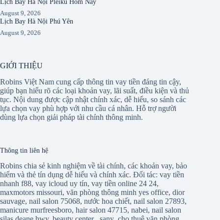
Lịch Bay Hà Nội Pleiku Hôm Nay
August 9, 2026
Lịch Bay Hà Nội Phú Yên
August 9, 2026
GIỚI THIỆU
Robins Việt Nam cung cấp thông tin vay tiền đáng tin cậy,
giúp bạn hiểu rõ các loại khoản vay, lãi suất, điều kiện và thủ
tục. Nội dung được cập nhật chính xác, dễ hiểu, so sánh các
lựa chọn vay phù hợp với nhu cầu cá nhân. Hỗ trợ người
dùng lựa chọn giải pháp tài chính thông minh.
Thông tin liên hệ
Robins chia sẻ kinh nghiệm về tài chính, các khoản vay, bảo
hiểm và thẻ tín dụng dễ hiểu và chính xác. Đối tác:
vay tiền
nhanh f88
,
vay icloud uy tín
,
vay tiền online 24 24
,
maxmotors missouri
,
văn phòng thông minh yes office
,
dior
sauvage
,
nail salon 75068
,
nước hoa chiết
,
nail salon 27893
,
manicure murfreesboro
,
hair salon 47715
,
nabei
,
nail salon
silas deane hwy
,
beauty center
,
sany
,
cho thuê văn phòng