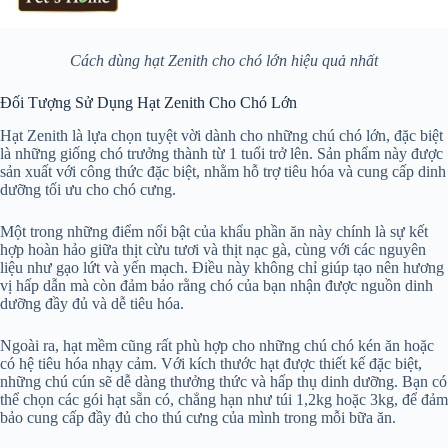
Cách dùng hạt Zenith cho chó lớn hiệu quả nhất
Đối Tượng Sử Dụng Hạt Zenith Cho Chó Lớn
Hạt Zenith là lựa chọn tuyệt vời dành cho những chú chó lớn, đặc biệt
là những giống chó trưởng thành từ 1 tuổi trở lên. Sản phẩm này được
sản xuất với công thức đặc biệt, nhằm hỗ trợ tiêu hóa và cung cấp dinh
dưỡng tối ưu cho chó cưng.
Một trong những điểm nổi bật của khẩu phần ăn này chính là sự kết
hợp hoàn hảo giữa thịt cừu tươi và thịt nạc gà, cùng với các nguyên
liệu như gạo lứt và yến mạch. Điều này không chỉ giúp tạo nên hương
vị hấp dẫn mà còn đảm bảo rằng chó của bạn nhận được nguồn dinh
dưỡng đầy đủ và dễ tiêu hóa.
Ngoài ra, hạt mềm cũng rất phù hợp cho những chú chó kén ăn hoặc
có hệ tiêu hóa nhạy cảm. Với kích thước hạt được thiết kế đặc biệt,
những chú cún sẽ dễ dàng thưởng thức và hấp thụ dinh dưỡng. Bạn có
thể chọn các gói hạt sẵn có, chẳng hạn như túi 1,2kg hoặc 3kg, để đảm
bảo cung cấp đầy đủ cho thú cưng của mình trong mỗi bữa ăn.