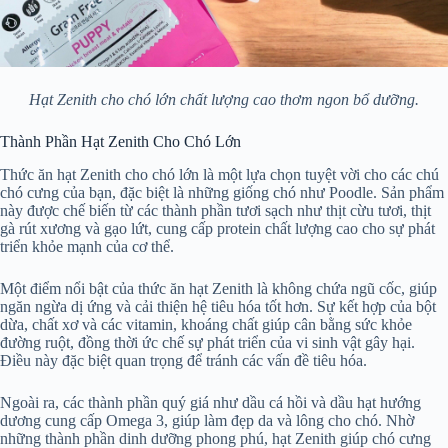
Hạt Zenith cho chó lớn chất lượng cao thơm ngon bổ dưỡng.
Thành Phần Hạt Zenith Cho Chó Lớn
Thức ăn hạt Zenith cho chó lớn là một lựa chọn tuyệt vời cho các chú
chó cưng của bạn, đặc biệt là những giống chó như Poodle. Sản phẩm
này được chế biến từ các thành phần tươi sạch như thịt cừu tươi, thịt
gà rút xương và gạo lứt, cung cấp protein chất lượng cao cho sự phát
triển khỏe mạnh của cơ thể.
Một điểm nổi bật của thức ăn hạt Zenith là không chứa ngũ cốc, giúp
ngăn ngừa dị ứng và cải thiện hệ tiêu hóa tốt hơn. Sự kết hợp của bột
dừa, chất xơ và các vitamin, khoáng chất giúp cân bằng sức khỏe
đường ruột, đồng thời ức chế sự phát triển của vi sinh vật gây hại.
Điều này đặc biệt quan trọng để tránh các vấn đề tiêu hóa.
Ngoài ra, các thành phần quý giá như dầu cá hồi và dầu hạt hướng
dương cung cấp Omega 3, giúp làm đẹp da và lông cho chó. Nhờ
những thành phần dinh dưỡng phong phú, hạt Zenith giúp chó cưng