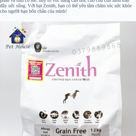
phân và mùi cơ thể, duy trì vóc dáng cân đối, cho chú cún luôn tràn
đầy sức sống. Với hạt Zenith, bạn có thể yên tâm chăm sóc sức khỏe
cho người bạn bốn chân của mình!