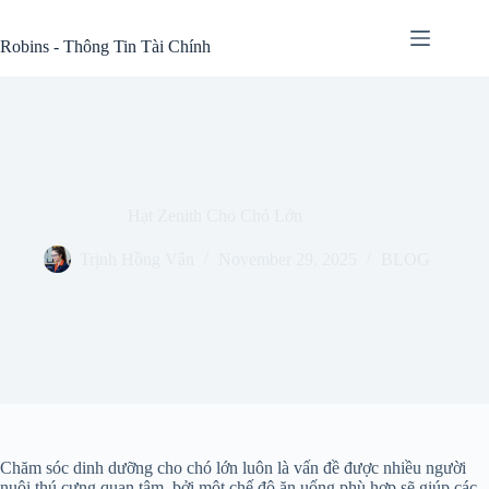
Skip
to
Robins - Thông Tin Tài Chính
content
Hạt Zenith Cho Chó Lớn
Trịnh Hồng Vân
November 29, 2025
BLOG
Chăm sóc dinh dưỡng cho chó lớn luôn là vấn đề được nhiều người
nuôi thú cưng quan tâm, bởi một chế độ ăn uống phù hợp sẽ giúp các