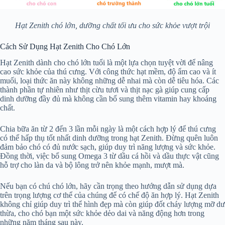
Hạt Zenith chó lớn, dưỡng chất tối ưu cho sức khỏe vượt trội
Cách Sử Dụng Hạt Zenith Cho Chó Lớn
Hạt Zenith dành cho chó lớn tuổi là một lựa chọn tuyệt vời để nâng
cao sức khỏe của thú cưng. Với công thức hạt mềm, độ ẩm cao và ít
muối, loại thức ăn này không những dễ nhai mà còn dễ tiêu hóa. Các
thành phần tự nhiên như thịt cừu tươi và thịt nạc gà giúp cung cấp
dinh dưỡng đầy đủ mà không cần bổ sung thêm vitamin hay khoáng
chất.
Chia bữa ăn từ 2 đến 3 lần mỗi ngày là một cách hợp lý để thú cưng
có thể hấp thụ tốt nhất dinh dưỡng trong hạt Zenith. Đừng quên luôn
đảm bảo chó có đủ nước sạch, giúp duy trì năng lượng và sức khỏe.
Đồng thời, việc bổ sung Omega 3 từ dầu cá hồi và dầu thực vật cũng
hỗ trợ cho làn da và bộ lông trở nên khỏe mạnh, mượt mà.
Nếu bạn có chú chó lớn, hãy cần trọng theo hướng dẫn sử dụng dựa
trên trọng lượng cơ thể của chúng để có chế độ ăn hợp lý. Hạt Zenith
không chỉ giúp duy trì thể hình đẹp mà còn giúp đốt cháy lượng mỡ dư
thừa, cho chó bạn một sức khỏe dẻo dai và năng động hơn trong
những năm tháng sau này.