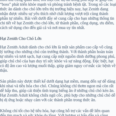
“boss” phát triển khỏe mạnh và phòng tránh bệnh tật. Trong số các loại
thức ăn dành cho chó lớn trên thị trường hiện nay, hạt Zenith đang
nhận được nhiều sự yêu thích nhờ chất lượng vượt trội cùng thành
phần tự nhiên. Bài viết dưới đây sẽ cung cấp cho bạn những thông tin
chi tiết về hạt Zenith cho chó lớn, từ thành phần, công dụng, ưu điểm,
cách sử dụng cho đến giá cả và nơi mua uy tín nhất.
Hạt Zenith Cho Chó Lớn
Hạt Zenith Adult dành cho chó lớn là một sản phẩm cao cấp vô cùng
lý tưởng cho những chú cún trưởng thành. Với thành phần hoàn toàn
tự nhiên và tươi sạch, hạt cung cấp một nguồn dinh dưỡng phong phú,
giúp chú chó của bạn duy trì sức khỏe và sự năng động. Đặc biệt, hạt
có độ ẩm cao và lượng muối thấp, giúp giảm nguy cơ mắc các bệnh về
thận.
Sản phẩm này được thiết kế dưới dạng hạt mềm, mang đến sự dễ dàng
khi nhai và tiêu hóa cho chó. Chúng không chỉ thơm ngon mà còn rất
dễ hấp thu, giúp cải thiện tình trạng biếng ăn ở những chú chó kén ăn.
Hạt Zenith Adult không chứa ngũ cốc, phù hợp cho những chú chó dễ
bị dị ứng hoặc nhạy cảm với các thành phần trong thức ăn.
Không chỉ tốt cho hệ tiêu hóa, hạt cũng hỗ trợ các vấn đề liên quan
đến tim mạch và sức khỏe da lông. Với hương vị hấp dẫn và công