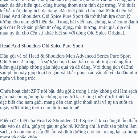
sạch da đầu hiệu quả, cùng hương thơm nam tính đặc trưng. Với thiết
kế bắt mắt, dung tích đa dạng, đặc biệt phiên bản chai 650ml tiện lợi,
Head And Shoulders Old Spice Pure Sport đã trở thành lựa chọn lý
tưởng cho nam giới hiện đại. Trong bài viết này, chúng ta sẽ cùng đánh
giá chi tiết về sản phẩm từ công dụng, mùi hương, mức giá, địa chỉ
mua uy tín cho đến sự khác biệt so với dòng Old Spice Original.
Head And Shoulders Old Spice Pure Sport
Dầu gội và xả Head & Shoulders Men Advanced Series Pure Sport
Old Spice 2 trong 1 là sự lựa chọn hoàn hảo cho những ai đang tìm
kiếm giải pháp chống gàu hiệu quả và dễ dàng. Với dung tích 613ml,
sản phẩm này giúp loại bỏ gàu và khắc phục các vấn đề về da đầu như
ngứa và bong tróc.
Chứa hoạt chất ZPT nổi bật, dầu gội 2 trong 1 này không chỉ làm sạch
gàu mà còn ngăn ngừa chúng quay trở lại. Công thức được thiết kế
đặc biệt cho nam giới, mang đến cảm giác thoải mái và tự tin suốt cả
ngày với hương thơm nam tính mạnh mẽ.
Điểm đặc biệt của Head & Shoulders Old Spice là khả năng thẩm thấu
sâu vào da đầu, giúp trị gàu từ gốc rễ. Không chỉ là một sản phẩm làm
sạch, nó còn cung cấp độ ẩm và dinh dưỡng cho tóc, mang lại sự bóng
mượt và chắc khỏe.