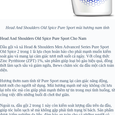
Head And Shoulders Old Spice Pure Sport mùi hương nam tính
Head And Shoulders Old Spice Pure Sport Cho Nam
Dầu gội và xả Head & Shoulders Men Advanced Series Pure Sport
Old Spice 2 trong 1 là lựa chọn hoàn hảo cho phái mạnh muốn kiểm
soát gàu và mang lại cảm giác tươi mới suốt cả ngày. Với công thức
Zinc Pyrithione (ZPT) 1%, sản phẩm giúp loại bỏ gàu hiệu quả, đồng
thời làm sạch sâu và giảm ngứa, lhews chăm sóc da đầu một cách toàn
diện.
Hương thơm nam tính từ Pure Sport mang lại cảm giác năng động,
tươi mới cho người sử dụng. Mùi hương mạnh mẽ này không chỉ lưu
lại trên tóc mà còn giúp phái mạnh thêm tự tin trong mọi tình huống, từ
công việc đến những buổi đi chơi thư giãn.
Ngoài ra, dầu gội 2 trong 1 này còn kiểm soát lượng dầu trên da đầu,
giúp tóc luôn sạch sẽ mà không gặp phải tình trạng bí bách. Sản phẩm
được kiểm nghiệm da liễu, đảm bảo an toàn cho cả những người có