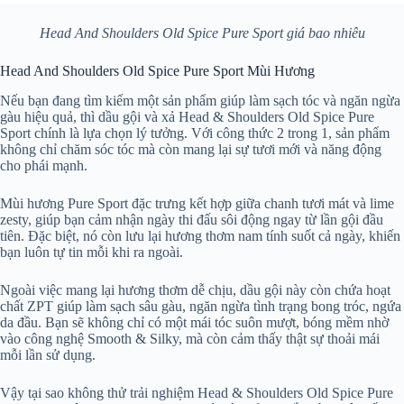
Head And Shoulders Old Spice Pure Sport giá bao nhiêu
Head And Shoulders Old Spice Pure Sport Mùi Hương
Nếu bạn đang tìm kiếm một sản phẩm giúp làm sạch tóc và ngăn ngừa
gàu hiệu quả, thì dầu gội và xả Head & Shoulders Old Spice Pure
Sport chính là lựa chọn lý tưởng. Với công thức 2 trong 1, sản phẩm
không chỉ chăm sóc tóc mà còn mang lại sự tươi mới và năng động
cho phái mạnh.
Mùi hương Pure Sport đặc trưng kết hợp giữa chanh tươi mát và lime
zesty, giúp bạn cảm nhận ngày thi đấu sôi động ngay từ lần gội đầu
tiên. Đặc biệt, nó còn lưu lại hương thơm nam tính suốt cả ngày, khiến
bạn luôn tự tin mỗi khi ra ngoài.
Ngoài việc mang lại hương thơm dễ chịu, dầu gội này còn chứa hoạt
chất ZPT giúp làm sạch sâu gàu, ngăn ngừa tình trạng bong tróc, ngứa
da đầu. Bạn sẽ không chỉ có một mái tóc suôn mượt, bóng mềm nhờ
vào công nghệ Smooth & Silky, mà còn cảm thấy thật sự thoải mái
mỗi lần sử dụng.
Vậy tại sao không thử trải nghiệm Head & Shoulders Old Spice Pure