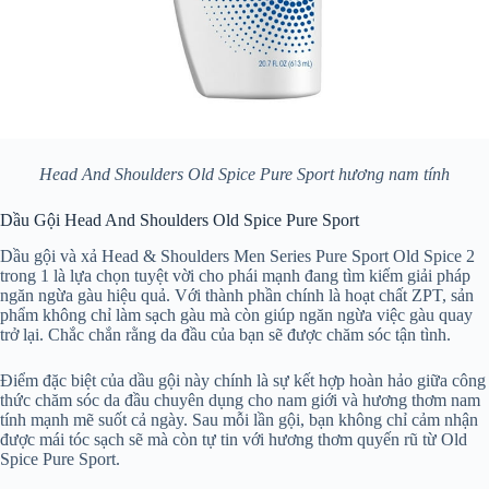
Head And Shoulders Old Spice Pure Sport hương nam tính
Dầu Gội Head And Shoulders Old Spice Pure Sport
Dầu gội và xả Head & Shoulders Men Series Pure Sport Old Spice 2
trong 1 là lựa chọn tuyệt vời cho phái mạnh đang tìm kiếm giải pháp
ngăn ngừa gàu hiệu quả. Với thành phần chính là hoạt chất ZPT, sản
phẩm không chỉ làm sạch gàu mà còn giúp ngăn ngừa việc gàu quay
trở lại. Chắc chắn rằng da đầu của bạn sẽ được chăm sóc tận tình.
Điểm đặc biệt của dầu gội này chính là sự kết hợp hoàn hảo giữa công
thức chăm sóc da đầu chuyên dụng cho nam giới và hương thơm nam
tính mạnh mẽ suốt cả ngày. Sau mỗi lần gội, bạn không chỉ cảm nhận
được mái tóc sạch sẽ mà còn tự tin với hương thơm quyến rũ từ Old
Spice Pure Sport.