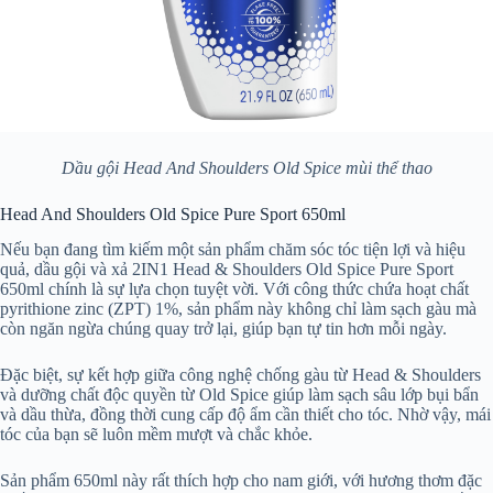
Dầu gội Head And Shoulders Old Spice mùi thể thao
Head And Shoulders Old Spice Pure Sport 650ml
Nếu bạn đang tìm kiếm một sản phẩm chăm sóc tóc tiện lợi và hiệu
quả, dầu gội và xả 2IN1 Head & Shoulders Old Spice Pure Sport
650ml chính là sự lựa chọn tuyệt vời. Với công thức chứa hoạt chất
pyrithione zinc (ZPT) 1%, sản phẩm này không chỉ làm sạch gàu mà
còn ngăn ngừa chúng quay trở lại, giúp bạn tự tin hơn mỗi ngày.
Đặc biệt, sự kết hợp giữa công nghệ chống gàu từ Head & Shoulders
và dưỡng chất độc quyền từ Old Spice giúp làm sạch sâu lớp bụi bẩn
và dầu thừa, đồng thời cung cấp độ ẩm cần thiết cho tóc. Nhờ vậy, mái
tóc của bạn sẽ luôn mềm mượt và chắc khỏe.
Sản phẩm 650ml này rất thích hợp cho nam giới, với hương thơm đặc