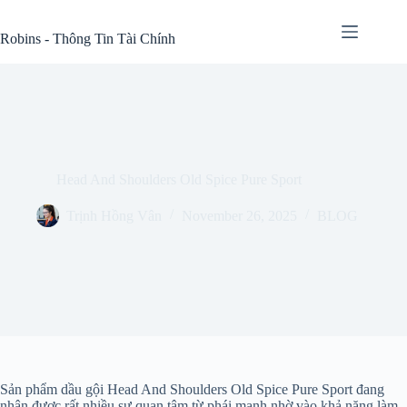
Skip
to
Robins - Thông Tin Tài Chính
content
Head And Shoulders Old Spice Pure Sport
Trịnh Hồng Vân
November 26, 2025
BLOG
Sản phẩm dầu gội Head And Shoulders Old Spice Pure Sport đang
nhận được rất nhiều sự quan tâm từ phái mạnh nhờ vào khả năng làm