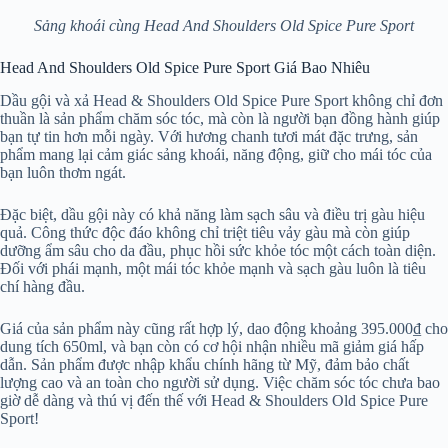
Sảng khoái cùng Head And Shoulders Old Spice Pure Sport
Head And Shoulders Old Spice Pure Sport Giá Bao Nhiêu
Dầu gội và xả Head & Shoulders Old Spice Pure Sport không chỉ đơn
thuần là sản phẩm chăm sóc tóc, mà còn là người bạn đồng hành giúp
bạn tự tin hơn mỗi ngày. Với hương chanh tươi mát đặc trưng, sản
phẩm mang lại cảm giác sảng khoái, năng động, giữ cho mái tóc của
bạn luôn thơm ngát.
Đặc biệt, dầu gội này có khả năng làm sạch sâu và điều trị gàu hiệu
quả. Công thức độc đáo không chỉ triệt tiêu vảy gàu mà còn giúp
dưỡng ẩm sâu cho da đầu, phục hồi sức khỏe tóc một cách toàn diện.
Đối với phái mạnh, một mái tóc khỏe mạnh và sạch gàu luôn là tiêu
chí hàng đầu.
Giá của sản phẩm này cũng rất hợp lý, dao động khoảng 395.000₫ cho
dung tích 650ml, và bạn còn có cơ hội nhận nhiều mã giảm giá hấp
dẫn. Sản phẩm được nhập khẩu chính hãng từ Mỹ, đảm bảo chất
lượng cao và an toàn cho người sử dụng. Việc chăm sóc tóc chưa bao
giờ dễ dàng và thú vị đến thế với Head & Shoulders Old Spice Pure
Sport!