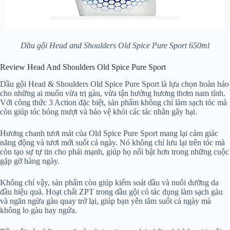
Dầu gội Head and Shoulders Old Spice Pure Sport 650ml
Review Head And Shoulders Old Spice Pure Sport
Dầu gội Head & Shoulders Old Spice Pure Sport là lựa chọn hoàn hảo
cho những ai muốn vừa trị gàu, vừa tận hưởng hương thơm nam tính.
Với công thức 3 Action đặc biệt, sản phẩm không chỉ làm sạch tóc mà
còn giúp tóc bóng mượt và bảo vệ khỏi các tác nhân gây hại.
Hương chanh tươi mát của Old Spice Pure Sport mang lại cảm giác
năng động và tươi mới suốt cả ngày. Nó không chỉ lưu lại trên tóc mà
còn tạo sự tự tin cho phái mạnh, giúp họ nổi bật hơn trong những cuộc
gặp gỡ hàng ngày.
Không chỉ vậy, sản phẩm còn giúp kiểm soát dầu và nuôi dưỡng da
đầu hiệu quả. Hoạt chất ZPT trong dầu gội có tác dụng làm sạch gàu
và ngăn ngừa gàu quay trở lại, giúp bạn yên tâm suốt cả ngày mà
không lo gàu hay ngứa.