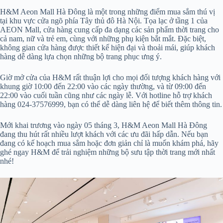
H&M Aeon Mall Hà Đông là một trong những điểm mua sắm thú vị
tại khu vực cửa ngõ phía Tây thủ đô Hà Nội. Tọa lạc ở tầng 1 của
AEON Mall, cửa hàng cung cấp đa dạng các sản phẩm thời trang cho
cả nam, nữ và trẻ em, cùng với những phụ kiện bắt mắt. Đặc biệt,
không gian cửa hàng được thiết kế hiện đại và thoải mái, giúp khách
hàng dễ dàng lựa chọn những bộ trang phục ưng ý.
Giờ mở cửa của H&M rất thuận lợi cho mọi đối tượng khách hàng với
khung giờ 10:00 đến 22:00 vào các ngày thường, và từ 09:00 đến
22:00 vào cuối tuần cũng như các ngày lễ. Với hotline hỗ trợ khách
hàng 024-37576999, bạn có thể dễ dàng liên hệ để biết thêm thông tin.
Mới khai trương vào ngày 05 tháng 3, H&M Aeon Mall Hà Đông
đang thu hút rất nhiều lượt khách với các ưu đãi hấp dẫn. Nếu bạn
đang có kế hoạch mua sắm hoặc đơn giản chỉ là muốn khám phá, hãy
ghé ngay H&M để trải nghiệm những bộ sưu tập thời trang mới nhất
nhé!