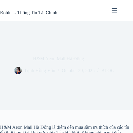
Skip
to
Robins - Thông Tin Tài Chính
content
H&M Aeon Mall Hà Đông
Trịnh Hồng Vân
October 29, 2025
BLOG
H&M Aeon Mall Hà Đông là điểm đến mua sắm ưa thích của các tín
đồ thời trang tại khu vực phía Tây Hà Nội. Không chỉ mang đến