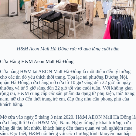
H&M Aeon Mall Hà Đông rực rỡ quà tặng cuối năm
Cửa Hàng H&M Aeon Mall Hà Đông
Cửa hàng H&M tại AEON Mall Hà Đông là một điểm đến lý tưởng
cho các tín đồ yêu thích thời trang. Tọa lạc tại phường Dương Nội,
quận Hà Đông, cửa hàng mở cửa từ 10 giờ sáng đến 22 giờ tối ngày
thường và từ 9 giờ sáng đến 22 giờ tối vào cuối tuần. Với không gian
rộng rãi, H&M cung cấp các sản phẩm đa dạng từ phụ kiện, thời trang
nam, nữ cho đến thời trang trẻ em, đáp ứng nhu cầu phong phú của
khách hàng.
Mở cửa vào ngày 5 tháng 3 năm 2020, H&M AEON Mall Hà Đông là
cửa hàng thứ 9 của H&M Việt Nam. Ngay từ ngày khai trương, cửa
hàng đã thu hút nhiều khách hàng đến tham quan và trải nghiệm mua
sắm. Đặc biệt, H&M nổi tiếng với các chương trình khuyến mãi hấp