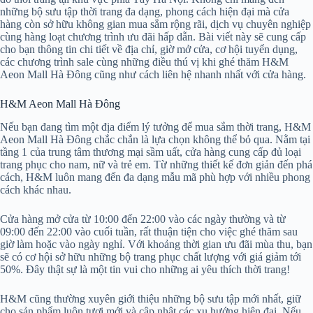
những bộ sưu tập thời trang đa dạng, phong cách hiện đại mà cửa
hàng còn sở hữu không gian mua sắm rộng rãi, dịch vụ chuyên nghiệp
cùng hàng loạt chương trình ưu đãi hấp dẫn. Bài viết này sẽ cung cấp
cho bạn thông tin chi tiết về địa chỉ, giờ mở cửa, cơ hội tuyển dụng,
các chương trình sale cùng những điều thú vị khi ghé thăm H&M
Aeon Mall Hà Đông cũng như cách liên hệ nhanh nhất với cửa hàng.
H&M Aeon Mall Hà Đông
Nếu bạn đang tìm một địa điểm lý tưởng để mua sắm thời trang, H&M
Aeon Mall Hà Đông chắc chắn là lựa chọn không thể bỏ qua. Nằm tại
tầng 1 của trung tâm thương mại sầm uất, cửa hàng cung cấp đủ loại
trang phục cho nam, nữ và trẻ em. Từ những thiết kế đơn giản đến phá
cách, H&M luôn mang đến đa dạng mẫu mã phù hợp với nhiều phong
cách khác nhau.
Cửa hàng mở cửa từ 10:00 đến 22:00 vào các ngày thường và từ
09:00 đến 22:00 vào cuối tuần, rất thuận tiện cho việc ghé thăm sau
giờ làm hoặc vào ngày nghỉ. Với khoảng thời gian ưu đãi mùa thu, bạn
sẽ có cơ hội sở hữu những bộ trang phục chất lượng với giá giảm tới
50%. Đây thật sự là một tin vui cho những ai yêu thích thời trang!
H&M cũng thường xuyên giới thiệu những bộ sưu tập mới nhất, giữ
cho sản phẩm luôn tươi mới và cập nhật các xu hướng hiện đại. Nếu