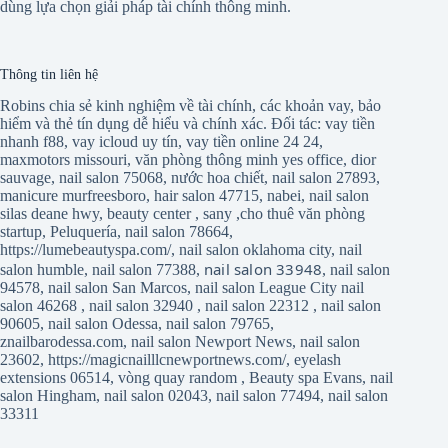
dùng lựa chọn giải pháp tài chính thông minh.
Thông tin liên hệ
Robins chia sẻ kinh nghiệm về tài chính, các khoản vay, bảo
hiểm và thẻ tín dụng dễ hiểu và chính xác. Đối tác:
vay tiền
nhanh f88
,
vay icloud uy tín
,
vay tiền online 24 24
,
maxmotors missouri
,
văn phòng thông minh yes office
,
dior
sauvage
,
nail salon 75068
,
nước hoa chiết
,
nail salon 27893
,
manicure murfreesboro
,
hair salon 47715
,
nabei
,
nail salon
silas deane hwy
,
beauty center
,
sany
,
cho thuê văn phòng
startup
,
Peluquería
,
nail salon 78664
,
https://lumebeautyspa.com/
,
nail salon oklahoma city
,
nail
nail salon 33948
salon humble
,
nail salon 77388
,
,
nail salon
94578
,
nail salon San Marcos
,
nail salon League City
nail
salon 46268
,
nail salon 32940
,
nail salon 22312
,
nail salon
90605
,
nail salon Odessa
,
nail salon 79765
,
znailbarodessa.com
,
nail salon Newport News
,
nail salon
23602
,
https://magicnailllcnewportnews.com/
,
eyelash
extensions 06514
,
vòng quay random
,
Beauty spa Evans
,
nail
salon Hingham
,
nail salon 02043
,
nail salon 77494
,
nail salon
33311