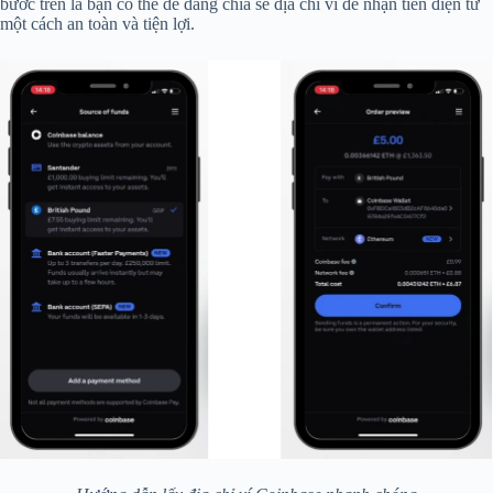
bước trên là bạn có thể dễ dàng chia sẻ địa chỉ ví để nhận tiền điện tử
một cách an toàn và tiện lợi.