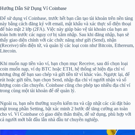
Hướng Dẫn Sử Dụng Ví Coinbase
Để sử dụng ví Coinbase, trước hết bạn cần tạo tài khoản trên nền tảng
này bằng cách đăng ký với email, mật khẩu và xác thực số điện thoại
để bảo mật 2 lớp (2FA). Việc này giúp bảo vệ tài khoản của bạn an
toàn hơn trước các nguy cơ bị xâm nhập. Sau khi đăng nhập, bạn sẽ
thấy giao diện chính với các chức năng như gửi (Send), nhận
(Receive) tiền điện tử, và quản lý các loại coin như Bitcoin, Ethereum,
Litecoin.
Khi muốn nạp tiền vào ví, bạn chọn mục Receive, sau đó chọn loại
coin muốn nạp, ví dụ BTC hoặc ETH, hệ thống sẽ hiện địa chỉ ví
tương ứng để bạn sao chép và gửi tiền từ ví khác vào. Ngược lại, để
rút hoặc gửi tiền, bạn chọn Send, nhập địa chỉ ví người nhận và số
lượng coin cần chuyển. Coinbase cũng cho phép tạo nhiều địa chỉ ví
trong cùng một tài khoản để dễ quản lý.
Ngoài ra, bạn nên thường xuyên kiểm tra và cập nhật các cài đặt bảo
mật trong phần Setting, bật xác minh 2 bước để tăng cường an toàn
cho ví. Ví Coinbase có giao diện thân thiện, dễ sử dụng, phù hợp với
cả người mới bắt đầu lẫn nhà đầu tư chuyên nghiệp.