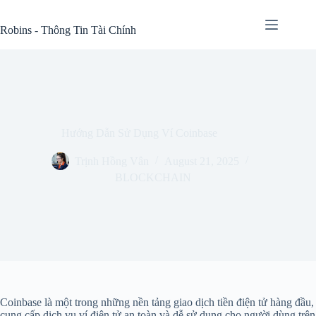
Skip
to
Robins - Thông Tin Tài Chính
content
Hướng Dẫn Sử Dụng Ví Coinbase
Trịnh Hồng Vân
August 21, 2025
BLOCKCHAIN
Coinbase là một trong những nền tảng giao dịch tiền điện tử hàng đầu,
cung cấp dịch vụ ví điện tử an toàn và dễ sử dụng cho người dùng trên