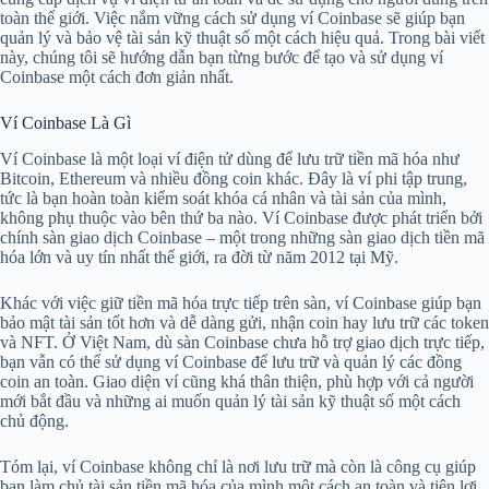
toàn thế giới. Việc nắm vững cách sử dụng ví Coinbase sẽ giúp bạn
quản lý và bảo vệ tài sản kỹ thuật số một cách hiệu quả. Trong bài viết
này, chúng tôi sẽ hướng dẫn bạn từng bước để tạo và sử dụng ví
Coinbase một cách đơn giản nhất.
Ví Coinbase Là Gì
Ví Coinbase là một loại ví điện tử dùng để lưu trữ tiền mã hóa như
Bitcoin, Ethereum và nhiều đồng coin khác. Đây là ví phi tập trung,
tức là bạn hoàn toàn kiểm soát khóa cá nhân và tài sản của mình,
không phụ thuộc vào bên thứ ba nào. Ví Coinbase được phát triển bởi
chính sàn giao dịch Coinbase – một trong những sàn giao dịch tiền mã
hóa lớn và uy tín nhất thế giới, ra đời từ năm 2012 tại Mỹ.
Khác với việc giữ tiền mã hóa trực tiếp trên sàn, ví Coinbase giúp bạn
bảo mật tài sản tốt hơn và dễ dàng gửi, nhận coin hay lưu trữ các token
và NFT. Ở Việt Nam, dù sàn Coinbase chưa hỗ trợ giao dịch trực tiếp,
bạn vẫn có thể sử dụng ví Coinbase để lưu trữ và quản lý các đồng
coin an toàn. Giao diện ví cũng khá thân thiện, phù hợp với cả người
mới bắt đầu và những ai muốn quản lý tài sản kỹ thuật số một cách
chủ động.
Tóm lại, ví Coinbase không chỉ là nơi lưu trữ mà còn là công cụ giúp
bạn làm chủ tài sản tiền mã hóa của mình một cách an toàn và tiện lợi,