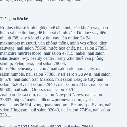
Thông tin liên hệ
Robins chia sẻ kinh nghiệm về tài chính, các khoản vay, bảo
hiểm và thẻ tín dụng dễ hiểu và chính xác. Đối tác:
vay tiền
nhanh f88
,
vay icloud uy tín
,
vay tiền online 24 24
,
maxmotors missouri
,
văn phòng thông minh yes office
,
dior
sauvage
,
nail salon 75068
,
nước hoa chiết
,
nail salon 27893
,
manicure murfreesboro
,
hair salon 47715
,
nabei
,
nail salon
silas deane hwy
,
beauty center
,
sany
,
cho thuê văn phòng
startup
,
Peluquería
,
nail salon 78664
,
https://lumebeautyspa.com/
,
nail salon oklahoma city
,
nail
nail salon 33948
salon humble
,
nail salon 77388
,
,
nail salon
94578
,
nail salon San Marcos
,
nail salon League City
nail
salon 46268
,
nail salon 32940
,
nail salon 22312
,
nail salon
90605
,
nail salon Odessa
,
nail salon 79765
,
znailbarodessa.com
,
nail salon Newport News
,
nail salon
23602
,
https://magicnailllcnewportnews.com/
,
eyelash
extensions 06514
,
vòng quay random
,
Beauty spa Evans
,
nail
salon Hingham
,
nail salon 02043
,
nail salon 77494
,
nail salon
33311
nail salon 75071
Nail salon 65807
,
nail salon 78664