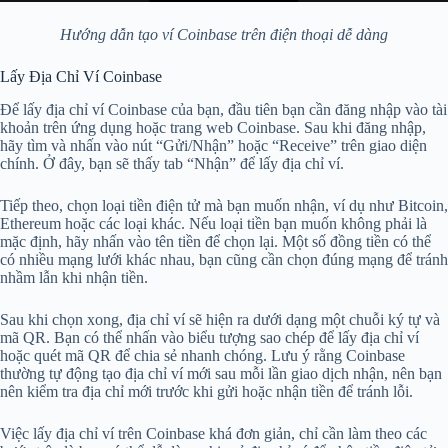
Hướng dẫn tạo ví Coinbase trên điện thoại dễ dàng
Lấy Địa Chỉ Ví Coinbase
Để lấy địa chỉ ví Coinbase của bạn, đầu tiên bạn cần đăng nhập vào tài
khoản trên ứng dụng hoặc trang web Coinbase. Sau khi đăng nhập,
hãy tìm và nhấn vào nút “Gửi/Nhận” hoặc “Receive” trên giao diện
chính. Ở đây, bạn sẽ thấy tab “Nhận” để lấy địa chỉ ví.
Tiếp theo, chọn loại tiền điện tử mà bạn muốn nhận, ví dụ như Bitcoin,
Ethereum hoặc các loại khác. Nếu loại tiền bạn muốn không phải là
mặc định, hãy nhấn vào tên tiền để chọn lại. Một số đồng tiền có thể
có nhiều mạng lưới khác nhau, bạn cũng cần chọn đúng mạng để tránh
nhầm lẫn khi nhận tiền.
Sau khi chọn xong, địa chỉ ví sẽ hiện ra dưới dạng một chuỗi ký tự và
mã QR. Bạn có thể nhấn vào biểu tượng sao chép để lấy địa chỉ ví
hoặc quét mã QR để chia sẻ nhanh chóng. Lưu ý rằng Coinbase
thường tự động tạo địa chỉ ví mới sau mỗi lần giao dịch nhận, nên bạn
nên kiểm tra địa chỉ mới trước khi gửi hoặc nhận tiền để tránh lỗi.
Việc lấy địa chỉ ví trên Coinbase khá đơn giản, chỉ cần làm theo các