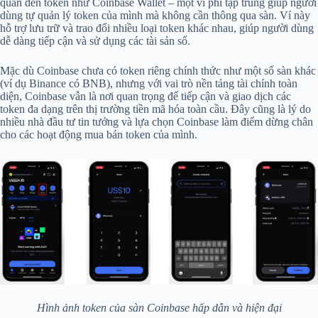
quan đến token như Coinbase Wallet – một ví phi tập trung giúp người
dùng tự quản lý token của mình mà không cần thông qua sàn. Ví này
hỗ trợ lưu trữ và trao đổi nhiều loại token khác nhau, giúp người dùng
dễ dàng tiếp cận và sử dụng các tài sản số.
Mặc dù Coinbase chưa có token riêng chính thức như một số sàn khác
(ví dụ Binance có BNB), nhưng với vai trò nền tảng tài chính toàn
diện, Coinbase vẫn là nơi quan trọng để tiếp cận và giao dịch các
token đa dạng trên thị trường tiền mã hóa toàn cầu. Đây cũng là lý do
nhiều nhà đầu tư tin tưởng và lựa chọn Coinbase làm điểm dừng chân
cho các hoạt động mua bán token của mình.
Hình ảnh token của sàn Coinbase hấp dẫn và hiện đại