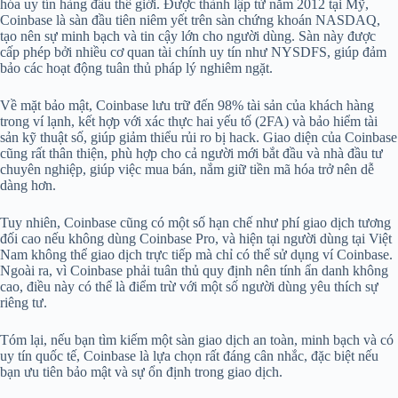
hóa uy tín hàng đầu thế giới. Được thành lập từ năm 2012 tại Mỹ,
Coinbase là sàn đầu tiên niêm yết trên sàn chứng khoán NASDAQ,
tạo nên sự minh bạch và tin cậy lớn cho người dùng. Sàn này được
cấp phép bởi nhiều cơ quan tài chính uy tín như NYSDFS, giúp đảm
bảo các hoạt động tuân thủ pháp lý nghiêm ngặt.
Về mặt bảo mật, Coinbase lưu trữ đến 98% tài sản của khách hàng
trong ví lạnh, kết hợp với xác thực hai yếu tố (2FA) và bảo hiểm tài
sản kỹ thuật số, giúp giảm thiểu rủi ro bị hack. Giao diện của Coinbase
cũng rất thân thiện, phù hợp cho cả người mới bắt đầu và nhà đầu tư
chuyên nghiệp, giúp việc mua bán, nắm giữ tiền mã hóa trở nên dễ
dàng hơn.
Tuy nhiên, Coinbase cũng có một số hạn chế như phí giao dịch tương
đối cao nếu không dùng Coinbase Pro, và hiện tại người dùng tại Việt
Nam không thể giao dịch trực tiếp mà chỉ có thể sử dụng ví Coinbase.
Ngoài ra, vì Coinbase phải tuân thủ quy định nên tính ẩn danh không
cao, điều này có thể là điểm trừ với một số người dùng yêu thích sự
riêng tư.
Tóm lại, nếu bạn tìm kiếm một sàn giao dịch an toàn, minh bạch và có
uy tín quốc tế, Coinbase là lựa chọn rất đáng cân nhắc, đặc biệt nếu
bạn ưu tiên bảo mật và sự ổn định trong giao dịch.