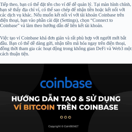
Tiếp theo, bạn có thể đặt tên cho ví để dễ quản lý. Tại màn hình chính,
bạn sẽ thấy địa chỉ ví, có thể sao chép để nhận tiền hoặc kết nối với
các dịch vụ khác. Nếu muốn kết nối ví với tài khoản Coinbase trên
điện thoại, bạn vào phần cài đặt (Settings), chọn “Connect to
Coinbase” và làm theo hướng dẫn để liên kết tài khoản.
Việc tạo ví Coinbase khá đơn giản và rất phù hợp với người mới bắt
đầu. Bạn có thể dễ dàng gửi, nhận tiền mã hóa ngay trên điện thoại,
đồng thời tham gia các hoạt động trong không gian DeFi và Web3 một
cách thuận tiện.