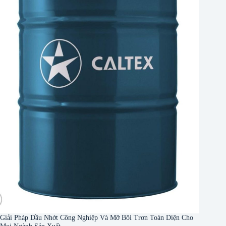
Giải Pháp Dầu Nhớt Công Nghiệp Và Mỡ Bôi Trơn Toàn Diện Cho