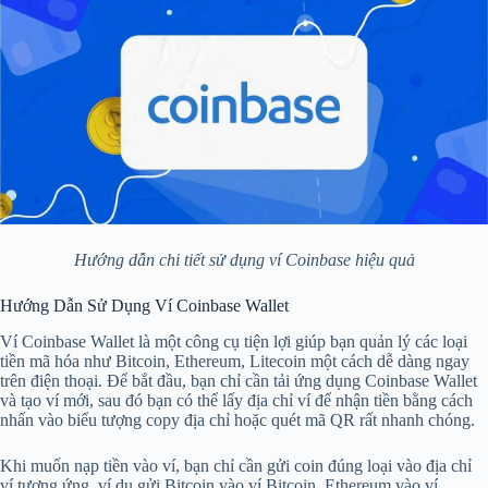
Hướng dẫn chi tiết sử dụng ví Coinbase hiệu quả
Hướng Dẫn Sử Dụng Ví Coinbase Wallet
Ví Coinbase Wallet là một công cụ tiện lợi giúp bạn quản lý các loại
tiền mã hóa như Bitcoin, Ethereum, Litecoin một cách dễ dàng ngay
trên điện thoại. Để bắt đầu, bạn chỉ cần tải ứng dụng Coinbase Wallet
và tạo ví mới, sau đó bạn có thể lấy địa chỉ ví để nhận tiền bằng cách
nhấn vào biểu tượng copy địa chỉ hoặc quét mã QR rất nhanh chóng.
Khi muốn nạp tiền vào ví, bạn chỉ cần gửi coin đúng loại vào địa chỉ
ví tương ứng, ví dụ gửi Bitcoin vào ví Bitcoin, Ethereum vào ví