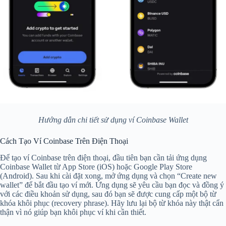
Hướng dẫn chi tiết sử dụng ví Coinbase Wallet
Cách Tạo Ví Coinbase Trên Điện Thoại
Để tạo ví Coinbase trên điện thoại, đầu tiên bạn cần tải ứng dụng
Coinbase Wallet từ App Store (iOS) hoặc Google Play Store
(Android). Sau khi cài đặt xong, mở ứng dụng và chọn “Create new
wallet” để bắt đầu tạo ví mới. Ứng dụng sẽ yêu cầu bạn đọc và đồng ý
với các điều khoản sử dụng, sau đó bạn sẽ được cung cấp một bộ từ
khóa khôi phục (recovery phrase). Hãy lưu lại bộ từ khóa này thật cẩn
thận vì nó giúp bạn khôi phục ví khi cần thiết.