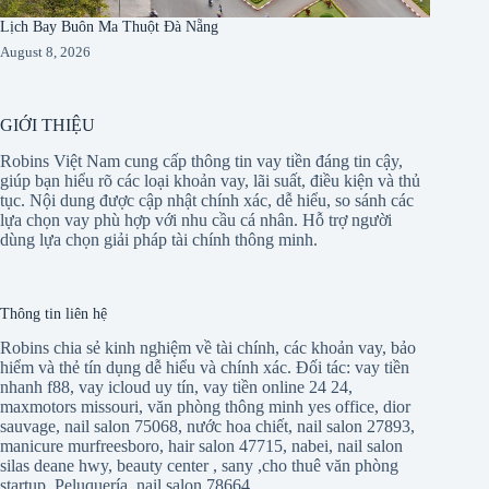
Lịch Bay Buôn Ma Thuột Đà Nẵng
August 8, 2026
GIỚI THIỆU
Robins Việt Nam cung cấp thông tin vay tiền đáng tin cậy,
giúp bạn hiểu rõ các loại khoản vay, lãi suất, điều kiện và thủ
tục. Nội dung được cập nhật chính xác, dễ hiểu, so sánh các
lựa chọn vay phù hợp với nhu cầu cá nhân. Hỗ trợ người
dùng lựa chọn giải pháp tài chính thông minh.
Thông tin liên hệ
Robins chia sẻ kinh nghiệm về tài chính, các khoản vay, bảo
hiểm và thẻ tín dụng dễ hiểu và chính xác. Đối tác:
vay tiền
nhanh f88
,
vay icloud uy tín
,
vay tiền online 24 24
,
maxmotors missouri
,
văn phòng thông minh yes office
,
dior
sauvage
,
nail salon 75068
,
nước hoa chiết
,
nail salon 27893
,
manicure murfreesboro
,
hair salon 47715
,
nabei
,
nail salon
silas deane hwy
,
beauty center
,
sany
,
cho thuê văn phòng
startup
,
Peluquería
,
nail salon 78664
,