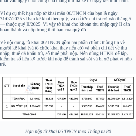
nhất vào ngày cuối cùng của tháng thứ ba kể từ ngày kết thúc năm.
Ví dụ cụ thể: hạn nộp tờ khai mẫu 06/TNCN của bạn là ngày
31/07/2025 vì bạn kê khai theo quý, và cổ tức chi trả rơi vào tháng 5
— thuộc quý II/2025. Vì vậy tờ khai cho khoản thu nhập quý II cần
hoàn thành và nộp trong thời hạn của quý đó.
Về nội dung, tờ khai 06/TNCN gồm hai phần chính: thông tin về
người kê khai (và tổ chức khai thay nếu có) và phần chi tiết về thu
nhập, thuế đã khấu trừ, số thuế phải nộp. Nên dùng HTKK để lập,
kiểm tra số liệu kỹ trước khi nộp để tránh sai sót và bị xử phạt vì nộp
trễ.
Hạn nộp tờ khai 06 TNCN theo Thông tư 80