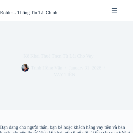
Skip
to
Robins - Thông Tin Tài Chính
content
Kê Khai Thuế Tncn Từ Lãi Cho Vay
Trịnh Hồng Vân
January 31, 2026
VAY TIỀN
Bạn đang cho người thân, bạn bè hoặc khách hàng vay tiền và băn
khoăn chuyện thuế? Việc kê khai, nộp thuế với lãi tiền cho vay tưởng