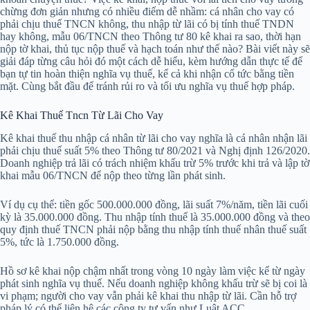
chừng đơn giản nhưng có nhiều điểm dễ nhầm: cá nhân cho vay có
phải chịu thuế TNCN không, thu nhập từ lãi có bị tính thuế TNDN
hay không, mẫu 06/TNCN theo Thông tư 80 kê khai ra sao, thời hạn
nộp tờ khai, thủ tục nộp thuế và hạch toán như thế nào? Bài viết này sẽ
giải đáp từng câu hỏi đó một cách dễ hiểu, kèm hướng dẫn thực tế để
bạn tự tin hoàn thiện nghĩa vụ thuế, kể cả khi nhận cổ tức bằng tiền
mặt. Cùng bắt đầu để tránh rủi ro và tối ưu nghĩa vụ thuế hợp pháp.
Kê Khai Thuế Tncn Từ Lãi Cho Vay
Kê khai thuế thu nhập cá nhân từ lãi cho vay nghĩa là cá nhân nhận lãi
phải chịu thuế suất 5% theo Thông tư 80/2021 và Nghị định 126/2020.
Doanh nghiệp trả lãi có trách nhiệm khấu trừ 5% trước khi trả và lập tờ
khai mẫu 06/TNCN để nộp theo từng lần phát sinh.
Ví dụ cụ thể: tiền gốc 500.000.000 đồng, lãi suất 7%/năm, tiền lãi cuối
kỳ là 35.000.000 đồng. Thu nhập tính thuế là 35.000.000 đồng và theo
quy định thuế TNCN phải nộp bằng thu nhập tính thuế nhân thuế suất
5%, tức là 1.750.000 đồng.
Hồ sơ kê khai nộp chậm nhất trong vòng 10 ngày làm việc kể từ ngày
phát sinh nghĩa vụ thuế. Nếu doanh nghiệp không khấu trừ sẽ bị coi là
vi phạm; người cho vay vẫn phải kê khai thu nhập từ lãi. Cần hỗ trợ
pháp lý có thể liên hệ các công ty tư vấn như Luật ACC.