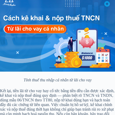
Tính thuế thu nhập cá nhân từ lãi cho vay
Kết lại, tiền lãi từ cho vay hay cổ tức bằng tiền đều cần được xác định,
kê khai và nộp thuế đúng quy định — phân biệt rõ TNCN và TNDN,
dùng mẫu 06/TNCN theo TT80, nộp tờ khai đúng hạn và hạch toán
đầy đủ các chứng từ liên quan. Việc chuẩn bị hồ sơ kỹ, kê khai chính
xác và nộp thuế đúng thời hạn không chỉ giúp bạn tránh rủi ro xử phạt
mà còn minh bạch hoá nguồn thu. Nếu còn băn khoăn, hãy trao đổi