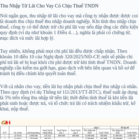
Thu Nhập Từ Lãi Cho Vay Có Chịu Thuế TNDN
Nói ngắn gọn, thu nhập từ lãi cho vay mà công ty nhận được được coi
là doanh thu chịu thuế thu nhập doanh nghiệp. Khi tính thu nhập chịu
thuế, công ty có thể được trừ chi phí lãi vay nếu đáp ứng các điều kiện
quy định (ví dụ như khoản 1 Điều 4…), nghĩa là phải có chứng từ,
mục đích và mức lãi hợp lý.
Tuy nhiên, không phải mọi chi phí lãi đều được chấp nhận. Theo
khoản 10 điều 10 của Nghị định 320/2025/NĐ-CP, một số phần chi
phí trả lãi sẽ bị loại khỏi chi phí được trừ khi tính thuế TNDN. Doanh
nghiệp cần kiểm tra giới hạn, giao dịch với bên liên quan và hồ sơ để
tránh bị điều chỉnh khi quyết toán thuế.
Với cá nhân cho vay, tiền lãi họ nhận phải chịu thuế thu nhập cá nhân.
Theo quy định (ví dụ Thông tư 111/2013/TT-BTC), thuế suất áp dụng
là 5% trên tổng thu nhập từ tiền lãi; thời điểm tính thuế là khi tiền lãi
phát sinh hoặc được trả, và tổ chức trả lãi có trách nhiệm khấu trừ, kê
khai, nộp thuế.