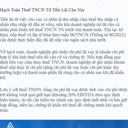
Hạch Toán Thuế TNCN Từ Tiền Lãi Cho Vay
Tiền lãi từ việc cho vay cá nhân là thu nhập chịu thuế thu nhập cá
nhân (thu nhập từ đầu tư vốn), nên khi doanh nghiệp trả lãi cho cá
nhân phải khấu trừ thuế TNCN 5% trước khi thanh toán. Thủ tục kê
khai, nộp thuế và lập tờ khai theo mẫu 06/TNCN (Thông tư 80/2021)
cần được thực hiện đầy đủ để nộp vào ngân sách nhà nước.
Về hạch toán, doanh nghiệp ghi nhận chi phí lãi vay là khoản chi phí
hợp lý khi tính thuế nếu đủ căn cứ và chứng từ. Nếu hợp đồng quy
định bên vay chịu thay thuế TNCN, doanh nghiệp sẽ ghi nhận khoản
thuế nộp thay là chi phí (tăng chi phí lãi vay hoặc chi phí khác tùy
trường hợp) và thanh toán phần lãi ròng cho cá nhân sau khi đã khấu
trừ.
Lưu ý với thuế TNDN: tổng chi phí lãi vay được tính vào chi phí được
trừ không vượt quá giới hạn (khoảng 20% EBITDA theo quy định
hiện hành), do đó cần kiểm tra chính xác quy định mới nhất và lưu giữ
hợp đồng, biên lai, chứng từ khấu trừ thuế để chứng minh khi quyết
toán.