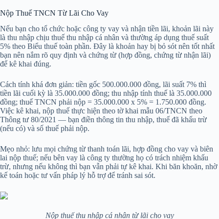
Nộp Thuế TNCN Từ Lãi Cho Vay
Nếu bạn cho tổ chức hoặc công ty vay và nhận tiền lãi, khoản lãi này
là thu nhập chịu thuế thu nhập cá nhân và thường áp dụng thuế suất
5% theo Biểu thuế toàn phần. Đây là khoản hay bị bỏ sót nên tốt nhất
bạn nên nắm rõ quy định và chứng từ (hợp đồng, chứng từ nhận lãi)
để kê khai đúng.
Cách tính khá đơn giản: tiền gốc 500.000.000 đồng, lãi suất 7% thì
tiền lãi cuối kỳ là 35.000.000 đồng; thu nhập tính thuế là 35.000.000
đồng; thuế TNCN phải nộp = 35.000.000 x 5% = 1.750.000 đồng.
Việc kê khai, nộp thuế thực hiện theo tờ khai mẫu 06/TNCN theo
Thông tư 80/2021 — bạn điền thông tin thu nhập, thuế đã khấu trừ
(nếu có) và số thuế phải nộp.
Mẹo nhỏ: lưu mọi chứng từ thanh toán lãi, hợp đồng cho vay và biên
lai nộp thuế; nếu bên vay là công ty thường họ có trách nhiệm khấu
trừ, nhưng nếu không thì bạn vẫn phải tự kê khai. Khi băn khoăn, nhờ
kế toán hoặc tư vấn pháp lý hỗ trợ để tránh sai sót.
Nộp thuế thu nhập cá nhân từ lãi cho vay