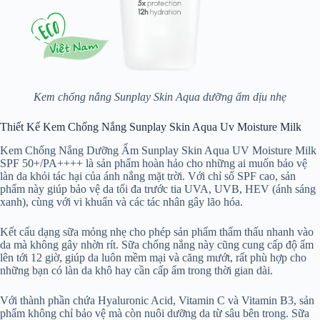
Kem chống nắng Sunplay Skin Aqua dưỡng ẩm dịu nhẹ
Thiết Kế Kem Chống Nắng Sunplay Skin Aqua Uv Moisture Milk
Kem Chống Nắng Dưỡng Ẩm Sunplay Skin Aqua UV Moisture Milk
SPF 50+/PA++++ là sản phẩm hoàn hảo cho những ai muốn bảo vệ
làn da khỏi tác hại của ánh nắng mặt trời. Với chỉ số SPF cao, sản
phẩm này giúp bảo vệ da tối đa trước tia UVA, UVB, HEV (ánh sáng
xanh), cùng với vi khuẩn và các tác nhân gây lão hóa.
Kết cấu dạng sữa mỏng nhẹ cho phép sản phẩm thẩm thấu nhanh vào
da mà không gây nhờn rít. Sữa chống nắng này cũng cung cấp độ ẩm
lên tới 12 giờ, giúp da luôn mềm mại và căng mướt, rất phù hợp cho
những bạn có làn da khô hay cần cấp ẩm trong thời gian dài.
Với thành phần chứa Hyaluronic Acid, Vitamin C và Vitamin B3, sản
phẩm không chỉ bảo vệ mà còn nuôi dưỡng da từ sâu bên trong. Sữa