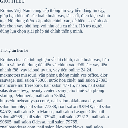
GIỚI THIỆU
Robins Việt Nam cung cấp thông tin vay tiền đáng tin cậy,
giúp bạn hiểu rõ các loại khoản vay, lãi suất, điều kiện và thủ
tục. Nội dung được cập nhật chính xác, dễ hiểu, so sánh các
lựa chọn vay phù hợp với nhu cầu cá nhân. Hỗ trợ người
dùng lựa chọn giải pháp tài chính thông minh.
Thông tin liên hệ
Robins chia sẻ kinh nghiệm về tài chính, các khoản vay, bảo
hiểm và thẻ tín dụng dễ hiểu và chính xác. Đối tác:
vay tiền
nhanh f88
,
vay icloud uy tín
,
vay tiền online 24 24
,
maxmotors missouri
,
văn phòng thông minh yes office
,
dior
sauvage
,
nail salon 75068
,
nước hoa chiết
,
nail salon 27893
,
manicure murfreesboro
,
hair salon 47715
,
nabei
,
nail salon
silas deane hwy
,
beauty center
,
sany
,
cho thuê văn phòng
startup
,
Peluquería
,
nail salon 78664
,
https://lumebeautyspa.com/
,
nail salon oklahoma city
,
nail
nail salon 33948
salon humble
,
nail salon 77388
,
,
nail salon
94578
,
nail salon San Marcos
,
nail salon League City
nail
salon 46268
,
nail salon 32940
,
nail salon 22312
,
nail salon
90605
,
nail salon Odessa
,
nail salon 79765
,
znailbarodessa.com
,
nail salon Newport News
,
nail salon