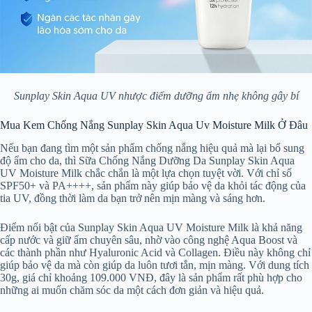
Sunplay Skin Aqua UV nhược điểm dưỡng ẩm nhẹ không gây bí
Mua Kem Chống Nắng Sunplay Skin Aqua Uv Moisture Milk Ở Đâu
Nếu bạn đang tìm một sản phẩm chống nắng hiệu quả mà lại bổ sung
độ ẩm cho da, thì Sữa Chống Nắng Dưỡng Da Sunplay Skin Aqua
UV Moisture Milk chắc chắn là một lựa chọn tuyệt vời. Với chỉ số
SPF50+ và PA++++, sản phẩm này giúp bảo vệ da khỏi tác động của
tia UV, đồng thời làm da bạn trở nên mịn màng và sáng hơn.
Điểm nổi bật của Sunplay Skin Aqua UV Moisture Milk là khả năng
cấp nước và giữ ẩm chuyên sâu, nhờ vào công nghệ Aqua Boost và
các thành phần như Hyaluronic Acid và Collagen. Điều này không chỉ
giúp bảo vệ da mà còn giúp da luôn tươi tắn, mịn màng. Với dung tích
30g, giá chỉ khoảng 109.000 VNĐ, đây là sản phẩm rất phù hợp cho
những ai muốn chăm sóc da một cách đơn giản và hiệu quả.