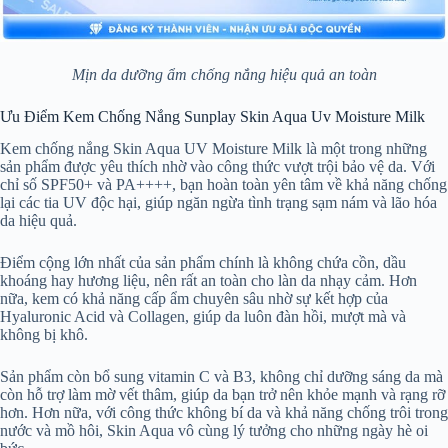
Mịn da dưỡng ẩm chống nắng hiệu quả an toàn
Ưu Điểm Kem Chống Nắng Sunplay Skin Aqua Uv Moisture Milk
Kem chống nắng Skin Aqua UV Moisture Milk là một trong những
sản phẩm được yêu thích nhờ vào công thức vượt trội bảo vệ da. Với
chỉ số SPF50+ và PA++++, bạn hoàn toàn yên tâm về khả năng chống
lại các tia UV độc hại, giúp ngăn ngừa tình trạng sạm nám và lão hóa
da hiệu quả.
Điểm cộng lớn nhất của sản phẩm chính là không chứa cồn, dầu
khoáng hay hương liệu, nên rất an toàn cho làn da nhạy cảm. Hơn
nữa, kem có khả năng cấp ẩm chuyên sâu nhờ sự kết hợp của
Hyaluronic Acid và Collagen, giúp da luôn đàn hồi, mượt mà và
không bị khô.
Sản phẩm còn bổ sung vitamin C và B3, không chỉ dưỡng sáng da mà
còn hỗ trợ làm mờ vết thâm, giúp da bạn trở nên khỏe mạnh và rạng rỡ
hơn. Hơn nữa, với công thức không bí da và khả năng chống trôi trong
nước và mồ hôi, Skin Aqua vô cùng lý tưởng cho những ngày hè oi