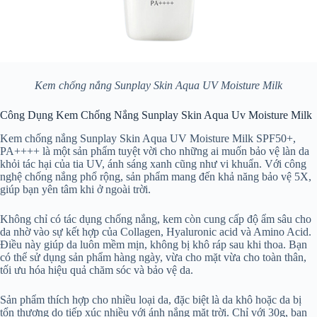
Kem chống nắng Sunplay Skin Aqua UV Moisture Milk
Công Dụng Kem Chống Nắng Sunplay Skin Aqua Uv Moisture Milk
Kem chống nắng Sunplay Skin Aqua UV Moisture Milk SPF50+,
PA++++ là một sản phẩm tuyệt vời cho những ai muốn bảo vệ làn da
khỏi tác hại của tia UV, ánh sáng xanh cũng như vi khuẩn. Với công
nghệ chống nắng phổ rộng, sản phẩm mang đến khả năng bảo vệ 5X,
giúp bạn yên tâm khi ở ngoài trời.
Không chỉ có tác dụng chống nắng, kem còn cung cấp độ ẩm sâu cho
da nhờ vào sự kết hợp của Collagen, Hyaluronic acid và Amino Acid.
Điều này giúp da luôn mềm mịn, không bị khô ráp sau khi thoa. Bạn
có thể sử dụng sản phẩm hàng ngày, vừa cho mặt vừa cho toàn thân,
tối ưu hóa hiệu quả chăm sóc và bảo vệ da.
Sản phẩm thích hợp cho nhiều loại da, đặc biệt là da khô hoặc da bị
tổn thương do tiếp xúc nhiều với ánh nắng mặt trời. Chỉ với 30g, bạn