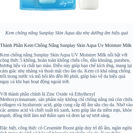
Kem chống nắng Sunplay Skin Aqua dịu nhẹ dưỡng ẩm hiệu quả
Thành Phần Kem Chống Nắng Sunplay Skin Aqua Uv Moisture Milk
Kem chống nắng Sunplay Skin Aqua UV Moisture Milk nổi bật với
công thức 5 không, hoàn toàn không chứa cồn, dầu khoáng, paraben,
hương liệu và chất tạo màu. Điều này giúp hạn chế kích ứng, mang lại
cảm giác nhẹ nhàng và thoải mái cho làn da. Kem có khả năng chống
trôi trong nước và mồ hôi lên đến 80 phút, giúp bảo vệ da hiệu quả
ngay cả khi bạn hoạt động ngoài trời.
Với thành phần chính là Zinc Oxide và Ethylhexyl
Methoxycinnamate, sản phẩm này không chỉ chống nắng mà còn chứa
collagen và hyaluronic acid, giúp cung cấp độ ẩm sâu cho da. Nhờ vào
các amino acid và chiết xuất trà xanh, kem giúp làn da mềm mịn, khỏe
mạnh, đồng thời làm mờ thâm sạm và đem lại sự tươi sáng.
Đặc biệt, công thức có Ceramide Boost giúp duy trì độ ẩm, ngăn ngừa