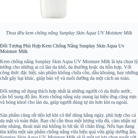
Thoa đều kem chống nắng Sunplay Skin Aqua UV Moisture Milk
Đối Tượng Phù Hợp Kem Chống Nắng Sunplay Skin Aqua Uv
Moisture Milk
Kem chống nắng Sunplay Skin Aqua UV Moisture Milk là lựa chọn lý
tưởng cho những ai có làn da khô, da thường hoặc da hỗn hợp. Với
công thức đặc biệt, sản phẩm không chứa cồn, dầu khoáng, hay những
chất gây hại khác, giúp bảo vệ và nuôi dưỡng da một cách an toàn.
Đối tượng sử dụng thích hợp nhất là những người có da thiếu nước,
cần bổ sung độ ẩm. Kem chống nắng này mang lại hiệu ứng căng mịn
và bóng khoẻ cho làn da, giúp người dùng tự tin hơn khi ra ngoài.
Sản phẩm cũng rất tiện lợi khi có thể dùng hằng ngày, phù hợp cho cả
da mặt và toàn thân. Bạn chỉ cần thoa một lượng vừa đủ, cảm nhận sự
nhẹ nhàng, thoải mái mà không lo bít tắc lỗ chân lông. Nếu bạn đang
tìm kiếm một sản phẩm chống nắng vừa hiệu quả vừa giúp dưỡng ẩm,
Sunplay Skin Aqua UV Moisture Milk sẽ là một sự lựa chọn tuyệt vời.