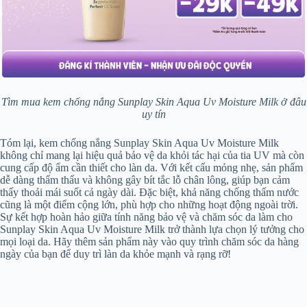
Tìm mua kem chống nắng Sunplay Skin Aqua Uv Moisture Milk ở đâu
uy tín
Tóm lại, kem chống nắng Sunplay Skin Aqua Uv Moisture Milk
không chỉ mang lại hiệu quả bảo vệ da khỏi tác hại của tia UV mà còn
cung cấp độ ẩm cần thiết cho làn da. Với kết cấu mỏng nhẹ, sản phẩm
dễ dàng thẩm thấu và không gây bít tắc lỗ chân lông, giúp bạn cảm
thấy thoải mái suốt cả ngày dài. Đặc biệt, khả năng chống thấm nước
cũng là một điểm cộng lớn, phù hợp cho những hoạt động ngoài trời.
Sự kết hợp hoàn hảo giữa tính năng bảo vệ và chăm sóc da làm cho
Sunplay Skin Aqua Uv Moisture Milk trở thành lựa chọn lý tưởng cho
mọi loại da. Hãy thêm sản phẩm này vào quy trình chăm sóc da hàng
ngày của bạn để duy trì làn da khỏe mạnh và rạng rỡ!