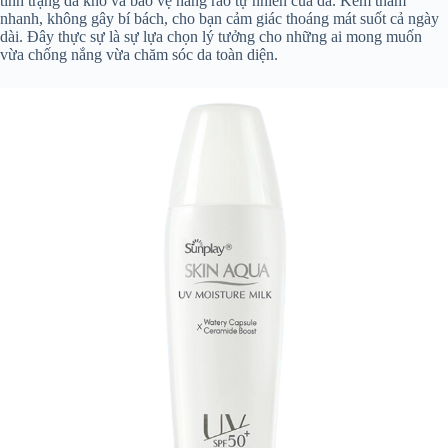
tình trạng da khô và bảo vệ hàng rào tự nhiên của da. Kem thấm
nhanh, không gây bí bách, cho bạn cảm giác thoáng mát suốt cả ngày
dài. Đây thực sự là sự lựa chọn lý tưởng cho những ai mong muốn
vừa chống nắng vừa chăm sóc da toàn diện.