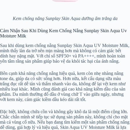
Kem chống nắng Sunplay Skin Aqua dưỡng ẩm trắng da
Cảm Nhận Sau Khi Dùng Kem Chống Nắng Sunplay Skin Aqua Uv
Moisture Milk
Sau khi dùng kem chống nắng Sunplay Skin Aqua UV Moisture Milk,
mình thấy làn da trở nên mịn màng hơn mà không có cảm giác bết
dính hay nặng mặt. Với chỉ số SPF50+ và PA++++, mình hoàn toàn
yên tâm rằng sản phẩm giúp bảo vệ da khỏi tác hại của ánh nắng.
Bên cạnh khả năng chống nắng hiệu quả, kem còn nhẹ nhàng nâng
tone da, giúp da có sức sống hơn. Hơn nữa, kết cấu dạng sữa màu
trắng đục rất dễ tán và thấm nhanh vào da, không để lại vệt kem như
nhiều loại khác. Mình cũng đánh giá cao khả năng kiềm dầu của sản
phẩm. Da mình thường đổ dầu ở vùng chữ T vào giữa ngày, nhưng
với kem này, cảm giác kiềm dầu kéo dài rất tốt.
Đặc biệt, không chứa cồn và không gây khô da là một điểm cộng lớn.
Chắc chắn mình sẽ tiếp tục sử dụng sản phẩm này, không chỉ cho mặt
mà cả vùng cổ nữa. Nếu bạn đang tìm kiếm một sản phẩm chống nắng
dễ dùng, giá hợp lý và hiệu quả, Skin Aqua UV Moisture Milk là lựa