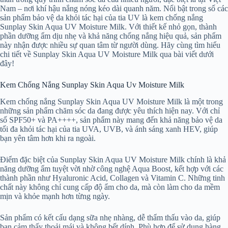
Nam – nơi khí hậu nắng nóng kéo dài quanh năm. Nổi bật trong số các
sản phẩm bảo vệ da khỏi tác hại của tia UV là kem chống nắng
Sunplay Skin Aqua UV Moisture Milk. Với thiết kế nhỏ gọn, thành
phần dưỡng ẩm dịu nhẹ và khả năng chống nắng hiệu quả, sản phẩm
này nhận được nhiều sự quan tâm từ người dùng. Hãy cùng tìm hiểu
chi tiết về Sunplay Skin Aqua UV Moisture Milk qua bài viết dưới
đây!
Kem Chống Nắng Sunplay Skin Aqua Uv Moisture Milk
Kem chống nắng Sunplay Skin Aqua UV Moisture Milk là một trong
những sản phẩm chăm sóc da đang được yêu thích hiện nay. Với chỉ
số SPF50+ và PA++++, sản phẩm này mang đến khả năng bảo vệ da
tối đa khỏi tác hại của tia UVA, UVB, và ánh sáng xanh HEV, giúp
bạn yên tâm hơn khi ra ngoài.
Điểm đặc biệt của Sunplay Skin Aqua UV Moisture Milk chính là khả
năng dưỡng ẩm tuyệt vời nhờ công nghệ Aqua Boost, kết hợp với các
thành phần như Hyaluronic Acid, Collagen và Vitamin C. Những tinh
chất này không chỉ cung cấp độ ẩm cho da, mà còn làm cho da mềm
mịn và khỏe mạnh hơn từng ngày.
Sản phẩm có kết cấu dạng sữa nhẹ nhàng, dễ thẩm thấu vào da, giúp
bạn cảm thấy thoải mái và không bết dính. Phù hợp để sử dụng hàng