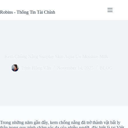
Skip
to
Robins - Thông Tin Tài Chính
content
Kem Chống Nắng Sunplay Skin Aqua Uv Moisture Milk
Trịnh Hồng Vân
November 14, 2025
BLOG
Trong những năm gần đây, kem chống nắng đã trở thành vật bất ly
thân trong quy trình chăm sóc da của nhiều người, đặc biệt là tại Việt