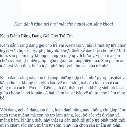
Kem đánh răng gel tươi mát cho người lớn sảng khoái
Kem Đánh Răng Dạng Gel Cho Trẻ Em
Kem đánh răng dạng gel cho trẻ em Azetabio vị táo là một sự lựa chọn
tuyệt vời cho các bậc phụ huynh. Được thiết kế đặc biệt cho trẻ từ 0-3
tuổi, sản phẩm này không chỉ ngon miệng với hương vị táo mà còn
chứa xylitol tự nhiên giúp ngăn ngừa sâu răng hiệu quả. Sản phẩm an
toàn và lành tính, hoàn toàn phù hợp với nhu cầu của trẻ nhỏ.
Kem đánh răng này còn bổ sung những hợp chất như pyrophosphat và
kẽm citrate, không chỉ giúp bảo vệ men răng mà còn kiểm soát cao
răng một cách hiệu quả. Bên cạnh đó, thành phần kháng sinh triclosan
giúp chống lại vi khuẩn có hại, đem lại sự bảo vệ tối ưu cho hàm răng
bé.
Với dạng gel dễ dàng tan đều, kem đánh răng này không chỉ giúp làm
sạch răng miệng mà còn hỗ trợ làm trắng, loại bỏ các vết ố vàng và
mảng bám. Những điều này thật sự cần thiết để giúp trẻ phát triển thói
quen chăm sóc răng miệng từ sớm. Hãy lựa chọn sản phẩm an toàn,