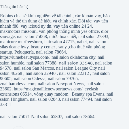
Thông tin liên hệ
Robins chia sẻ kinh nghiệm về tài chính, các khoản vay, bảo
hiểm và thẻ tín dụng dễ hiểu và chính xác. Đối tác:
vay tiền
nhanh f88
,
vay icloud uy tín
,
vay tiền online 24 24
,
maxmotors missouri
,
văn phòng thông minh yes office
,
dior
sauvage
,
nail salon 75068
,
nước hoa chiết
,
nail salon 27893
,
manicure murfreesboro
,
hair salon 47715
,
nabei
,
nail salon
silas deane hwy
,
beauty center
,
sany
,
cho thuê văn phòng
startup
,
Peluquería
,
nail salon 78664
,
https://lumebeautyspa.com/
,
nail salon oklahoma city
,
nail
nail salon 33948
salon humble
,
nail salon 77388
,
,
nail salon
94578
,
nail salon San Marcos
,
nail salon League City
nail
salon 46268
,
nail salon 32940
,
nail salon 22312
,
nail salon
90605
,
nail salon Odessa
,
nail salon 79765
,
znailbarodessa.com
,
nail salon Newport News
,
nail salon
23602
,
https://magicnailllcnewportnews.com/
,
eyelash
extensions 06514
,
vòng quay random
,
Beauty spa Evans
,
nail
salon Hingham
,
nail salon 02043
,
nail salon 77494
,
nail salon
33311
nail salon 75071
Nail salon 65807
,
nail salon 78664