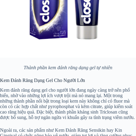
Thành phần kem đánh răng dạng gel tự nhiên
Kem Đánh Răng Dạng Gel Cho Người Lớn
Kem đánh răng dạng gel cho người lớn đang ngày càng trở nên phổ
biến, nhờ vào những lợi ích vượt trội mà nó mang lại. Một trong
những thành phần nổi bật trong loại kem này không chỉ có fluor mà
còn có các hợp chất như pyrophosphat và kẽm citrate, giúp kiểm soát
cao răng hiệu quả. Đặc biệt, thành phần kháng sinh Triclosan cũng
được bổ sung, hỗ trợ ngăn ngừa vi khuẩn gây ra tình trạng viêm nướu.
Ngoài ra, các sản phẩm như Kem Đánh Răng Sensikin hay Kin
Gingival có chức năng bảo vệ nướu, giảm tụt lợi và tăng cường phục