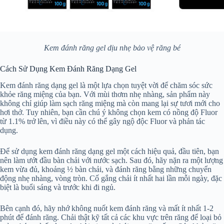
Kem đánh răng gel dịu nhẹ bảo vệ răng bé
Cách Sử Dụng Kem Đánh Răng Dạng Gel
Kem đánh răng dạng gel là một lựa chọn tuyệt vời để chăm sóc sức
khỏe răng miệng của bạn. Với mùi thơm nhẹ nhàng, sản phẩm này
không chỉ giúp làm sạch răng miệng mà còn mang lại sự tươi mới cho
hơi thở. Tuy nhiên, bạn cần chú ý không chọn kem có nồng độ Fluor
từ 1.1% trở lên, vì điều này có thể gây ngộ độc Fluor và phản tác
dụng.
Để sử dụng kem đánh răng dạng gel một cách hiệu quả, đầu tiên, bạn
nên làm ướt đầu bàn chải với nước sạch. Sau đó, hãy nặn ra một lượng
kem vừa đủ, khoảng ½ bàn chải, và đánh răng bằng những chuyển
động nhẹ nhàng, vòng tròn. Cố gắng chải ít nhất hai lần mỗi ngày, đặc
biệt là buổi sáng và trước khi đi ngủ.
Bên cạnh đó, hãy nhớ không nuốt kem đánh răng và mất ít nhất 1-2
phút để đánh răng. Chải thật kỹ tất cả các khu vực trên răng để loại bỏ