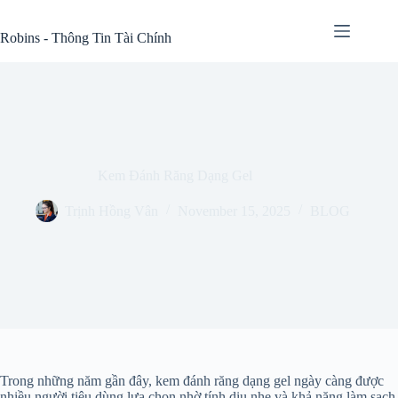
Skip
to
Robins - Thông Tin Tài Chính
content
Kem Đánh Răng Dạng Gel
Trịnh Hồng Vân
November 15, 2025
BLOG
Trong những năm gần đây, kem đánh răng dạng gel ngày càng được
nhiều người tiêu dùng lựa chọn nhờ tính dịu nhẹ và khả năng làm sạch