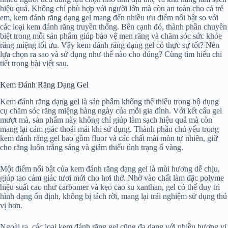
hiệu quả. Không chỉ phù hợp với người lớn mà còn an toàn cho cả trẻ
em, kem đánh răng dạng gel mang đến nhiều ưu điểm nổi bật so với
các loại kem đánh răng truyền thống. Bên cạnh đó, thành phần chuyên
biệt trong mỗi sản phẩm giúp bảo vệ men răng và chăm sóc sức khỏe
răng miệng tối ưu. Vậy kem đánh răng dạng gel có thực sự tốt? Nên
lựa chọn ra sao và sử dụng như thế nào cho đúng? Cùng tìm hiểu chi
tiết trong bài viết sau.
Kem Đánh Răng Dạng Gel
Kem đánh răng dạng gel là sản phẩm không thể thiếu trong bộ dụng
cụ chăm sóc răng miệng hàng ngày của mỗi gia đình. Với kết cấu gel
mượt mà, sản phẩm này không chỉ giúp làm sạch hiệu quả mà còn
mang lại cảm giác thoải mái khi sử dụng. Thành phần chủ yếu trong
kem đánh răng gel bao gồm fluor và các chất mài mòn tự nhiên, giữ
cho răng luôn trắng sáng và giảm thiểu tình trạng ố vàng.
Một điểm nổi bật của kem đánh răng dạng gel là mùi hương dễ chịu,
giúp tạo cảm giác tươi mới cho hơi thở. Nhờ vào chất làm đặc polyme
hiệu suất cao như carbomer và kẹo cao su xanthan, gel có thể duy trì
hình dạng ổn định, không bị tách rời, mang lại trải nghiệm sử dụng thú
vị hơn.
Ngoài ra, các loại kem đánh răng gel cũng đa dạng với nhiều hương vị