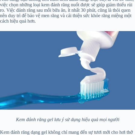
việc chọn những loại kem đánh răng nuốt được sẽ giúp giảm thiểu rủi
ro. Việc đánh răng sau mỗi bữa ăn, ít nhất 30 phút, cũng là thói quen
nên duy trì để bảo vệ men răng và cải thiện sức khỏe răng miệng một
cách hiệu quả hơn.
Kem đánh răng gel lưu ý sử dụng hiệu quả mọi người
Kem đánh răng dạng gel không chỉ mang đến sự tươi mới cho hơi thở